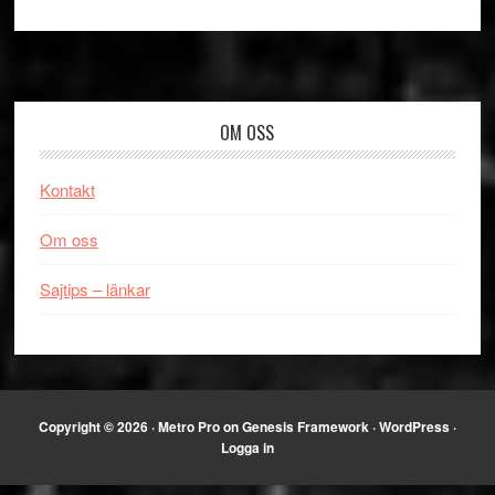
Footer
OM OSS
Kontakt
Om oss
Sajtips – länkar
Copyright © 2026 ·
Metro Pro
on
Genesis Framework
·
WordPress
·
Logga in