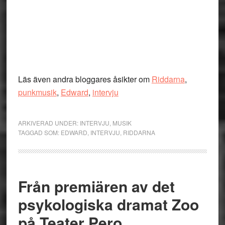
Läs även andra bloggares åsikter om
Riddarna
,
punkmusik
,
Edward
,
intervju
ARKIVERAD UNDER:
INTERVJU
,
MUSIK
TAGGAD SOM:
EDWARD
,
INTERVJU
,
RIDDARNA
Från premiären av det
psykologiska dramat Zoo
på Teater Pero