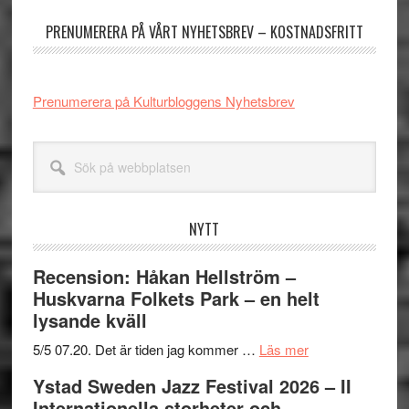
sidofält
PRENUMERERA PÅ VÅRT NYHETSBREV – KOSTNADSFRITT
Prenumerera på Kulturbloggens Nyhetsbrev
Sök
på
webbplatsen
NYTT
Recension: Håkan Hellström –
Huskvarna Folkets Park – en helt
lysande kväll
om
5/5 07.20. Det är tiden jag kommer …
Läs mer
Recension:
Ystad Sweden Jazz Festival 2026 – II
Håkan
Internationella storheter och