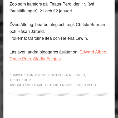
Zoo som framförs på Teater Pero den 15 (två
föreställningar), 21 och 22 januari.
Översättning, bearbetning och regi: Christo Burman
och Håkan Järund.
I rollerna: Caroline Ilea och Helena Lewin.
Läs även andra bloggares åsikter om
Edward Albee
,
Teater Pero
,
Studio Enigma
ARKIVERAD UNDER:
RECENSION
,
SCEN
,
TEATER
,
TEATERKRITIK
TAGGAD SOM:
EDWARD
,
STUDIO ENIGMA
,
TEATER PERO
Primärt