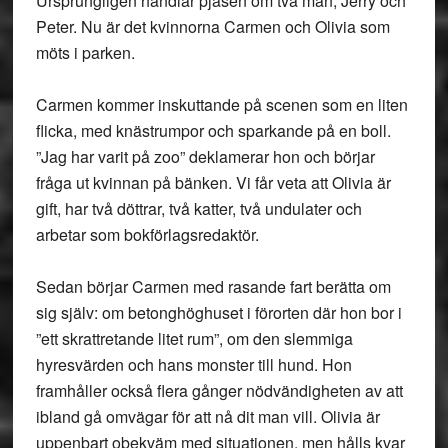
Ursprungligen handlar pjäsen om två män, Jerry och
Peter. Nu är det kvinnorna Carmen och Olivia som
möts i parken.
Carmen kommer inskuttande på scenen som en liten
flicka, med knästrumpor och sparkande på en boll.
”Jag har varit på zoo” deklamerar hon och börjar
fråga ut kvinnan på bänken. Vi får veta att Olivia är
gift, har två döttrar, två katter, två undulater och
arbetar som bokförlagsredaktör.
Sedan börjar Carmen med rasande fart berätta om
sig själv: om betonghöghuset i förorten där hon bor i
”ett skrattretande litet rum”, om den slemmiga
hyresvärden och hans monster till hund. Hon
framhåller också flera gånger nödvändigheten av att
ibland gå omvägar för att nå dit man vill. Olivia är
uppenbart obekväm med situationen, men hålls kvar