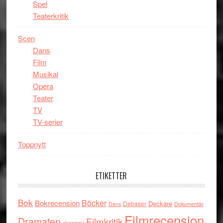
Spel
Teaterkritik
Scen
Dans
Film
Musikal
Opera
Teater
TV
TV-serier
Toppnytt
ETIKETTER
Bok
Böcker
Bokrecension
Deckare
Debaser
Dokumentär
Dans
Filmrecension
Dramaten
Filmkritik