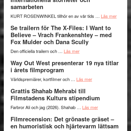
Hellström
samarbeten
–
Huskvarna
om
KURT ROSENWINKEL tillhör en av vår tids …
Läs mer
Folkets
Ystad
Se trailern för The X-Files: I Want to
Park
Swede
Believe – Vrach Frankenshtey – med
–
Jazz
Fox Mulder och Dana Scully
en
Festiva
om
helt
2026
Den officiella trailern och …
Läs mer
Se
lysande
–
Way Out West presenterar 19 nya titlar
trailern
kväll
II
i årets filmprogram
för
Internat
The
om
storhet
Världspremiärer, kortfilmer och …
Läs mer
X-
Way
och
Grattis Shahab Mehrabi till
Files:
Out
samarb
Filmstadens Kulturs stipendium
I
West
Want
presenterar
om
Farbror Ali och jag (2026). Shahab …
Läs mer
to
19
Grattis
Filmrecension: Det grönaste gräset –
Believe
nya
Shahab
en humoristisk och hjärtevarm lättsam
–
titlar
Mehrabi