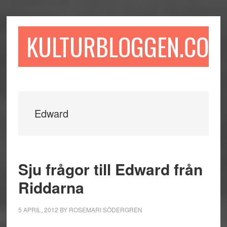
Hoppa
Hoppa
Hoppa
till
till
till
huvudinnehåll
det
sidfot
KULTURBLOGGEN.COM
primära
sidofältet
Edward
Sju frågor till Edward från
Riddarna
5 APRIL, 2012
BY
ROSEMARI SÖDERGREN