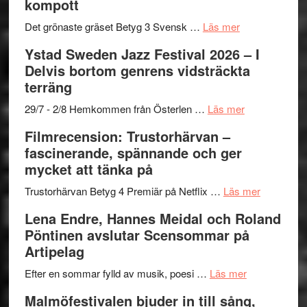
kompott
Vrach
i
till
Frankenshtey
årets
Filmstadens
om
Det grönaste gräset Betyg 3 Svensk …
Läs mer
–
filmprogram
Kulturs
Filmrecension:
Ystad Sweden Jazz Festival 2026 – I
med
stipendium
Det
Delvis bortom genrens vidsträckta
Fox
grönaste
terräng
Mulder
gräset
och
–
om
29/7 - 2/8 Hemkommen från Österlen …
Läs mer
Dana
en
Ystad
Filmrecension: Trustorhärvan –
Scully
humoristisk
Sweden
fascinerande, spännande och ger
och
Jazz
mycket att tänka på
hjärtevarm
Festival
lättsam
2026
om
Trustorhärvan Betyg 4 Premiär på Netflix …
Läs mer
kompott
–
Filmrecens
Lena Endre, Hannes Meidal och Roland
I
Trustorhä
Pöntinen avslutar Scensommar på
Delvis
–
Artipelag
bortom
fascineran
genrens
om
spännand
Efter en sommar fylld av musik, poesi …
Läs mer
vidsträckta
Lena
och
Malmöfestivalen bjuder in till sång,
terräng
Endre,
ger