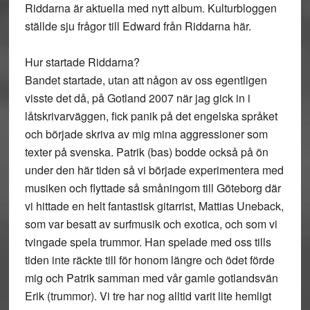
Riddarna är aktuella med nytt album. Kulturbloggen
ställde sju frågor till Edward från Riddarna här.
Hur startade Riddarna?
Bandet startade, utan att någon av oss egentligen
visste det då, på Gotland 2007 när jag gick in i
låtskrivarväggen, fick panik på det engelska språket
och började skriva av mig mina aggressioner som
texter på svenska. Patrik (bas) bodde också på ön
under den här tiden så vi började experimentera med
musiken och flyttade så småningom till Göteborg där
vi hittade en helt fantastisk gitarrist, Mattias Uneback,
som var besatt av surfmusik och exotica, och som vi
tvingade spela trummor. Han spelade med oss tills
tiden inte räckte till för honom längre och ödet förde
mig och Patrik samman med vår gamle gotlandsvän
Erik (trummor). Vi tre har nog alltid varit lite hemligt