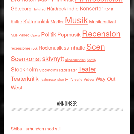
ekonomi
indie
Konserter
Göteborg
Hårdrock
Konst
Hultsfred
Musik
Kulturpolitik
Musikfestival
Kultur
Medier
Recension
Politik
Popmusik
Musikvideo
Opera
Scen
samhälle
Rockmusik
recensioner
rock
skivnytt
Scenkonst
skivrecension
Spotify
Teater
Stockholm
Stockholms stadsteater
Teaterkritik
Way Out
tv
Video
Teaterrecension
TV-serie
West
ANNONSER
Shiba - urhunden med stil