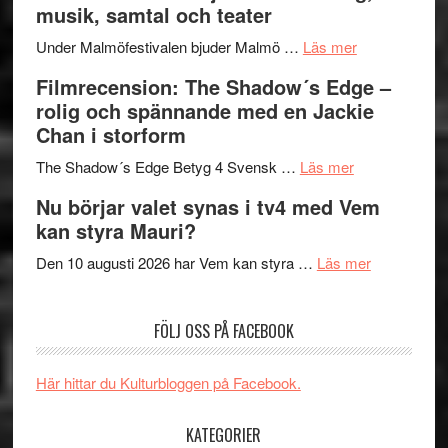
musik, samtal och teater
Hannes
mycket
om
Meidal
att
Under Malmöfestivalen bjuder Malmö …
Läs mer
Malmöfestiva
och
tänka
Filmrecension: The Shadow´s Edge –
bjuder
Roland
på
rolig och spännande med en Jackie
in
Pöntinen
Chan i storform
till
avslutar
om
sång,
Scensommar
The Shadow´s Edge Betyg 4 Svensk …
Läs mer
Filmrecension
musik,
på
Nu börjar valet synas i tv4 med Vem
The
samtal
Artipelag
kan styra Mauri?
Shadow
och
´s
teater
om
Den 10 augusti 2026 har Vem kan styra …
Läs mer
Edge
Nu
–
börjar
FÖLJ OSS PÅ FACEBOOK
rolig
valet
och
synas
spännande
i
Här hittar du Kulturbloggen på Facebook.
med
tv4
en
med
KATEGORIER