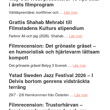
i årets filmprogram
om
Världspremiärer, kortfilmer och …
Läs mer
Way
Grattis Shahab Mehrabi till
Out
Filmstadens Kulturs stipendium
West
presenterar
om
Farbror Ali och jag (2026). Shahab …
Läs mer
19
Grattis
Filmrecension: Det grönaste gräset –
nya
Shahab
en humoristisk och hjärtevarm lättsam
titlar
Mehrabi
kompott
i
till
årets
Filmstadens
om
Det grönaste gräset Betyg 3 Svensk …
Läs mer
filmprogram
Kulturs
Filmrecension:
Ystad Sweden Jazz Festival 2026 – I
stipendium
Det
Delvis bortom genrens vidsträckta
grönaste
terräng
gräset
–
om
29/7 - 2/8 Hemkommen från Österlen …
Läs mer
en
Ystad
Filmrecension: Trustorhärvan –
humoristisk
Sweden