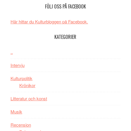
Spider-
imponerande
SPAC
FÖLJ OSS PÅ FACEBOOK
Man:
unga
får
Brand
skådespelar
världs
New
i
Här hittar du Kulturbloggen på Facebook.
Day
Toront
–
KATEGORIER
kan
vara
..
den
bästa
Intervju
Spider-
Man
Kulturpolitik
filmen
Krönikor
någonsin
Litteratur och konst
Musik
Recension