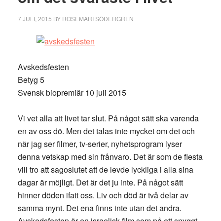
7 JULI, 2015
BY
ROSEMARI SÖDERGREN
Avskedsfesten
Betyg 5
Svensk biopremiär 10 juli 2015
Vi vet alla att livet tar slut. På något sätt ska varenda
en av oss dö. Men det talas inte mycket om det och
när jag ser filmer, tv-serier, nyhetsprogram lyser
denna vetskap med sin frånvaro. Det är som de flesta
vill tro att sagoslutet att de levde lyckliga i alla sina
dagar är möjligt. Det är det ju inte. På något sätt
hinner döden ifatt oss. Liv och död är två delar av
samma mynt. Det ena finns inte utan det andra.
Avskedsfesten är en israelisk film som på ett snyggt