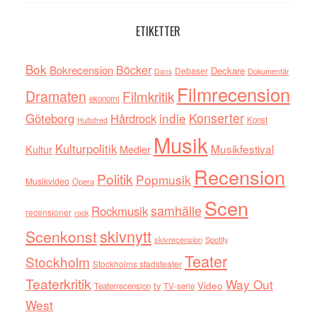
ETIKETTER
Bok
Böcker
Bokrecension
Deckare
Debaser
Dokumentär
Dans
Filmrecension
Dramaten
Filmkritik
ekonomi
indie
Konserter
Göteborg
Hårdrock
Konst
Hultsfred
Musik
Kulturpolitik
Musikfestival
Kultur
Medier
Recension
Politik
Popmusik
Musikvideo
Opera
Scen
samhälle
Rockmusik
recensioner
rock
skivnytt
Scenkonst
skivrecension
Spotify
Teater
Stockholm
Stockholms stadsteater
Teaterkritik
Way Out
tv
Video
Teaterrecension
TV-serie
West