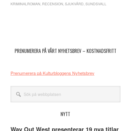
KRIMINALROMAN
,
RECENSION
,
SJUKVÅRD
,
SUNDSVALL
Primärt
sidofält
PRENUMERERA PÅ VÅRT NYHETSBREV – KOSTNADSFRITT
Prenumerera på Kulturbloggens Nyhetsbrev
Sök
på
webbplatsen
NYTT
Way Out West presenterar 19 nya titlar