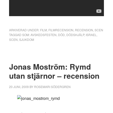
ARKIVERAD UNDER:
FILM
,
FILMRECENSION
,
RECENSION
,
SCEN
TAGGAD SOM:
AVSKEDSFESTEN
,
DÖD
,
DÖDSHJÄLP
,
ISRAEL
,
SCEN
,
SJUKDOM
Jonas Moström: Rymd
utan stjärnor – recension
20 JUNI, 2009
BY
ROSEMARI SÖDERGREN