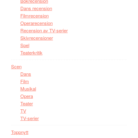
Bokrecension
Dans recension
Filmrecension
Operarecension
Recension av TV-serier
Skivrecensioner
Spel
Teaterkritik
Scen
Dans
Film
Musikal
Opera
Teater
TV
TV-serier
Toppnytt