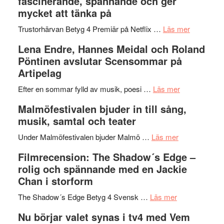
fascinerande, spännande och ger
och
Jazz
mycket att tänka på
hjärtevarm
Festival
lättsam
2026
om
Trustorhärvan Betyg 4 Premiär på Netflix …
Läs mer
kompott
–
Filmrecens
Lena Endre, Hannes Meidal och Roland
I
Trustorhä
Pöntinen avslutar Scensommar på
Delvis
–
Artipelag
bortom
fascineran
genrens
om
spännand
Efter en sommar fylld av musik, poesi …
Läs mer
vidsträckta
Lena
och
Malmöfestivalen bjuder in till sång,
terräng
Endre,
ger
musik, samtal och teater
Hannes
mycket
om
Meidal
att
Under Malmöfestivalen bjuder Malmö …
Läs mer
Malmöfestiva
och
tänka
Filmrecension: The Shadow´s Edge –
bjuder
Roland
på
rolig och spännande med en Jackie
in
Pöntinen
Chan i storform
till
avslutar
om
sång,
Scensommar
The Shadow´s Edge Betyg 4 Svensk …
Läs mer
Filmrecension
musik,
på
Nu börjar valet synas i tv4 med Vem
The
samtal
Artipelag