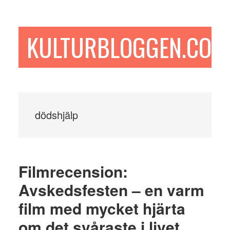
Hoppa
Hoppa
Hoppa
till
till
till
huvudinnehåll
det
sidfot
KULTURBLOGGEN.COM
primära
sidofältet
dödshjälp
Filmrecension:
Avskedsfesten – en varm
film med mycket hjärta
om det svåraste i livet