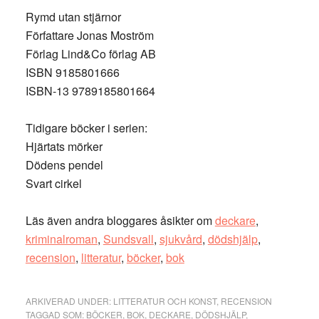
Rymd utan stjärnor
Författare Jonas Moström
Förlag Lind&Co förlag AB
ISBN 9185801666
ISBN-13 9789185801664
Tidigare böcker i serien:
Hjärtats mörker
Dödens pendel
Svart cirkel
Läs även andra bloggares åsikter om
deckare
,
kriminalroman
,
Sundsvall
,
sjukvård
,
dödshjälp
,
recension
,
litteratur
,
böcker
,
bok
ARKIVERAD UNDER:
LITTERATUR OCH KONST
,
RECENSION
TAGGAD SOM:
BÖCKER
,
BOK
,
DECKARE
,
DÖDSHJÄLP
,