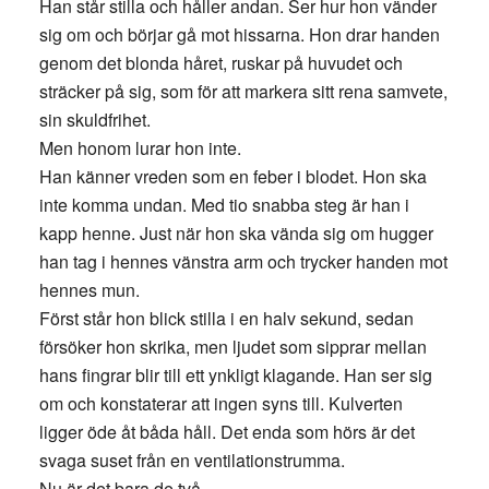
Han står stilla och håller andan. Ser hur hon vänder
sig om och börjar gå mot hissarna. Hon drar handen
genom det blonda håret, ruskar på huvudet och
sträcker på sig, som för att markera sitt rena samvete,
sin skuldfrihet.
Men honom lurar hon inte.
Han känner vreden som en feber i blodet. Hon ska
inte komma undan. Med tio snabba steg är han i
kapp henne. Just när hon ska vända sig om hugger
han tag i hennes vänstra arm och trycker handen mot
hennes mun.
Först står hon blick stilla i en halv sekund, sedan
försöker hon skrika, men ljudet som sipprar mellan
hans fingrar blir till ett ynkligt klagande. Han ser sig
om och konstaterar att ingen syns till. Kulverten
ligger öde åt båda håll. Det enda som hörs är det
svaga suset från en ventilationstrumma.
Nu är det bara de två.