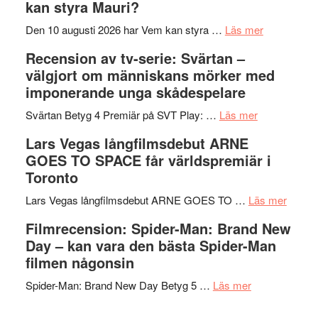
kan styra Mauri?
Shadow
och
´s
teater
om
Den 10 augusti 2026 har Vem kan styra …
Läs mer
Edge
Nu
Recension av tv-serie: Svärtan –
–
börjar
välgjort om människans mörker med
rolig
valet
imponerande unga skådespelare
och
synas
spännande
om
i
Svärtan Betyg 4 Premiär på SVT Play: …
Läs mer
med
Recension
tv4
Lars Vegas långfilmsdebut ARNE
en
av
med
GOES TO SPACE får världspremiär i
Jackie
tv-
Vem
Toronto
Chan
serie:
kan
i
Svärtan
styra
om
Lars Vegas långfilmsdebut ARNE GOES TO …
Läs mer
storform
–
Mauri?
Lars
Filmrecension: Spider-Man: Brand New
välgjort
Vegas
Day – kan vara den bästa Spider-Man
om
långfi
filmen någonsin
människans
ARNE
om
mörker
GOES
Spider-Man: Brand New Day Betyg 5 …
Läs mer
Filmrecension
med
TO