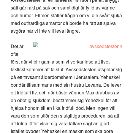
sätt går rakt på sak och samtidigt är fylld av värme
och humor. Filmen ställer frågan om vi blir svårt sjuka
med outhärdliga smärtor då borde ha rätt att själva
avgöra när vi inte vill leva längre.
Det är
ofta
först när vi blir gamla som vi verkar inse att livet
faktiskt kommer att ta slut. Avskedsfesten utspelar sig
på ett trivsamt ålderdomshem i Jerusalem. Yehezkel
bor där tillsammans med sin hustru Levana. De lever
ett fridfullt liv, och när bäste vännen Max drabbas av
en obotlig sjukdom, bestämmer sig Yehezkel för att
hjälpa honom till en lika fridfull död. Men ingen vill
vara den som utför den slutgiltiga proceduren, så att
att infria löftet visar sig vara lättare sagt än gjort.
Istället bygger Yehezkel en maskin som ska göra