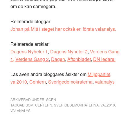
om de kan samregera.
Relaterade bloggar:
Johan på Mitt i steget har också en första valanalys.
Relaterade artiklar:
Dagens Nyheter 1
,
Dagens Nyheter 2
,
Verdens Gang
1,
Verdens Gang 2
,
Dagen
,
Aftonbladet
,
DN ledare.
Läs även andra bloggares åsikter om
Miljöpartiet
,
val2010
,
Centern
,
Sverigedemokraterna
,
valanalys
ARKIVERAD UNDER:
SCEN
TAGGAD SOM:
CENTERN
,
SVERIGEDEMOKRATERNA
,
VAL2010
,
VALANALYS