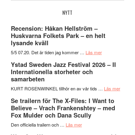
webbplatsen
NYTT
Recension: Håkan Hellström –
Huskvarna Folkets Park – en helt
lysande kväll
om
5/5 07.20. Det är tiden jag kommer …
Läs mer
Recension:
Ystad Sweden Jazz Festival 2026 – II
Håkan
Internationella storheter och
Hellström
samarbeten
–
Huskvarna
om
KURT ROSENWINKEL tillhör en av vår tids …
Läs mer
Folkets
Ystad
Se trailern för The X-Files: I Want to
Park
Swede
Believe – Vrach Frankenshtey – med
–
Jazz
Fox Mulder och Dana Scully
en
Festiva
om
helt
2026
Den officiella trailern och …
Läs mer
Se
lysande
–