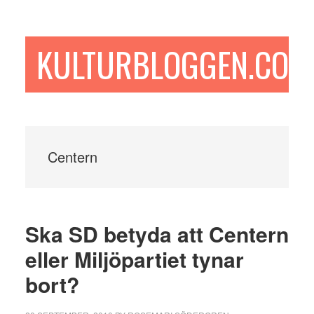
Hoppa
Hoppa
Hoppa
till
till
till
huvudinnehåll
det
sidfot
KULTURBLOGGEN.COM
primära
sidofältet
Centern
Ska SD betyda att Centern
eller Miljöpartiet tynar
bort?