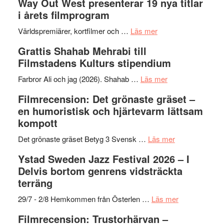
Way Out West presenterar 19 nya titlar
trailern
kväll
II
i årets filmprogram
för
Internat
The
om
storhet
Världspremiärer, kortfilmer och …
Läs mer
X-
Way
och
Grattis Shahab Mehrabi till
Files:
Out
samarb
Filmstadens Kulturs stipendium
I
West
Want
presenterar
om
Farbror Ali och jag (2026). Shahab …
Läs mer
to
19
Grattis
Filmrecension: Det grönaste gräset –
Believe
nya
Shahab
en humoristisk och hjärtevarm lättsam
–
titlar
Mehrabi
kompott
Vrach
i
till
Frankenshtey
årets
Filmstadens
om
Det grönaste gräset Betyg 3 Svensk …
Läs mer
–
filmprogram
Kulturs
Filmrecension:
Ystad Sweden Jazz Festival 2026 – I
med
stipendium
Det
Delvis bortom genrens vidsträckta
Fox
grönaste
terräng
Mulder
gräset
och
–
om
29/7 - 2/8 Hemkommen från Österlen …
Läs mer
Dana
en
Ystad
Filmrecension: Trustorhärvan –
Scully
humoristisk
Sweden