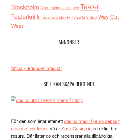
Teater
Stockholm
Stockholms stadsteater
Teaterkritik
Way Out
tv
Video
Teaterrecension
TV-serie
West
ANNONSER
Shiba - urhunden med stil
SPEL KAN SKAPA BEROENDE
För den som letar efter ett
casino med 10 euro deposit
utan svensk licens
så är
SpelaCasino.io
en riktigt bra
resurs. Där listar de och recenserar alla tillgängliga