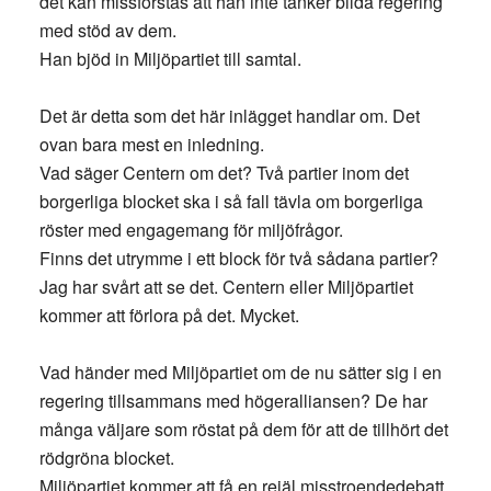
det kan missförstås att han inte tänker bilda regering
med stöd av dem.
Han bjöd in Miljöpartiet till samtal.
Det är detta som det här inlägget handlar om. Det
ovan bara mest en inledning.
Vad säger Centern om det? Två partier inom det
borgerliga blocket ska i så fall tävla om borgerliga
röster med engagemang för miljöfrågor.
Finns det utrymme i ett block för två sådana partier?
Jag har svårt att se det. Centern eller Miljöpartiet
kommer att förlora på det. Mycket.
Vad händer med Miljöpartiet om de nu sätter sig i en
regering tillsammans med högeralliansen? De har
många väljare som röstat på dem för att de tillhört det
rödgröna blocket.
Miljöpartiet kommer att få en rejäl misstroendedebatt