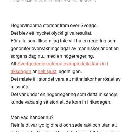
20 SEPTEMBER, 2010
BY
ROSEMARI SÖDERGREN
Högervindarna stormar fram över Sverige.
Det blev ett mycket olyckligt valresultat.
För alla som liksom jag inte vill ha en regering som
genomför övervakningslagar av människor är det en
sorgens dag nu., med en högerregering.
Att
Sverigedemokraterna ovanpå detta kom in i
riksdagen
är
helt sjukt
, egentligen.
Det måste till stor del vara att människor har röstat av
missnöje.
Det var under en högerregering som detta missnöje
kunde växa sig så stort att de kom in i riksdagen.
Men vad händer nu?
Reinfeldt var tydlig direkt och sade rakt och utan att