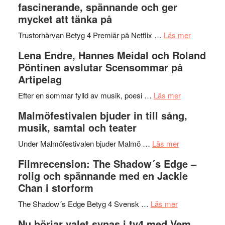
fascinerande, spännande och ger
och
Jazz
mycket att tänka på
hjärtevarm
Festival
lättsam
2026
om
Trustorhärvan Betyg 4 Premiär på Netflix …
Läs mer
kompott
–
Filmrecens
Lena Endre, Hannes Meidal och Roland
I
Trustorhä
Pöntinen avslutar Scensommar på
Delvis
–
Artipelag
bortom
fascineran
genrens
om
spännand
Efter en sommar fylld av musik, poesi …
Läs mer
vidsträckta
Lena
och
Malmöfestivalen bjuder in till sång,
terräng
Endre,
ger
musik, samtal och teater
Hannes
mycket
om
Meidal
att
Under Malmöfestivalen bjuder Malmö …
Läs mer
Malmöfestiva
och
tänka
Filmrecension: The Shadow´s Edge –
bjuder
Roland
på
rolig och spännande med en Jackie
in
Pöntinen
Chan i storform
till
avslutar
om
sång,
Scensommar
The Shadow´s Edge Betyg 4 Svensk …
Läs mer
Filmrecension
musik,
på
Nu börjar valet synas i tv4 med Vem