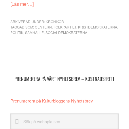
om
[Läs mer…]
Problemet
är
ARKIVERAD UNDER:
KRÖNIKOR
väl
TAGGAD SOM:
CENTERN
,
FOLKPARTIET
,
KRISTDEMOKRATERNA
,
POLITIK
,
SAMHÄLLE
,
SOCIALDEMOKRATERNA
att
det
bara
finns
Primärt
två
sidofält
mittenpartier:
MP
PRENUMERERA PÅ VÅRT NYHETSBREV – KOSTNADSFRITT
och
S
Prenumerera på Kulturbloggens Nyhetsbrev
Sök
på