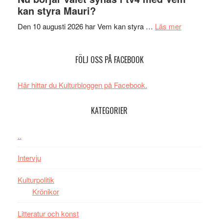
The
samtal
Artipelag
kan styra Mauri?
Shadow
och
´s
teater
om
Den 10 augusti 2026 har Vem kan styra …
Läs mer
Edge
Nu
–
börjar
FÖLJ OSS PÅ FACEBOOK
rolig
valet
och
synas
spännande
i
Här hittar du Kulturbloggen på Facebook.
med
tv4
en
med
KATEGORIER
Jackie
Vem
Chan
kan
..
i
styra
storform
Mauri?
Intervju
Kulturpolitik
Krönikor
Litteratur och konst