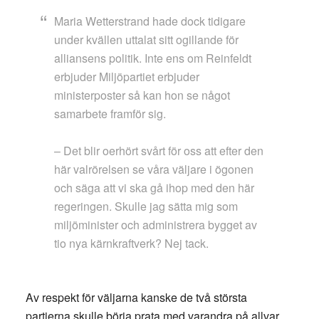
Maria Wetterstrand hade dock tidigare
under kvällen uttalat sitt ogillande för
alliansens politik. Inte ens om Reinfeldt
erbjuder Miljöpartiet erbjuder
ministerposter så kan hon se något
samarbete framför sig.
– Det blir oerhört svårt för oss att efter den
här valrörelsen se våra väljare i ögonen
och säga att vi ska gå ihop med den här
regeringen. Skulle jag sätta mig som
miljöminister och administrera bygget av
tio nya kärnkraftverk? Nej tack.
Av respekt för väljarna kanske de två största
partierna skulle börja prata med varandra på allvar,