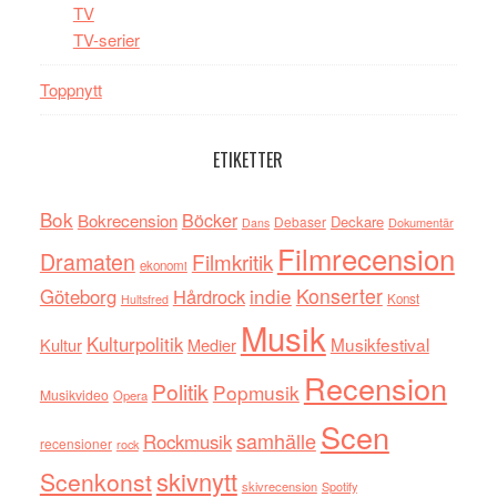
TV
TV-serier
Toppnytt
ETIKETTER
Bok
Böcker
Bokrecension
Deckare
Debaser
Dokumentär
Dans
Filmrecension
Dramaten
Filmkritik
ekonomi
indie
Konserter
Göteborg
Hårdrock
Konst
Hultsfred
Musik
Kulturpolitik
Musikfestival
Kultur
Medier
Recension
Politik
Popmusik
Musikvideo
Opera
Scen
samhälle
Rockmusik
recensioner
rock
skivnytt
Scenkonst
skivrecension
Spotify