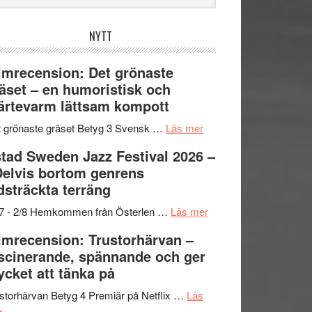
bplatsen
NYTT
lmrecension: Det grönaste
äset – en humoristisk och
ärtevarm lättsam kompott
om
 grönaste gräset Betyg 3 Svensk …
Läs mer
Filmrecension:
tad Sweden Jazz Festival 2026 –
Det
Delvis bortom genrens
grönaste
dsträckta terräng
gräset
–
om
/7 - 2/8 Hemkommen från Österlen …
Läs mer
en
Ystad
lmrecension: Trustorhärvan –
humoristisk
Sweden
scinerande, spännande och ger
och
Jazz
cket att tänka på
hjärtevarm
Festival
lättsam
2026
storhärvan Betyg 4 Premiär på Netflix …
Läs
om
kompott
–
r