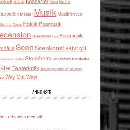
indie
Konserter
rdrock
Kultur
Konst
Musik
turpolitik
Musikfestival
Medier
Politik
Popmusik
ikvideo
Opera
ecension
Rockmusik
recensioner
rock
Scen
skivnytt
Scenkonst
mhälle
Stockholm
Stockholms stadsteater
recension
Spotify
ater
Teaterkritik
tv
Teaterrecension
TV-serie
Way Out West
eo
ANNONSER
ba - urhunden med stil