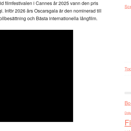
 Vid filmfestivalen i Cannes år 2025 vann den pris
Sc
gi. Inför 2026 års Oscarsgala är den nominerad till
ollbesättning och Bästa internationella långfilm.
Top
Bo
Dok
F