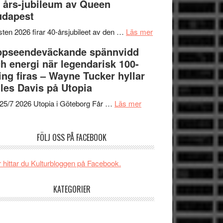
 års-jubileum av Queen
SPACE
Spider-
unga
udapest
får
Man:
skådespelare
världspremiär
Brand
om
ten 2026 firar 40-årsjubileet av den …
Läs mer
i
New
40
ppseendeväckande spännvidd
Toronto
Day
års-
h energi när legendarisk 100-
–
jubileum
ing firas – Wayne Tucker hyllar
kan
av
les Davis på Utopia
vara
Queen
om
den
Budapest
25/7 2026 Utopia i Göteborg Får …
Läs mer
Uppseendeväckande
bästa
spännvidd
Spider-
FÖLJ OSS PÅ FACEBOOK
och
Man
energi
filmen
när
någonsin
 hittar du Kulturbloggen på Facebook.
legendarisk
100-
KATEGORIER
åring
firas
–