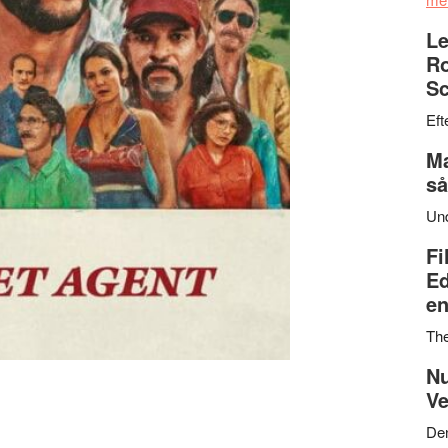
Le
Ro
Sc
Eft
Ma
så
Un
Fi
Ed
en
Th
Nu
Ve
Den