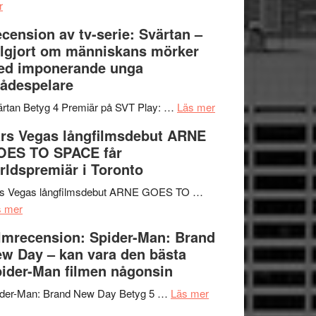
om
Edge
r
Nu
–
cension av tv-serie: Svärtan –
börjar
rolig
lgjort om människans mörker
valet
och
ed imponerande unga
synas
spännande
ådespelare
i
med
tv4
en
om
rtan Betyg 4 Premiär på SVT Play: …
Läs mer
med
Jackie
Recension
rs Vegas långfilmsdebut ARNE
Vem
Chan
av
OES TO SPACE får
kan
i
tv-
rldspremiär i Toronto
styra
storform
serie:
Mauri?
Svärtan
rs Vegas långfilmsdebut ARNE GOES TO …
om
–
s mer
Lars
välgjort
lmrecension: Spider-Man: Brand
Vegas
om
w Day – kan vara den bästa
långfilmsdebut
människans
ider-Man filmen någonsin
ARNE
mörker
GOES
om
med
ider-Man: Brand New Day Betyg 5 …
Läs mer
TO
Filmrecension:
imponerande