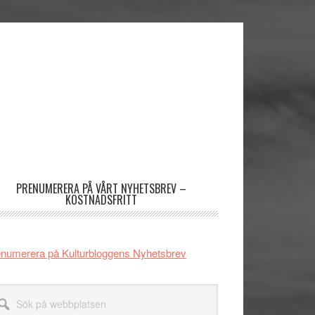
imärt
dofält
PRENUMERERA PÅ VÅRT NYHETSBREV –
KOSTNADSFRITT
numerera på Kulturbloggens Nyhetsbrev
k