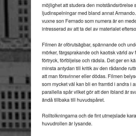
möjlighet att studera den motståndsrörelse
ljudinspelningar med bland annat Armando. De
vuxne son Fernado som numera är en medelål
intresserad av att ta del av materialet efter
Filmen är oförutsägbar, spännande och underh
mörker, färgsprakande och kaotisk värld av fe
förtryck, förföljelse och rädsla. Det ger en k
minsta antydan till kritik av den rådande ruttn
att man försvinner eller dödas. Filmen belyse
som mycket väl kan bli en framtid i andra i
parallella spår vilket gör att den ibland är 
ändå tillbaka till huvudspåret.
Rolltolkningarna och de fint utmejslade kara
huvudrollen är lysande.