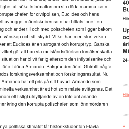
40
möjlighet att söka information om sin döda mamma, som
B
orrupte chefen för civilpolisen, Euclides och hans
Hös
ett avhugget människoben som har hittats inne i en
g och är det till och med polischefen som ligger bakom
U
oc
n vänskap och sitt skydd. Vilket han med stor tvekan
år
cker att Euclides är en arrogant och korrupt typ. Ganska
Mi
 vilket gör att han via motståndsrörelsen försöker skaffa
situation har blivit farlig eftersom den inflytelserike och
24-
e för att döda Armando. Bakgrunden är att Ghirotti några
ndos forskningsverksamhet och forskningsresultat. Nu
ör Armando har ett pris på sitt huvud. Armando som
minella verksamhet är ett hot som måste avlägsnas. Det
Här
m ett listigt utnyttjande av en inte ont anande
rsoner kring den korrupta polischefen som lönnmördaren
..
t nya politiska klimatet får historikstudenten Flavia