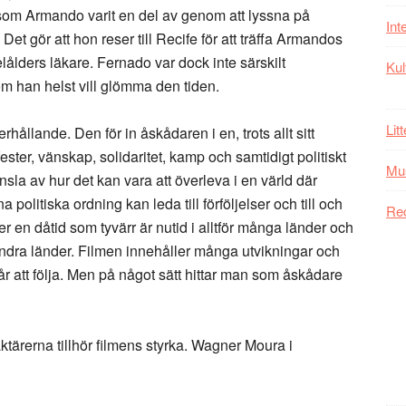
 som Armando varit en del av genom att lyssna på
Int
t gör att hon reser till Recife för att träffa Armandos
ders läkare. Fernado var dock inte särskilt
Kul
som han helst vill glömma den tiden.
Lit
ållande. Den för in åskådaren i en, trots allt sitt
ster, vänskap, solidaritet, kamp och samtidigt politiskt
Mu
änsla av hur det kan vara att överleva i en värld där
a politiska ordning kan leda till förföljelser och till och
Re
r en dåtid som tyvärr är nutid i alltför många länder och
 andra länder. Filmen innehåller många utvikningar och
svår att följa. Men på något sätt hittar man som åskådare
ktärerna tillhör filmens styrka. Wagner Moura i