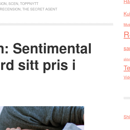
Hå
ION
,
SCEN
,
TOPPNYTT
MRECENSION
,
THE SECRET AGENT
Kul
Mus
R
n: Sentimental
sa
d sitt pris i
skiv
Te
Vid
Shi