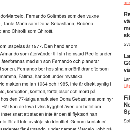
me
Re
ando/Marcelo, Fernando Solimões som den vuxne
vä
 Tânia Maria som Dona Sebastiana, Robério
m
ano Chirolli som Ghirotti.
sk
Svä
 som utspelas år 1977. Den handlar om
n Armando som återvänder till sin hemstad Recife under
La
 återförenas med sin son Fernando och planerar
G
med sonen. Fernando bor hos sina morföräldrar eftersom
vä
 mamma, Fatima, har dött under mystiska
La
id makten mellan 1964 och 1985, inte är direkt synlig i
Lä
d, korruption, kontroll, förföljelser och mord på
Fi
m hos den 77-åriga anarkisten Dona Sebastiana som hyr
Ne
er. Här kan de leva i viss trygghet även om hotet om
Sp
ser snart att staden inte är den tillflyktsort han
Sp
lo för att inte avslöja sin identitet. Genom kontakter
issidenter får Armando, under namnet Marcelo, jobb på