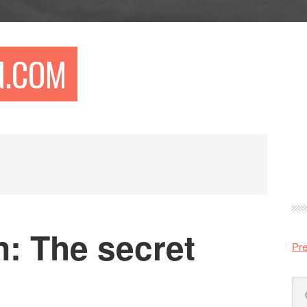
N.COM
Pr
si
: The secret
Pre
Sö
på