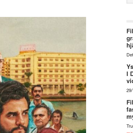
web
Fi
gr
hj
Det
Ys
I 
vi
29
Fi
fa
my
Tru
me