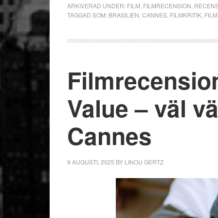
ARKIVERAD UNDER:
FILM
,
FILMRECENSION
,
RECENS
TAGGAD SOM:
BRASILIEN
,
CANNES
,
FILMKRITIK
,
FIL
Filmrecensio
Value – väl vär
Cannes
9 AUGUSTI, 2025
BY
LINOU GERTZ