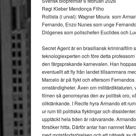
Svensk biopremiär 6 februari 2026
Regi Kleber Mendonça Filho
Rollista (i urval): Wagner Moura som Arm
Fernando, Enzo Nunes som unge Fernando,
Diógenes som polischefen Euclides och Luci
Secret Agent är en brasiliansk kriminalfilm
teknologiexperten och före detta professor
den färgsprakande karnevalen. Han hoppas
eventuellt att fly från landet tillsammans 
Marcelo är på flykt och eftersom Fernandos
omständigheter. Även om militärdiktaturen, v
filmen så genomsyras den av politisk oro, vål
oliktänkande. I Recife hyra Armando ett ru
ur rum till politiska flyktingar och dissident
upptäckt hela tiden är närvarande. Armando in
försöker hitta. Därför antar han namnet Marce
med motståndsrörelsen och ett nätverk av d