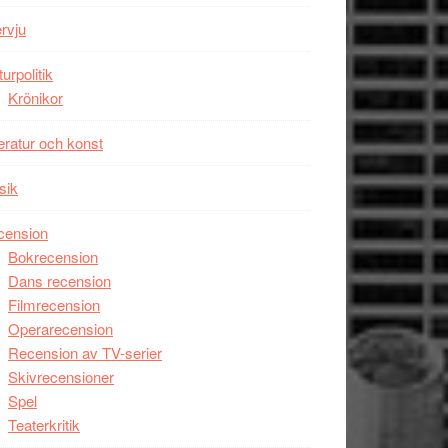
Wayne
ervju
Tucker
hyllar
turpolitik
Miles
Krönikor
Davis
teratur och konst
på
Utopia
sik
cension
Bokrecension
Dans recension
Filmrecension
Operarecension
Recension av TV-serier
Skivrecensioner
Spel
Teaterkritik