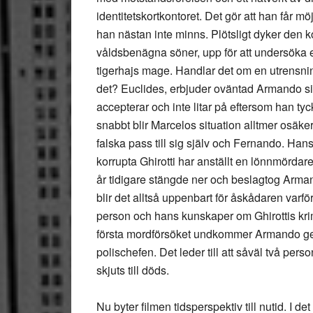
identitetskortkontoret. Det gör att han får 
han nästan inte minns. Plötsligt dyker den k
våldsbenägna söner, upp för att undersöka 
tigerhajs mage. Handlar det om en utrensnin
det? Euclides, erbjuder oväntad Armando si
accepterar och inte litar på eftersom han ty
snabbt blir Marcelos situation alltmer osäker
falska pass till sig själv och Fernando. Hans 
korrupta Ghirotti har anställt en lönnmördar
år tidigare stängde ner och beslagtog Arma
blir det alltså uppenbart för åskådaren varf
person och hans kunskaper om Ghirottis kri
första mordförsöket undkommer Armando geno
polischefen. Det leder till att såväl två pe
skjuts till döds.
Nu byter filmen tidsperspektiv till nutid. I de