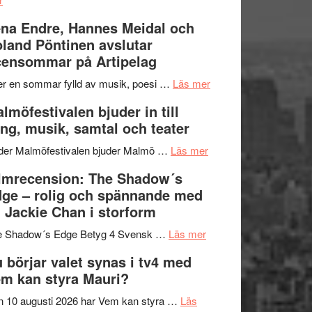
Filmrecension:
I
na Endre, Hannes Meidal och
Trustorhärvan
Delvis
land Pöntinen avslutar
–
bortom
ensommar på Artipelag
fascinerande,
genrens
spännande
vidsträckta
om
er en sommar fylld av musik, poesi …
Läs mer
och
terräng
Lena
lmöfestivalen bjuder in till
ger
Endre,
ng, musik, samtal och teater
mycket
Hannes
att
om
Meidal
der Malmöfestivalen bjuder Malmö …
Läs mer
tänka
Malmöfestivalen
och
lmrecension: The Shadow´s
på
bjuder
Roland
ge – rolig och spännande med
in
Pöntinen
 Jackie Chan i storform
till
avslutar
om
sång,
Scensommar
e Shadow´s Edge Betyg 4 Svensk …
Läs mer
Filmrecension:
musik,
på
 börjar valet synas i tv4 med
The
samtal
Artipelag
m kan styra Mauri?
Shadow
och
´s
teater
 10 augusti 2026 har Vem kan styra …
Läs