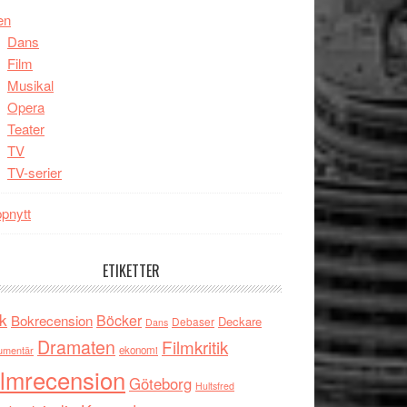
en
Dans
Film
Musikal
Opera
Teater
TV
TV-serier
pnytt
ETIKETTER
k
Böcker
Bokrecension
Deckare
Debaser
Dans
Dramaten
Filmkritik
umentär
ekonomi
ilmrecension
Göteborg
Hultsfred