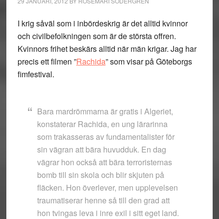
29 JANUARI, 2012
BY
ROSEMARI SÖDERGREN
I krig såväl som i inbördeskrig är det alltid kvinnor
och civilbefolkningen som är de största offren.
Kvinnors frihet beskärs alltid när män krigar. Jag har
precis ett filmen ”
Rachida
” som visar på Göteborgs
fimfestival.
Bara mardrömmarna är gratis i Algeriet,
konstaterar Rachida, en ung lärarinna
som trakasseras av fundamentalister för
sin vägran att bära huvudduk. En dag
vägrar hon också att bära terroristernas
bomb till sin skola och blir skjuten på
fläcken. Hon överlever, men upplevelsen
traumatiserar henne så till den grad att
hon tvingas leva i inre exil i sitt eget land.