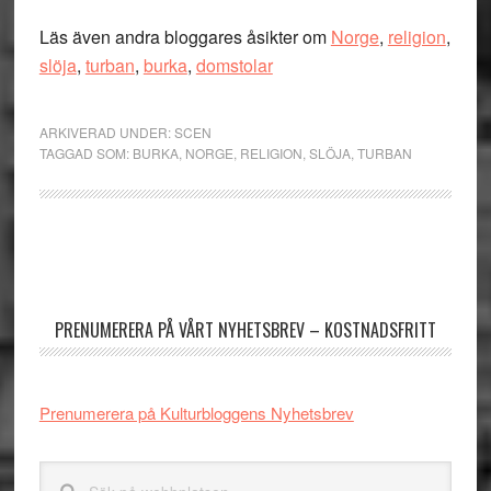
Läs även andra bloggares åsikter om
Norge
,
religion
,
slöja
,
turban
,
burka
,
domstolar
ARKIVERAD UNDER:
SCEN
TAGGAD SOM:
BURKA
,
NORGE
,
RELIGION
,
SLÖJA
,
TURBAN
Primärt
sidofält
PRENUMERERA PÅ VÅRT NYHETSBREV – KOSTNADSFRITT
Prenumerera på Kulturbloggens Nyhetsbrev
Sök