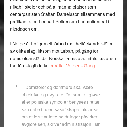
nikab i skolor och på allmänna platser som
centerpartisten Staffan Danielsson tillsammans med
partikamraten Lennart Pettersson har motionerat i
riksdagen om.
I Norge är troligen ett förbud mot heltäckande slöjor
av olika slag, liksom mot turban, på gång för
domstolsanställda. Norska Domstoladministrasjonen
har föreslagit detta,
berättar Verdens Gang
:
– Domstoler og dommere skal være
objektive og nøytrale. Dersom religiøse
eller politiske symboler benyttes i retten
kan dette i noen saker skape mistanke
om at forutinntatte holdninger påvirker
avgjørelsen, skriver administrasjon i sin