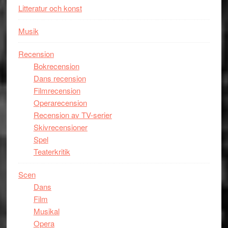
Litteratur och konst
Musik
Recension
Bokrecension
Dans recension
Filmrecension
Operarecension
Recension av TV-serier
Skivrecensioner
Spel
Teaterkritik
Scen
Dans
Film
Musikal
Opera