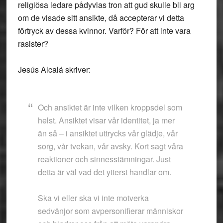
religiösa ledare pådyvlas tron att gud skulle bli arg
om de visade sitt ansikte, då accepterar vi detta
förtryck av dessa kvinnor. Varför? För att inte vara
rasister?
Jesús Alcalá skriver:
Och ansiktet är inte vilken kroppsdel som
helst. Ansiktet visar vår identitet, ja mer
än så – i ansiktet uttrycks vår glädje, vår
sorg, vår tvekan, vår avsky. Kort sagt våra
reaktioner och sinnesstämningar. Just
detta är väl vad det ytterst handlar om.
Ska vi eller ska vi inte motverka
sedvänjor som avpersonifierar människor