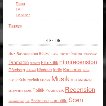
Teater
TV
TV-serier
Toppnytt
ETIKETTER
Bok
Böcker
Bokrecension
Deckare
Debaser
Dokumentär
Dans
Filmrecension
Dramaten
Filmkritik
ekonomi
indie
Konserter
Göteborg
Hårdrock
Konst
Hultsfred
Musik
Kulturpolitik
Musikfestival
Kultur
Medier
Recension
Politik
Popmusik
Musikvideo
Opera
Scen
samhälle
Rockmusik
recensioner
rock