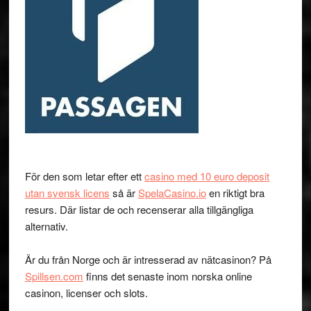
För den som letar efter ett
casino med 10 euro deposit
utan svensk licens
så är
SpelaCasino.io
en riktigt bra
resurs. Där listar de och recenserar alla tillgängliga
alternativ.
Är du från Norge och är intresserad av nätcasinon? På
Spillsen.com
finns det senaste inom norska online
casinon, licenser och slots.