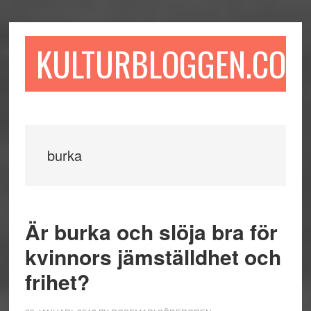
Hoppa
Hoppa
Hoppa
till
till
till
huvudinnehåll
det
sidfot
KULTURBLOGGEN.COM
primära
sidofältet
burka
Är burka och slöja bra för
kvinnors jämställdhet och
frihet?