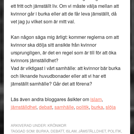
ett fritt och jämställt liv. Om vi måste välja mellan att
kvinnor går i burka eller att de får leva jämställt, då
vet jag ju vilket som är mitt val.
Kan någon säga mig ärligt: kommer reglerna om att
kvinnor ska dölja sitt ansikte från kvinnor
ursprungligen, är det en regel som är till för att öka
kvinnors jämställdhet?
Vad är viktigast i vårt samhälle: att kvinnor bär burka
och liknande huvudbonader eller att vi har ett
jämställt samhälle? Går det att förena?
Läs även andra bloggares åsikter om
islam
,
jämställdhet
,
debatt
,
samhälle
,
politik
,
burka
,
slöja
ARKIVERAD UNDER:
KRÖNIKOR
TAGGAD SOM:
BURKA
,
DEBATT
,
ISLAM
,
JÄMSTÄLLDHET
,
POLITIK
,