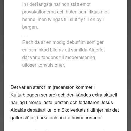
In i det längsta har hon stått emot
provokationerna och hoten som riktas mot
henne, men tvingas till slut fly till en by i
bergen.
…
Rachida är en modig debutfilm som ger
en osminkad bild av ett samtida Algeriet
där varje tendens till modernisering
utlöser konvulsioner.
Det var en stark film (recension kommer i
Kulturbloggen senare) och den kändes extra aktuell
när jag i morse läste juristen och författaren Jesús
Alcalás debattartikel om Skolverkets riktlinjer när det
gäller slöjor, burka och andra huvudbonader.