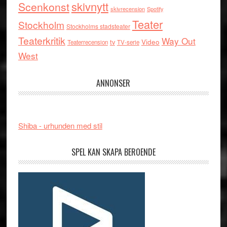
skivnytt
Scenkonst
skivrecension
Spotify
Teater
Stockholm
Stockholms stadsteater
Teaterkritik
Way Out
tv
Video
Teaterrecension
TV-serie
West
ANNONSER
Shiba - urhunden med stil
SPEL KAN SKAPA BEROENDE