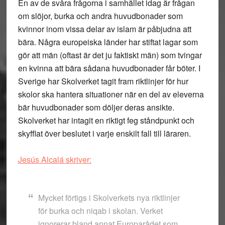
En av de svåra frågorna i samhället idag är frågan
om slöjor, burka och andra huvudbonader som
kvinnor inom vissa delar av islam är påbjudna att
bära. Några europeiska länder har stiftat lagar som
gör att män (oftast är det ju faktiskt män) som tvingar
en kvinna att bära sådana huvudbonader får böter. I
Sverige har Skolverket tagit fram riktlinjer för hur
skolor ska hantera situationer när en del av eleverna
bär huvudbonader som döljer deras ansikte.
Skolverket har intagit en riktigt feg ståndpunkt och
skyfflat över beslutet i varje enskilt fall till läraren.
Jesús Alcalá skriver:
Mycket förtigs i Skolverkets nya riktlinjer
för burka och niqab i skolan. Verket
ignorerar bland annat Europarådet som