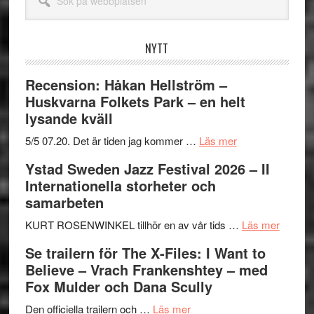
på
webbplatsen
NYTT
Recension: Håkan Hellström –
Huskvarna Folkets Park – en helt
lysande kväll
om
5/5 07.20. Det är tiden jag kommer …
Läs mer
Recension:
Ystad Sweden Jazz Festival 2026 – II
Håkan
Internationella storheter och
Hellström
samarbeten
–
Huskvarna
om
KURT ROSENWINKEL tillhör en av vår tids …
Läs mer
Folkets
Ystad
Se trailern för The X-Files: I Want to
Park
Swede
Believe – Vrach Frankenshtey – med
–
Jazz
Fox Mulder och Dana Scully
en
Festiva
om
helt
2026
Den officiella trailern och …
Läs mer