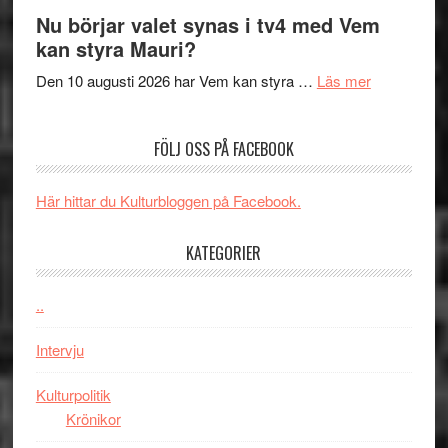
Filmrecension
musik,
på
Nu börjar valet synas i tv4 med Vem
The
samtal
Artipelag
kan styra Mauri?
Shadow
och
´s
teater
om
Den 10 augusti 2026 har Vem kan styra …
Läs mer
Edge
Nu
–
börjar
FÖLJ OSS PÅ FACEBOOK
rolig
valet
och
synas
spännande
i
Här hittar du Kulturbloggen på Facebook.
med
tv4
en
med
KATEGORIER
Jackie
Vem
Chan
kan
..
i
styra
storform
Mauri?
Intervju
Kulturpolitik
Krönikor