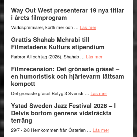
Se
lysande
–
Way Out West presenterar 19 nya titlar
trailern
kväll
II
i årets filmprogram
för
Internat
The
om
storhet
Världspremiärer, kortfilmer och …
Läs mer
X-
Way
och
Grattis Shahab Mehrabi till
Files:
Out
samarb
Filmstadens Kulturs stipendium
I
West
Want
presenterar
om
Farbror Ali och jag (2026). Shahab …
Läs mer
to
19
Grattis
Filmrecension: Det grönaste gräset –
Believe
nya
Shahab
en humoristisk och hjärtevarm lättsam
–
titlar
Mehrabi
kompott
Vrach
i
till
Frankenshtey
årets
Filmstadens
om
Det grönaste gräset Betyg 3 Svensk …
Läs mer
–
filmprogram
Kulturs
Filmrecension:
Ystad Sweden Jazz Festival 2026 – I
med
stipendium
Det
Delvis bortom genrens vidsträckta
Fox
grönaste
terräng
Mulder
gräset
och
–
om
29/7 - 2/8 Hemkommen från Österlen …
Läs mer
Dana
en
Ystad