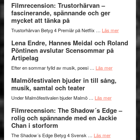
Filmrecension: Trustorhärvan –
Scully
humoristisk
Sweden
fascinerande, spännande och ger
och
Jazz
mycket att tänka på
hjärtevarm
Festival
lättsam
2026
om
Trustorhärvan Betyg 4 Premiär på Netflix …
Läs mer
kompott
–
Filmrecens
Lena Endre, Hannes Meidal och Roland
I
Trustorhä
Pöntinen avslutar Scensommar på
Delvis
–
Artipelag
bortom
fascineran
genrens
om
spännand
Efter en sommar fylld av musik, poesi …
Läs mer
vidsträckta
Lena
och
Malmöfestivalen bjuder in till sång,
terräng
Endre,
ger
musik, samtal och teater
Hannes
mycket
om
Meidal
att
Under Malmöfestivalen bjuder Malmö …
Läs mer
Malmöfestiva
och
tänka
Filmrecension: The Shadow´s Edge –
bjuder
Roland
på
rolig och spännande med en Jackie
in
Pöntinen
Chan i storform
till
avslutar
om
sång,
Scensommar
The Shadow´s Edge Betyg 4 Svensk …
Läs mer