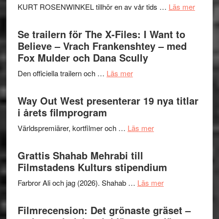
om
KURT ROSENWINKEL tillhör en av vår tids …
Läs mer
Folkets
Ystad
Park
Swede
Se trailern för The X-Files: I Want to
–
Jazz
Believe – Vrach Frankenshtey – med
en
Festiva
Fox Mulder och Dana Scully
helt
2026
lysande
om
Den officiella trailern och …
Läs mer
–
kväll
Se
II
trailern
Way Out West presenterar 19 nya titlar
Internat
för
i årets filmprogram
storhet
The
och
om
Världspremiärer, kortfilmer och …
Läs mer
X-
samarb
Way
Files:
Out
Grattis Shahab Mehrabi till
I
West
Filmstadens Kulturs stipendium
Want
presenterar
to
om
Farbror Ali och jag (2026). Shahab …
Läs mer
19
Believe
Grattis
nya
–
Shahab
Filmrecension: Det grönaste gräset –
titlar
Vrach
Mehrabi