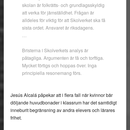
skolan är folkrätts- och grundlagsskyldig
att verka för jämställdhet. Frågan är
alldeles för viktig för att Skolverket ska få
sista ordet. Ansvaret är riksdagens.
…
Bristerna i Skolverkets analys är
påtagliga. Argumenten är få och torftiga.
Mycket förtigs och hoppas över. Inga
principiella resonemang förs.
Jesús Alcalá påpekar att i flera fall när kvinnor bär
döljande huvudbonader i klassrum har det samtidigt
inneburit begränsning av andra elevers och lärares
frihet.