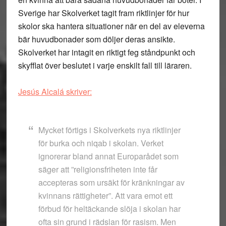
Sverige har Skolverket tagit fram riktlinjer för hur
skolor ska hantera situationer när en del av eleverna
bär huvudbonader som döljer deras ansikte.
Skolverket har intagit en riktigt feg ståndpunkt och
skyfflat över beslutet i varje enskilt fall till läraren.
Jesús Alcalá skriver:
Mycket förtigs i Skolverkets nya riktlinjer
för burka och niqab i skolan. Verket
ignorerar bland annat Europarådet som
säger att ”religionsfriheten inte får
accepteras som ursäkt för kränkningar av
kvinnans rättigheter”. Att vara emot ett
förbud för heltäckande slöja i skolan har
ofta sin grund i rädslan för rasism. Men