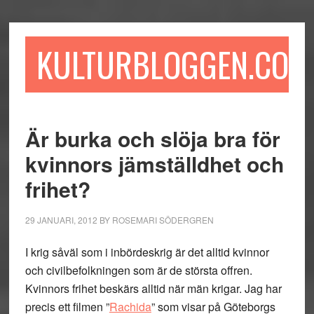
Hoppa
Hoppa
Hoppa
till
till
till
huvudinnehåll
det
sidfot
KULTURBLOGGEN.COM
primära
sidofältet
Är burka och slöja bra för
kvinnors jämställdhet och
frihet?
29 JANUARI, 2012
BY
ROSEMARI SÖDERGREN
I krig såväl som i inbördeskrig är det alltid kvinnor
och civilbefolkningen som är de största offren.
Kvinnors frihet beskärs alltid när män krigar. Jag har
precis ett filmen ”
Rachida
” som visar på Göteborgs