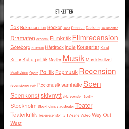
ETIKETTER
Bok
Böcker
Bokrecension
Deckare
Debaser
Dokumentär
Dans
Filmrecension
Dramaten
Filmkritik
ekonomi
indie
Konserter
Göteborg
Hårdrock
Konst
Hultsfred
Musik
Kulturpolitik
Musikfestival
Kultur
Medier
Recension
Politik
Popmusik
Musikvideo
Opera
Scen
samhälle
Rockmusik
recensioner
rock
skivnytt
Scenkonst
skivrecension
Spotify
Teater
Stockholm
Stockholms stadsteater
Teaterkritik
Way Out
tv
Video
Teaterrecension
TV-serie
West