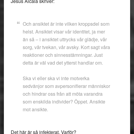
Jesús Alcalá skriver:
Och ansiktet är inte vilken kroppsdel som
helst. Ansiktet visar vår identitet, ja mer
än så – i ansiktet uttrycks vår glädje, vår
sorg, vår tvekan, vår avsky. Kort sagt våra
reaktioner och sinnesstämningar. Just
detta är väl vad det ytterst handlar om.
Ska vi eller ska vi inte motverka
sedvänjor som avpersonifierar människor
och hindrar oss från att möta varandra
som enskilda individer? Öppet. Ansikte
mot ansikte.
Det här är så infekterat. Varför?