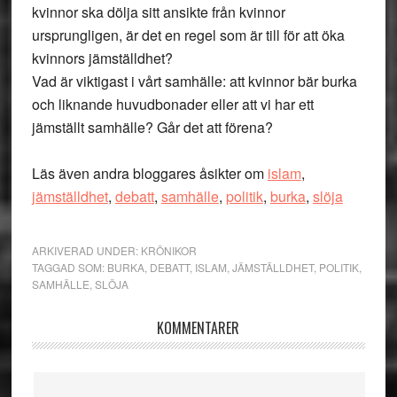
kvinnor ska dölja sitt ansikte från kvinnor
ursprungligen, är det en regel som är till för att öka
kvinnors jämställdhet?
Vad är viktigast i vårt samhälle: att kvinnor bär burka
och liknande huvudbonader eller att vi har ett
jämställt samhälle? Går det att förena?
Läs även andra bloggares åsikter om
islam
,
jämställdhet
,
debatt
,
samhälle
,
politik
,
burka
,
slöja
ARKIVERAD UNDER:
KRÖNIKOR
TAGGAD SOM:
BURKA
,
DEBATT
,
ISLAM
,
JÄMSTÄLLDHET
,
POLITIK
,
SAMHÄLLE
,
SLÖJA
Läsarkommentarer
KOMMENTARER