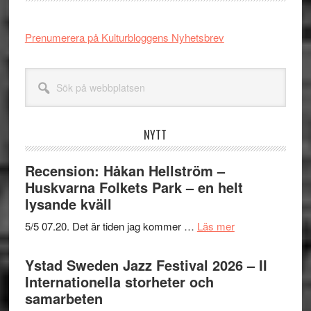
Prenumerera på Kulturbloggens Nyhetsbrev
Sök
på
webbplatsen
NYTT
Recension: Håkan Hellström –
Huskvarna Folkets Park – en helt
lysande kväll
om
5/5 07.20. Det är tiden jag kommer …
Läs mer
Recension:
Håkan
Ystad Sweden Jazz Festival 2026 – II
Hellström
Internationella storheter och
–
samarbeten
Huskvarna