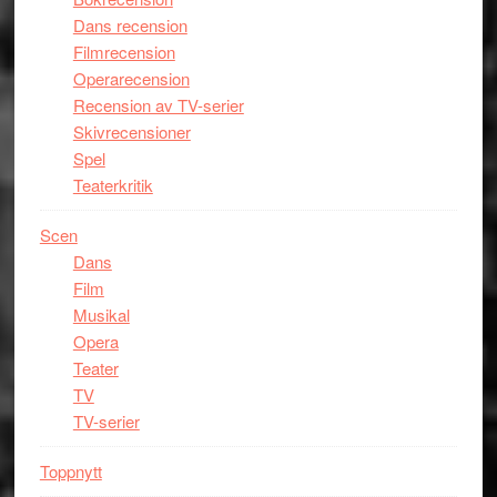
Dans recension
Filmrecension
Operarecension
Recension av TV-serier
Skivrecensioner
Spel
Teaterkritik
Scen
Dans
Film
Musikal
Opera
Teater
TV
TV-serier
Toppnytt