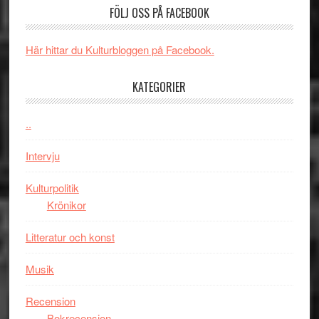
valet
och
FÖLJ OSS PÅ FACEBOOK
synas
spännande
i
med
Här hittar du Kulturbloggen på Facebook.
tv4
en
med
Jackie
KATEGORIER
Vem
Chan
kan
i
styra
..
storform
Mauri?
Intervju
Kulturpolitik
Krönikor
Litteratur och konst
Musik
Recension
Bokrecension