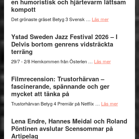
en humoristisk och hjärtevarm lättsam
i
Frankenshtey
till
kompott
årets
–
Filmstadens
filmprogram
med
om
Det grönaste gräset Betyg 3 Svensk …
Läs mer
Kulturs
Fox
Filmrecension:
stipendium
Mulder
Det
Ystad Sweden Jazz Festival 2026 – I
och
grönaste
Delvis bortom genrens vidsträckta
Dana
gräset
terräng
Scully
–
om
29/7 - 2/8 Hemkommen från Österlen …
Läs mer
en
Ystad
humoristisk
Sweden
Filmrecension: Trustorhärvan –
och
Jazz
fascinerande, spännande och ger
hjärtevarm
Festival
mycket att tänka på
lättsam
2026
kompott
om
Trustorhärvan Betyg 4 Premiär på Netflix …
Läs mer
–
Filmrecens
I
Trustorhä
Lena Endre, Hannes Meidal och Roland
Delvis
–
Pöntinen avslutar Scensommar på
bortom
fascineran
Artipelag
genrens