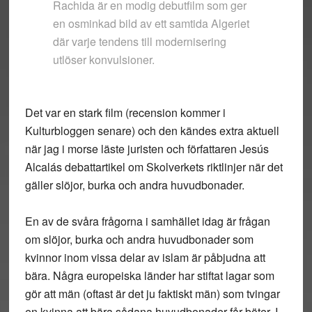
Rachida är en modig debutfilm som ger
en osminkad bild av ett samtida Algeriet
där varje tendens till modernisering
utlöser konvulsioner.
Det var en stark film (recension kommer i
Kulturbloggen senare) och den kändes extra aktuell
när jag i morse läste juristen och författaren Jesús
Alcalás debattartikel om Skolverkets riktlinjer när det
gäller slöjor, burka och andra huvudbonader.
En av de svåra frågorna i samhället idag är frågan
om slöjor, burka och andra huvudbonader som
kvinnor inom vissa delar av islam är påbjudna att
bära. Några europeiska länder har stiftat lagar som
gör att män (oftast är det ju faktiskt män) som tvingar
en kvinna att bära sådana huvudbonader får böter. I