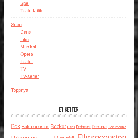
Spel
Teaterkritik
Scen
Dans
Film
Musikal
Opera
Teater
TV
TV-serier
Toppnytt
ETIKETTER
Bok
Böcker
Bokrecension
Deckare
Debaser
Dokumentär
Dans
Filmrecension
Dramaten
Filmkritik