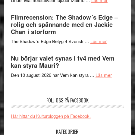
Under Malmöfestivalen bjuder Malmö …
Läs mer
och
på
Malmöfestiva
Roland
bjuder
Filmrecension: The Shadow´s Edge –
Pöntinen
in
rolig och spännande med en Jackie
avslutar
till
Chan i storform
Scensommar
sång,
på
om
The Shadow´s Edge Betyg 4 Svensk …
Läs mer
musik,
Artipelag
Filmrecension
samtal
The
Nu börjar valet synas i tv4 med Vem
och
Shadow
kan styra Mauri?
teater
´s
om
Den 10 augusti 2026 har Vem kan styra …
Läs mer
Edge
Nu
–
börjar
rolig
valet
och
FÖLJ OSS PÅ FACEBOOK
synas
spännande
i
med
Här hittar du Kulturbloggen på Facebook.
tv4
en
med
Jackie
KATEGORIER
Vem
Chan