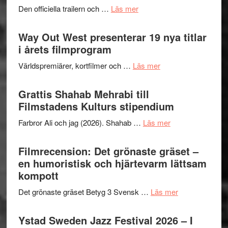
lysande
om
Den officiella trailern och …
Läs mer
–
kväll
Se
II
trailern
Way Out West presenterar 19 nya titlar
Internat
för
i årets filmprogram
storhet
The
och
om
Världspremiärer, kortfilmer och …
Läs mer
X-
samarb
Way
Files:
Out
Grattis Shahab Mehrabi till
I
West
Filmstadens Kulturs stipendium
Want
presenterar
to
om
Farbror Ali och jag (2026). Shahab …
Läs mer
19
Believe
Grattis
nya
–
Shahab
Filmrecension: Det grönaste gräset –
titlar
Vrach
Mehrabi
en humoristisk och hjärtevarm lättsam
i
Frankenshtey
till
kompott
årets
–
Filmstadens
filmprogram
med
om
Det grönaste gräset Betyg 3 Svensk …
Läs mer
Kulturs
Fox
Filmrecension:
stipendium
Mulder
Det
Ystad Sweden Jazz Festival 2026 – I
och
grönaste