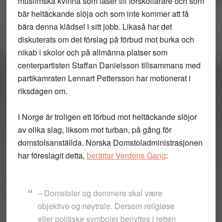
muslimska kvinna som läser till förskollärare och som
bär heltäckande slöja och som inte kommer att få
bära denna klädsel i sitt jobb. Likaså har det
diskuterats om det förslag på förbud mot burka och
nikab i skolor och på allmänna platser som
centerpartisten Staffan Danielsson tillsammans med
partikamraten Lennart Pettersson har motionerat i
riksdagen om.
I Norge är troligen ett förbud mot heltäckande slöjor
av olika slag, liksom mot turban, på gång för
domstolsanställda. Norska Domstoladministrasjonen
har föreslagit detta,
berättar Verdens Gang
:
– Domstoler og dommere skal være
objektive og nøytrale. Dersom religiøse
eller politiske symboler benyttes i retten