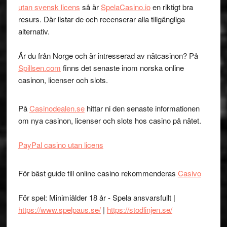
utan svensk licens
så är
SpelaCasino.io
en riktigt bra
resurs. Där listar de och recenserar alla tillgängliga
alternativ.
Är du från Norge och är intresserad av nätcasinon? På
Spillsen.com
finns det senaste inom norska online
casinon, licenser och slots.
På
Casinodealen.se
hittar ni den senaste informationen
om nya casinon, licenser och slots hos casino på nätet.
PayPal casino utan licens
För bäst guide till online casino rekommenderas
Casivo
För spel: Minimiålder 18 år - Spela ansvarsfullt |
https://www.spelpaus.se/
|
https://stodlinjen.se/