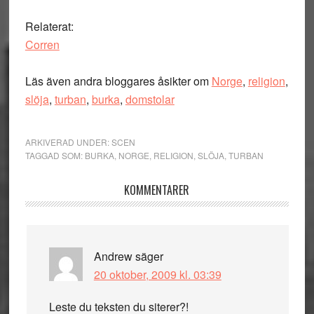
Relaterat:
Corren
Läs även andra bloggares åsikter om
Norge
,
religion
,
slöja
,
turban
,
burka
,
domstolar
ARKIVERAD UNDER:
SCEN
TAGGAD SOM:
BURKA
,
NORGE
,
RELIGION
,
SLÖJA
,
TURBAN
Läsarkommentarer
KOMMENTARER
Andrew
säger
20 oktober, 2009 kl. 03:39
Leste du teksten du siterer?!