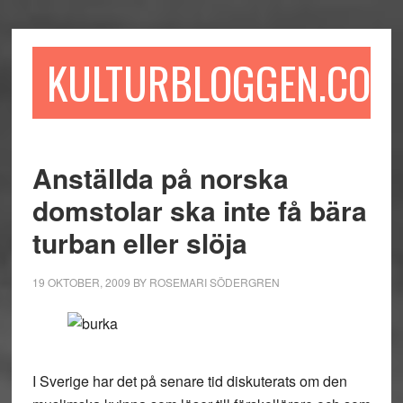
Hoppa
Hoppa
Hoppa
till
till
till
huvudinnehåll
det
sidfot
KULTURBLOGGEN.COM
primära
sidofältet
Anställda på norska
domstolar ska inte få bära
turban eller slöja
19 OKTOBER, 2009
BY
ROSEMARI SÖDERGREN
I Sverige har det på senare tid diskuterats om den