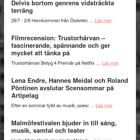
Delvis bortom genrens vidsträckta
Dana
gräset
terräng
Scully
–
om
29/7 - 2/8 Hemkommen från Österlen …
Läs mer
en
Ystad
humoristisk
Sweden
Filmrecension: Trustorhärvan –
och
Jazz
fascinerande, spännande och ger
hjärtevarm
Festival
mycket att tänka på
lättsam
2026
kompott
om
Trustorhärvan Betyg 4 Premiär på Netflix …
Läs mer
–
Filmrecens
I
Trustorhä
Lena Endre, Hannes Meidal och Roland
Delvis
–
Pöntinen avslutar Scensommar på
bortom
fascineran
Artipelag
genrens
spännand
vidsträckta
om
Efter en sommar fylld av musik, poesi …
Läs mer
och
terräng
Lena
ger
Endre,
Malmöfestivalen bjuder in till sång,
mycket
Hannes
musik, samtal och teater
att
Meidal
tänka
om