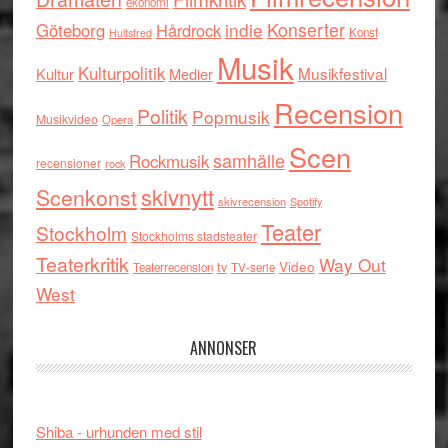
ekonomi
indie
Konserter
Göteborg
Hårdrock
Konst
Hultsfred
Musik
Kulturpolitik
Musikfestival
Kultur
Medier
Recension
Politik
Popmusik
Musikvideo
Opera
Scen
samhälle
Rockmusik
recensioner
rock
skivnytt
Scenkonst
skivrecension
Spotify
Teater
Stockholm
Stockholms stadsteater
Teaterkritik
Way Out
tv
Video
Teaterrecension
TV-serie
West
ANNONSER
Shiba - urhunden med stil