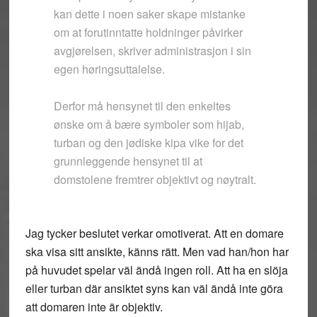
kan dette i noen saker skape mistanke
om at forutinntatte holdninger påvirker
avgjørelsen, skriver administrasjon i sin
egen høringsuttalelse.
Derfor må hensynet til den enkeltes
ønske om å bære symboler som hijab,
turban og den jødiske kipa vike for det
grunnleggende hensynet til at
domstolene fremtrer objektivt og nøytralt.
Jag tycker beslutet verkar omotiverat. Att en domare
ska visa sitt ansikte, känns rätt. Men vad han/hon har
på huvudet spelar väl ändå ingen roll. Att ha en slöja
eller turban där ansiktet syns kan väl ändå inte göra
att domaren inte är objektiv.