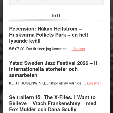
webbplatsen
NYTT
Recension: Håkan Hellström –
Huskvarna Folkets Park – en helt
lysande kväll
om
5/5 07.20. Det är tiden jag kommer …
Läs mer
Recension:
Håkan
Ystad Sweden Jazz Festival 2026 – II
Hellström
Internationella storheter och
–
samarbeten
Huskvarna
om
KURT ROSENWINKEL tillhör en av vår tids …
Läs mer
Folkets
Ystad
Park
Swede
Se trailern för The X-Files: I Want to
–
Jazz
Believe – Vrach Frankenshtey – med
en
Festiva
Fox Mulder och Dana Scully
helt
2026