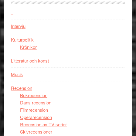
kan
i
styra
..
storform
Mauri?
Intervju
Kulturpolitik
Krönikor
Litteratur och konst
Musik
Recension
Bokrecension
Dans recension
Filmrecension
Operarecension
Recension av TV-serier
Skivrecensioner