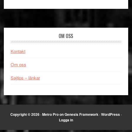
Footer
OM OSS
Kontakt
Om oss
Sajtips – länkar
Copyright © 2026 ·
Metro Pro
on
Genesis Framework
·
WordPress
·
Logga in