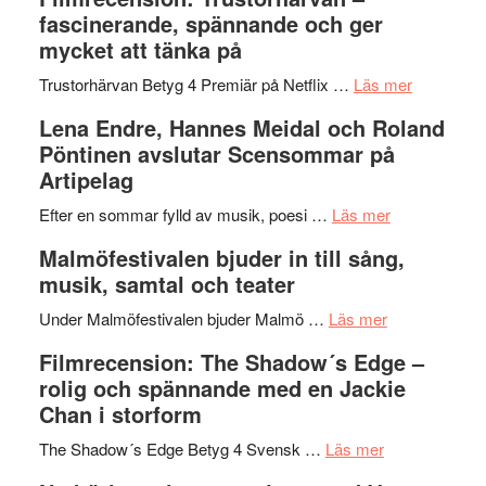
humoristisk
Sweden
fascinerande, spännande och ger
och
Jazz
mycket att tänka på
hjärtevarm
Festival
lättsam
2026
om
Trustorhärvan Betyg 4 Premiär på Netflix …
Läs mer
kompott
–
Filmrecens
Lena Endre, Hannes Meidal och Roland
I
Trustorhä
Pöntinen avslutar Scensommar på
Delvis
–
Artipelag
bortom
fascineran
genrens
om
spännand
Efter en sommar fylld av musik, poesi …
Läs mer
vidsträckta
Lena
och
Malmöfestivalen bjuder in till sång,
terräng
Endre,
ger
musik, samtal och teater
Hannes
mycket
om
Meidal
att
Under Malmöfestivalen bjuder Malmö …
Läs mer
Malmöfestiva
och
tänka
Filmrecension: The Shadow´s Edge –
bjuder
Roland
på
rolig och spännande med en Jackie
in
Pöntinen
Chan i storform
till
avslutar
om
sång,
Scensommar
The Shadow´s Edge Betyg 4 Svensk …
Läs mer
Filmrecension
musik,
på