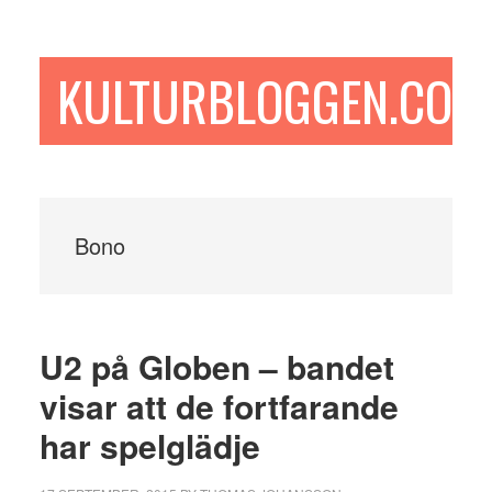
Hoppa
Hoppa
Hoppa
till
till
till
huvudinnehåll
det
sidfot
KULTURBLOGGEN.COM
primära
sidofältet
Bono
U2 på Globen – bandet
visar att de fortfarande
har spelglädje