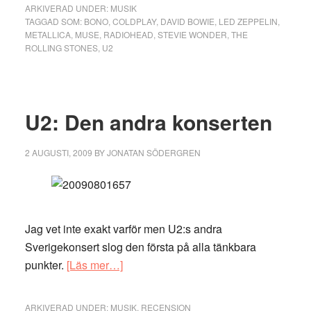
ARKIVERAD UNDER:
MUSIK
TAGGAD SOM:
BONO
,
COLDPLAY
,
DAVID BOWIE
,
LED ZEPPELIN
,
METALLICA
,
MUSE
,
RADIOHEAD
,
STEVIE WONDER
,
THE
ROLLING STONES
,
U2
U2: Den andra konserten
2 AUGUSTI, 2009
BY
JONATAN SÖDERGREN
Jag vet inte exakt varför men U2:s andra
Sverigekonsert slog den första på alla tänkbara
om
punkter.
[Läs mer…]
U2:
Den
ARKIVERAD UNDER:
MUSIK
,
RECENSION