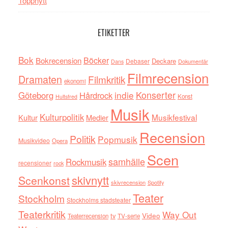
Toppnytt
ETIKETTER
Bok
Böcker
Bokrecension
Deckare
Debaser
Dokumentär
Dans
Filmrecension
Dramaten
Filmkritik
ekonomi
indie
Konserter
Göteborg
Hårdrock
Konst
Hultsfred
Musik
Kulturpolitik
Musikfestival
Kultur
Medier
Recension
Politik
Popmusik
Musikvideo
Opera
Scen
samhälle
Rockmusik
recensioner
rock
skivnytt
Scenkonst
skivrecension
Spotify
Teater
Stockholm
Stockholms stadsteater
Teaterkritik
Way Out
tv
Video
Teaterrecension
TV-serie