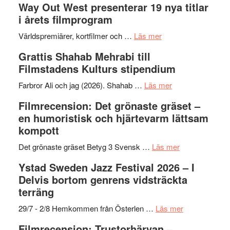
Way Out West presenterar 19 nya titlar
i årets filmprogram
om
Världspremiärer, kortfilmer och …
Läs mer
Way
Grattis Shahab Mehrabi till
Out
Filmstadens Kulturs stipendium
West
presenterar
om
Farbror Ali och jag (2026). Shahab …
Läs mer
19
Grattis
Filmrecension: Det grönaste gräset –
nya
Shahab
en humoristisk och hjärtevarm lättsam
titlar
Mehrabi
kompott
i
till
årets
Filmstadens
om
Det grönaste gräset Betyg 3 Svensk …
Läs mer
filmprogram
Kulturs
Filmrecension:
Ystad Sweden Jazz Festival 2026 – I
stipendium
Det
Delvis bortom genrens vidsträckta
grönaste
terräng
gräset
–
om
29/7 - 2/8 Hemkommen från Österlen …
Läs mer
en
Ystad
Filmrecension: Trustorhärvan –