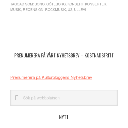
andra
TAGGAD SOM:
BONO
,
GÖTEBORG
,
KONSERT
,
KONSERTER
,
MUSIK
,
RECENSION
,
ROCKMUSIK
,
U2
,
ULLEVI
konserten
Primärt
sidofält
PRENUMERERA PÅ VÅRT NYHETSBREV – KOSTNADSFRITT
Prenumerera på Kulturbloggens Nyhetsbrev
Sök
på
webbplatsen
NYTT