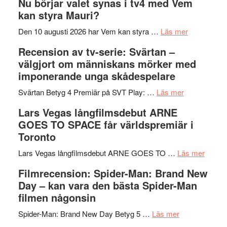
Nu börjar valet synas i tv4 med Vem
The
samtal
Artipelag
kan styra Mauri?
Shadow
och
´s
teater
om
Den 10 augusti 2026 har Vem kan styra …
Läs mer
Edge
Nu
Recension av tv-serie: Svärtan –
–
börjar
välgjort om människans mörker med
rolig
valet
imponerande unga skådespelare
och
synas
spännande
om
i
Svärtan Betyg 4 Premiär på SVT Play: …
Läs mer
med
Recension
tv4
Lars Vegas långfilmsdebut ARNE
en
av
med
GOES TO SPACE får världspremiär i
Jackie
tv-
Vem
Toronto
Chan
serie:
kan
i
Svärtan
styra
om
Lars Vegas långfilmsdebut ARNE GOES TO …
Läs mer
storform
–
Mauri?
Lars
Filmrecension: Spider-Man: Brand New
välgjort
Vegas
Day – kan vara den bästa Spider-Man
om
långfi
filmen någonsin
människans
ARNE
om
mörker
GOES
Spider-Man: Brand New Day Betyg 5 …
Läs mer
Filmrecension
med
TO