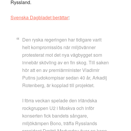
Ryssland.
Svenska Dagbladet berättar
:
Den ryska regeringen har tidigare varit
helt kompromisslös när miljövänner
protesterat mot det nya vägbygget som
innebär skövling av en fin skog. Till saken
hör att en av premiärminister Vladimir
Putins judokompisar sedan 40 år, Arkadij
Rotenberg, är kopplad till projektet.
I förra veckan spelade den irländska
rockgruppen U2 i Moskva och inför
konserten fick bandets sångare,
miljökämpen Bono, träffa Rysslands
president Dmitrij Medvedev över en kopp