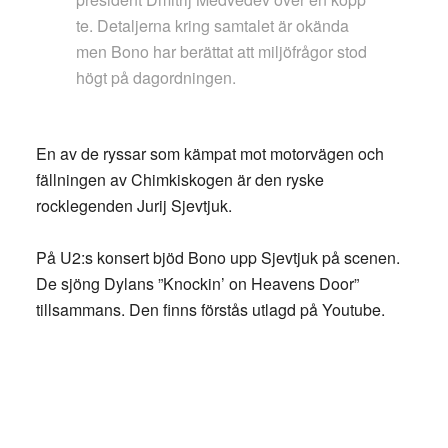
te. Detaljerna kring samtalet är okända
men Bono har berättat att miljöfrågor stod
högt på dagordningen.
En av de ryssar som kämpat mot motorvägen och
fällningen av Chimkiskogen är den ryske
rocklegenden Jurij Sjevtjuk.
På U2:s konsert bjöd Bono upp Sjevtjuk på scenen.
De sjöng Dylans ”Knockin’ on Heavens Door”
tillsammans. Den finns förstås utlagd på Youtube.