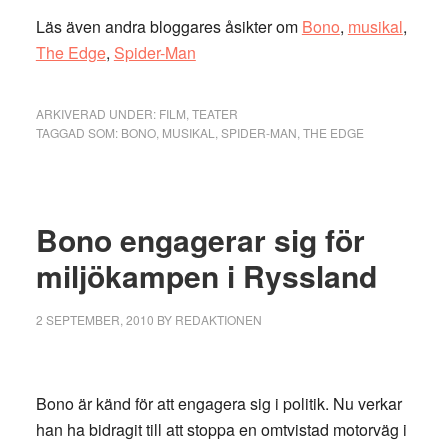
Läs även andra bloggares åsikter om
Bono
,
musikal
,
The Edge
,
Spider-Man
ARKIVERAD UNDER:
FILM
,
TEATER
TAGGAD SOM:
BONO
,
MUSIKAL
,
SPIDER-MAN
,
THE EDGE
Bono engagerar sig för
miljökampen i Ryssland
2 SEPTEMBER, 2010
BY
REDAKTIONEN
Bono är känd för att engagera sig i politik. Nu verkar
han ha bidragit till att stoppa en omtvistad motorväg i