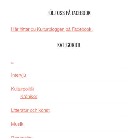
Spider-
imponerande
SPAC
FÖLJ OSS PÅ FACEBOOK
Man:
unga
får
Brand
skådespelar
världs
New
i
Här hittar du Kulturbloggen på Facebook.
Day
Toront
–
KATEGORIER
kan
vara
..
den
bästa
Intervju
Spider-
Man
Kulturpolitik
filmen
Krönikor
någonsin
Litteratur och konst
Musik
Recension