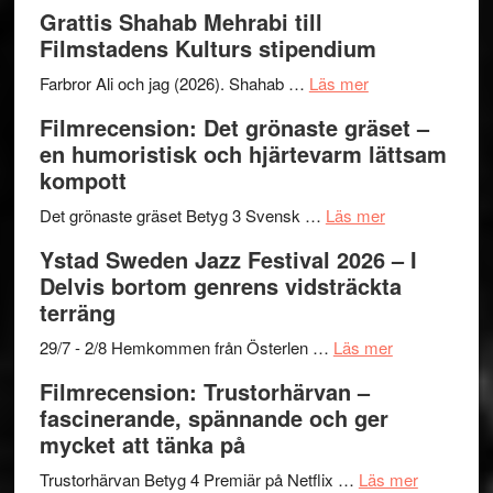
Way
Grattis Shahab Mehrabi till
Out
Filmstadens Kulturs stipendium
West
presenterar
om
Farbror Ali och jag (2026). Shahab …
Läs mer
19
Grattis
Filmrecension: Det grönaste gräset –
nya
Shahab
en humoristisk och hjärtevarm lättsam
titlar
Mehrabi
kompott
i
till
årets
Filmstadens
om
Det grönaste gräset Betyg 3 Svensk …
Läs mer
filmprogram
Kulturs
Filmrecension:
Ystad Sweden Jazz Festival 2026 – I
stipendium
Det
Delvis bortom genrens vidsträckta
grönaste
terräng
gräset
–
om
29/7 - 2/8 Hemkommen från Österlen …
Läs mer
en
Ystad
Filmrecension: Trustorhärvan –
humoristisk
Sweden
fascinerande, spännande och ger
och
Jazz
mycket att tänka på
hjärtevarm
Festival
lättsam
2026
om
Trustorhärvan Betyg 4 Premiär på Netflix …
Läs mer