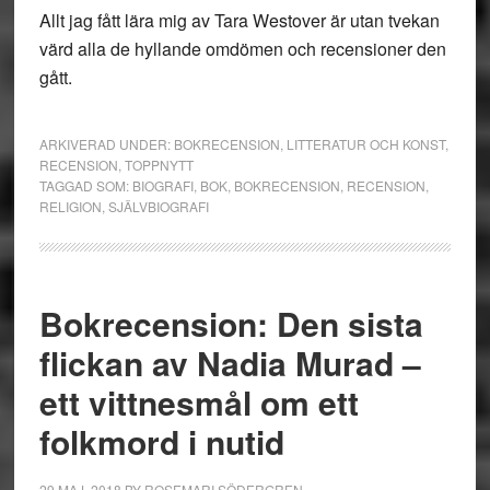
Allt jag fått lära mig av Tara Westover är utan tvekan
värd alla de hyllande omdömen och recensioner den
gått.
ARKIVERAD UNDER:
BOKRECENSION
,
LITTERATUR OCH KONST
,
RECENSION
,
TOPPNYTT
TAGGAD SOM:
BIOGRAFI
,
BOK
,
BOKRECENSION
,
RECENSION
,
RELIGION
,
SJÄLVBIOGRAFI
Bokrecension: Den sista
flickan av Nadia Murad –
ett vittnesmål om ett
folkmord i nutid
29 MAJ, 2018
BY
ROSEMARI SÖDERGREN