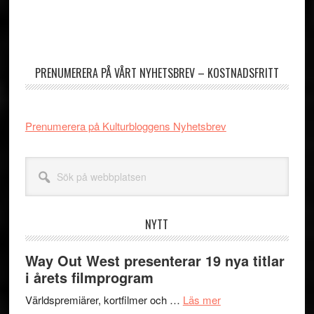
utelämnas
Primärt
sidofält
PRENUMERERA PÅ VÅRT NYHETSBREV – KOSTNADSFRITT
Prenumerera på Kulturbloggens Nyhetsbrev
Sök
på
webbplatsen
NYTT
Way Out West presenterar 19 nya titlar
i årets filmprogram
om
Världspremiärer, kortfilmer och …
Läs mer