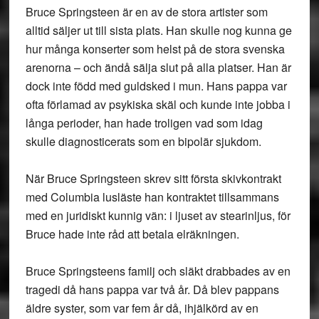
Bruce Springsteen är en av de stora artister som
alltid säljer ut till sista plats. Han skulle nog kunna ge
hur många konserter som helst på de stora svenska
arenorna – och ändå sälja slut på alla platser. Han är
dock inte född med guldsked i mun. Hans pappa var
ofta förlamad av psykiska skäl och kunde inte jobba i
långa perioder, han hade troligen vad som idag
skulle diagnosticerats som en bipolär sjukdom.
När Bruce Springsteen skrev sitt första skivkontrakt
med Columbia lusläste han kontraktet tillsammans
med en juridiskt kunnig vän: i ljuset av stearinljus, för
Bruce hade inte råd att betala elräkningen.
Bruce Springsteens familj och släkt drabbades av en
tragedi då hans pappa var två år. Då blev pappans
äldre syster, som var fem år då, ihjälkörd av en