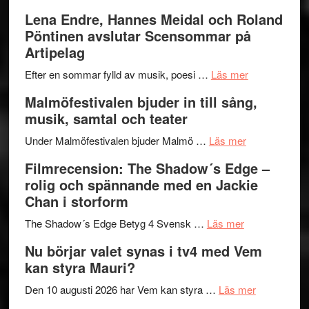
kompott
–
Filmrecens
Lena Endre, Hannes Meidal och Roland
I
Trustorhä
Pöntinen avslutar Scensommar på
Delvis
–
Artipelag
bortom
fascineran
genrens
om
spännand
Efter en sommar fylld av musik, poesi …
Läs mer
vidsträckta
Lena
och
Malmöfestivalen bjuder in till sång,
terräng
Endre,
ger
musik, samtal och teater
Hannes
mycket
om
Meidal
att
Under Malmöfestivalen bjuder Malmö …
Läs mer
Malmöfestiva
och
tänka
Filmrecension: The Shadow´s Edge –
bjuder
Roland
på
rolig och spännande med en Jackie
in
Pöntinen
Chan i storform
till
avslutar
om
sång,
Scensommar
The Shadow´s Edge Betyg 4 Svensk …
Läs mer
Filmrecension
musik,
på
Nu börjar valet synas i tv4 med Vem
The
samtal
Artipelag
kan styra Mauri?
Shadow
och
´s
teater
om
Den 10 augusti 2026 har Vem kan styra …
Läs mer
Edge
Nu