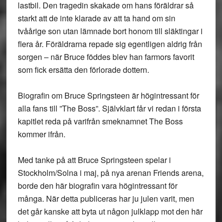
lastbil. Den tragedin skakade om hans föräldrar så
starkt att de inte klarade av att ta hand om sin
tvåårige son utan lämnade bort honom till släktingar i
flera år. Föräldrarna repade sig egentligen aldrig från
sorgen – när Bruce föddes blev han farmors favorit
som fick ersätta den förlorade dottern.
Biografin om Bruce Springsteen är högintressant för
alla fans till ”The Boss”. Självklart får vi redan i första
kapitlet reda på varifrån smeknamnet The Boss
kommer ifrån.
Med tanke på att Bruce Springsteen spelar i
Stockholm/Solna i maj, på nya arenan Friends arena,
borde den här biografin vara högintressant för
många. När detta publiceras har ju julen varit, men
det går kanske att byta ut någon julklapp mot den här