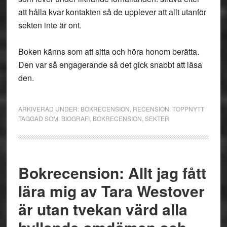
att hålla kvar kontakten så de upplever att allt utanför
sekten inte är ont.
Boken känns som att sitta och höra honom berätta.
Den var så engagerande så det gick snabbt att läsa
den.
ARKIVERAD UNDER:
BOKRECENSION
,
RECENSION
,
TOPPNYTT
TAGGAD SOM:
BIOGRAFI
,
BOKRECENSION
,
SEKTER
Bokrecension: Allt jag fått
lära mig av Tara Westover
är utan tvekan värd alla