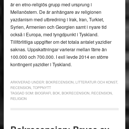
är en etno-religiös grupp med ursprung i
Mellanöstern. De är anhängare av religionen
yazdanism med utbredning i Irak, Iran, Turkiet,
Syrien, Armenien och Georgien samt i nyare tid
också i Europa, med tyngdpunkt i Tyskland.
Tillförlitliga uppgifter om det totala antalet yazidier
saknas. Uppskattningar varierar mellan färre än
100.000 och 700.000. I exil levde 2014 en större
kontingent yazidier i Tyskland.
ARKIVERAD UNDER:
BOKRECENSION
,
LITTERATUR OCH KONST
,
RECENSION
,
TOPPNYTT
TAGGAD SOM:
BIOGRAFI
,
BOK
,
BOKRECENSION
,
RECENSION
,
RELIGION