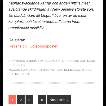
häpnadsväckande karriär och är den hittills mest
avslöjande skildringen av New Jerseys störste son.
En bladvändare till biografi över en av de mest
komplexa och fascinerande artisterna inom
amerikanskt musikliv.
Relaterat:
Recension i Göteborgsposten
ARKIVERAD UNDER:
BOKRECENSION
,
LITTERATUR OCH KONST
,
RECENSION
TAGGAD SOM:
BIOGRAFI
,
BÖCKER
,
BOK
,
BOKBLOGG
,
BRUCE
SPRINGSTEEN
Interimistiska
Sida
Sida
Sida
Sida
Go
1
2
3
…
5
Nästa sida »
sidor
to