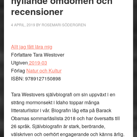
hyllande omdömen och
recensioner
4 APRIL, 2019
BY
ROSEMARI SÖDERGREN
Allt jag fått lära mig
Författare Tara Westover
Utgiven
2019-03
Förlag
Natur och Kultur
ISBN: 9789127150898
Tara Westovers självbiografi om sin uppväxt i en
sträng mormonsekt i Idaho toppar många
litteraturlistor i vår. Biografin låg etta på Barack
Obamas sommarläslista 2018 och har översatts till
26 språk. Självbiografin är stark, berörande,
välskriven och oerhört engagerande och känns ärlig.