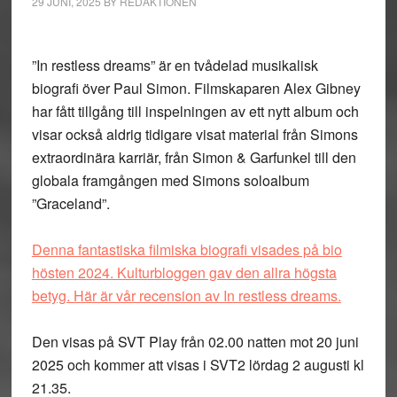
29 JUNI, 2025
BY
REDAKTIONEN
”In restless dreams” är en tvådelad musikalisk
biografi över Paul Simon. Filmskaparen Alex Gibney
har fått tillgång till inspelningen av ett nytt album och
visar också aldrig tidigare visat material från Simons
extraordinära karriär, från Simon & Garfunkel till den
globala framgången med Simons soloalbum
”Graceland”.
Denna fantastiska filmiska biografi visades på bio
hösten 2024. Kulturbloggen gav den allra högsta
betyg. Här är vår recension av In restless dreams.
Den visas på SVT Play från 02.00 natten mot 20 juni
2025 och kommer att visas i SVT2 lördag 2 augusti kl
21.35.