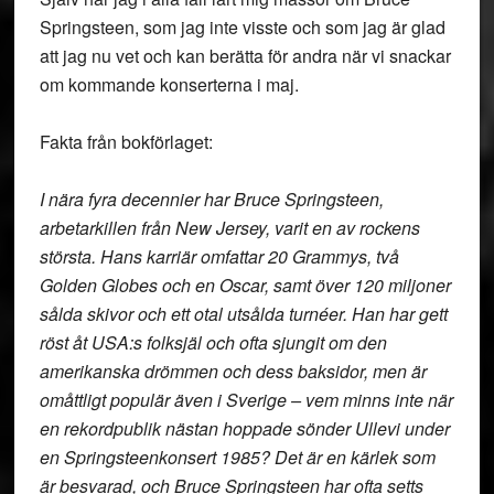
Springsteen, som jag inte visste och som jag är glad
att jag nu vet och kan berätta för andra när vi snackar
om kommande konserterna i maj.
Fakta från bokförlaget:
I nära fyra decennier har Bruce Springsteen,
arbetarkillen från New Jersey, varit en av rockens
största. Hans karriär omfattar 20 Grammys, två
Golden Globes och en Oscar, samt över 120 miljoner
sålda skivor och ett otal utsålda turnéer. Han har gett
röst åt USA:s folksjäl och ofta sjungit om den
amerikanska drömmen och dess baksidor, men är
omåttligt populär även i Sverige – vem minns inte när
en rekordpublik nästan hoppade sönder Ullevi under
en Springsteenkonsert 1985? Det är en kärlek som
är besvarad, och Bruce Springsteen har ofta setts