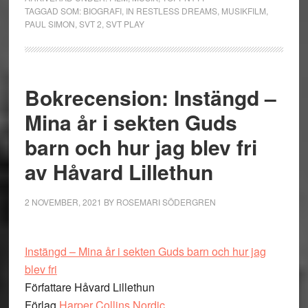
TAGGAD SOM:
BIOGRAFI
,
IN RESTLESS DREAMS
,
MUSIKFILM
,
PAUL SIMON
,
SVT 2
,
SVT PLAY
Bokrecension: Instängd –
Mina år i sekten Guds
barn och hur jag blev fri
av Håvard Lillethun
2 NOVEMBER, 2021
BY
ROSEMARI SÖDERGREN
Instängd – Mina år i sekten Guds barn och hur jag
blev fri
Författare Håvard Lillethun
Förlag
Harper Collins Nordic