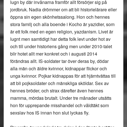
lugn by där invånarna framför allt försörjer sig på
jordbruk. Nadia drömmer om att bli historielärare eller
öppna sin egen skönhetssalong. Hon och hennes
stora familj och alla boende i Kocho är yazidier, som
är ett folk med en egen religion, yazdanism. Livet är
lugnt men samtidigt har detta folk levt under hot av
och till under historiens gång men under 2010-talet
blir hotet allt mer konkret och i augusti 2014
förändras allt. IS-soldater tar över deras by, dödar
alla män och äldre kvinnor, kidnappar flickor och
unga kvinnor. Pojkar kidnappas för att hjärntvättas till
att bli pojksoldater och mänskliga sköldar. Sex av
hennes bröder, och strax därefter även hennes
mamma, mördas brutalt. Under tre månader utsätts
hon för upprepande misshandel och våldtäkt som
sexslav hos IS innan hon slut lyckas fly.