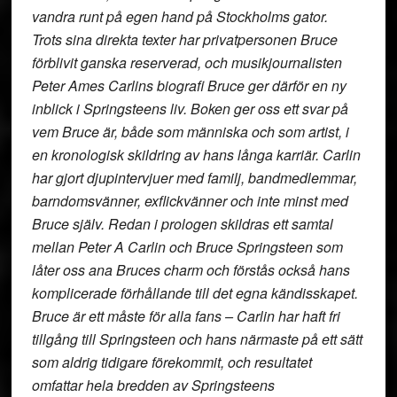
vandra runt på egen hand på Stockholms gator.
Trots sina direkta texter har privatpersonen Bruce
förblivit ganska reserverad, och musikjournalisten
Peter Ames Carlins biografi Bruce ger därför en ny
inblick i Springsteens liv. Boken ger oss ett svar på
vem Bruce är, både som människa och som artist, i
en kronologisk skildring av hans långa karriär. Carlin
har gjort djupintervjuer med familj, bandmedlemmar,
barndomsvänner, exflickvänner och inte minst med
Bruce själv. Redan i prologen skildras ett samtal
mellan Peter A Carlin och Bruce Springsteen som
låter oss ana Bruces charm och förstås också hans
komplicerade förhållande till det egna kändisskapet.
Bruce är ett måste för alla fans – Carlin har haft fri
tillgång till Springsteen och hans närmaste på ett sätt
som aldrig tidigare förekommit, och resultatet
omfattar hela bredden av Springsteens