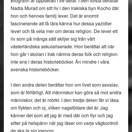
Biografin är uppdelad i tre delar. I den första berättar
Nadia Murad om sitt liv i den irakiska byn Kocho där
hon och hennes familj lever. Det är enormt
fascinerande att få lära känna hur dessa yazidier
lever och få veta mer om deras religion. De lever ett
liv som på många sätt skiljer sig från vårt
västerländska sekulariserade. Hon berättar att när
hon går i skolan i Irak nämns deras folk och religion
inte ens i deras historieböcker. Än mindre i våra
svenska historieböcker.
I den andra delen berättar hon om livet som sexslav,
som är förfärligt. Att människor kan göra så mot andra
människor, det är mörkt. I den tredje delen får vi läsa
om flykten och oj, vilken nagelbitare det är. Jag
känner det som att jag är med där och flyr och jag
sitter på helspänn när jag läser om varje vägkontroll
de ska ta sig igenom.