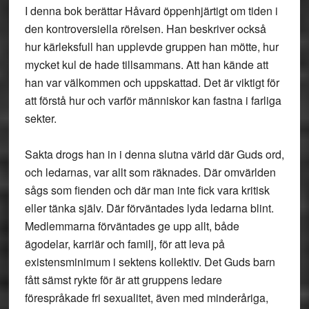
I denna bok berättar Håvard öppenhjärtigt om tiden i
den kontroversiella rörelsen. Han beskriver också
hur kärleksfull han upplevde gruppen han mötte, hur
mycket kul de hade tillsammans. Att han kände att
han var välkommen och uppskattad. Det är viktigt för
att förstå hur och varför människor kan fastna i farliga
sekter.
Sakta drogs han in i denna slutna värld där Guds ord,
och ledarnas, var allt som räknades. Där omvärlden
sågs som fienden och där man inte fick vara kritisk
eller tänka själv. Där förväntades lyda ledarna blint.
Medlemmarna förväntades ge upp allt, både
ägodelar, karriär och familj, för att leva på
existensminimum i sektens kollektiv. Det Guds barn
fått sämst rykte för är att gruppens ledare
förespråkade fri sexualitet, även med minderåriga,