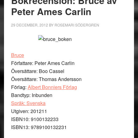
Bokrecension: Bruce av
Peter Ames Carlin
29 DECEMBER, 2012
BY
ROSEMARI SÖDERGREN
Bruce
Författare: Peter Ames Carlin
Översättare: Boo Cassel
Översättare: Thomas Andersson
Förlag:
Albert Bonniers Förlag
Bandtyp: Inbunden
Språk: Svenska
Utgiven: 201211
ISBN10: 9100132233
ISBN13: 9789100132231