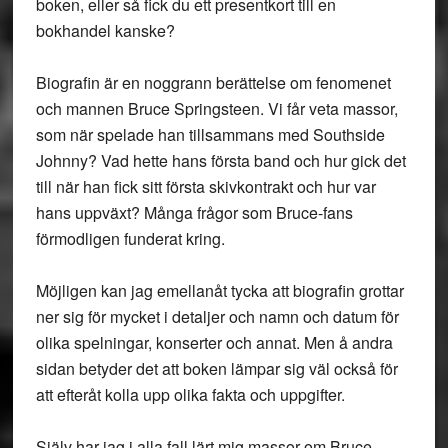
boken, eller så fick du ett presentkort till en
bokhandel kanske?
Biografin är en noggrann berättelse om fenomenet
och mannen Bruce Springsteen. Vi får veta massor,
som när spelade han tillsammans med Southside
Johnny? Vad hette hans första band och hur gick det
till när han fick sitt första skivkontrakt och hur var
hans uppväxt? Många frågor som Bruce-fans
förmodligen funderat kring.
Möjligen kan jag emellanåt tycka att biografin grottar
ner sig för mycket i detaljer och namn och datum för
olika spelningar, konserter och annat. Men å andra
sidan betyder det att boken lämpar sig väl också för
att efteråt kolla upp olika fakta och uppgifter.
Själv har jag i alla fall lärt mig massor om Bruce