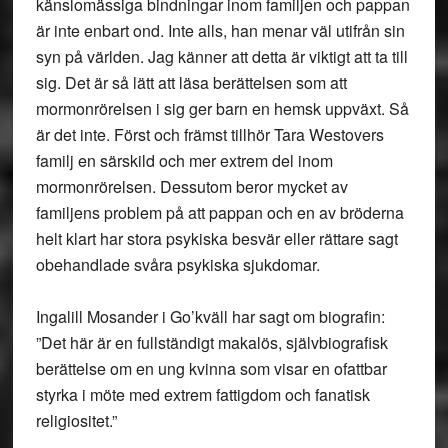
känslomässiga bindningar inom familjen och pappan
är inte enbart ond. Inte alls, han menar väl utifrån sin
syn på världen. Jag känner att detta är viktigt att ta till
sig. Det är så lätt att läsa berättelsen som att
mormonrörelsen i sig ger barn en hemsk uppväxt. Så
är det inte. Först och främst tillhör Tara Westovers
familj en särskild och mer extrem del inom
mormonrörelsen. Dessutom beror mycket av
familjens problem på att pappan och en av bröderna
helt klart har stora psykiska besvär eller rättare sagt
obehandlade svåra psykiska sjukdomar.
Ingalill Mosander i Go’kväll har sagt om biografin:
”Det här är en fullständigt makalös, självbiografisk
berättelse om en ung kvinna som visar en ofattbar
styrka i möte med extrem fattigdom och fanatisk
religiositet.”