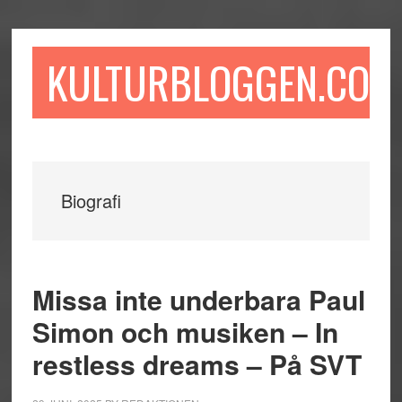
Hoppa
Hoppa
Hoppa
till
till
till
huvudinnehåll
det
sidfot
KULTURBLOGGEN.COM
primära
sidofältet
Biografi
Missa inte underbara Paul
Simon och musiken – In
restless dreams – På SVT