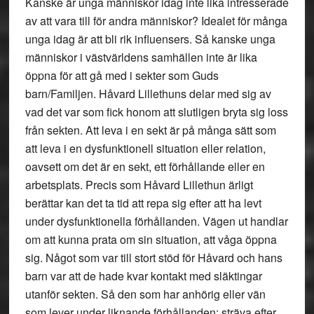
Kanske är unga människor idag inte lika intresserade
av att vara till för andra människor? Idealet för många
unga idag är att bli rik influensers. Så kanske unga
människor i västvärldens samhällen inte är lika
öppna för att gå med i sekter som Guds
barn/Familjen. Håvard Lillethuns delar med sig av
vad det var som fick honom att slutligen bryta sig loss
från sekten. Att leva i en sekt är på många sätt som
att leva i en dysfunktionell situation eller relation,
oavsett om det är en sekt, ett förhållande eller en
arbetsplats. Precis som Håvard Lillethun ärligt
berättar kan det ta tid att repa sig efter att ha levt
under dysfunktionella förhållanden. Vägen ut handlar
om att kunna prata om sin situation, att våga öppna
sig. Något som var till stort stöd för Håvard och hans
barn var att de hade kvar kontakt med släktingar
utanför sekten. Så den som har anhörig eller vän
som lever under liknande förhållanden: sträva efter