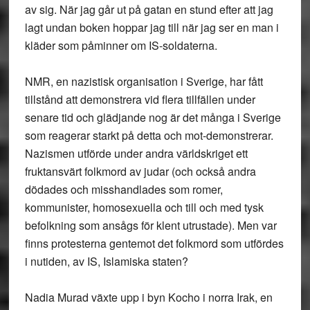
av sig. När jag går ut på gatan en stund efter att jag
lagt undan boken hoppar jag till när jag ser en man i
kläder som påminner om IS-soldaterna.
NMR, en nazistisk organisation i Sverige, har fått
tillstånd att demonstrera vid flera tillfällen under
senare tid och glädjande nog är det många i Sverige
som reagerar starkt på detta och mot-demonstrerar.
Nazismen utförde under andra världskriget ett
fruktansvärt folkmord av judar (och också andra
dödades och misshandlades som romer,
kommunister, homosexuella och till och med tysk
befolkning som ansågs för klent utrustade). Men var
finns protesterna gentemot det folkmord som utfördes
i nutiden, av IS, Islamiska staten?
Nadia Murad växte upp i byn Kocho i norra Irak, en