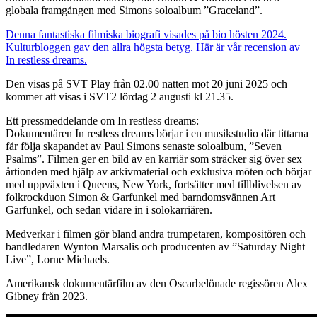
globala framgången med Simons soloalbum ”Graceland”.
Denna fantastiska filmiska biografi visades på bio hösten 2024.
Kulturbloggen gav den allra högsta betyg. Här är vår recension av
In restless dreams.
Den visas på SVT Play från 02.00 natten mot 20 juni 2025 och
kommer att visas i SVT2 lördag 2 augusti kl 21.35.
Ett pressmeddelande om In restless dreams:
Dokumentären In restless dreams börjar i en musikstudio där tittarna
får följa skapandet av Paul Simons senaste soloalbum, ”Seven
Psalms”. Filmen ger en bild av en karriär som sträcker sig över sex
årtionden med hjälp av arkivmaterial och exklusiva möten och börjar
med uppväxten i Queens, New York, fortsätter med tillblivelsen av
folkrockduon Simon & Garfunkel med barndomsvännen Art
Garfunkel, och sedan vidare in i solokarriären.
Medverkar i filmen gör bland andra trumpetaren, kompositören och
bandledaren Wynton Marsalis och producenten av ”Saturday Night
Live”, Lorne Michaels.
Amerikansk dokumentärfilm av den Oscarbelönade regissören Alex
Gibney från 2023.