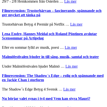
om
29/7 - 2/8 Hemkommen från Österlen …
Läs mer
Scully
en
Ystad
humoristisk
Sweden
Filmrecension: Trustorhärvan – fascinerande, spännande och
och
Jazz
ger mycket att tänka på
hjärtevarm
Festival
lättsam
2026
om
Trustorhärvan Betyg 4 Premiär på Netflix …
Läs mer
kompott
–
Filmrecension:
I
Trustorhärvan
Lena Endre, Hannes Meidal och Roland Pöntinen avslutar
Delvis
–
Scensommar på Artipelag
bortom
fascinerande,
genrens
spännande
om
Efter en sommar fylld av musik, poesi …
Läs mer
vidsträckta
och
Lena
terräng
ger
Endre,
Malmöfestivalen bjuder in till sång, musik, samtal och teater
mycket
Hannes
att
Meidal
om
Under Malmöfestivalen bjuder Malmö …
Läs mer
tänka
och
Malmöfestivalen
på
Roland
bjuder
Filmrecension: The Shadow´s Edge – rolig och spännande med
Pöntinen
in
en Jackie Chan i storform
avslutar
till
Scensommar
sång,
om
The Shadow´s Edge Betyg 4 Svensk …
Läs mer
på
musik,
Filmrecension:
Artipelag
samtal
The
Nu börjar valet synas i tv4 med Vem kan styra Mauri?
och
Shadow
teater
´s