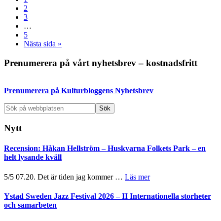
Sida
2
Sida
3
Interimistiska
…
sidor
Sida
5
utelämnas
Go
Nästa sida »
to
Primärt
Prenumerera på vårt nyhetsbrev – kostnadsfritt
sidofält
Prenumerera på Kulturbloggens Nyhetsbrev
Sök
på
webbplatsen
Nytt
Recension: Håkan Hellström – Huskvarna Folkets Park – en
helt lysande kväll
om
5/5 07.20. Det är tiden jag kommer …
Läs mer
Recension:
Håkan
Ystad Sweden Jazz Festival 2026 – II Internationella storheter
Hellström
och samarbeten
–
Huskvarna