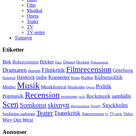
Film
Musikal
Opera
Teater
TV
TV-serier
Toppnytt
Etiketter
Bok
Bokrecension
Böcker
Deckare
Debaser
Dokumentär
Dans
Filmrecension
Dramaten
Filmkritik
Göteborg
ekonomi
Konserter
Hårdrock
indie
Kulturpolitik
Kultur
Konst
Hultsfred
Musik
Politik
Musikfestival
Medier
Musikvideo
Opera
Recension
samhälle
Popmusik
Rockmusik
recensioner
rock
Scen
skivnytt
Scenkonst
Stockholm
skivrecension
Spotify
Teater
Teaterkritik
Video
Stockholms stadsteater
tv
Teaterrecension
TV-serie
Way Out West
Annonser