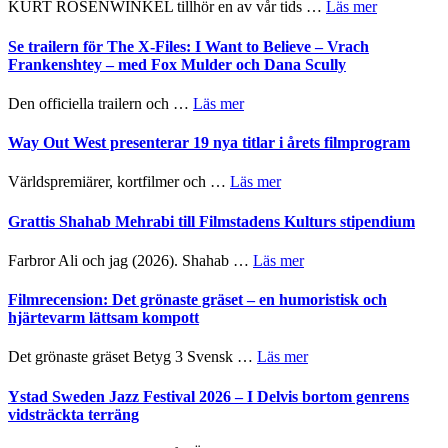
om
KURT ROSENWINKEL tillhör en av vår tids …
Läs mer
Folkets
Ystad
Park
Sweden
Se trailern för The X-Files: I Want to Believe – Vrach
–
Jazz
Frankenshtey – med Fox Mulder och Dana Scully
en
Festival
helt
2026
om
Den officiella trailern och …
Läs mer
lysande
–
Se
kväll
II
trailern
Way Out West presenterar 19 nya titlar i årets filmprogram
Internatione
för
storheter
The
om
Världspremiärer, kortfilmer och …
Läs mer
och
X-
Way
samarbeten
Files:
Out
Grattis Shahab Mehrabi till Filmstadens Kulturs stipendium
I
West
Want
presenterar
om
Farbror Ali och jag (2026). Shahab …
Läs mer
to
19
Grattis
Believe
nya
Shahab
Filmrecension: Det grönaste gräset – en humoristisk och
–
titlar
Mehrabi
hjärtevarm lättsam kompott
Vrach
i
till
Frankenshtey
årets
Filmstadens
–
om
Det grönaste gräset Betyg 3 Svensk …
Läs mer
filmprogram
Kulturs
med
Filmrecension:
stipendium
Fox
Det
Ystad Sweden Jazz Festival 2026 – I Delvis bortom genrens
Mulder
grönaste
vidsträckta terräng
och
gräset
Dana
–