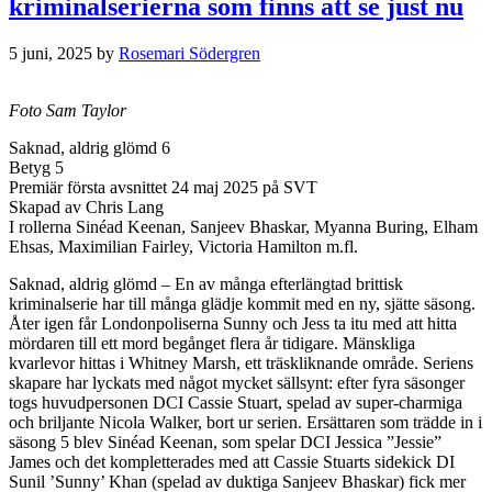
kriminalserierna som finns att se just nu
5 juni, 2025
by
Rosemari Södergren
Foto Sam Taylor
Saknad, aldrig glömd 6
Betyg 5
Premiär första avsnittet 24 maj 2025 på SVT
Skapad av Chris Lang
I rollerna Sinéad Keenan, Sanjeev Bhaskar, Myanna Buring, Elham
Ehsas, Maximilian Fairley, Victoria Hamilton m.fl.
Saknad, aldrig glömd – En av många efterlängtad brittisk
kriminalserie har till många glädje kommit med en ny, sjätte säsong.
Åter igen får Londonpoliserna Sunny och Jess ta itu med att hitta
mördaren till ett mord begånget flera år tidigare. Mänskliga
kvarlevor hittas i Whitney Marsh, ett träskliknande område. Seriens
skapare har lyckats med något mycket sällsynt: efter fyra säsonger
togs huvudpersonen DCI Cassie Stuart, spelad av super-charmiga
och briljante Nicola Walker, bort ur serien. Ersättaren som trädde in i
säsong 5 blev Sinéad Keenan, som spelar DCI Jessica ”Jessie”
James och det kompletterades med att Cassie Stuarts sidekick DI
Sunil ’Sunny’ Khan (spelad av duktiga Sanjeev Bhaskar) fick mer