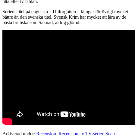
titta efter tv-tablån.
Seriens titel på engelska – Unforgotten – klingar för övrigt mycket
bättre än den svenska titel. Svensk Krim har mycket att lära av de
bästa brittiska som Saknad, aldrig glömd.
Arkiverad under:
Recension
,
Recension av TV-serier
,
Scen
,