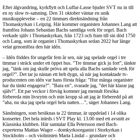
Efter älgvandring, kyrkflytt och Luffar-Lasse bjuder SVT nu in till
en ny slow tv-satsning. Den 31 oktober väntar en unik
musikupplevelse – en 22 timmars direktsändning från
Thomaskyrkan i Leipzig. Här kommer organisten Johannes Lang att
framföra Johann Sebastian Bachs samtliga verk för orgel. Bach
verkade själv i Thomaskyrkan, från 1723 och fram till sin död 1750
och Lang, som är organist i Thomaskyrkan sedan 2022 har länge
velat genomföra den här idén.
– Idén föddes för ungefär fem år sen, när jag spelade orgel i tre
timmar i sträck under ett öppet hus. ”Tre timmar gick ju fort”, tänkte
jag, ”tänk om jag skulle pröva att spela alla Bachs samlade verk för
orgel?”. Det tar ju nästan ett helt dygn, så när jag kontaktade tv-
producenten om idén var hans första fråga: ”Hur många organister
har du tänkt engagera?”. ”Bara en”, svarade jag, ”det här klarar jag
själv!”. Ett par veckor i förväg kommer jag mentalt försöka
förbereda min livsrytm och min kropp så att jag är förberedd på att
”aha, nu ska jag spela orgel hela natten…”, säger Johannes Lang.
Sändningen, som beräknas ta 22 timmar, är uppdelad i 14 olika
konserter. Det hela inleds i SVT Play kl. 13.00 med ett avsnitt av
Klassiska klubben. Här samtalar Ella Petersson med Bach-
experterna Mattias Wager – domkyrkoorganist i Storkyrkan i
Stockholm – och violinisten Maria Lindal – grundare och