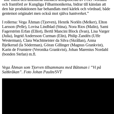
och framförd av Kungliga Filharmonikerna, bidrar till känslan att
den här produktionen har behandlats med kärlek och vördnad, både
gentemot originalet men också mot själva hantverket.”
I rollerna: Vega Åhman (Tjorven), Henrik Norlén (Melker), Elton
Larsson (Pelle), Lovisa Lindblad (Stina), Nora Rios (Malin), Sami
Fagerström Erfan (Elliot), Bertil Mancini Block (Ivan), Lisa Varger
(Julia), Ingrid Andersson Curman (Elin), Philip Zandén (Uffe
Westerman), Clara Wachtmeister da Silva (Skrållan), Anna
Bjelkerud (Ia Söderman), Göran Gillinger (Magnus Grankvist),
Karin de Frumiere (Veronika Grankvist), Johan Marenius Nordahl
(bonden Stefan) m.fl.
Vega Åhman som Tjorven tillsammans med Båtsman i ”Vi på
Saltkråkan”. Foto Johan Paulin/SVT