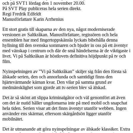
och på SVT1 lördag den 1 november 20.00.
På SVT Play publiceras hela serien direkt.
Regi Fredrik Edfeldt
Manusförfattare Karin Arrhenius
Ett stort gratis till skaparna av den nya, något moderniserade
versionen av Saltkråkan. Manusförfattare, regissören och hela
ensemblen har med fingertoppskänsla lyckats bibehålla denna
hyllning till den svenska sommaren och bjuder in oss på ett äventyr
med vänskap i centrum och där de små händelserna är de viktigaste i
livet. Vi på Saltkråkan är höstlovets definitiva höjdpunkt på tv och
film.
Nyinspelningen av ”Vi på Saltkråkan” skiljer sig från den första så
älskade serien, den och annorlunda och samtidigt finns den
hjärtevärmande kärnan kvar. Den vilar på samma grund av
medmänsklighet som gjorde att tv-serien blev så älskad.
Det är så skönt att slippa kriminalgåtor och väl genomfört att även
om det är nutid håller ungdomarna inte på med mobil och snapchat
hela tiden. Serien visar att det finns äventyr utanför webben. Ingen
använder ens skärmar, eftersom skärgårdsön ligger utanför
mobilnätet.
Det är utmanande att göra nyinspelningar av älskade klassiker. Extra