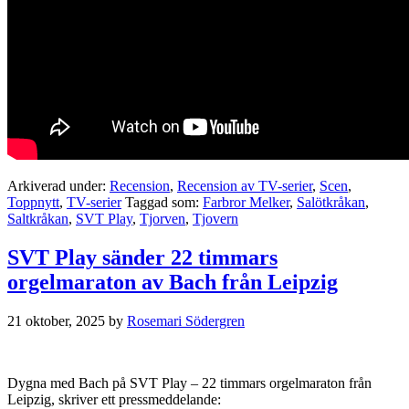
Arkiverad under:
Recension
,
Recension av TV-serier
,
Scen
,
Toppnytt
,
TV-serier
Taggad som:
Farbror Melker
,
Salötkråkan
,
Saltkråkan
,
SVT Play
,
Tjorven
,
Tjovern
SVT Play sänder 22 timmars
orgelmaraton av Bach från Leipzig
21 oktober, 2025
by
Rosemari Södergren
Dygna med Bach på SVT Play – 22 timmars orgelmaraton från
Leipzig, skriver ett pressmeddelande: