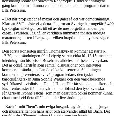
konstnärlig ledare för orkestern Rebaroque. Under sändningens
gång kommer man kunna chatta med bland andra programledaren
Ella Petersson.
– Det här projektet är så maxat och galet så det var oemotståndligt.
Klart att SVT måste visa detta. Jag tror att Sverige har ungefär 3 400
kyrkorglar vilket gör oss till ett av de mest orgeltäta landen, per
capita, i världen. Jag håller verkligen tummarna för den modiga
maratonorganisten i Leipzig… vilken bragd om han lyckas, säger
Ella Petersson.
Den första konserten inifrån Thomaskyrkan kommer att starta kl.
13.30, men sändningen från Leipzig startar cirka kl. 13.15, med en
inledning från historiska Bosehaus, alldeles i närheten av kyrkan.
Det är också härifrån som samtal, diskussioner och intervjuer
kommer att sändas, mellan de olika konserterna. Sändningen
kommer att presenteras av två programledare, den tyska
barocksångerskan Julia Sophie Wagner och den världsberömda
sydafrikanska violinisten Daniel Hope. Här får vi möta musiker och
Bach-entusiaster från hela världen, däribland den tysk-svenska
sångerskan Ivonne Fuchs, som man dessutom också kommer kunna
chatta med vid flera tillfällen under livesändningen.
– Bach är mitt ”hem”, min eviga husgud. Jag lärde mig att sjunga
och musicera genom hans arior och återvänder alltid till Bach. Det
var faktiskt i Thomaskyrkan i Leipzig som jag hörde