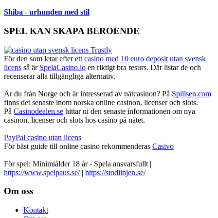
Shiba - urhunden med stil
SPEL KAN SKAPA BEROENDE
För den som letar efter ett
casino med 10 euro deposit utan svensk
licens
så är
SpelaCasino.io
en riktigt bra resurs. Där listar de och
recenserar alla tillgängliga alternativ.
Är du från Norge och är intresserad av nätcasinon? På
Spillsen.com
finns det senaste inom norska online casinon, licenser och slots.
På
Casinodealen.se
hittar ni den senaste informationen om nya
casinon, licenser och slots hos casino på nätet.
PayPal casino utan licens
För bäst guide till online casino rekommenderas
Casivo
För spel: Minimiålder 18 år - Spela ansvarsfullt |
https://www.spelpaus.se/
|
https://stodlinjen.se/
Footer
Om oss
Kontakt