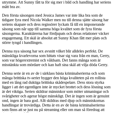
utrymme. Att Sunny fått ta för sig mer i bild och handling har seriens
mått bra av.
Den första säsongen med Jessica James var inte lika bra som de
tidigare fyra med Nicola Walker men nu till denna sjätte säsong har
seriens skapare och dess regissörer lyckats få till en imponerande
säsong som når upp till samma höga kvalitet som de fyra första
säsongerna. Karaktärerna har fördjupats och deras relationer väcker
engagemang. Ett skäl är absolut att Sunny Khan fått mer plats och
större tyngd i handlingen.
Denna nya säsong har sex avsnitt vilket blir alldeles perfekt. De
mänskliga kvarlevorna som hittats visar sig vara från en man, Gerry,
som var högerextremist och våldsam. Det fanns många som är
misstänkta som mördare och kan haft sina skäl att vilja döda Gerry.
Denna serie är en av de i särklass bästa kriminalserierna och som
många brittiska tv-serier bygger den höga kvaliteten på en rollista
med en lång rad duktiga brittiska skådespelare. Dess stora styrka
ligger i att det egentligen inte är mycket brottet och dess lösning som
är det viktiga. Serien skildrar människor som möter utmaningar och
svårigheter och agerar högst mänskligt. Det är ingen som är genuint
ond, ingen är bara god. Allt skildras med djup och människornas
handlingar är trovärdiga. Detta är en av de bästa kriminalserierna
som finns att se just nu på streaming eller om man så föredrag att