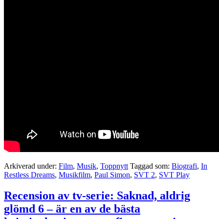
Arkiverad under:
Film
,
Musik
,
Toppnytt
Taggad som:
Biografi
,
In
Restless Dreams
,
Musikfilm
,
Paul Simon
,
SVT 2
,
SVT Play
Recension av tv-serie: Saknad, aldrig
glömd 6 – är en av de bästa