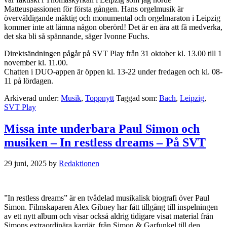
Matteuspassionen för första gången. Hans orgelmusik är
överväldigande mäktig och monumental och orgelmaraton i Leipzig
kommer inte att lämna någon oberörd! Det är en ära att få medverka,
det ska bli så spännande, säger Ivonne Fuchs.
Direktsändningen pågår på SVT Play från 31 oktober kl. 13.00 till 1
november kl. 11.00.
Chatten i DUO-appen är öppen kl. 13-22 under fredagen och kl. 08-
11 på lördagen.
Arkiverad under:
Musik
,
Toppnytt
Taggad som:
Bach
,
Leipzig
,
SVT Play
Missa inte underbara Paul Simon och
musiken – In restless dreams – På SVT
29 juni, 2025
by
Redaktionen
”In restless dreams” är en tvådelad musikalisk biografi över Paul
Simon. Filmskaparen Alex Gibney har fått tillgång till inspelningen
av ett nytt album och visar också aldrig tidigare visat material från
Simons extraordinära karriär, från Simon & Garfunkel till den