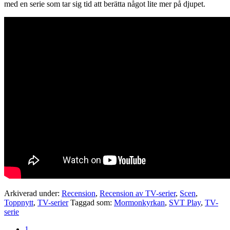
med en serie som tar sig tid att berätta något lite mer på djupet.
Arkiverad under:
Recension
,
Recension av TV-serier
,
Scen
,
Toppnytt
,
TV-serier
Taggad som:
Mormonkyrkan
,
SVT Play
,
TV-
serie
Sida
1