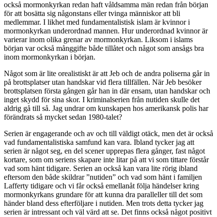
också mormonkyrkan redan haft våldsamma män redan från början
för att bosätta sig någonstans eller tvinga människor att bli
medlemmar. I likhet med fundamentalistisk islam är kvinnor i
mormonkyrkan underordnad mannen. Hur underordnad kvinnor är
varierar inom olika grenar av mormonkyrkan. Liksom i islams
början var också månggifte både tillåtet och något som ansågs bra
inom mormonkyrkan i början.
Något som är lite orealistiskt är att Jeb och de andra poliserna går in
på brottsplatser utan handskar vid flera tillfällen. När Jeb besöker
brottsplatsen första gången går han in där ensam, utan handskar och
inget skydd för sina skor. I kriminalserien från nutiden skulle det
aldrig gå till så. Jag undrar om kunskapen hos amerikansk polis har
förändrats så mycket sedan 1980-talet?
Serien är engagerande och av och till väldigt otäck, men det är också
vad fundamentalistiska samfund kan vara. Ibland tycker jag att
serien är något seg, en del scener upprepas flera gånger, fast något
kortare, som om seriens skapare inte litar på att vi som tittare förstår
vad som hänt tidigare. Serien an också kan vara lite rörig ibland
eftersom den både skildrar ”nutiden” och vad som hänt i familjen
Lafferty tidigare och vi får också emellanåt följa händelser kring
mormonkyrkans grundare för att kunna dra paralleller till det som
händer bland dess efterföljare i nutiden. Men trots detta tycker jag
serien är intressant och väl värd att se. Det finns också något positivt