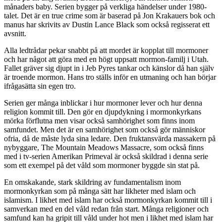
månaders baby. Serien bygger på verkliga händelser under 1980-
talet. Det är en true crime som är baserad på Jon Krakauers bok och
manus har skrivits av Dustin Lance Black som också regisserat ett
avsnitt.
Alla ledtrådar pekar snabbt på att mordet är kopplat till mormoner
och har något att göra med en högt uppsatt mormon-familj i Utah.
Fallet gräver sig djupt in i Jeb Pyres tankar och känslor då han själv
är troende mormon. Hans tro ställs inför en utmaning och han börjar
ifrågasätta sin egen tro.
Serien ger många inblickar i hur mormoner lever och hur denna
religion kommit till. Den gör en djupdykning i mormonkyrkans
mörka förflutna men visar också samhörighet som finns inom
samfundet. Men det är en samhörighet som också gör människor
ofria, då de måste lyda sina ledare. Den fruktansvärda massakern på
nybyggare, The Mountain Meadows Massacre, som också finns
med i tv-serien Amerikan Primeval är också skildrad i denna serie
som ett exempel på det våld som mormoner byggde sin stat på.
En omskakande, stark skildring av fundamentalism inom
mormonkyrkan som på många sätt har likheter med islam och
islamism. I likhet med islam har också mormonkyrkan kommit till i
samverkan med en del våld redan från start. Många religioner och
samfund kan ha gripit till våld under hot men i likhet med islam har