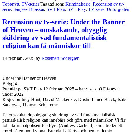
Toppnytt
,
TV-serier
Taggad som:
Kriminalserie
,
Recension av tv-
serie
,
Sanjeev Bhaskar
,
SVT Plau
,
SVT Play
,
TV-serie
,
Unforgotten
Recension av tv-serie: Under the Banner
of Heaven – omskakande, ohygglig
skildring av vad fundamentalistisk
religion kan få människor till
14 februari, 2025
by
Rosemari Södergren
Under the Banner of Heaven
Betyg 4
Premiär på SVT Play 12 februari 2025 – har visats på Disney +
under 2022
Regi Courtney Hunt, David Mackenzie, Dustin Lance Black, Isabel
Sandoval, Thomas Schlamme
En omskakande, ohygglig skildring av vad fundamentalistisk
patriarkalisk religion kan innebära och göra med människor. Vi får
följa kriminalpolisen Jeb Pyre (Andrew Garfield) som utreder ett
mord på en ung kvinna, Brenda Lafferty, och hennes femton