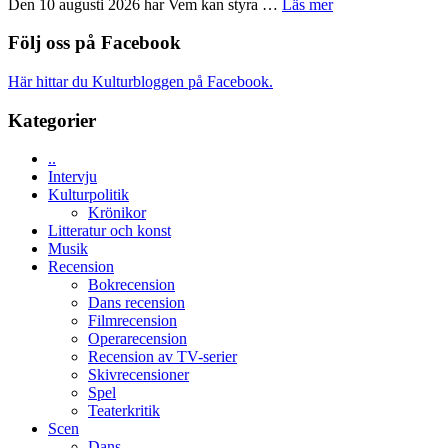
om
Den 10 augusti 2026 har Vem kan styra …
Läs mer
Edge
Nu
–
börjar
Följ oss på Facebook
rolig
valet
och
synas
Här hittar du Kulturbloggen på Facebook.
spännande
i
med
tv4
Kategorier
en
med
Jackie
Vem
Chan
..
kan
i
Intervju
styra
storform
Kulturpolitik
Mauri?
Krönikor
Litteratur och konst
Musik
Recension
Bokrecension
Dans recension
Filmrecension
Operarecension
Recension av TV-serier
Skivrecensioner
Spel
Teaterkritik
Scen
Dans