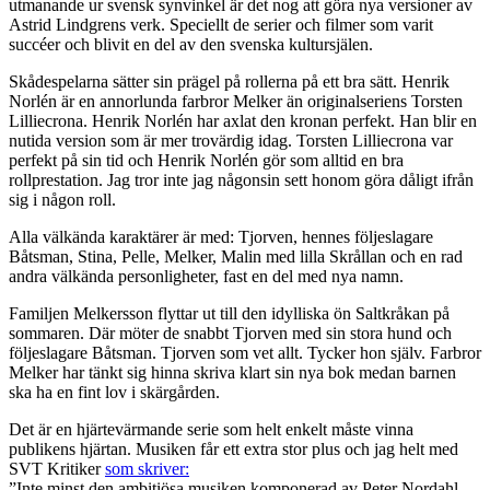
utmanande ur svensk synvinkel är det nog att göra nya versioner av
Astrid Lindgrens verk. Speciellt de serier och filmer som varit
succéer och blivit en del av den svenska kultursjälen.
Skådespelarna sätter sin prägel på rollerna på ett bra sätt. Henrik
Norlén är en annorlunda farbror Melker än originalseriens Torsten
Lilliecrona. Henrik Norlén har axlat den kronan perfekt. Han blir en
nutida version som är mer trovärdig idag. Torsten Lilliecrona var
perfekt på sin tid och Henrik Norlén gör som alltid en bra
rollprestation. Jag tror inte jag någonsin sett honom göra dåligt ifrån
sig i någon roll.
Alla välkända karaktärer är med: Tjorven, hennes följeslagare
Båtsman, Stina, Pelle, Melker, Malin med lilla Skrållan och en rad
andra välkända personligheter, fast en del med nya namn.
Familjen Melkersson flyttar ut till den idylliska ön Saltkråkan på
sommaren. Där möter de snabbt Tjorven med sin stora hund och
följeslagare Båtsman. Tjorven som vet allt. Tycker hon själv. Farbror
Melker har tänkt sig hinna skriva klart sin nya bok medan barnen
ska ha en fint lov i skärgården.
Det är en hjärtevärmande serie som helt enkelt måste vinna
publikens hjärtan. Musiken får ett extra stor plus och jag helt med
SVT Kritiker
som skriver:
”Inte minst den ambitiösa musiken komponerad av Peter Nordahl