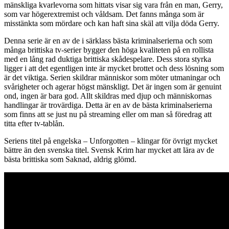
mänskliga kvarlevorna som hittats visar sig vara från en man, Gerry,
som var högerextremist och våldsam. Det fanns många som är
misstänkta som mördare och kan haft sina skäl att vilja döda Gerry.
Denna serie är en av de i särklass bästa kriminalserierna och som
många brittiska tv-serier bygger den höga kvaliteten på en rollista
med en lång rad duktiga brittiska skådespelare. Dess stora styrka
ligger i att det egentligen inte är mycket brottet och dess lösning som
är det viktiga. Serien skildrar människor som möter utmaningar och
svårigheter och agerar högst mänskligt. Det är ingen som är genuint
ond, ingen är bara god. Allt skildras med djup och människornas
handlingar är trovärdiga. Detta är en av de bästa kriminalserierna
som finns att se just nu på streaming eller om man så föredrag att
titta efter tv-tablån.
Seriens titel på engelska – Unforgotten – klingar för övrigt mycket
bättre än den svenska titel. Svensk Krim har mycket att lära av de
bästa brittiska som Saknad, aldrig glömd.