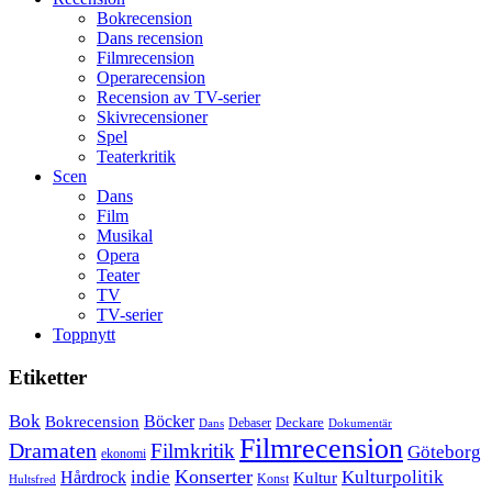
någonsin
Bokrecension
Dans recension
Filmrecension
Operarecension
Recension av TV-serier
Skivrecensioner
Spel
Teaterkritik
Scen
Dans
Film
Musikal
Opera
Teater
TV
TV-serier
Toppnytt
Etiketter
Bok
Bokrecension
Böcker
Deckare
Debaser
Dokumentär
Dans
Filmrecension
Dramaten
Filmkritik
Göteborg
ekonomi
Konserter
Hårdrock
indie
Kulturpolitik
Kultur
Konst
Hultsfred