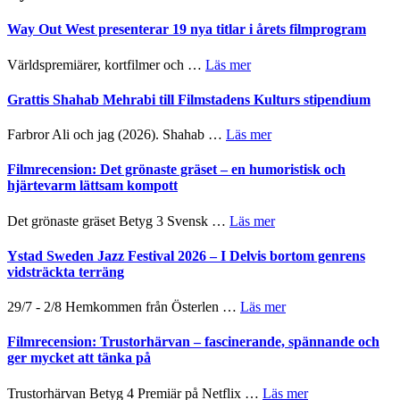
Way Out West presenterar 19 nya titlar i årets filmprogram
om
Världspremiärer, kortfilmer och …
Läs mer
Way
Out
Grattis Shahab Mehrabi till Filmstadens Kulturs stipendium
West
presenterar
om
Farbror Ali och jag (2026). Shahab …
Läs mer
19
Grattis
nya
Shahab
Filmrecension: Det grönaste gräset – en humoristisk och
titlar
Mehrabi
hjärtevarm lättsam kompott
i
till
årets
Filmstadens
om
Det grönaste gräset Betyg 3 Svensk …
Läs mer
filmprogram
Kulturs
Filmrecension:
stipendium
Det
Ystad Sweden Jazz Festival 2026 – I Delvis bortom genrens
grönaste
vidsträckta terräng
gräset
–
om
29/7 - 2/8 Hemkommen från Österlen …
Läs mer
en
Ystad
humoristisk
Sweden
Filmrecension: Trustorhärvan – fascinerande, spännande och
och
Jazz
ger mycket att tänka på
hjärtevarm
Festival
lättsam
2026
om
Trustorhärvan Betyg 4 Premiär på Netflix …
Läs mer
kompott