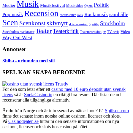
Musik
Politik
Musikfestival
Medier
Musikvideo
Opera
Recension
samhälle
Popmusik
Rockmusik
recensioner
rock
Scen
skivnytt
Scenkonst
Stockholm
skivrecension
Spotify
Teater
Teaterkritik
Video
Stockholms stadsteater
tv
Teaterrecension
TV-serie
Way Out West
Annonser
Shiba - urhunden med stil
SPEL KAN SKAPA BEROENDE
För den som letar efter ett
casino med 10 euro deposit utan svensk
licens
så är
SpelaCasino.io
en riktigt bra resurs. Där listar de och
recenserar alla tillgängliga alternativ.
Är du från Norge och är intresserad av nätcasinon? På
Spillsen.com
finns det senaste inom norska online casinon, licenser och slots.
På
Casinodealen.se
hittar ni den senaste informationen om nya
casinon, licenser och slots hos casino på nätet.