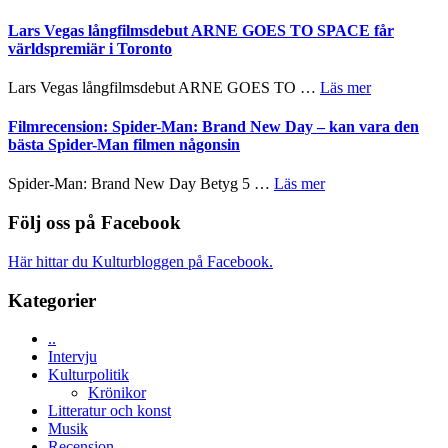
tv4
Recension
en
med
av
Lars Vegas långfilmsdebut ARNE GOES TO SPACE får
Jackie
Vem
tv-
världspremiär i Toronto
Chan
kan
serie:
i
styra
Svärtan
storform
om
Lars Vegas långfilmsdebut ARNE GOES TO …
Läs mer
Mauri?
–
Lars
välgjort
Vegas
Filmrecension: Spider-Man: Brand New Day – kan vara den
om
långfilmsde
bästa Spider-Man filmen någonsin
människans
ARNE
mörker
GOES
om
Spider-Man: Brand New Day Betyg 5 …
Läs mer
med
TO
Filmrecension:
imponerande
SPACE
Spider-
Följ oss på Facebook
unga
får
Man:
skådespelare
världspremi
Brand
Här hittar du Kulturbloggen på Facebook.
i
New
Toronto
Day
Kategorier
–
kan
..
vara
Intervju
den
Kulturpolitik
bästa
Krönikor
Spider-
Litteratur och konst
Man
Musik
filmen
Recension