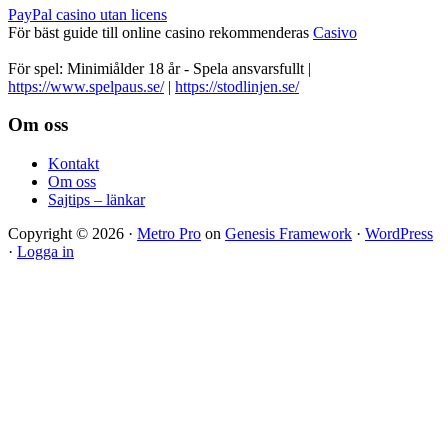
PayPal casino utan licens
För bäst guide till online casino rekommenderas
Casivo
För spel: Minimiålder 18 år - Spela ansvarsfullt |
https://www.spelpaus.se/
|
https://stodlinjen.se/
Footer
Om oss
Kontakt
Om oss
Sajtips – länkar
Copyright © 2026 ·
Metro Pro
on
Genesis Framework
·
WordPress
·
Logga in