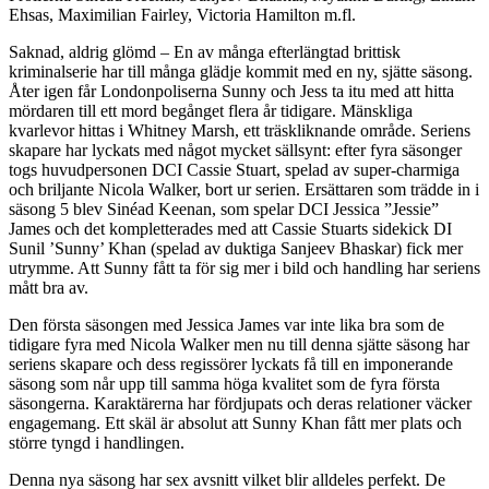
Ehsas, Maximilian Fairley, Victoria Hamilton m.fl.
Saknad, aldrig glömd – En av många efterlängtad brittisk
kriminalserie har till många glädje kommit med en ny, sjätte säsong.
Åter igen får Londonpoliserna Sunny och Jess ta itu med att hitta
mördaren till ett mord begånget flera år tidigare. Mänskliga
kvarlevor hittas i Whitney Marsh, ett träskliknande område. Seriens
skapare har lyckats med något mycket sällsynt: efter fyra säsonger
togs huvudpersonen DCI Cassie Stuart, spelad av super-charmiga
och briljante Nicola Walker, bort ur serien. Ersättaren som trädde in i
säsong 5 blev Sinéad Keenan, som spelar DCI Jessica ”Jessie”
James och det kompletterades med att Cassie Stuarts sidekick DI
Sunil ’Sunny’ Khan (spelad av duktiga Sanjeev Bhaskar) fick mer
utrymme. Att Sunny fått ta för sig mer i bild och handling har seriens
mått bra av.
Den första säsongen med Jessica James var inte lika bra som de
tidigare fyra med Nicola Walker men nu till denna sjätte säsong har
seriens skapare och dess regissörer lyckats få till en imponerande
säsong som når upp till samma höga kvalitet som de fyra första
säsongerna. Karaktärerna har fördjupats och deras relationer väcker
engagemang. Ett skäl är absolut att Sunny Khan fått mer plats och
större tyngd i handlingen.
Denna nya säsong har sex avsnitt vilket blir alldeles perfekt. De