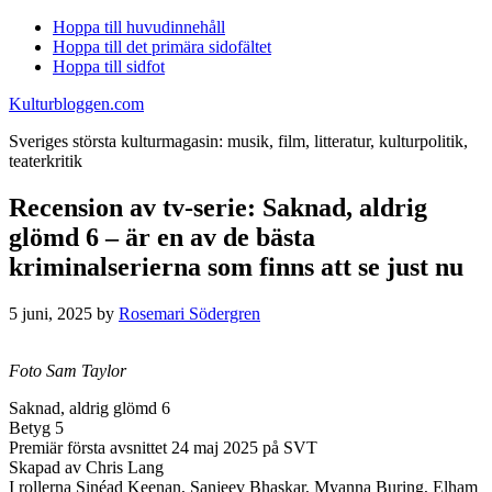
Hoppa till huvudinnehåll
Hoppa till det primära sidofältet
Hoppa till sidfot
Kulturbloggen.com
Sveriges största kulturmagasin: musik, film, litteratur, kulturpolitik,
teaterkritik
Recension av tv-serie: Saknad, aldrig
glömd 6 – är en av de bästa
kriminalserierna som finns att se just nu
5 juni, 2025
by
Rosemari Södergren
Foto Sam Taylor
Saknad, aldrig glömd 6
Betyg 5
Premiär första avsnittet 24 maj 2025 på SVT
Skapad av Chris Lang
I rollerna Sinéad Keenan, Sanjeev Bhaskar, Myanna Buring, Elham