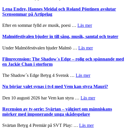
–
Filmrecension:
I
Trustorhärvan
Lena Endre, Hannes Meidal och Roland Pöntinen avslutar
Delvis
–
Scensommar på Artipelag
bortom
fascinerande,
genrens
spännande
om
Efter en sommar fylld av musik, poesi …
Läs mer
vidsträckta
och
Lena
terräng
ger
Endre,
Malmöfestivalen bjuder in till sång, musik, samtal och teater
mycket
Hannes
att
Meidal
om
Under Malmöfestivalen bjuder Malmö …
Läs mer
tänka
och
Malmöfestivalen
på
Roland
bjuder
Filmrecension: The Shadow´s Edge – rolig och spännande med
Pöntinen
in
en Jackie Chan i storform
avslutar
till
Scensommar
sång,
om
The Shadow´s Edge Betyg 4 Svensk …
Läs mer
på
musik,
Filmrecension:
Artipelag
samtal
The
Nu börjar valet synas i tv4 med Vem kan styra Mauri?
och
Shadow
teater
´s
om
Den 10 augusti 2026 har Vem kan styra …
Läs mer
Edge
Nu
–
börjar
Recension av tv-serie: Svärtan – välgjort om människans
rolig
valet
mörker med imponerande unga skådespelare
och
synas
spännande
i
om
Svärtan Betyg 4 Premiär på SVT Play: …
Läs mer
med