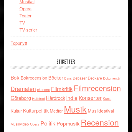
Musikal
Opera
Teater
TV
TV-serier
Toppnytt
ETIKETTER
Bok
Böcker
Bokrecension
Deckare
Debaser
Dokumentär
Dans
Filmrecension
Dramaten
Filmkritik
ekonomi
indie
Konserter
Göteborg
Hårdrock
Konst
Hultsfred
Musik
Kulturpolitik
Musikfestival
Kultur
Medier
Recension
Politik
Popmusik
Musikvideo
Opera