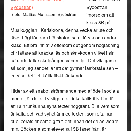
Sydöstran
(foto: Mattias Mattisson, Sydöstran)
imorse om att
klass 5B på
Musikugglan i Karlskrona, denna vecka är ute och
läser högt för barn i förskolan samt första och andra
klass. Ett bra initiativ eftersom det genom högläsning
blir lättare att knäcka läs och skrivkoden vilket i sin
tur underlättar skolgången väsentligt. Det viktigaste
så som jag ser det, är att det gynnar läsförståelsen –
en vital del i ett källkritiskt tänkande.
I tider av ett snabbt strömmande mediaflöde i sociala
medier, är det allt viktigare att idka källkritik. Det för
att i sin tur kunna syna texter noggrant. Bl a vem som
är källa och vad syftet är med texten, som ofta har
publicerats enbart digitalt, det innan det delas vidare
mm. Böckerna som eleverna i 5B läser från, är