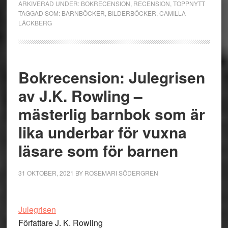
ARKIVERAD UNDER:
BOKRECENSION
,
RECENSION
,
TOPPNYTT
TAGGAD SOM:
BARNBÖCKER
,
BILDERBÖCKER
,
CAMILLA
LÄCKBERG
Bokrecension: Julegrisen
av J.K. Rowling –
mästerlig barnbok som är
lika underbar för vuxna
läsare som för barnen
31 OKTOBER, 2021
BY
ROSEMARI SÖDERGREN
Julegrisen
Författare J. K. Rowling