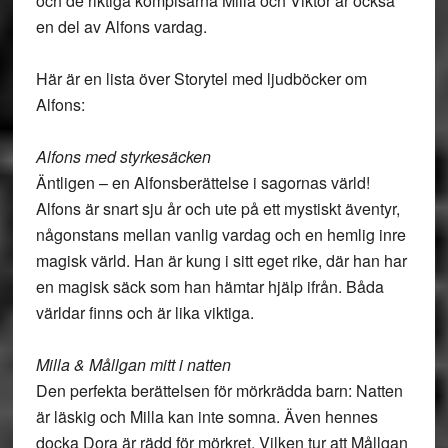
och de riktiga kompisarna Milla och Viktor är också
en del av Alfons vardag.
Här är en lista över Storytel med ljudböcker om
Alfons:
Alfons med styrkesäcken
Äntligen – en Alfonsberättelse i sagornas värld!
Alfons är snart sju år och ute på ett mystiskt äventyr,
någonstans mellan vanlig vardag och en hemlig inre
magisk värld. Han är kung i sitt eget rike, där han har
en magisk säck som han hämtar hjälp ifrån. Båda
världar finns och är lika viktiga.
Milla & Mållgan mitt i natten
Den perfekta berättelsen för mörkrädda barn: Natten
är läskig och Milla kan inte somna. Även hennes
docka Dora är rädd för mörkret. Vilken tur att Mållgan