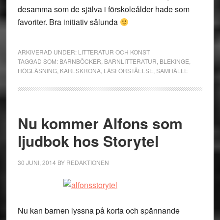
desamma som de själva i förskoleålder hade som
favoriter. Bra initiativ sålunda
ARKIVERAD UNDER:
LITTERATUR OCH KONST
TAGGAD SOM:
BARNBÖCKER
,
BARNLITTERATUR
,
BLEKINGE
,
HÖGLÄSNING
,
KARLSKRONA
,
LÄSFÖRSTÅELSE
,
SAMHÄLLE
Nu kommer Alfons som
ljudbok hos Storytel
30 JUNI, 2014
BY
REDAKTIONEN
Nu kan barnen lyssna på korta och spännande