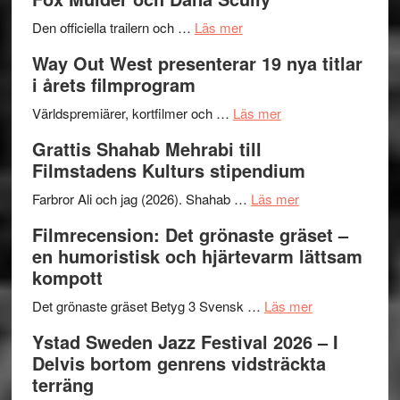
en
Festiva
om
helt
2026
Den officiella trailern och …
Läs mer
Se
lysande
–
Way Out West presenterar 19 nya titlar
trailern
kväll
II
i årets filmprogram
för
Internat
The
om
storhet
Världspremiärer, kortfilmer och …
Läs mer
X-
Way
och
Grattis Shahab Mehrabi till
Files:
Out
samarb
Filmstadens Kulturs stipendium
I
West
Want
presenterar
om
Farbror Ali och jag (2026). Shahab …
Läs mer
to
19
Grattis
Filmrecension: Det grönaste gräset –
Believe
nya
Shahab
en humoristisk och hjärtevarm lättsam
–
titlar
Mehrabi
kompott
Vrach
i
till
Frankenshtey
årets
Filmstadens
om
Det grönaste gräset Betyg 3 Svensk …
Läs mer
–
filmprogram
Kulturs
Filmrecension:
Ystad Sweden Jazz Festival 2026 – I
med
stipendium
Det
Delvis bortom genrens vidsträckta
Fox
grönaste
terräng
Mulder
gräset