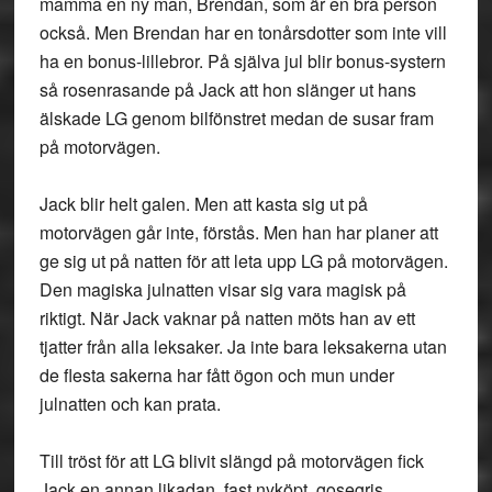
mamma en ny man, Brendan, som är en bra person
också. Men Brendan har en tonårsdotter som inte vill
ha en bonus-lillebror. På själva jul blir bonus-systern
så rosenrasande på Jack att hon slänger ut hans
älskade LG genom bilfönstret medan de susar fram
på motorvägen.
Jack blir helt galen. Men att kasta sig ut på
motorvägen går inte, förstås. Men han har planer att
ge sig ut på natten för att leta upp LG på motorvägen.
Den magiska julnatten visar sig vara magisk på
riktigt. När Jack vaknar på natten möts han av ett
tjatter från alla leksaker. Ja inte bara leksakerna utan
de flesta sakerna har fått ögon och mun under
julnatten och kan prata.
Till tröst för att LG blivit slängd på motorvägen fick
Jack en annan likadan, fast nyköpt, gosegris.