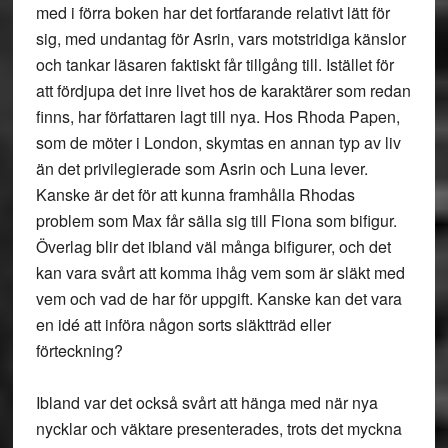
med i förra boken har det fortfarande relativt lätt för
sig, med undantag för Asrin, vars motstridiga känslor
och tankar läsaren faktiskt får tillgång till. Istället för
att fördjupa det inre livet hos de karaktärer som redan
finns, har författaren lagt till nya. Hos Rhoda Papen,
som de möter i London, skymtas en annan typ av liv
än det privilegierade som Asrin och Luna lever.
Kanske är det för att kunna framhålla Rhodas
problem som Max får sälla sig till Fiona som bifigur.
Överlag blir det ibland väl många bifigurer, och det
kan vara svårt att komma ihåg vem som är släkt med
vem och vad de har för uppgift. Kanske kan det vara
en idé att införa någon sorts släktträd eller
förteckning?
Ibland var det också svårt att hänga med när nya
nycklar och väktare presenterades, trots det myckna