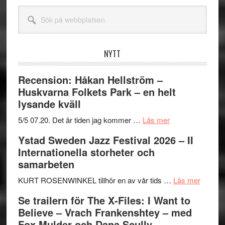
Sök
på
webbplatsen
NYTT
Recension: Håkan Hellström –
Huskvarna Folkets Park – en helt
lysande kväll
om
5/5 07.20. Det är tiden jag kommer …
Läs mer
Recension:
Ystad Sweden Jazz Festival 2026 – II
Håkan
Internationella storheter och
Hellström
samarbeten
–
Huskvarna
om
KURT ROSENWINKEL tillhör en av vår tids …
Läs mer
Folkets
Ystad
Se trailern för The X-Files: I Want to
Park
Swede
Believe – Vrach Frankenshtey – med
–
Jazz
Fox Mulder och Dana Scully