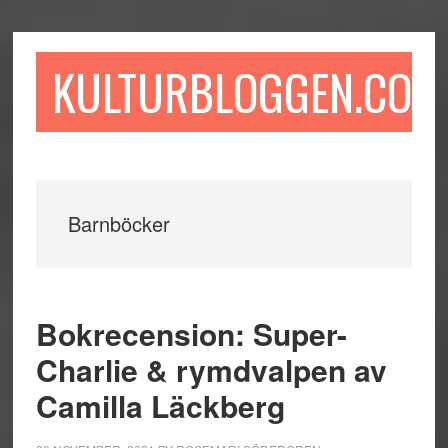
Hoppa
Hoppa
Hoppa
till
till
till
huvudinnehåll
det
sidfot
KULTURBLOGGEN.COM
primära
sidofältet
Barnböcker
Bokrecension: Super-
Charlie & rymdvalpen av
Camilla Läckberg