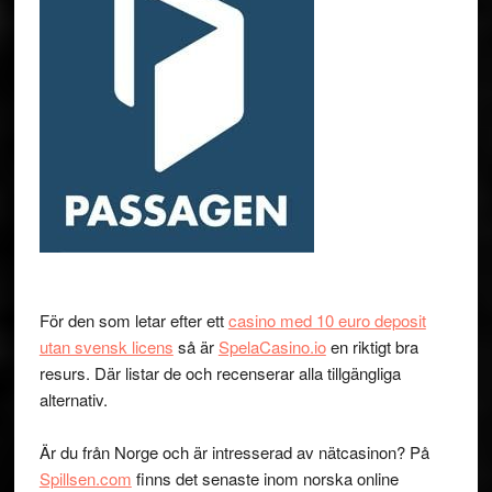
För den som letar efter ett
casino med 10 euro deposit
utan svensk licens
så är
SpelaCasino.io
en riktigt bra
resurs. Där listar de och recenserar alla tillgängliga
alternativ.
Är du från Norge och är intresserad av nätcasinon? På
Spillsen.com
finns det senaste inom norska online