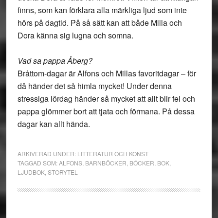
finns, som kan förklara alla märkliga ljud som inte
hörs på dagtid. På så sätt kan att både Milla och
Dora känna sig lugna och somna.
Vad sa pappa Åberg?
Bråttom-dagar är Alfons och Millas favoritdagar – för
då händer det så himla mycket! Under denna
stressiga lördag händer så mycket att allt blir fel och
pappa glömmer bort att tjata och förmana. På dessa
dagar kan allt hända.
ARKIVERAD UNDER:
LITTERATUR OCH KONST
TAGGAD SOM:
ALFONS
,
BARNBÖCKER
,
BÖCKER
,
BOK
,
LJUDBOK
,
STORYTEL