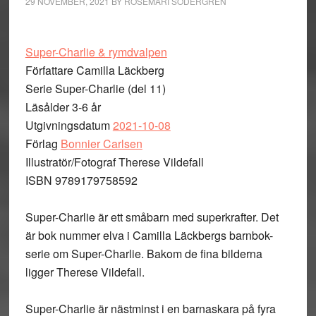
29 NOVEMBER, 2021
BY
ROSEMARI SÖDERGREN
Super-Charlie & rymdvalpen
Författare Camilla Läckberg
Serie Super-Charlie (del 11)
Läsålder 3-6 år
Utgivningsdatum
2021-10-08
Förlag
Bonnier Carlsen
Illustratör/Fotograf Therese Vildefall
ISBN 9789179758592
Super-Charlie är ett småbarn med superkrafter. Det
är bok nummer elva i Camilla Läckbergs barnbok-
serie om Super-Charlie. Bakom de fina bilderna
ligger Therese Vildefall.
Super-Charlie är nästminst i en barnaskara på fyra