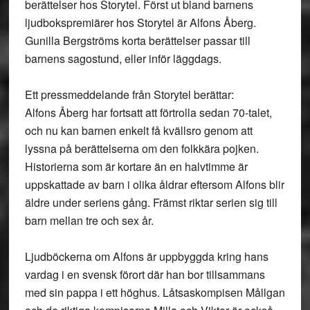
berättelser hos Storytel. Först ut bland barnens
ljudbokspremiärer hos Storytel är Alfons Åberg.
Gunilla Bergströms korta berättelser passar till
barnens sagostund, eller inför läggdags.
Ett pressmeddelande från Storytel berättar:
Alfons Åberg har fortsatt att förtrolla sedan 70-talet,
och nu kan barnen enkelt få kvällsro genom att
lyssna på berättelserna om den folkkära pojken.
Historierna som är kortare än en halvtimme är
uppskattade av barn i olika åldrar eftersom Alfons blir
äldre under seriens gång. Främst riktar serien sig till
barn mellan tre och sex år.
Ljudböckerna om Alfons är uppbyggda kring hans
vardag i en svensk förort där han bor tillsammans
med sin pappa i ett höghus. Låtsaskompisen Mållgan