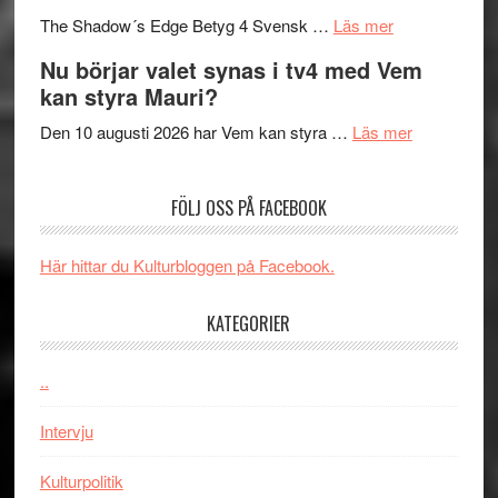
om
sång,
Scensommar
The Shadow´s Edge Betyg 4 Svensk …
Läs mer
Filmrecension
musik,
på
Nu börjar valet synas i tv4 med Vem
The
samtal
Artipelag
kan styra Mauri?
Shadow
och
´s
teater
om
Den 10 augusti 2026 har Vem kan styra …
Läs mer
Edge
Nu
–
börjar
FÖLJ OSS PÅ FACEBOOK
rolig
valet
och
synas
spännande
i
Här hittar du Kulturbloggen på Facebook.
med
tv4
en
med
KATEGORIER
Jackie
Vem
Chan
kan
..
i
styra
storform
Mauri?
Intervju
Kulturpolitik