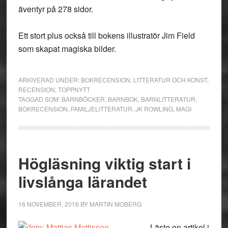
äventyr på 278 sidor.
Ett stort plus också till bokens illustratör Jim Field
som skapat magiska bilder.
ARKIVERAD UNDER:
BOKRECENSION
,
LITTERATUR OCH KONST
,
RECENSION
,
TOPPNYTT
TAGGAD SOM:
BARNBÖCKER
,
BARNBOK
,
BARNLITTERATUR
,
BOKRECENSION
,
FAMILJELITTERATUR
,
JK ROWLING
,
MAGI
Högläsning viktig start i
livslånga lärandet
16 NOVEMBER, 2016
BY
MARTIN MOBERG
Läste en artikel i