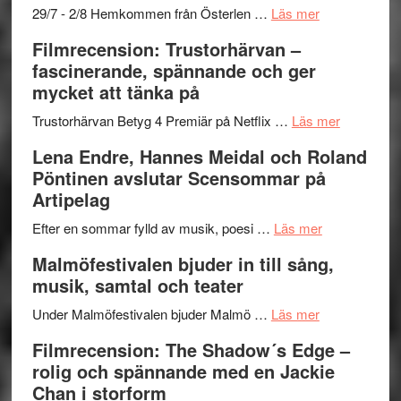
och
–
om
29/7 - 2/8 Hemkommen från Österlen …
Läs mer
Dana
en
Ystad
Filmrecension: Trustorhärvan –
Scully
humoristisk
Sweden
fascinerande, spännande och ger
och
Jazz
mycket att tänka på
hjärtevarm
Festival
lättsam
2026
om
Trustorhärvan Betyg 4 Premiär på Netflix …
Läs mer
kompott
–
Filmrecens
Lena Endre, Hannes Meidal och Roland
I
Trustorhä
Pöntinen avslutar Scensommar på
Delvis
–
Artipelag
bortom
fascineran
genrens
om
spännand
Efter en sommar fylld av musik, poesi …
Läs mer
vidsträckta
Lena
och
Malmöfestivalen bjuder in till sång,
terräng
Endre,
ger
musik, samtal och teater
Hannes
mycket
om
Meidal
att
Under Malmöfestivalen bjuder Malmö …
Läs mer
Malmöfestiva
och
tänka
Filmrecension: The Shadow´s Edge –
bjuder
Roland
på
rolig och spännande med en Jackie
in
Pöntinen
Chan i storform
till
avslutar