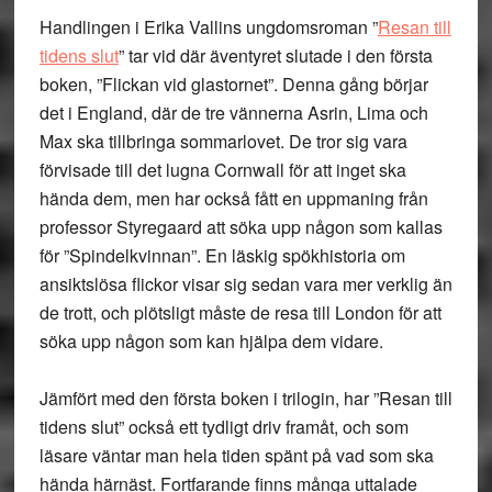
Handlingen i Erika Vallins ungdomsroman ”
Resan till
tidens slut
” tar vid där äventyret slutade i den första
boken, ”Flickan vid glastornet”. Denna gång börjar
det i England, där de tre vännerna Asrin, Lima och
Max ska tillbringa sommarlovet. De tror sig vara
förvisade till det lugna Cornwall för att inget ska
hända dem, men har också fått en uppmaning från
professor Styregaard att söka upp någon som kallas
för ”Spindelkvinnan”. En läskig spökhistoria om
ansiktslösa flickor visar sig sedan vara mer verklig än
de trott, och plötsligt måste de resa till London för att
söka upp någon som kan hjälpa dem vidare.
Jämfört med den första boken i trilogin, har ”Resan till
tidens slut” också ett tydligt driv framåt, och som
läsare väntar man hela tiden spänt på vad som ska
hända härnäst. Fortfarande finns många uttalade