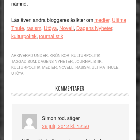
nämnd.
Läs även andra bloggares åsikter om
medier
,
Ultima
Thule
,
rasism
,
Utöya
,
Novell
,
Dagens Nyheter
,
kulturpolitik
,
journalistik
ARKIVERAD UNDER:
KRÖNIKOR
,
KULTURPOLITIK
TAGGAD SOM:
DAGENS NYHETER
,
JOURNALISTIK
,
KULTURPOLITIK
,
MEDIER
,
NOVELL
,
RASISM
,
ULTIMA THULE
,
UTÖYA
Läsarkommentarer
KOMMENTARER
Simon röd.
säger
26 juli, 2012 kl. 12:50