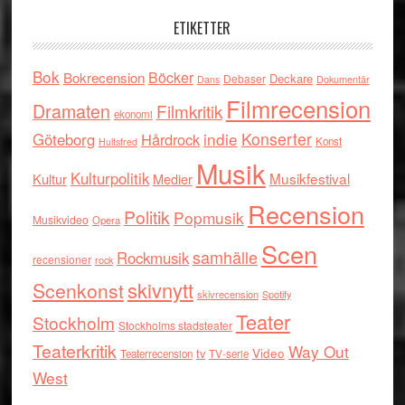
ETIKETTER
Bok
Böcker
Bokrecension
Deckare
Debaser
Dokumentär
Dans
Filmrecension
Dramaten
Filmkritik
ekonomi
indie
Konserter
Göteborg
Hårdrock
Konst
Hultsfred
Musik
Kulturpolitik
Musikfestival
Kultur
Medier
Recension
Politik
Popmusik
Musikvideo
Opera
Scen
samhälle
Rockmusik
recensioner
rock
skivnytt
Scenkonst
skivrecension
Spotify
Teater
Stockholm
Stockholms stadsteater
Teaterkritik
Way Out
tv
Video
Teaterrecension
TV-serie
West