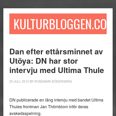
Hoppa
Hoppa
Hoppa
till
till
till
huvudinnehåll
det
sidfot
KULTURBLOGGEN.COM
primära
sidofältet
Dan efter ettårsminnet av
Utöya: DN har stor
intervju med Ultima Thule
25 JULI, 2012
BY
ROSEMARI SÖDERGREN
DN publicerade en lång intervju med bandet Ultima
Thules frontman Jan Thörnblom inför deras
avskedsspelning.