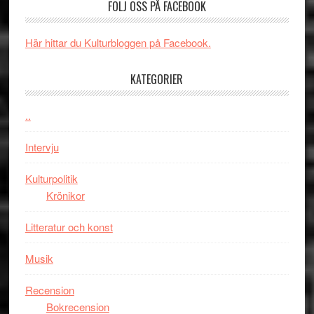
och
FÖLJ OSS PÅ FACEBOOK
synas
spännande
i
med
Här hittar du Kulturbloggen på Facebook.
tv4
en
med
Jackie
KATEGORIER
Vem
Chan
kan
i
styra
..
storform
Mauri?
Intervju
Kulturpolitik
Krönikor
Litteratur och konst
Musik
Recension
Bokrecension