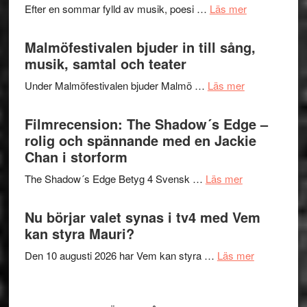
vidsträckta
om
Efter en sommar fylld av musik, poesi …
Läs mer
och
terräng
Lena
ger
Endre,
Malmöfestivalen bjuder in till sång,
mycket
Hannes
musik, samtal och teater
att
Meidal
tänka
om
Under Malmöfestivalen bjuder Malmö …
Läs mer
och
på
Malmöfestiva
Roland
bjuder
Filmrecension: The Shadow´s Edge –
Pöntinen
in
rolig och spännande med en Jackie
avslutar
till
Chan i storform
Scensommar
sång,
på
om
The Shadow´s Edge Betyg 4 Svensk …
Läs mer
musik,
Artipelag
Filmrecension
samtal
The
Nu börjar valet synas i tv4 med Vem
och
Shadow
kan styra Mauri?
teater
´s
om
Den 10 augusti 2026 har Vem kan styra …
Läs mer
Edge
Nu
–
börjar
rolig
valet