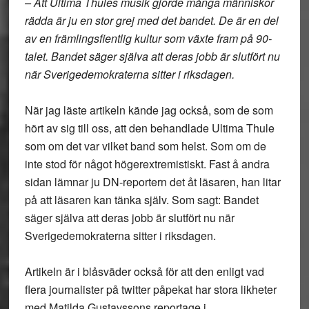
– Att Ultima Thules musik gjorde många människor
rädda är ju en stor grej med det bandet. De är en del
av en främlingsfientlig kultur som växte fram på 90-
talet. Bandet säger själva att deras jobb är slutfört nu
när Sverigedemokraterna sitter i riksdagen.
När jag läste artikeln kände jag också, som de som
hört av sig till oss, att den behandlade Ultima Thule
som om det var vilket band som helst. Som om de
inte stod för något högerextremistiskt. Fast å andra
sidan lämnar ju DN-reportern det åt läsaren, han litar
på att läsaren kan tänka själv. Som sagt: Bandet
säger själva att deras jobb är slutfört nu när
Sverigedemokraterna sitter i riksdagen.
Artikeln är i blåsväder också för att den enligt vad
flera journalister på twitter påpekat har stora likheter
med Matilda Gustavssons reportage i