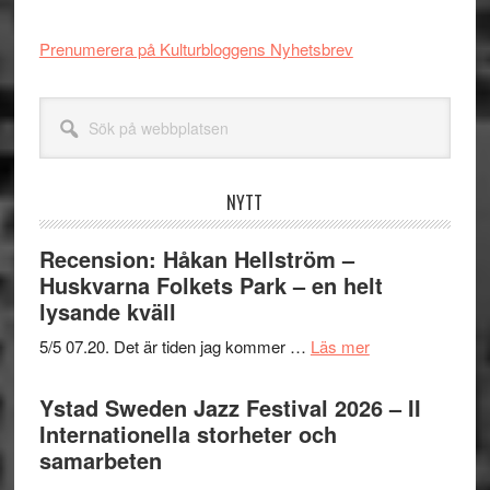
Prenumerera på Kulturbloggens Nyhetsbrev
Sök
på
webbplatsen
NYTT
Recension: Håkan Hellström –
Huskvarna Folkets Park – en helt
lysande kväll
om
5/5 07.20. Det är tiden jag kommer …
Läs mer
Recension:
Håkan
Ystad Sweden Jazz Festival 2026 – II
Hellström
Internationella storheter och
–
samarbeten
Huskvarna