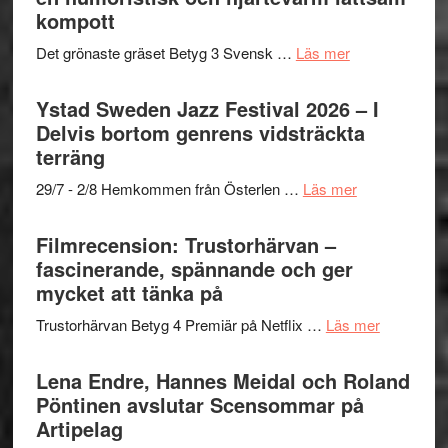
Frankenshtey
till
kompott
årets
–
Filmstadens
filmprogram
med
om
Det grönaste gräset Betyg 3 Svensk …
Läs mer
Kulturs
Fox
Filmrecension:
stipendium
Mulder
Det
Ystad Sweden Jazz Festival 2026 – I
och
grönaste
Delvis bortom genrens vidsträckta
Dana
gräset
terräng
Scully
–
om
29/7 - 2/8 Hemkommen från Österlen …
Läs mer
en
Ystad
humoristisk
Sweden
Filmrecension: Trustorhärvan –
och
Jazz
fascinerande, spännande och ger
hjärtevarm
Festival
mycket att tänka på
lättsam
2026
kompott
om
Trustorhärvan Betyg 4 Premiär på Netflix …
Läs mer
–
Filmrecens
I
Trustorhä
Lena Endre, Hannes Meidal och Roland
Delvis
–
Pöntinen avslutar Scensommar på
bortom
fascineran
Artipelag
genrens
spännand