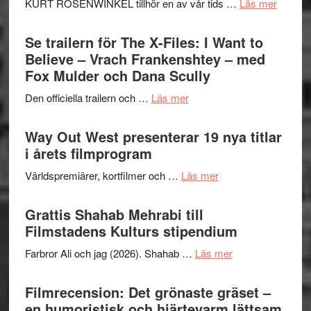
om
KURT ROSENWINKEL tillhör en av vår tids …
Läs mer
Folkets
Ystad
Park
Swede
Se trailern för The X-Files: I Want to
–
Jazz
Believe – Vrach Frankenshtey – med
en
Festiva
Fox Mulder och Dana Scully
helt
2026
lysande
om
Den officiella trailern och …
Läs mer
–
kväll
Se
II
trailern
Way Out West presenterar 19 nya titlar
Internat
för
i årets filmprogram
storhet
The
och
om
Världspremiärer, kortfilmer och …
Läs mer
X-
samarb
Way
Files:
Out
Grattis Shahab Mehrabi till
I
West
Filmstadens Kulturs stipendium
Want
presenterar
to
om
Farbror Ali och jag (2026). Shahab …
Läs mer
19
Believe
Grattis
nya
–
Shahab
Filmrecension: Det grönaste gräset –
titlar
Vrach
Mehrabi
en humoristisk och hjärtevarm lättsam
i