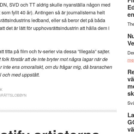
 DN, SVD och TT aldrig skulle nyanställa någon med
Ed
 som fyllt 40 år). Antingen så är journalisterna helt
en
rättsindustrins ledband, eller så beror det på båda
Th
 det är lätt för upphovsrättsindustrin att hålla dem i
Nu
Ve
t titta på film och tv-serier via dessa ”illegala” sajter.
Den
t folk förstår att de inte bryter mot några lagar när de
me
 är inte ens omoraliskt, om du frågar mig, då branschen
Re
l och med uppstått.
vä
m
IK
sk
SRÄTTSLOBBYN
Svä
La
G
vä