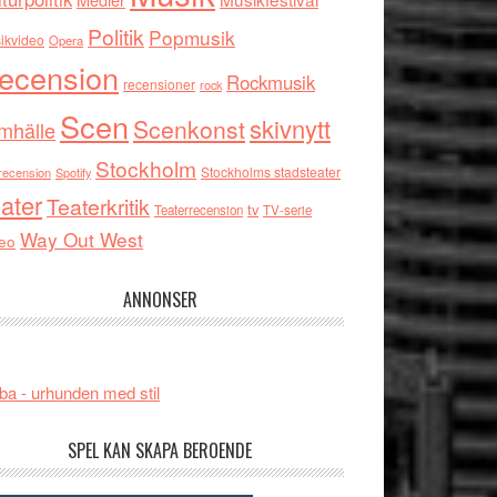
Politik
Popmusik
ikvideo
Opera
ecension
Rockmusik
recensioner
rock
Scen
skivnytt
Scenkonst
mhälle
Stockholm
Stockholms stadsteater
recension
Spotify
ater
Teaterkritik
tv
Teaterrecension
TV-serie
Way Out West
eo
ANNONSER
ba - urhunden med stil
SPEL KAN SKAPA BEROENDE