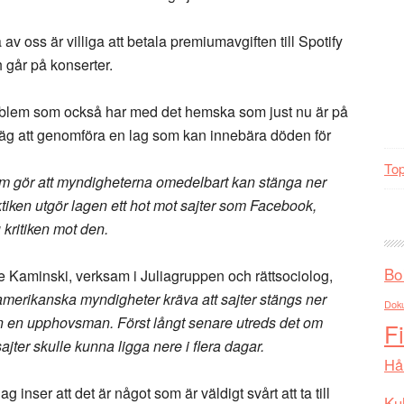
a av oss är villiga att betala premiumavgiften till Spotify
 går på konserter.
problem som också har med det hemska som just nu är på
äg att genomföra en lag som kan innebära döden för
Top
om gör att myndigheterna omedelbart kan stänga ner
ktiken utgör lagen ett hot mot sajter som Facebook,
 kritiken mot den.
Bo
Kaminski, verksam i Juliagruppen och rättsociolog,
merikanska myndigheter kräva att sajter stängs ner
Dok
n en upphovsman. Först långt senare utreds det om
F
ajter skulle kunna ligga nere i flera dagar.
Hå
g inser att det är något som är väldigt svårt att ta till
Kul