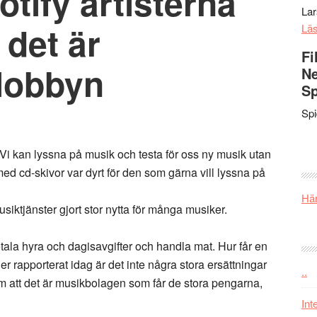
otify artisterna
La
 det är
Lä
Fi
lobbyn
Ne
Sp
Sp
 Vi kan lyssna på musik och testa för oss ny musik utan
med cd-skivor var dyrt för den som gärna vill lyssna på
Här
usiktjänster gjort stor nytta för många musiker.
ala hyra och dagisavgifter och handla mat. Hur får en
 rapporterat idag är det inte några stora ersättningar
..
ram att det är musikbolagen som får de stora pengarna,
Int