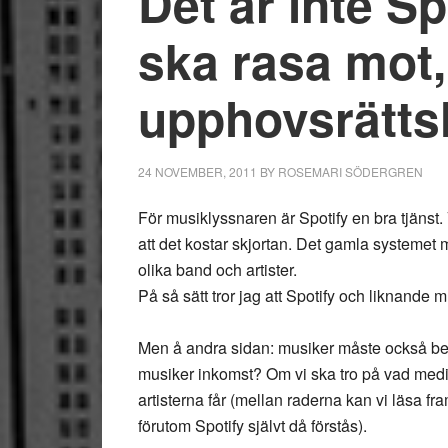
Det är inte Sp
ska rasa mot,
upphovsrätts
24 NOVEMBER, 2011
BY
ROSEMARI SÖDERGREN
För musiklyssnaren är Spotify en bra tjänst.
att det kostar skjortan. Det gamla systemet 
olika band och artister.
På så sätt tror jag att Spotify och liknande m
Men å andra sidan: musiker måste också bet
musiker inkomst? Om vi ska tro på vad medier
artisterna får (mellan raderna kan vi läsa f
förutom Spotify självt då förstås).