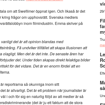
vi
tala om att Swefilmer öppnat igen. Och likaså är det
29
 kring frågor om upphovsrätt. Svenska mediers
Fi
vsrättslobbyn inom filmindustrin. Emma skriver på
fa
my
Tru
 vanligt det är att opinion blandas med
me
intrång. Få undviker tillfället att skapa illusionen att
Le
ra olagligt. Men det är det inte. De senaste åren har
Ro
m förbjuder det. Under tiden skapas direkt felaktiga bilder
Sc
tiskt för det vidare. Det är en enorm fördel att en
lterna.
Eft
Ma
 är reportrarna så okunniga inom sitt
så
t är allvarligt. Det är ett problem när journalister är
Un
äl i och för sig en naturlig följd av att medier är så
diskriminerande (det är ju ett faktum att de stora
Fi