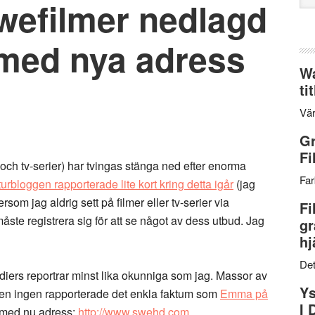
wefilmer nedlagd
web
med nya adress
Wa
ti
Vär
Gr
Fi
och tv-serier) har tvingas stänga ned efter enorma
Far
turbloggen rapporterade lite kort kring detta igår
(jag
ersom jag aldrig sett på filmer eller tv-serier via
Fi
måste registrera sig för att se något av dess utbud. Jag
gr
hj
Det
diers reportrar minst lika okunniga som jag. Massor av
Ys
Men ingen rapporterade det enkla faktum som
Emma på
I 
, med nu adress:
http://www.swehd.com