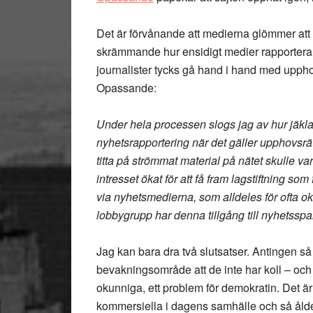
Det är förvånande att medierna glömmer att 
skrämmande hur ensidigt medier rapporterar
journalister tycks gå hand i hand med uppho
Opassande:
Under hela processen slogs jag av hur jäkla
nyhetsrapportering när det gäller upphovsrätts
titta på strömmat material på nätet skulle va
intresset ökat för att få fram lagstiftning so
via nyhetsmedierna, som alldeles för ofta okri
lobbygrupp har denna tillgång till nyhetsspa
Jag kan bara dra två slutsatser. Antingen så
bevakningsområde att de inte har koll – och de
okunniga, ett problem för demokratin. Det är v
kommersiella i dagens samhälle och så ålders