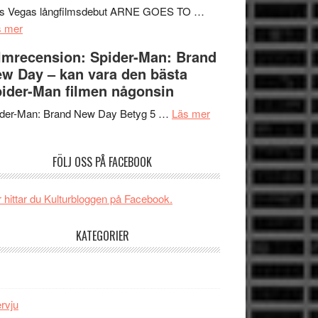
Mauri?
Svärtan
rs Vegas långfilmsdebut ARNE GOES TO …
om
–
s mer
Lars
välgjort
lmrecension: Spider-Man: Brand
Vegas
om
w Day – kan vara den bästa
långfilmsdebut
människans
ider-Man filmen någonsin
ARNE
mörker
GOES
om
med
ider-Man: Brand New Day Betyg 5 …
Läs mer
TO
Filmrecension:
imponerande
SPACE
Spider-
unga
FÖLJ OSS PÅ FACEBOOK
får
Man:
skådespelare
världspremiär
Brand
i
New
 hittar du Kulturbloggen på Facebook.
Toronto
Day
–
KATEGORIER
kan
vara
den
bästa
ervju
Spider-