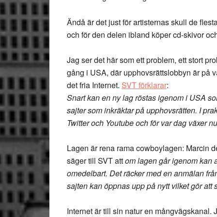
Ändå är det just för artisternas skull de flest
och för den delen ibland köper cd-skivor och
Jag ser det här som ett problem, ett stort 
gång i USA, där upphovsrättslobbyn är på v
det fria Internet.
SVT förklarar
:
Snart kan en ny lag röstas igenom i USA s
sajter som inkräktar på upphovsrätten. I pra
Twitter och Youtube och för var dag växer nu
Lagen är rena rama cowboylagen: Marcin de 
säger till SVT att
om lagen går igenom kan a
omedelbart. Det räcker med en anmälan frå
sajten kan öppnas upp på nytt vilket gör att s
Internet är till sin natur en mångvägskanal. Ja