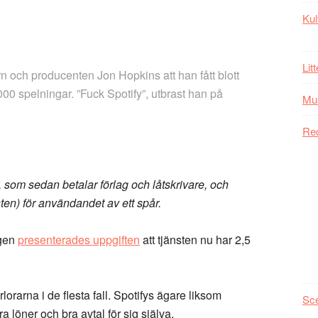
Kul
Lit
n och producenten Jon Hopkins att han fått blott
.000 spelningar. ”Fuck Spotify”, utbrast han på
Mu
Re
som sedan betalar förlag och låtskrivare, och
ten) för användandet av ett spår.
igen
presenterades uppgiften
att tjänsten nu har 2,5
örlorarna i de flesta fall. Spotifys ägare liksom
Sc
ra löner och bra avtal för sig själva.