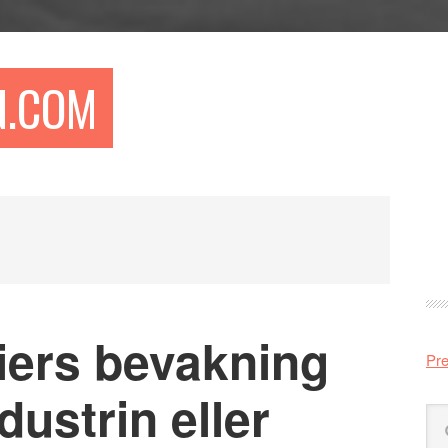
N.COM
Pr
si
ers bevakning
Pre
dustrin eller
Sö
på