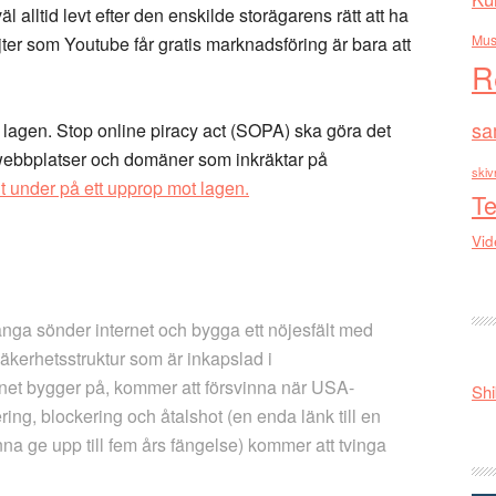
alltid levt efter den enskilde storägarens rätt att ha
Mus
sajter som Youtube får gratis marknadsföring är bara att
R
sa
agen. Stop online piracy act (SOPA) ska göra det
 webbplatser och domäner som inkräktar på
skiv
it under på ett upprop mot lagen.
Te
Vid
ränga sönder internet och bygga ett nöjesfält med
äkerhetsstruktur som är inkapslad i
et bygger på, kommer att försvinna när USA-
Shi
ring, blockering och åtalshot (en enda länk till en
na ge upp till fem års fängelse) kommer att tvinga