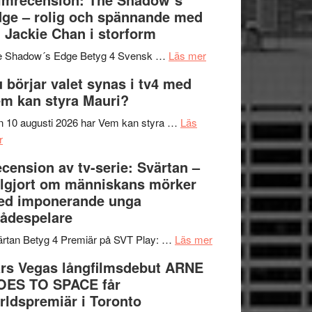
på
bjuder
Roland
ge – rolig och spännande med
in
Pöntinen
 Jackie Chan i storform
till
avslutar
om
sång,
Scensommar
e Shadow´s Edge Betyg 4 Svensk …
Läs mer
Filmrecension:
musik,
på
 börjar valet synas i tv4 med
The
samtal
Artipelag
m kan styra Mauri?
Shadow
och
´s
teater
 10 augusti 2026 har Vem kan styra …
Läs
om
Edge
r
Nu
–
cension av tv-serie: Svärtan –
börjar
rolig
lgjort om människans mörker
valet
och
ed imponerande unga
synas
spännande
ådespelare
i
med
tv4
en
om
rtan Betyg 4 Premiär på SVT Play: …
Läs mer
med
Jackie
Recension
rs Vegas långfilmsdebut ARNE
Vem
Chan
av
OES TO SPACE får
kan
i
tv-
rldspremiär i Toronto
styra
storform
serie: