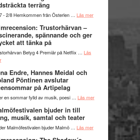
dsträckta terräng
gräset
–
om
/7 - 2/8 Hemkommen från Österlen …
Läs mer
en
Ystad
lmrecension: Trustorhärvan –
humoristisk
Sweden
scinerande, spännande och ger
och
Jazz
cket att tänka på
hjärtevarm
Festival
lättsam
2026
storhärvan Betyg 4 Premiär på Netflix …
Läs
om
kompott
–
r
Filmrecension:
I
na Endre, Hannes Meidal och
Trustorhärvan
Delvis
land Pöntinen avslutar
–
bortom
ensommar på Artipelag
fascinerande,
genrens
spännande
vidsträckta
om
er en sommar fylld av musik, poesi …
Läs mer
och
terräng
Lena
lmöfestivalen bjuder in till
ger
Endre,
ng, musik, samtal och teater
mycket
Hannes
att
om
Meidal
der Malmöfestivalen bjuder Malmö …
Läs mer
tänka
Malmöfestivalen
och
lmrecension: The Shadow´s