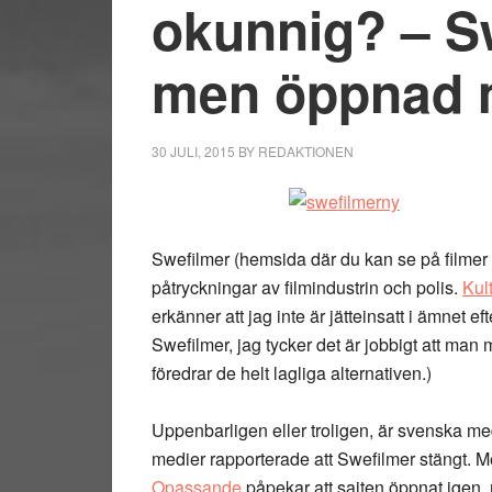
okunnig? – S
men öppnad 
30 JULI, 2015
BY
REDAKTIONEN
Swefilmer (hemsida där du kan se på filmer 
påtryckningar av filmindustrin och polis.
Kul
erkänner att jag inte är jätteinsatt i ämnet eft
Swefilmer, jag tycker det är jobbigt att man 
föredrar de helt lagliga alternativen.)
Uppenbarligen eller troligen, är svenska me
medier rapporterade att Swefilmer stängt. 
Opassande
påpekar att sajten öppnat igen