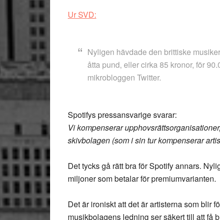
Ur SVD:
Nyligen hävdade den brittiske musiker
åtta pund, eller cirka 85 kronor, för 90
mikrobloggen Twitter.
Spotifys pressansvarige svarar:
Vi kompenserar upphovsrättsorganisationer, 
skivbolagen (som i sin tur kompenserar artis
Det tycks gå rätt bra för Spotify annars. Nyl
miljoner som betalar för premiumvarianten.
Det är ironiskt att det är artisterna som blir f
musikbolagens ledning ser säkert till att få b