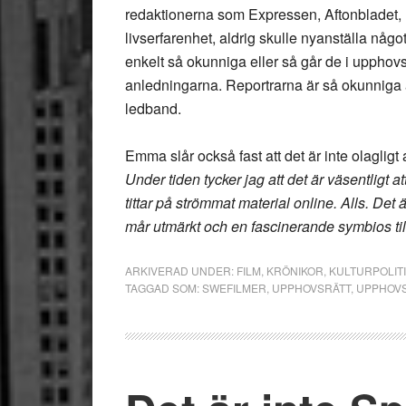
redaktionerna som Expressen, Aftonbladet,
livserfarenhet, aldrig skulle nyanställa något
enkelt så okunniga eller så går de i upphovs
anledningarna. Reportrarna är så okunniga att
ledband.
Emma slår också fast att det är inte olagligt at
Under tiden tycker jag att det är väsentligt at
tittar på strömmat material online. Alls. Det
mår utmärkt och en fascinerande symbios til
ARKIVERAD UNDER:
FILM
,
KRÖNIKOR
,
KULTURPOLIT
TAGGAD SOM:
SWEFILMER
,
UPPHOVSRÄTT
,
UPPHOV