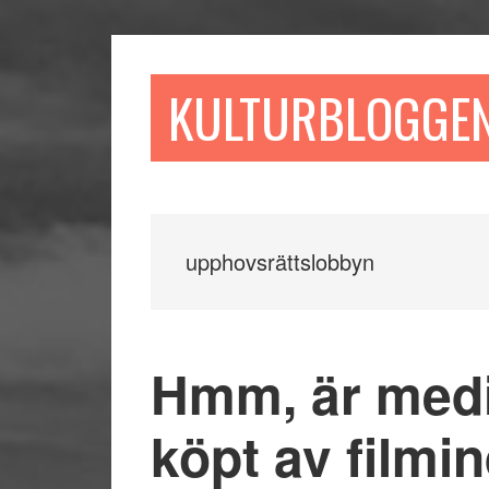
Hoppa
Hoppa
Hoppa
till
till
till
huvudinnehåll
det
sidfot
KULTURBLOGGE
primära
sidofältet
upphovsrättslobbyn
Hmm, är medi
köpt av filmin