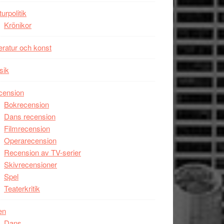
Man
turpolitik
filmen
Krönikor
någonsin
teratur och konst
sik
cension
Bokrecension
Dans recension
Filmrecension
Operarecension
Recension av TV-serier
Skivrecensioner
Spel
Teaterkritik
en
Dans