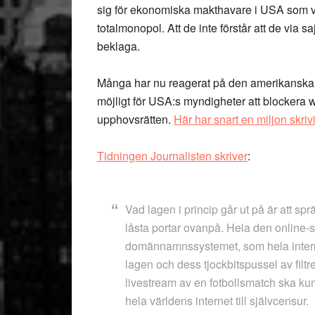
sig för ekonomiska makthavare i USA som väl 
totalmonopol. Att de inte förstår att de via 
beklaga.
Många har nu reagerat på den amerikanska l
möjligt för USA:s myndigheter att blockera
upphovsrätten.
Här har snart en miljon skriv
Tidningen Journalisten skriver
:
Vad lagen i princip går ut på är att sp
låsta portar ovanpå. Hela den online-s
domännamnssystemet, som hela intern
lagen och dess tjockbitspussel av filtre
livestream av en fotbollsmatch ska kun
hela världens internet till självcensur.