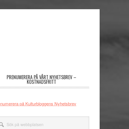
imärt
dofält
PRENUMERERA PÅ VÅRT NYHETSBREV –
KOSTNADSFRITT
numerera på Kulturbloggens Nyhetsbrev
k