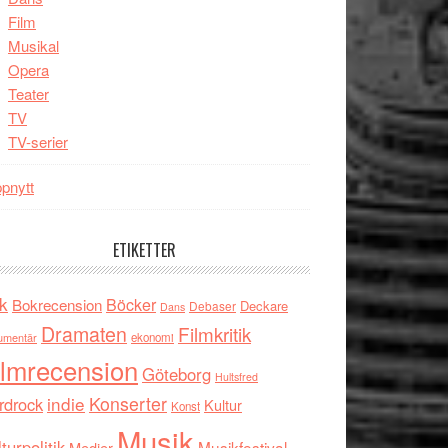
Film
Musikal
Opera
Teater
TV
TV-serier
pnytt
ETIKETTER
k
Böcker
Bokrecension
Deckare
Debaser
Dans
Dramaten
Filmkritik
umentär
ekonomi
ilmrecension
Göteborg
Hultsfred
indie
Konserter
rdrock
Kultur
Konst
Musik
turpolitik
Musikfestival
Medier