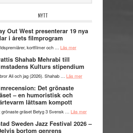
bplatsen
NYTT
y Out West presenterar 19 nya
tlar i årets filmprogram
om
ldspremiärer, kortfilmer och …
Läs mer
Way
attis Shahab Mehrabi till
Out
lmstadens Kulturs stipendium
West
presenterar
om
bror Ali och jag (2026). Shahab …
Läs mer
19
Grattis
lmrecension: Det grönaste
nya
Shahab
äset – en humoristisk och
titlar
Mehrabi
ärtevarm lättsam kompott
i
till
årets
Filmstadens
om
 grönaste gräset Betyg 3 Svensk …
Läs mer
filmprogram
Kulturs
Filmrecension:
tad Sweden Jazz Festival 2026 –
stipendium
Det
Delvis bortom genrens
grönaste