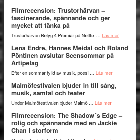
Dana
en
Ystad
Filmrecension: Trustorhärvan –
Scully
humoristisk
Sweden
fascinerande, spännande och ger
och
Jazz
mycket att tänka på
hjärtevarm
Festival
lättsam
2026
om
Trustorhärvan Betyg 4 Premiär på Netflix …
Läs mer
kompott
–
Filmrecens
Lena Endre, Hannes Meidal och Roland
I
Trustorhä
Pöntinen avslutar Scensommar på
Delvis
–
Artipelag
bortom
fascineran
genrens
om
spännand
Efter en sommar fylld av musik, poesi …
Läs mer
vidsträckta
Lena
och
Malmöfestivalen bjuder in till sång,
terräng
Endre,
ger
musik, samtal och teater
Hannes
mycket
om
Meidal
att
Under Malmöfestivalen bjuder Malmö …
Läs mer
Malmöfestiva
och
tänka
Filmrecension: The Shadow´s Edge –
bjuder
Roland
på
rolig och spännande med en Jackie
in
Pöntinen
Chan i storform
till
avslutar
om
sång,
Scensommar