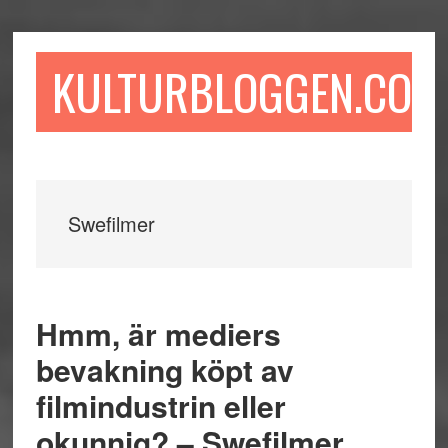
Hoppa
Hoppa
Hoppa
till
till
till
huvudinnehåll
det
sidfot
KULTURBLOGGEN.COM
primära
sidofältet
Swefilmer
Hmm, är mediers
bevakning köpt av
filmindustrin eller
okunnig? – Swefilmer