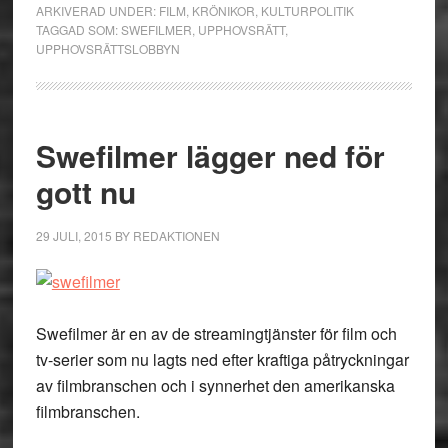
ARKIVERAD UNDER:
FILM
,
KRÖNIKOR
,
KULTURPOLITIK
TAGGAD SOM:
SWEFILMER
,
UPPHOVSRÄTT
,
UPPHOVSRÄTTSLOBBYN
Swefilmer lägger ned för
gott nu
29 JULI, 2015
BY
REDAKTIONEN
Swefilmer är en av de streamingtjänster för film och
tv-serier som nu lagts ned efter kraftiga påtryckningar
av filmbranschen och i synnerhet den amerikanska
filmbranschen.