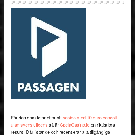
För den som letar efter ett
casino med 10 euro deposit
utan svensk licens
så är
SpelaCasino.io
en riktigt bra
resurs. Där listar de och recenserar alla tillgängliga