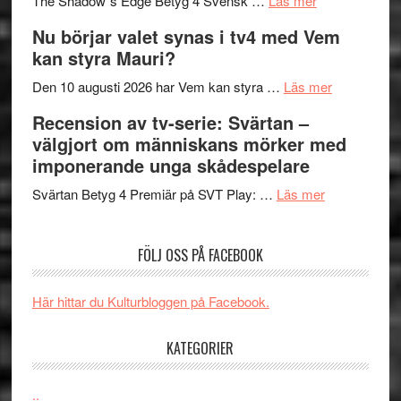
The Shadow´s Edge Betyg 4 Svensk …
Läs mer
Filmrecension
musik,
på
Nu börjar valet synas i tv4 med Vem
The
samtal
Artipelag
kan styra Mauri?
Shadow
och
´s
teater
om
Den 10 augusti 2026 har Vem kan styra …
Läs mer
Edge
Nu
Recension av tv-serie: Svärtan –
–
börjar
välgjort om människans mörker med
rolig
valet
imponerande unga skådespelare
och
synas
spännande
om
i
Svärtan Betyg 4 Premiär på SVT Play: …
Läs mer
med
Recension
tv4
en
av
med
FÖLJ OSS PÅ FACEBOOK
Jackie
tv-
Vem
Chan
serie:
kan
i
Svärtan
styra
Här hittar du Kulturbloggen på Facebook.
storform
–
Mauri?
välgjort
KATEGORIER
om
människans
..