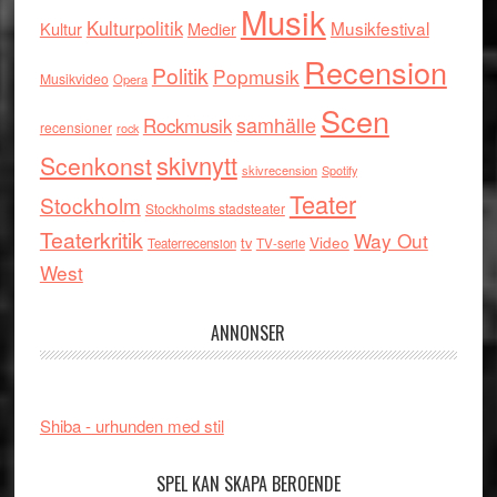
Musik
Kulturpolitik
Musikfestival
Kultur
Medier
Recension
Politik
Popmusik
Musikvideo
Opera
Scen
samhälle
Rockmusik
recensioner
rock
skivnytt
Scenkonst
skivrecension
Spotify
Teater
Stockholm
Stockholms stadsteater
Teaterkritik
Way Out
tv
Video
Teaterrecension
TV-serie
West
ANNONSER
Shiba - urhunden med stil
SPEL KAN SKAPA BEROENDE