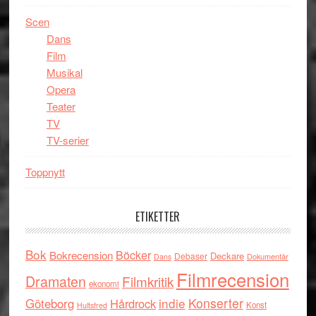
Scen
Dans
Film
Musikal
Opera
Teater
TV
TV-serier
Toppnytt
ETIKETTER
Bok
Böcker
Bokrecension
Deckare
Debaser
Dokumentär
Dans
Filmrecension
Dramaten
Filmkritik
ekonomi
indie
Konserter
Göteborg
Hårdrock
Konst
Hultsfred