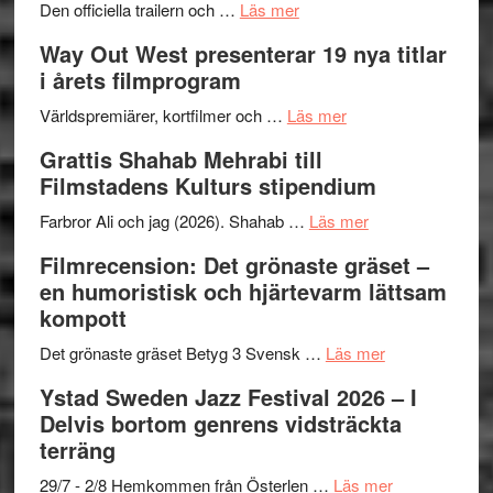
om
2026
Den officiella trailern och …
Läs mer
Se
–
Way Out West presenterar 19 nya titlar
trailern
II
i årets filmprogram
för
Internat
The
om
storhet
Världspremiärer, kortfilmer och …
Läs mer
X-
Way
och
Grattis Shahab Mehrabi till
Files:
Out
samarb
Filmstadens Kulturs stipendium
I
West
Want
presenterar
om
Farbror Ali och jag (2026). Shahab …
Läs mer
to
19
Grattis
Filmrecension: Det grönaste gräset –
Believe
nya
Shahab
en humoristisk och hjärtevarm lättsam
–
titlar
Mehrabi
kompott
Vrach
i
till
Frankenshtey
årets
Filmstadens
om
Det grönaste gräset Betyg 3 Svensk …
Läs mer
–
filmprogram
Kulturs
Filmrecension:
Ystad Sweden Jazz Festival 2026 – I
med
stipendium
Det
Delvis bortom genrens vidsträckta
Fox
grönaste
terräng
Mulder
gräset
och
–
om
29/7 - 2/8 Hemkommen från Österlen …
Läs mer