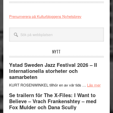
Prenumerera på Kulturbloggens Nyhetsbrev
Sök
på
webbplatsen
NYTT
Ystad Sweden Jazz Festival 2026 – II
Internationella storheter och
samarbeten
om
KURT ROSENWINKEL tillhör en av vår tids …
Läs mer
Ystad
Se trailern för The X-Files: I Want to
Swede
Believe – Vrach Frankenshtey – med
Jazz
Fox Mulder och Dana Scully
Festiva