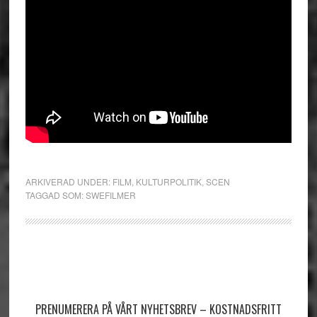
ARKIVERAD UNDER:
FILM
,
KULTURPOLITIK
,
SCEN
TAGGAD SOM:
SWEFILMER
Primärt
sidofält
PRENUMERERA PÅ VÅRT NYHETSBREV – KOSTNADSFRITT