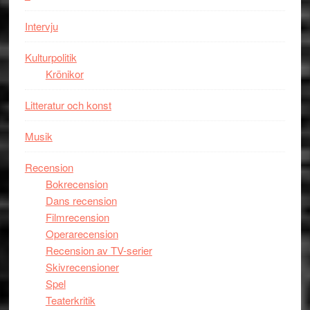
mörker
med
Intervju
imponerande
unga
Kulturpolitik
skådespelar
Krönikor
Litteratur och konst
Musik
Recension
Bokrecension
Dans recension
Filmrecension
Operarecension
Recension av TV-serier
Skivrecensioner
Spel
Teaterkritik