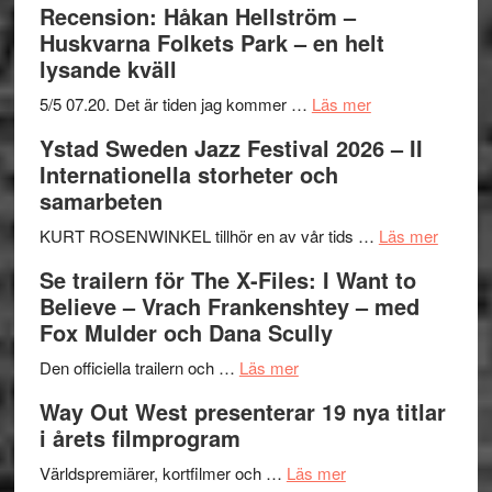
Recension: Håkan Hellström –
Huskvarna Folkets Park – en helt
lysande kväll
om
5/5 07.20. Det är tiden jag kommer …
Läs mer
Recension:
Ystad Sweden Jazz Festival 2026 – II
Håkan
Internationella storheter och
Hellström
samarbeten
–
Huskvarna
om
KURT ROSENWINKEL tillhör en av vår tids …
Läs mer
Folkets
Ystad
Se trailern för The X-Files: I Want to
Park
Swede
Believe – Vrach Frankenshtey – med
–
Jazz
Fox Mulder och Dana Scully
en
Festiva
om
helt
2026
Den officiella trailern och …
Läs mer
Se
lysande
–
Way Out West presenterar 19 nya titlar
trailern
kväll
II
i årets filmprogram
för
Internat
The
om
storhet
Världspremiärer, kortfilmer och …
Läs mer