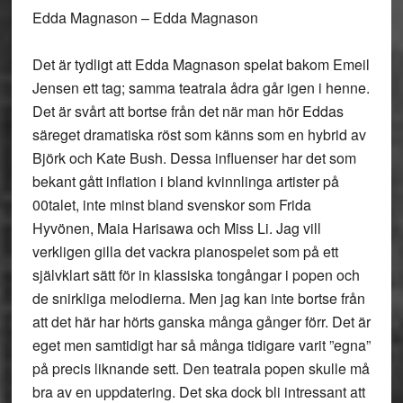
Edda Magnason – Edda Magnason
Det är tydligt att Edda Magnason spelat bakom Emeil
Jensen ett tag; samma teatrala ådra går igen i henne.
Det är svårt att bortse från det när man hör Eddas
säreget dramatiska röst som känns som en hybrid av
Björk och Kate Bush. Dessa influenser har det som
bekant gått inflation i bland kvinnlinga artister på
00talet, inte minst bland svenskor som Frida
Hyvönen, Maia Harisawa och Miss Li. Jag vill
verkligen gilla det vackra pianospelet som på ett
självklart sätt för in klassiska tongångar i popen och
de snirkliga melodierna. Men jag kan inte bortse från
att det här har hörts ganska många gånger förr. Det är
eget men samtidigt har så många tidigare varit ”egna”
på precis liknande sett. Den teatrala popen skulle må
bra av en uppdatering. Det ska dock bli intressant att