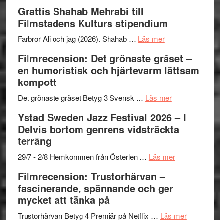
X-
Way
och
Grattis Shahab Mehrabi till
Files:
Out
samarb
Filmstadens Kulturs stipendium
I
West
Want
presenterar
om
Farbror Ali och jag (2026). Shahab …
Läs mer
to
19
Grattis
Filmrecension: Det grönaste gräset –
Believe
nya
Shahab
en humoristisk och hjärtevarm lättsam
–
titlar
Mehrabi
kompott
Vrach
i
till
Frankenshtey
årets
Filmstadens
om
Det grönaste gräset Betyg 3 Svensk …
Läs mer
–
filmprogram
Kulturs
Filmrecension:
Ystad Sweden Jazz Festival 2026 – I
med
stipendium
Det
Delvis bortom genrens vidsträckta
Fox
grönaste
terräng
Mulder
gräset
och
–
om
29/7 - 2/8 Hemkommen från Österlen …
Läs mer
Dana
en
Ystad
Filmrecension: Trustorhärvan –
Scully
humoristisk
Sweden
fascinerande, spännande och ger
och
Jazz
mycket att tänka på
hjärtevarm
Festival
lättsam
2026
om
Trustorhärvan Betyg 4 Premiär på Netflix …
Läs mer