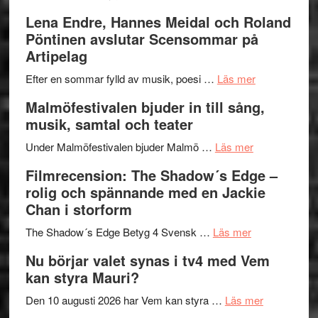
kompott
–
Filmrecens
Lena Endre, Hannes Meidal och Roland
I
Trustorhä
Pöntinen avslutar Scensommar på
Delvis
–
Artipelag
bortom
fascineran
genrens
om
spännand
Efter en sommar fylld av musik, poesi …
Läs mer
vidsträckta
Lena
och
Malmöfestivalen bjuder in till sång,
terräng
Endre,
ger
musik, samtal och teater
Hannes
mycket
om
Meidal
att
Under Malmöfestivalen bjuder Malmö …
Läs mer
Malmöfestiva
och
tänka
Filmrecension: The Shadow´s Edge –
bjuder
Roland
på
rolig och spännande med en Jackie
in
Pöntinen
Chan i storform
till
avslutar
om
sång,
Scensommar
The Shadow´s Edge Betyg 4 Svensk …
Läs mer
Filmrecension
musik,
på
Nu börjar valet synas i tv4 med Vem
The
samtal
Artipelag
kan styra Mauri?
Shadow
och
´s
teater
om
Den 10 augusti 2026 har Vem kan styra …
Läs mer
Edge
Nu