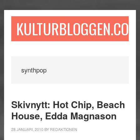
Hoppa
Hoppa
Hoppa
till
till
till
huvudinnehåll
det
sidfot
KULTURBLOGGEN.COM
primära
sidofältet
synthpop
Skivnytt: Hot Chip, Beach
House, Edda Magnason
28 JANUARI, 2010
BY
REDAKTIONEN