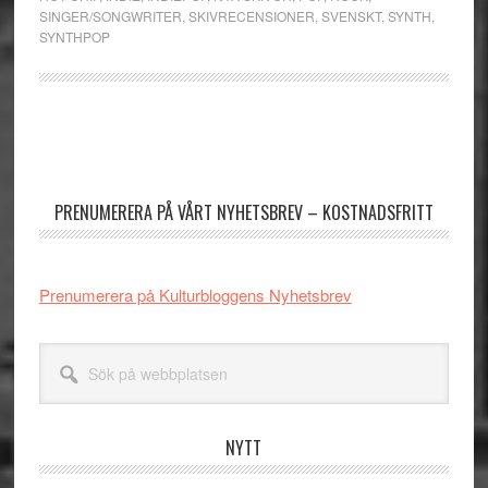
SINGER/SONGWRITER
,
SKIVRECENSIONER
,
SVENSKT
,
SYNTH
,
SYNTHPOP
Primärt
sidofält
PRENUMERERA PÅ VÅRT NYHETSBREV – KOSTNADSFRITT
Prenumerera på Kulturbloggens Nyhetsbrev
Sök
på
webbplatsen
NYTT