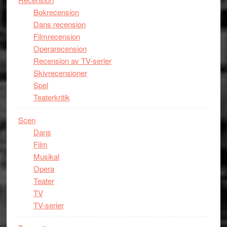
Bokrecension
Dans recension
Filmrecension
Operarecension
Recension av TV-serier
Skivrecensioner
Spel
Teaterkritik
Scen
Dans
Film
Musikal
Opera
Teater
TV
TV-serier