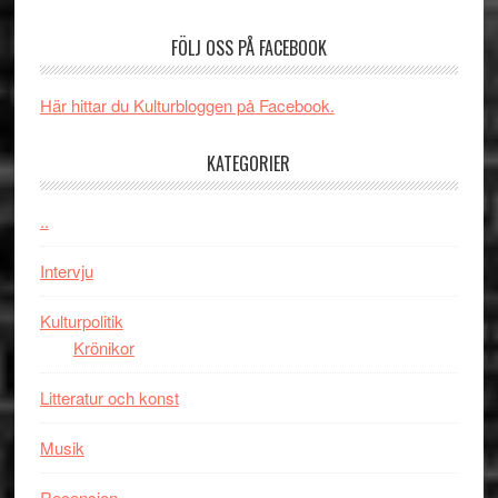
–
börjar
FÖLJ OSS PÅ FACEBOOK
rolig
valet
och
synas
spännande
i
Här hittar du Kulturbloggen på Facebook.
med
tv4
en
med
KATEGORIER
Jackie
Vem
Chan
kan
..
i
styra
storform
Mauri?
Intervju
Kulturpolitik
Krönikor
Litteratur och konst
Musik
Recension