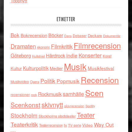
Toppnytt
ETIKETTER
Bok
Böcker
Bokrecension
Deckare
Debaser
Dokumentär
Dans
Filmrecension
Dramaten
Filmkritik
ekonomi
indie
Konserter
Göteborg
Hårdrock
Konst
Hultsfred
Musik
Kulturpolitik
Musikfestival
Kultur
Medier
Recension
Politik
Popmusik
Musikvideo
Opera
Scen
samhälle
Rockmusik
recensioner
rock
skivnytt
Scenkonst
skivrecension
Spotify
Teater
Stockholm
Stockholms stadsteater
Teaterkritik
Way Out
tv
Video
Teaterrecension
TV-serie