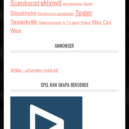
skivnytt
Scenkonst
skivrecension
Spotify
Teater
Stockholm
Stockholms stadsteater
Teaterkritik
Way Out
tv
Video
Teaterrecension
TV-serie
West
ANNONSER
Shiba - urhunden med stil
SPEL KAN SKAPA BEROENDE