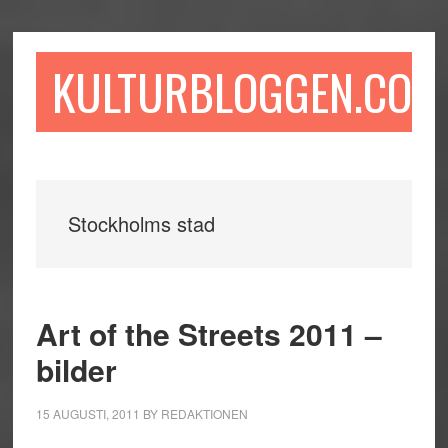
Hoppa
Hoppa
Hoppa
till
till
till
huvudinnehåll
det
sidfot
KULTURBLOGGEN.COM
primära
sidofältet
Stockholms stad
Art of the Streets 2011 –
bilder
15 AUGUSTI, 2011
BY
REDAKTIONEN