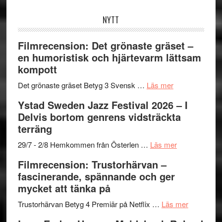
webbplatsen
NYTT
Filmrecension: Det grönaste gräset –
en humoristisk och hjärtevarm lättsam
kompott
om
Det grönaste gräset Betyg 3 Svensk …
Läs mer
Filmrecension:
Ystad Sweden Jazz Festival 2026 – I
Det
Delvis bortom genrens vidsträckta
grönaste
terräng
gräset
–
om
29/7 - 2/8 Hemkommen från Österlen …
Läs mer
en
Ystad
Filmrecension: Trustorhärvan –
humoristisk
Sweden
fascinerande, spännande och ger
och
Jazz
mycket att tänka på
hjärtevarm
Festival
lättsam
2026
om
Trustorhärvan Betyg 4 Premiär på Netflix …
Läs mer
kompott
–
Filmrecens