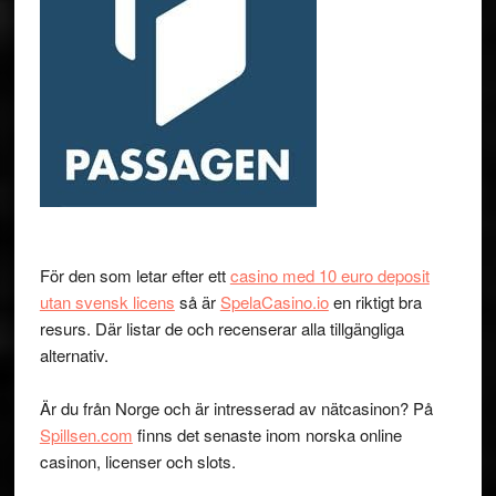
För den som letar efter ett
casino med 10 euro deposit
utan svensk licens
så är
SpelaCasino.io
en riktigt bra
resurs. Där listar de och recenserar alla tillgängliga
alternativ.
Är du från Norge och är intresserad av nätcasinon? På
Spillsen.com
finns det senaste inom norska online
casinon, licenser och slots.