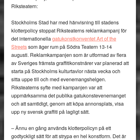
Riksteatern:
Stockholms Stad har med hänvisning till stadens
klotterpolicy stoppat Riksteaterns reklamkampanj för
det internationella
gatukonstkonventet Art of the
Streets
som äger rum på Södra Teatern 13-14
augusti. Reklamkampanjen som är utformad av flera
av Sveriges främsta graffitikonstnärer var planerad att
starta på Stockholms kulturtavlor nästa vecka och
sitta uppe till och med evenemangshelgen.
Riksteaterns syfte med kampanjen var att
uppmärksamma det publika gatukonstevenemanget
och att samtidigt, genom att köpa annonsplats, visa
upp ny svensk graffiti på lagligt sätt.
– Ännu en gång används klotterpolicyn på ett
godtyckligt sätt för att strypa en hel konstform. Det är