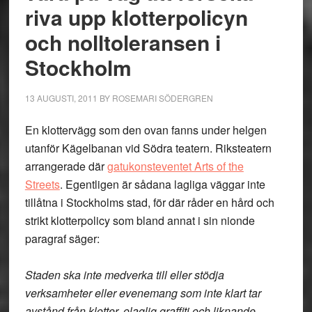
riva upp klotterpolicyn
och nolltoleransen i
Stockholm
13 AUGUSTI, 2011
BY
ROSEMARI SÖDERGREN
En klottervägg som den ovan fanns under helgen
utanför Kägelbanan vid Södra teatern. Riksteatern
arrangerade där
gatukonsteventet Arts of the
Streets
. Egentligen är sådana lagliga väggar inte
tillåtna i Stockholms stad, för där råder en hård och
strikt klotterpolicy som bland annat i sin nionde
paragraf säger:
Staden ska inte medverka till eller stödja
verksamheter eller evenemang som inte klart tar
avstånd från klotter, olaglig graffiti och liknande