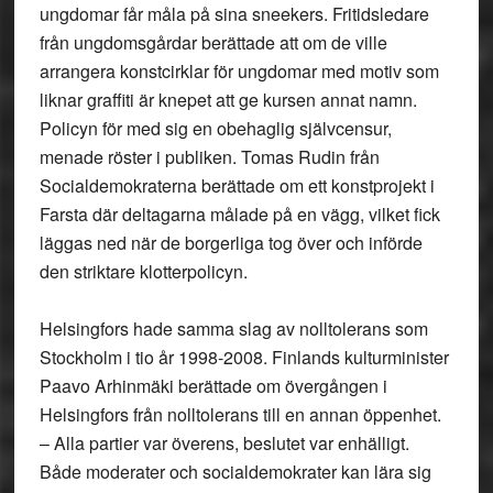
ungdomar får måla på sina sneekers. Fritidsledare
från ungdomsgårdar berättade att om de ville
arrangera konstcirklar för ungdomar med motiv som
liknar graffiti är knepet att ge kursen annat namn.
Policyn för med sig en obehaglig självcensur,
menade röster i publiken. Tomas Rudin från
Socialdemokraterna berättade om ett konstprojekt i
Farsta där deltagarna målade på en vägg, vilket fick
läggas ned när de borgerliga tog över och införde
den striktare klotterpolicyn.
Helsingfors hade samma slag av nolltolerans som
Stockholm i tio år 1998-2008. Finlands kulturminister
Paavo Arhinmäki berättade om övergången i
Helsingfors från nolltolerans till en annan öppenhet.
– Alla partier var överens, beslutet var enhälligt.
Både moderater och socialdemokrater kan lära sig