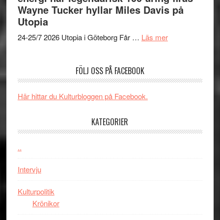
Day
jubileum
Toront
Wayne Tucker hyllar Miles Davis på
–
av
Utopia
kan
Queen
om
vara
Budapest
24-25/7 2026 Utopia i Göteborg Får …
Läs mer
Uppseendeväck
den
spännvidd
bästa
FÖLJ OSS PÅ FACEBOOK
och
Spider-
energi
Man
när
filmen
Här hittar du Kulturbloggen på Facebook.
legendarisk
någonsin
100-
KATEGORIER
åring
firas
..
–
Wayne
Intervju
Tucker
hyllar
Kulturpolitik
Miles
Krönikor
Davis