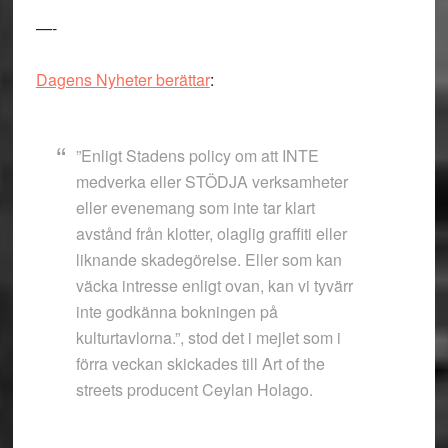
—-
Dagens Nyheter berättar
:
”Enligt Stadens policy om att INTE
medverka eller STÖDJA verksamheter
eller evenemang som inte tar klart
avstånd från klotter, olaglig graffiti eller
liknande skadegörelse. Eller som kan
väcka intresse enligt ovan, kan vi tyvärr
inte godkänna bokningen på
kulturtavlorna.”, stod det i mejlet som i
förra veckan skickades till Art of the
streets producent Ceylan Holago.