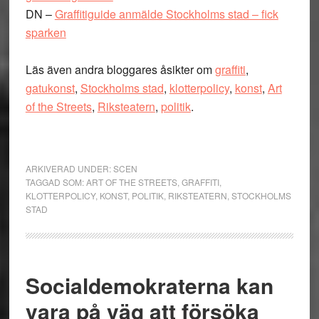
DN –
Graffitiguide anmälde Stockholms stad – fick
sparken
Läs även andra bloggares åsikter om
graffiti
,
gatukonst
,
Stockholms stad
,
klotterpolicy
,
konst
,
Art
of the Streets
,
Riksteatern
,
politik
.
ARKIVERAD UNDER:
SCEN
TAGGAD SOM:
ART OF THE STREETS
,
GRAFFITI
,
KLOTTERPOLICY
,
KONST
,
POLITIK
,
RIKSTEATERN
,
STOCKHOLMS
STAD
Socialdemokraterna kan
vara på väg att försöka