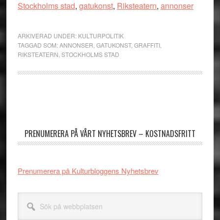
Stockholms stad
,
gatukonst
,
Riksteatern
,
annonser
ARKIVERAD UNDER:
KULTURPOLITIK
TAGGAD SOM:
ANNONSER
,
GATUKONST
,
GRAFFITI
,
RIKSTEATERN
,
STOCKHOLMS STAD
Primärt
sidofält
PRENUMERERA PÅ VÅRT NYHETSBREV – KOSTNADSFRITT
Prenumerera på Kulturbloggens Nyhetsbrev
Sök
på