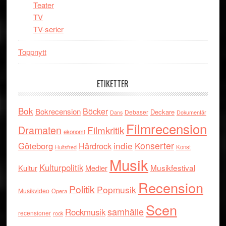
Teater
TV
TV-serier
Toppnytt
ETIKETTER
Bok
Böcker
Bokrecension
Deckare
Debaser
Dokumentär
Dans
Filmrecension
Dramaten
Filmkritik
ekonomi
indie
Konserter
Göteborg
Hårdrock
Konst
Hultsfred
Musik
Kulturpolitik
Musikfestival
Kultur
Medier
Recension
Politik
Popmusik
Musikvideo
Opera
Scen
samhälle
Rockmusik
recensioner
rock