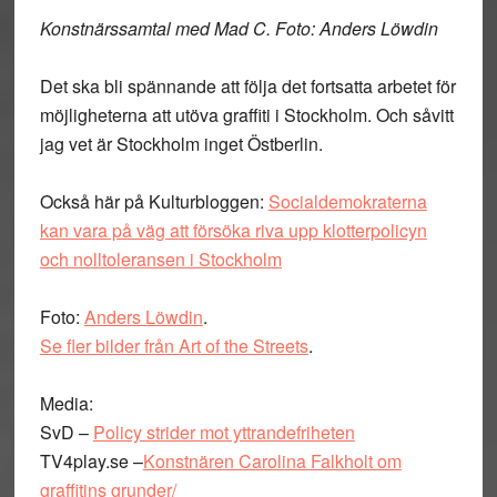
Konstnärssamtal med Mad C. Foto: Anders Löwdin
Det ska bli spännande att följa det fortsatta arbetet för
möjligheterna att utöva graffiti i Stockholm. Och såvitt
jag vet är Stockholm inget Östberlin.
Också här på Kulturbloggen:
Socialdemokraterna
kan vara på väg att försöka riva upp klotterpolicyn
och nolltoleransen i Stockholm
Foto:
Anders Löwdin
.
Se fler bilder från Art of the Streets
.
Media:
SvD –
Policy strider mot yttrandefriheten
TV4play.se –
Konstnären Carolina Falkholt om
graffitins grunder/