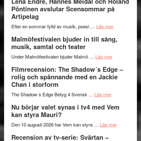
Lena Endre, Hannes Meidal och Roland
I
Trustorhä
Pöntinen avslutar Scensommar på
Delvis
–
Artipelag
bortom
fascineran
genrens
om
spännand
Efter en sommar fylld av musik, poesi …
Läs mer
vidsträckta
Lena
och
Malmöfestivalen bjuder in till sång,
terräng
Endre,
ger
musik, samtal och teater
Hannes
mycket
om
Meidal
att
Under Malmöfestivalen bjuder Malmö …
Läs mer
Malmöfestiva
och
tänka
Filmrecension: The Shadow´s Edge –
bjuder
Roland
på
rolig och spännande med en Jackie
in
Pöntinen
Chan i storform
till
avslutar
om
sång,
Scensommar
The Shadow´s Edge Betyg 4 Svensk …
Läs mer
Filmrecension
musik,
på
Nu börjar valet synas i tv4 med Vem
The
samtal
Artipelag
kan styra Mauri?
Shadow
och
´s
teater
om
Den 10 augusti 2026 har Vem kan styra …
Läs mer
Edge
Nu
Recension av tv-serie: Svärtan –
–
börjar