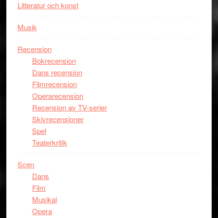
Litteratur och konst
på
Utopia
Musik
Recension
Bokrecension
Dans recension
Filmrecension
Operarecension
Recension av TV-serier
Skivrecensioner
Spel
Teaterkritik
Scen
Dans
Film
Musikal
Opera