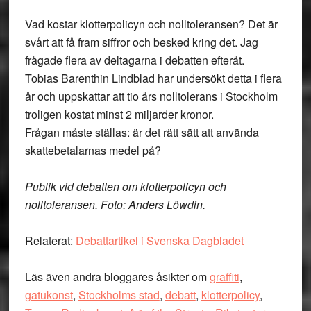
Vad kostar klotterpolicyn och nolltoleransen? Det är
svårt att få fram siffror och besked kring det. Jag
frågade flera av deltagarna i debatten efteråt.
Tobias Barenthin Lindblad har undersökt detta i flera
år och uppskattar att tio års nolltolerans i Stockholm
troligen kostat minst 2 miljarder kronor.
Frågan måste ställas: är det rätt sätt att använda
skattebetalarnas medel på?
Publik vid debatten om klotterpolicyn och
nolltoleransen. Foto: Anders Löwdin.
Relaterat:
Debattartikel i Svenska Dagbladet
Läs även andra bloggares åsikter om
graffiti
,
gatukonst
,
Stockholms stad
,
debatt
,
klotterpolicy
,