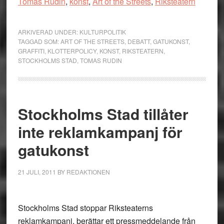
Tomas Rudin
,
konst
,
Art of the Streets
,
Riksteatern
ARKIVERAD UNDER:
KULTURPOLITIK
TAGGAD SOM:
ART OF THE STREETS
,
DEBATT
,
GATUKONST
,
GRAFFITI
,
KLOTTERPOLICY
,
KONST
,
RIKSTEATERN
,
STOCKHOLMS STAD
,
TOMAS RUDIN
Stockholms Stad tillåter
inte reklamkampanj för
gatukonst
21 JULI, 2011
BY
REDAKTIONEN
Stockholms Stad stoppar Riksteaterns
reklamkampanj, berättar ett pressmeddelande från