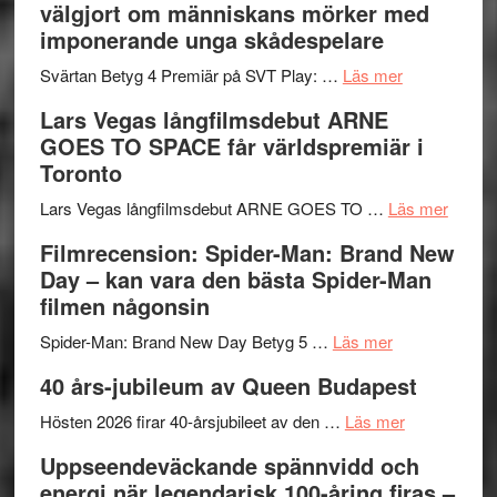
välgjort om människans mörker med
rolig
valet
imponerande unga skådespelare
och
synas
spännande
om
i
Svärtan Betyg 4 Premiär på SVT Play: …
Läs mer
med
Recension
tv4
Lars Vegas långfilmsdebut ARNE
en
av
med
GOES TO SPACE får världspremiär i
Jackie
tv-
Vem
Toronto
Chan
serie:
kan
i
Svärtan
styra
om
Lars Vegas långfilmsdebut ARNE GOES TO …
Läs mer
storform
–
Mauri?
Lars
Filmrecension: Spider-Man: Brand New
välgjort
Vegas
Day – kan vara den bästa Spider-Man
om
långfi
filmen någonsin
människans
ARNE
om
mörker
GOES
Spider-Man: Brand New Day Betyg 5 …
Läs mer
Filmrecension
med
TO
40 års-jubileum av Queen Budapest
Spider-
imponerande
SPAC
Man:
unga
om
får
Hösten 2026 firar 40-årsjubileet av den …
Läs mer
Brand
skådespelar
40
världs
Uppseendeväckande spännvidd och
New
års-
i
energi när legendarisk 100-åring firas –