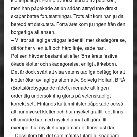
klotterpolicyn. Han blev först utbuad av publiken,
men han påpekade att en sådan attityd inte direkt
skapar bättre förutsättningar. Trots allt kom han ju dit,
beredd att diskutera. Förra året kom ju ingen från den
borgerliga alliansen.
– Vi tror att lagliga väggar leder till mer skadegörelse,
därför har vi en tuff och hård linje, sade han.
Polisen hävdar bestämt att efter förra årets festival
ökade klotter och skadegörelse, enligt Järkeborn.
Det är dock svårt att visa vetenskapliga belägg för att
klotter ökar av lagliga alternativ. Solveig Hollari, BRÅ
(Brottsförebyggande rådet), menade att ingen
ordentlig undersökning gjorts på vetenskapligt
korrekt sett. Finlands kulturminister påpekade också
att hur mycket klotter och hur mycket graffiti det finns i
ett område har med mycket annat att göra, till
exempel hur mycket ungdomar det finns just där.
– Dessutom blir det som målats fulare ju snabbare