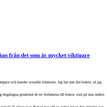
kus från det som är mycket viktigare
ppor och kanske sexuella relationer. Jag har inte läst boken, så jag
högdragna gentemot de tre författarna till boken, som på sina ställen
ppt lär få något svar. Boken har sålt ut, redan innan den släpptes var