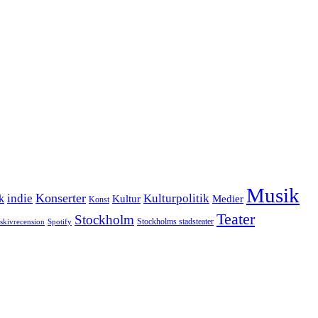
Musik
Konserter
k
indie
Kulturpolitik
Kultur
Medier
Konst
Teater
Stockholm
Stockholms stadsteater
skivrecension
Spotify