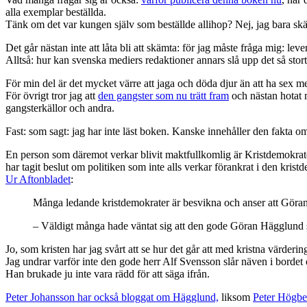
alla exemplar beställda.
Tänk om det var kungen själv som beställde allihop? Nej, jag bara sk
Det går nästan inte att låta bli att skämta: för jag måste fråga mig: leve
Alltså: hur kan svenska mediers redaktioner annars slå upp det så st
För min del är det mycket värre att jaga och döda djur än att ha sex m
För övrigt tror jag att
den gangster som nu trätt fram
och nästan hotat 
gangsterkällor och andra.
Fast: som sagt: jag har inte läst boken. Kanske innehåller den fakta om
En person som däremot verkar blivit maktfullkomlig är Kristdemokrate
har tagit beslut om politiken som inte alls verkar förankrat i den krist
Ur Aftonbladet
:
Många ledande kristdemokrater är besvikna och anser att Göran 
– Väldigt många hade väntat sig att den gode Göran Hägglund satt
Jo, som kristen har jag svårt att se hur det går att med kristna värderi
Jag undrar varför inte den gode herr Alf Svensson slår näven i bordet och
Han brukade ju inte vara rädd för att säga ifrån.
Peter Johansson har också bloggat om Hägglund,
liksom
Peter Högbe