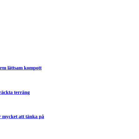
varm lättsam kompott
räckta terräng
r mycket att tänka på