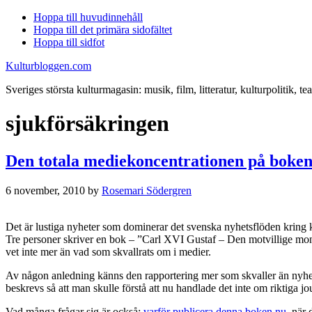
Hoppa till huvudinnehåll
Hoppa till det primära sidofältet
Hoppa till sidfot
Kulturbloggen.com
Sveriges största kulturmagasin: musik, film, litteratur, kulturpolitik, tea
sjukförsäkringen
Den totala mediekoncentrationen på boken 
6 november, 2010
by
Rosemari Södergren
Det är lustiga nyheter som dominerar det svenska nyhetsflöden kring
Tre personer skriver en bok – ”Carl XVI Gustaf – Den motvillige monar
vet inte mer än vad som skvallrats om i medier.
Av någon anledning känns den rapportering mer som skvaller än nyhetsf
beskrevs så att man skulle förstå att nu handlade det inte om riktiga jou
Vad många frågar sig är också:
varför publicera denna boken nu
, när