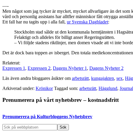
—-
Men något som jag tycker är mycket, mycket allvarligare än det som kun
vård och personlig assistans har alltfler människor fått otrygga anstäl
Ett fall har nu tagits upp i alla fall,
ur Svenska Dagbladet
:
Stockholm stad sålde ut den kommunala hemtjänsten i Hagsätra
Felaktigt och alldeles för billigt anser Regeringsrätten.
– Vi följde stadens riktlinjer, men domen visade att vi inte bor
Det är dock bara toppen av isberget. Den totala mediekoncentrationen
Relaterat:
Expressen 1
,
Expressen 2
,
Dagens Nyheter 1
,
Dagens Nyheter 2
Läs även andra bloggares åsikter om
arbetsrätt
,
kungajakten
,
sex
,
Häg
Arkiverad under:
Krönikor
Taggad som:
arbetsrätt
,
Hägglund
,
Journal
Primärt
Prenumerera på vårt nyhetsbrev – kostnadsfritt
sidofält
Prenumerera på Kulturbloggens Nyhetsbrev
Sök
på