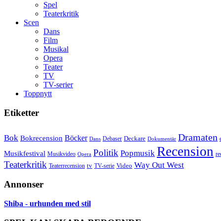
Spel
Teaterkritik
Scen
Dans
Film
Musikal
Opera
Teater
TV
TV-serier
Toppnytt
Etiketter
Dramaten
Bok
Bokrecension
Böcker
Deckare
Debaser
Dokumentär
Dans
Recension
Politik
Popmusik
Musikfestival
Musikvideo
re
Opera
Teaterkritik
Way Out West
Video
tv
Teaterrecension
TV-serie
Annonser
Shiba - urhunden med stil