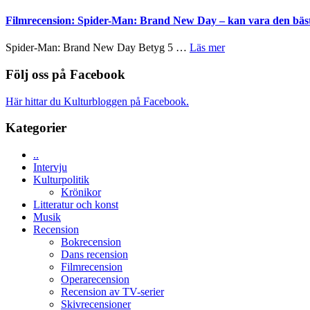
Svärtan
i
Lars
styra
–
storform
Vegas
Filmrecension: Spider-Man: Brand New Day – kan vara den bäs
Mauri?
välgjort
långfilmsde
om
ARNE
om
Spider-Man: Brand New Day Betyg 5 …
Läs mer
människans
GOES
Filmrecension:
mörker
TO
Spider-
Följ oss på Facebook
med
SPACE
Man:
imponerande
får
Brand
unga
Här hittar du Kulturbloggen på Facebook.
världspremi
New
skådespelare
i
Day
Kategorier
Toronto
–
kan
..
vara
Intervju
den
Kulturpolitik
bästa
Krönikor
Spider-
Litteratur och konst
Man
Musik
filmen
Recension
någonsin
Bokrecension
Dans recension
Filmrecension
Operarecension
Recension av TV-serier
Skivrecensioner