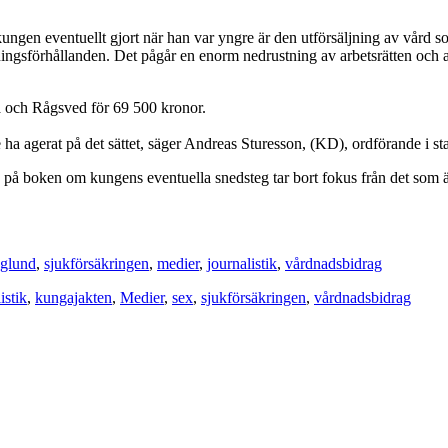
gen eventuellt gjort när han var yngre är den utförsäljning av vård som
lningsförhållanden. Det pågår en enorm nedrustning av arbetsrätten och ans
 och Rågsved för 69 500 kronor.
de ha agerat på det sättet, säger Andreas Sturesson, (KD), ordförande i 
 på boken om kungens eventuella snedsteg tar bort fokus från det som ä
glund
,
sjukförsäkringen
,
medier
,
journalistik
,
vårdnadsbidrag
istik
,
kungajakten
,
Medier
,
sex
,
sjukförsäkringen
,
vårdnadsbidrag