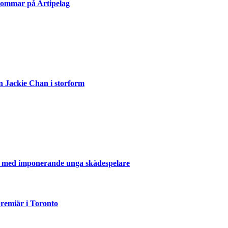
sommar på Artipelag
n Jackie Chan i storform
er med imponerande unga skådespelare
emiär i Toronto