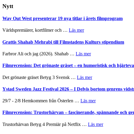
webbplatsen
Nytt
Way Out West presenterar 19 nya titlar i årets filmprogram
om
Världspremiärer, kortfilmer och …
Läs mer
Way
Out
Grattis Shahab Mehrabi till Filmstadens Kulturs stipendium
West
presenterar
om
Farbror Ali och jag (2026). Shahab …
Läs mer
19
Grattis
nya
Shahab
Filmrecension: Det grönaste gräset – en humoristisk och hjärte
titlar
Mehrabi
i
till
om
Det grönaste gräset Betyg 3 Svensk …
Läs mer
årets
Filmstadens
Filmrecension:
filmprogram
Kulturs
Det
Ystad Sweden Jazz Festival 2026 – I Delvis bortom genrens vidst
stipendium
grönaste
gräset
om
29/7 - 2/8 Hemkommen från Österlen …
Läs mer
–
Ystad
en
Sweden
Filmrecension: Trustorhärvan – fascinerande, spännande och ge
humoristisk
Jazz
och
Festival
om
Trustorhärvan Betyg 4 Premiär på Netflix …
Läs mer
hjärtevarm
2026
Filmrecension:
lättsam
–