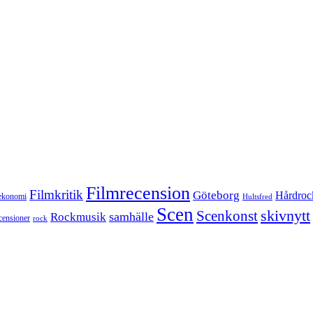
Filmrecension
Filmkritik
Göteborg
Hårdroc
ekonomi
Hultsfred
Scen
skivnytt
Scenkonst
samhälle
Rockmusik
censioner
rock