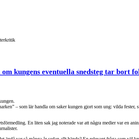
terkritik
om kungens eventuella snedsteg tar bort fo
 kungen.
ken” – som lär handla om saker kungen gjort som ung: vilda fester, stri
örmedling. En liten sak jag noterade var att några medier var en aning 
rnalister.
 det ändå var så många år sedan allt hände? En relevant fråga som väl kna