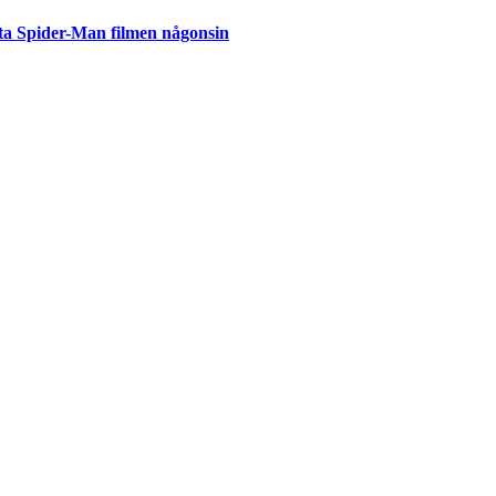
ta Spider-Man filmen någonsin
but
är