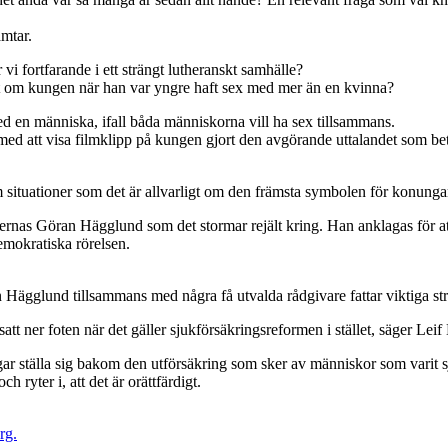
ämtar.
r vi fortfarande i ett strängt lutheranskt samhälle?
ort om kungen när han var yngre haft sex med mer än en kvinna?
ed en människa, ifall båda människorna vill ha sex tillsammans.
med att visa filmklipp på kungen gjort den avgörande uttalandet som bet
 situationer som det är allvarligt om den främsta symbolen för konungari
rnas Göran Hägglund som det stormar rejält kring. Han anklagas för att
demokratiska rörelsen.
Hägglund tillsammans med några få utvalda rådgivare fattar viktiga st
 ner foten när det gäller sjukförsäkringsreformen i stället, säger Leif
ngar ställa sig bakom den utförsäkring som sker av människor som varit sj
 ryter i, att det är orättfärdigt.
rg.