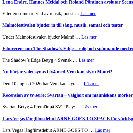
Trustorhärvan
Lena Endre, Hannes Meidal och Roland Pöntinen avslutar Scen
kompott
I
–
Delvis
fascinerande,
om
Efter en sommar fylld av musik, poesi …
Läs mer
bortom
spännande
Lena
genrens
och
Endre,
Malmöfestivalen bjuder in till sång, musik, samtal och teater
vidsträckta
ger
Hannes
terräng
mycket
Meidal
om
Under Malmöfestivalen bjuder Malmö …
Läs mer
att
och
Malmöfestivalen
tänka
Roland
bjuder
Filmrecension: The Shadow´s Edge – rolig och spännande med e
på
Pöntinen
in
avslutar
till
om
The Shadow´s Edge Betyg 4 Svensk …
Läs mer
Scensommar
sång,
Filmrecension:
på
musik,
The
Nu börjar valet synas i tv4 med Vem kan styra Mauri?
Artipelag
samtal
Shadow
och
´s
om
Den 10 augusti 2026 har Vem kan styra …
Läs mer
teater
Edge
Nu
–
börjar
Recension av tv-serie: Svärtan – välgjort om människans mörk
rolig
valet
och
synas
om
Svärtan Betyg 4 Premiär på SVT Play: …
Läs mer
spännande
i
Recension
med
tv4
av
Lars Vegas långfilmsdebut ARNE GOES TO SPACE får världspr
en
med
tv-
Jackie
Vem
serie:
Chan
om
Lars Vegas långfilmsdebut ARNE GOES TO …
Läs mer
kan