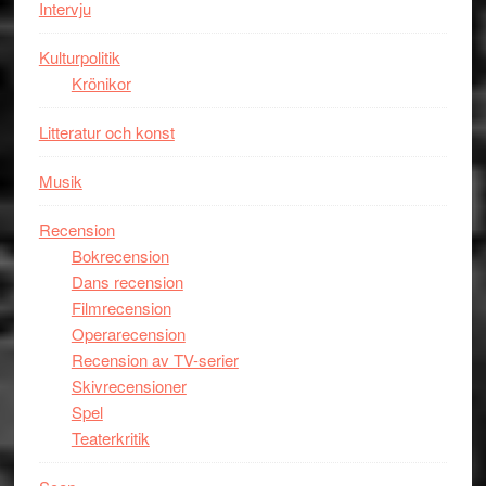
Intervju
Tucker
hyllar
Kulturpolitik
Miles
Krönikor
Davis
på
Litteratur och konst
Utopia
Musik
Recension
Bokrecension
Dans recension
Filmrecension
Operarecension
Recension av TV-serier
Skivrecensioner
Spel
Teaterkritik