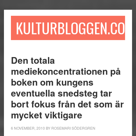
Hoppa
Hoppa
Hoppa
till
till
till
huvudinnehåll
det
sidfot
KULTURBLOGGEN.COM
primära
sidofältet
Den totala
mediekoncentrationen på
boken om kungens
eventuella snedsteg tar
bort fokus från det som är
mycket viktigare
6 NOVEMBER, 2010
BY
ROSEMARI SÖDERGREN