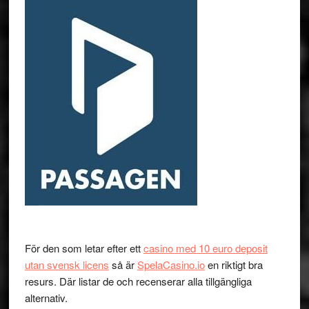
För den som letar efter ett
casino med 10 euro deposit
utan svensk licens
så är
SpelaCasino.io
en riktigt bra
resurs. Där listar de och recenserar alla tillgängliga
alternativ.