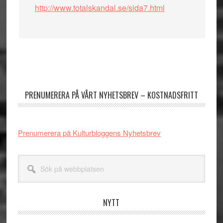
http://www.totalskandal.se/sida7.html
Primärt
sidofält
PRENUMERERA PÅ VÅRT NYHETSBREV – KOSTNADSFRITT
Prenumerera på Kulturbloggens Nyhetsbrev
Sök
på
webbplatsen
NYTT