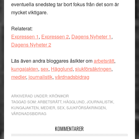
eventuella snedsteg tar bort fokus från det som är
mycket viktigare.
Relaterat:
Expressen 1
,
Expressen 2
,
Dagens Nyheter 1
,
Dagens Nyheter 2
Läs även andra bloggares åsikter om
arbetsrätt
,
kungajakten
,
sex
,
Hägglund
,
sjukförsäkringen
,
medier
,
journalistik
,
vårdnadsbidrag
ARKIVERAD UNDER:
KRÖNIKOR
TAGGAD SOM:
ARBETSRÄTT
,
HÄGGLUND
,
JOURNALISTIK
,
KUNGAJAKTEN
,
MEDIER
,
SEX
,
SJUKFÖRSÄKRINGEN
,
VÅRDNADSBIDRAG
Läsarkommentarer
KOMMENTARER