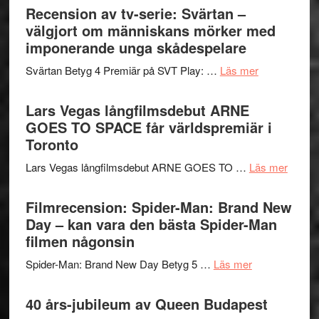
börjar
Recension av tv-serie: Svärtan –
rolig
valet
välgjort om människans mörker med
och
synas
imponerande unga skådespelare
spännande
i
med
om
Svärtan Betyg 4 Premiär på SVT Play: …
Läs mer
tv4
en
Recension
med
Jackie
av
Lars Vegas långfilmsdebut ARNE
Vem
Chan
tv-
GOES TO SPACE får världspremiär i
kan
i
serie:
Toronto
styra
storform
Svärtan
Mauri?
om
Lars Vegas långfilmsdebut ARNE GOES TO …
Läs mer
–
Lars
välgjort
Vegas
Filmrecension: Spider-Man: Brand New
om
långfi
Day – kan vara den bästa Spider-Man
människans
ARNE
filmen någonsin
mörker
GOES
med
om
Spider-Man: Brand New Day Betyg 5 …
Läs mer
TO
imponerande
Filmrecension
SPAC
unga
Spider-
40 års-jubileum av Queen Budapest
får
skådespelar
Man: