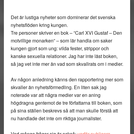
Det är lustiga nyheter som dominerar det svenska
nyhetsflöden kring kungen.
Tre personer skriver en bok – ”Carl XVI Gustaf – Den
motvillige monarken” – som lär handla om saker
kungen gjort som ung: vilda fester, strippor och
kanske sexuella relationer. Jag har inte läst boken,
så jag vet inte mer än vad som skvallrats om i medier.
Av någon anledning känns den rapportering mer som
skvaller än nyhetsförmedling. En liten sak jag
noterade var att några medier var en aning
högdragna gentemot de tre författarna till boken, som
på sina ställen beskrevs så att man skulle förstå att
nu handlade det inte om riktiga journalister.
Vad många frågar sig är också:
varför publicera