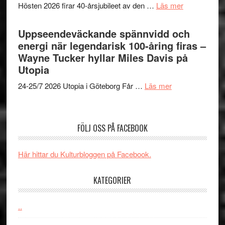
världs
om
Hösten 2026 firar 40-årsjubileet av den …
Läs mer
Brand
i
40
New
Toront
års-
Uppseendeväckande spännvidd och
Day
jubileum
energi när legendarisk 100-åring firas –
–
av
Wayne Tucker hyllar Miles Davis på
kan
Queen
Utopia
vara
Budapest
den
om
24-25/7 2026 Utopia i Göteborg Får …
Läs mer
bästa
Uppseendeväck
Spider-
spännvidd
Man
och
FÖLJ OSS PÅ FACEBOOK
filmen
energi
någonsin
när
Här hittar du Kulturbloggen på Facebook.
legendarisk
100-
KATEGORIER
åring
firas
–
..
Wayne