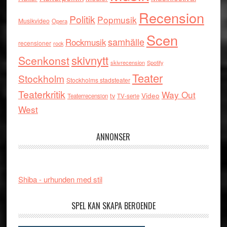
Recension
Politik
Popmusik
Musikvideo
Opera
Scen
samhälle
Rockmusik
recensioner
rock
skivnytt
Scenkonst
skivrecension
Spotify
Teater
Stockholm
Stockholms stadsteater
Teaterkritik
Way Out
tv
Video
Teaterrecension
TV-serie
West
ANNONSER
Shiba - urhunden med stil
SPEL KAN SKAPA BEROENDE