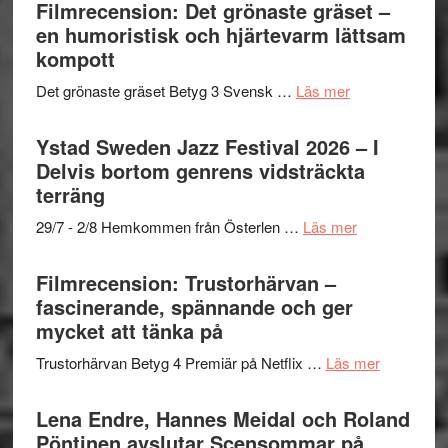
Filmrecension: Det grönaste gräset –
en humoristisk och hjärtevarm lättsam
kompott
om
Det grönaste gräset Betyg 3 Svensk …
Läs mer
Filmrecension:
Det
Ystad Sweden Jazz Festival 2026 – I
grönaste
Delvis bortom genrens vidsträckta
gräset
terräng
–
om
29/7 - 2/8 Hemkommen från Österlen …
Läs mer
en
Ystad
humoristisk
Sweden
Filmrecension: Trustorhärvan –
och
Jazz
fascinerande, spännande och ger
hjärtevarm
Festival
mycket att tänka på
lättsam
2026
kompott
om
Trustorhärvan Betyg 4 Premiär på Netflix …
Läs mer
–
Filmrecens
I
Trustorhä
Lena Endre, Hannes Meidal och Roland
Delvis
–
Pöntinen avslutar Scensommar på
bortom