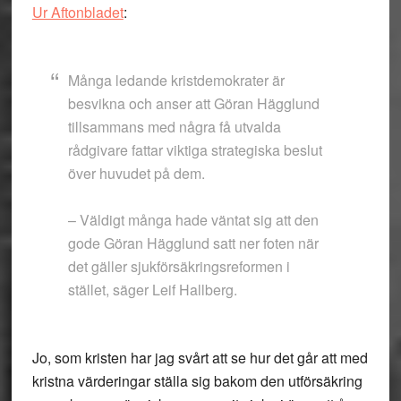
Ur Aftonbladet
:
Många ledande kristdemokrater är
besvikna och anser att Göran Hägglund
tillsammans med några få utvalda
rådgivare fattar viktiga strategiska beslut
över huvudet på dem.
– Väldigt många hade väntat sig att den
gode Göran Hägglund satt ner foten när
det gäller sjukförsäkringsreformen i
stället, säger Leif Hallberg.
Jo, som kristen har jag svårt att se hur det går att med
kristna värderingar ställa sig bakom den utförsäkring