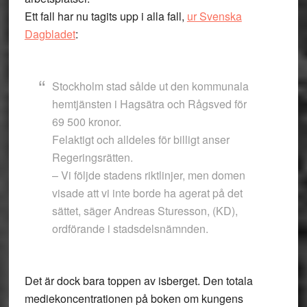
Ett fall har nu tagits upp i alla fall,
ur Svenska
Dagbladet
:
Stockholm stad sålde ut den kommunala
hemtjänsten i Hagsätra och Rågsved för
69 500 kronor.
Felaktigt och alldeles för billigt anser
Regeringsrätten.
– Vi följde stadens riktlinjer, men domen
visade att vi inte borde ha agerat på det
sättet, säger Andreas Sturesson, (KD),
ordförande i stadsdelsnämnden.
Det är dock bara toppen av isberget. Den totala
mediekoncentrationen på boken om kungens