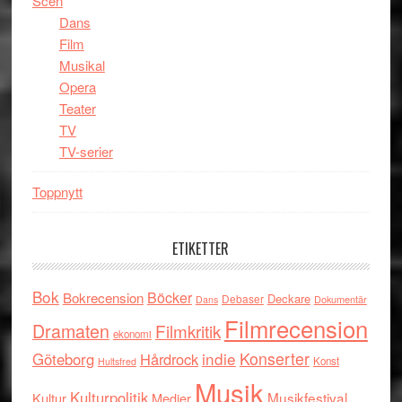
Scen
Dans
Film
Musikal
Opera
Teater
TV
TV-serier
Toppnytt
ETIKETTER
Bok
Böcker
Bokrecension
Deckare
Debaser
Dokumentär
Dans
Filmrecension
Dramaten
Filmkritik
ekonomi
indie
Konserter
Göteborg
Hårdrock
Konst
Hultsfred
Musik
Kulturpolitik
Musikfestival
Kultur
Medier