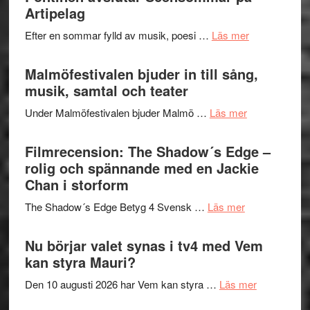
fascineran
Artipelag
genrens
spännand
vidsträckta
om
Efter en sommar fylld av musik, poesi …
Läs mer
och
terräng
Lena
ger
Endre,
Malmöfestivalen bjuder in till sång,
mycket
Hannes
musik, samtal och teater
att
Meidal
tänka
om
Under Malmöfestivalen bjuder Malmö …
Läs mer
och
på
Malmöfestiva
Roland
bjuder
Filmrecension: The Shadow´s Edge –
Pöntinen
in
rolig och spännande med en Jackie
avslutar
till
Chan i storform
Scensommar
sång,
på
om
The Shadow´s Edge Betyg 4 Svensk …
Läs mer
musik,
Artipelag
Filmrecension
samtal
The
Nu börjar valet synas i tv4 med Vem
och
Shadow
kan styra Mauri?
teater
´s
om
Den 10 augusti 2026 har Vem kan styra …
Läs mer
Edge
Nu
–