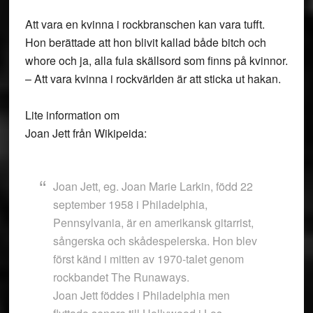
Att vara en kvinna i rockbranschen kan vara tufft.
Hon berättade att hon blivit kallad både bitch och
whore och ja, alla fula skällsord som finns på kvinnor.
– Att vara kvinna i rockvärlden är att sticka ut hakan.
Lite information om
Joan Jett från Wikipeida:
Joan Jett, eg. Joan Marie Larkin, född 22
september 1958 i Philadelphia,
Pennsylvania, är en amerikansk gitarrist,
sångerska och skådespelerska. Hon blev
först känd i mitten av 1970-talet genom
rockbandet The Runaways.
Joan Jett föddes i Philadelphia men