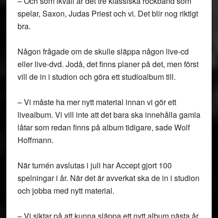
– Och som ikväll är det tre klassiska rockband som
spelar, Saxon, Judas Priest och vi. Det blir nog riktigt
bra.
Någon frågade om de skulle släppa någon live-cd
eller live-dvd. Jodå, det finns planer på det, men först
vill de in i studion och göra ett studioalbum till.
– Vi måste ha mer nytt material innan vi gör ett
livealbum. Vi vill inte att det bara ska innehålla gamla
låtar som redan finns på album tidigare, sade Wolf
Hoffmann.
När turnén avslutas i juli har Accept gjort 100
spelningar i år. När det är avverkat ska de in i studion
och jobba med nytt material.
– Vi siktar på att kunna släppa ett nytt album nästa år,