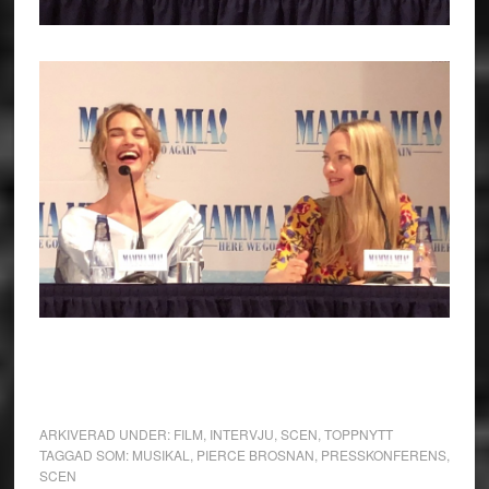
ARKIVERAD UNDER:
FILM
,
INTERVJU
,
SCEN
,
TOPPNYTT
TAGGAD SOM:
MUSIKAL
,
PIERCE BROSNAN
,
PRESSKONFERENS
,
SCEN