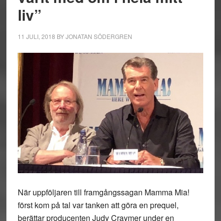
liv”
11 JULI, 2018
BY
JONATAN SÖDERGREN
När uppföljaren till framgångssagan Mamma Mia!
först kom på tal var tanken att göra en prequel,
berättar producenten Judy Craymer under en