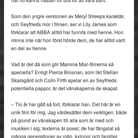
här nu känns nästan för bra för att vara sant.
Som den yngre versionen av Meryl Streeps karaktär,
och Seyfrieds mor i filmen, ser vi Lily James som
förklarar att ABBA alltid har funnits med henne. Hon
minns inte när hon först hörde dem, de har alltid varit
en del av henne.
Vad är det då som gör Mamma Mia!-filmerna så
speciella? Enligt Pierce Brosnan, som likt Stellan
Skarsgård och Colin Firth spelar en av Seyfrieds
potentiella pappor, är det vänskaperna de skapat.
– Tio år har gått så fort, förklarar han. Det här är en
unik film för mig. Jag värdesätter dem verkligen, både
på grund av vänskapen till alla som är med och
musiken i sig; texterna är poesi; de har fängslat så
många generationer av män, kvinnor och familjer.