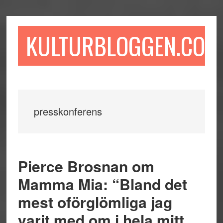
Hoppa
Hoppa
Hoppa
till
till
till
huvudinnehåll
det
sidfot
KULTURBLOGGEN.COM
primära
sidofältet
presskonferens
Pierce Brosnan om
Mamma Mia: “Bland det
mest oförglömliga jag
varit med om i hela mitt