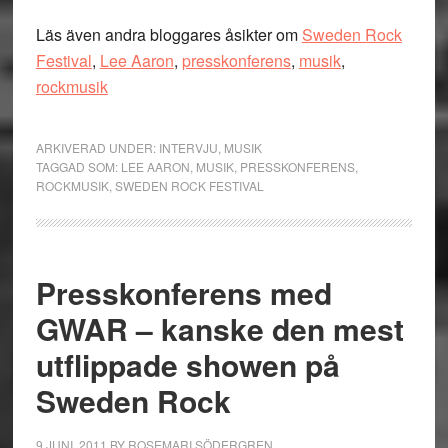
Läs även andra bloggares åsikter om
Sweden Rock
Festival
,
Lee Aaron
,
presskonferens
,
musik
,
rockmusik
ARKIVERAD UNDER:
INTERVJU
,
MUSIK
TAGGAD SOM:
LEE AARON
,
MUSIK
,
PRESSKONFERENS
,
ROCKMUSIK
,
SWEDEN ROCK FESTIVAL
Presskonferens med
GWAR – kanske den mest
utflippade showen på
Sweden Rock
9 JUNI, 2011
BY
ROSEMARI SÖDERGREN