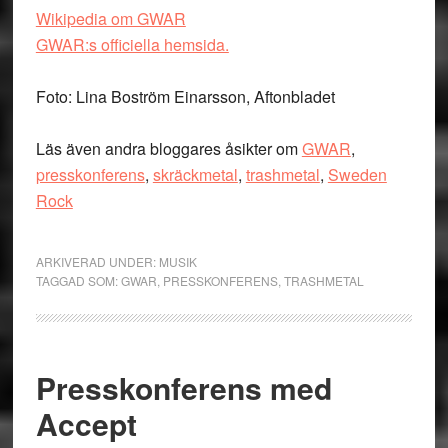
Wikipedia om GWAR
GWAR:s officiella hemsida.
Foto: Lina Boström Einarsson, Aftonbladet
Läs även andra bloggares åsikter om
GWAR
,
presskonferens
,
skräckmetal
,
trashmetal
,
Sweden
Rock
ARKIVERAD UNDER:
MUSIK
TAGGAD SOM:
GWAR
,
PRESSKONFERENS
,
TRASHMETAL
Presskonferens med
Accept