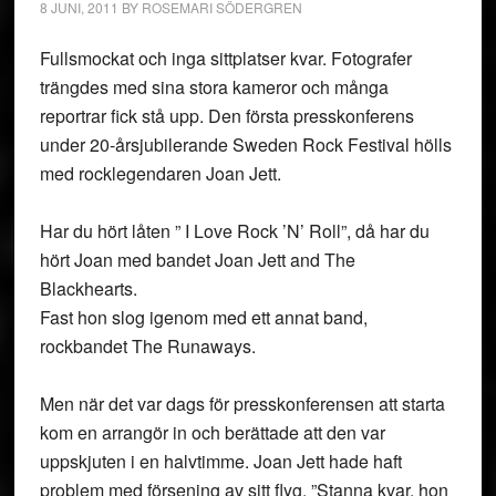
8 JUNI, 2011
BY
ROSEMARI SÖDERGREN
Fullsmockat och inga sittplatser kvar. Fotografer
trängdes med sina stora kameror och många
reportrar fick stå upp. Den första presskonferens
under 20-årsjubilerande Sweden Rock Festival hölls
med rocklegendaren Joan Jett.
Har du hört låten ” I Love Rock ’N’ Roll”, då har du
hört Joan med bandet Joan Jett and The
Blackhearts.
Fast hon slog igenom med ett annat band,
rockbandet The Runaways.
Men när det var dags för presskonferensen att starta
kom en arrangör in och berättade att den var
uppskjuten i en halvtimme. Joan Jett hade haft
problem med försening av sitt flyg. ”Stanna kvar, hon