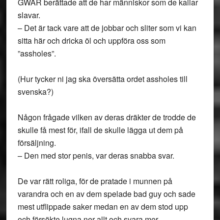
GWAR berättade att de har människor som de kallar
slavar.
– Det är tack vare att de jobbar och sliter som vi kan
sitta här och dricka öl och uppföra oss som
”assholes”.
(Hur tycker ni jag ska översätta ordet assholes till
svenska?)
Någon frågade vilken av deras dräkter de trodde de
skulle få mest för, ifall de skulle lägga ut dem på
försäljning.
– Den med stor penis, var deras snabba svar.
De var rätt roliga, för de pratade i munnen på
varandra och en av dem spelade bad guy och sade
mest utflippade saker medan en av dem stod upp
och försökte lugna ner allt och svara mer