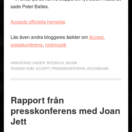
sade Peter Baltes.
Accepts officiella hemsida
Läs även andra bloggares åsikter om
Accept
,
presskonferens
,
rockmusik
ARKIVERAD UNDER:
INTERVJU
,
MUSIK
TAGGAD SOM:
ACCEPT
,
PRESSKONFERENS
,
ROCKMUSIK
Rapport från
presskonferens med Joan
Jett