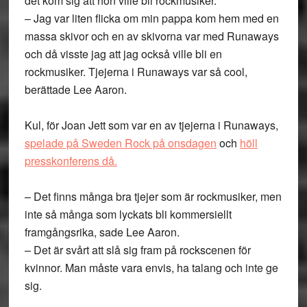
det kom sig att hon ville bli rockmusiker.
– Jag var liten flicka om min pappa kom hem med en
massa skivor och en av skivorna var med Runaways
och då visste jag att jag också ville bli en
rockmusiker. Tjejerna i Runaways var så cool,
berättade Lee Aaron.
Kul, för Joan Jett som var en av tjejerna i Runaways,
spelade på Sweden Rock på onsdagen
och
höll
presskonferens då.
– Det finns många bra tjejer som är rockmusiker, men
inte så många som lyckats bli kommersiellt
framgångsrika, sade Lee Aaron.
– Det är svårt att slå sig fram på rockscenen för
kvinnor. Man måste vara envis, ha talang och inte ge
sig.