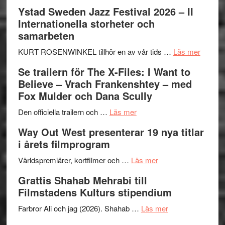
Recension:
Ystad Sweden Jazz Festival 2026 – II
Håkan
Internationella storheter och
Hellström
samarbeten
–
Huskvarna
om
KURT ROSENWINKEL tillhör en av vår tids …
Läs mer
Folkets
Ystad
Se trailern för The X-Files: I Want to
Park
Swede
Believe – Vrach Frankenshtey – med
–
Jazz
Fox Mulder och Dana Scully
en
Festiva
om
helt
2026
Den officiella trailern och …
Läs mer
Se
lysande
–
Way Out West presenterar 19 nya titlar
trailern
kväll
II
i årets filmprogram
för
Internat
The
om
storhet
Världspremiärer, kortfilmer och …
Läs mer
X-
Way
och
Grattis Shahab Mehrabi till
Files:
Out
samarb
Filmstadens Kulturs stipendium
I
West
Want
presenterar
om
Farbror Ali och jag (2026). Shahab …
Läs mer
to
19
Grattis