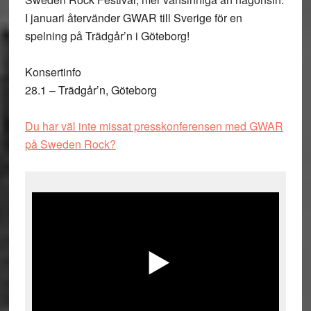
I januari återvänder GWAR till Sverige för en
spelning på Trädgår’n i Göteborg!
Konsertinfo
28.1 – Trädgår’n, Göteborg
Du har väl inte missat presskonferensen med GWAR
på Sweden Rock?