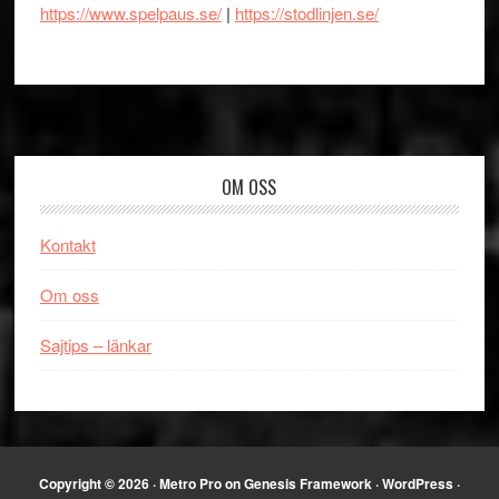
https://www.spelpaus.se/
|
https://stodlinjen.se/
Footer
OM OSS
Kontakt
Om oss
Sajtips – länkar
Copyright © 2026 ·
Metro Pro
on
Genesis Framework
·
WordPress
·