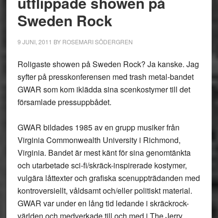
utflippade showen på
Sweden Rock
9 JUNI, 2011
BY
ROSEMARI SÖDERGREN
Roligaste showen på Sweden Rock? Ja kanske. Jag
syfter på presskonferensen med trash metal-bandet
GWAR som kom iklädda sina scenkostymer till det
församlade pressuppbådet.
GWAR bildades 1985 av en grupp musiker från
Virginia Commonwealth University i Richmond,
Virginia. Bandet är mest känt för sina genomtänkta
och utarbetade sci-fi/skräck-inspirerade kostymer,
vulgära låttexter och grafiska scenuppträdanden med
kontroversiellt, våldsamt och/eller politiskt material.
GWAR var under en lång tid ledande i skräckrock-
världen och medverkade till och med i The Jerry