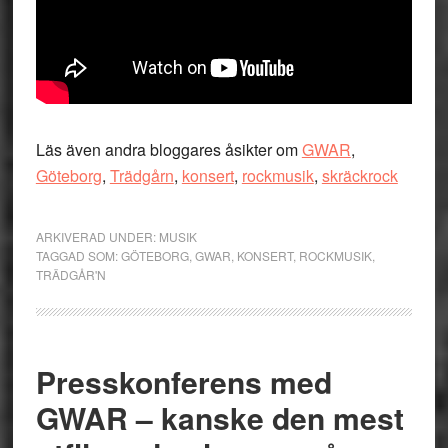
Läs även andra bloggares åsikter om
GWAR
,
Göteborg
,
Trädgårn
,
konsert
,
rockmusik
,
skräckrock
ARKIVERAD UNDER:
MUSIK
TAGGAD SOM:
GÖTEBORG
,
GWAR
,
KONSERT
,
ROCKMUSIK
,
TRÄDGÅR'N
Presskonferens med
GWAR – kanske den mest