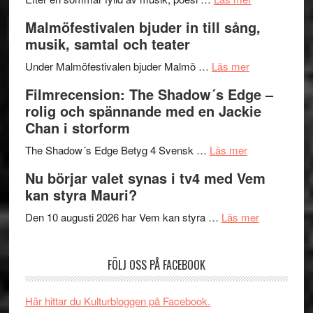
vidsträckta
Lena
och
Malmöfestivalen bjuder in till sång,
terräng
Endre,
ger
musik, samtal och teater
Hannes
mycket
om
Meidal
att
Under Malmöfestivalen bjuder Malmö …
Läs mer
Malmöfestiva
och
tänka
Filmrecension: The Shadow´s Edge –
bjuder
Roland
på
rolig och spännande med en Jackie
in
Pöntinen
Chan i storform
till
avslutar
om
sång,
Scensommar
The Shadow´s Edge Betyg 4 Svensk …
Läs mer
Filmrecension
musik,
på
Nu börjar valet synas i tv4 med Vem
The
samtal
Artipelag
kan styra Mauri?
Shadow
och
´s
teater
om
Den 10 augusti 2026 har Vem kan styra …
Läs mer
Edge
Nu
–
börjar
FÖLJ OSS PÅ FACEBOOK
rolig
valet
och
synas
spännande
i
Här hittar du Kulturbloggen på Facebook.