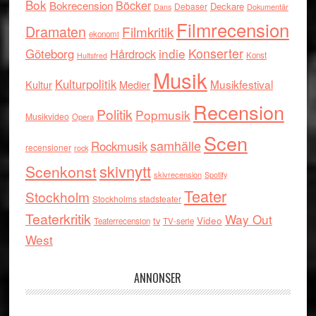
Bok
Böcker
Bokrecension
Deckare
Debaser
Dokumentär
Dans
Filmrecension
Dramaten
Filmkritik
ekonomi
indie
Konserter
Göteborg
Hårdrock
Konst
Hultsfred
Musik
Kulturpolitik
Musikfestival
Kultur
Medier
Recension
Politik
Popmusik
Musikvideo
Opera
Scen
samhälle
Rockmusik
recensioner
rock
skivnytt
Scenkonst
skivrecension
Spotify
Teater
Stockholm
Stockholms stadsteater
Teaterkritik
Way Out
tv
Video
Teaterrecension
TV-serie
West
ANNONSER