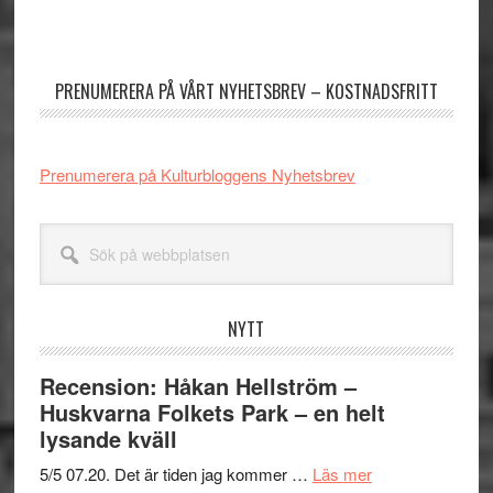
Primärt
sidofält
PRENUMERERA PÅ VÅRT NYHETSBREV – KOSTNADSFRITT
Prenumerera på Kulturbloggens Nyhetsbrev
Sök
på
webbplatsen
NYTT
Recension: Håkan Hellström –
Huskvarna Folkets Park – en helt
lysande kväll
om
5/5 07.20. Det är tiden jag kommer …
Läs mer