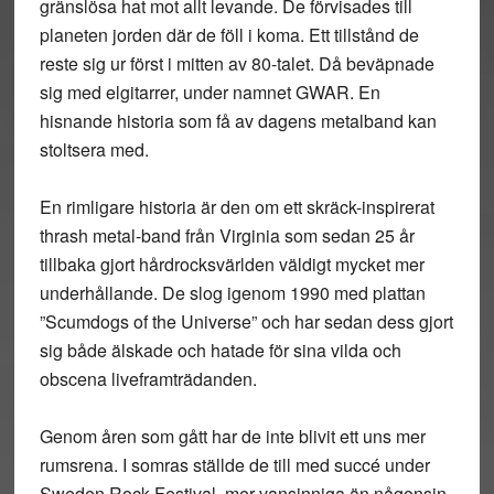
gränslösa hat mot allt levande. De förvisades till
planeten jorden där de föll i koma. Ett tillstånd de
reste sig ur först i mitten av 80-talet. Då beväpnade
sig med elgitarrer, under namnet GWAR. En
hisnande historia som få av dagens metalband kan
stoltsera med.
En rimligare historia är den om ett skräck-inspirerat
thrash metal-band från Virginia som sedan 25 år
tillbaka gjort hårdrocksvärlden väldigt mycket mer
underhållande. De slog igenom 1990 med plattan
”Scumdogs of the Universe” och har sedan dess gjort
sig både älskade och hatade för sina vilda och
obscena liveframträdanden.
Genom åren som gått har de inte blivit ett uns mer
rumsrena. I somras ställde de till med succé under
Sweden Rock Festival, mer vansinniga än någonsin.