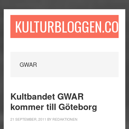
Hoppa
Hoppa
Hoppa
till
till
till
huvudinnehåll
det
sidfot
KULTURBLOGGEN.COM
primära
sidofältet
GWAR
Kultbandet GWAR
kommer till Göteborg
21 SEPTEMBER, 2011
BY
REDAKTIONEN