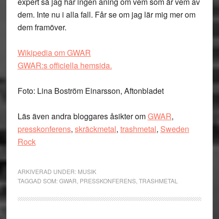
expert så jag har ingen aning om vem som är vem av
dem. Inte nu i alla fall. Får se om jag lär mig mer om
dem framöver.
Wikipedia om GWAR
GWAR:s officiella hemsida.
Foto: Lina Boström Einarsson, Aftonbladet
Läs även andra bloggares åsikter om
GWAR
,
presskonferens
,
skräckmetal
,
trashmetal
,
Sweden
Rock
ARKIVERAD UNDER:
MUSIK
TAGGAD SOM:
GWAR
,
PRESSKONFERENS
,
TRASHMETAL