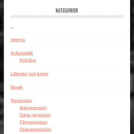
med
tv4
en
med
KATEGORIER
Jackie
Vem
Chan
kan
..
i
styra
storform
Mauri?
Intervju
Kulturpolitik
Krönikor
Litteratur och konst
Musik
Recension
Bokrecension
Dans recension
Filmrecension
Operarecension