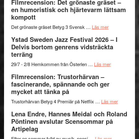
Filmrecension: Det grönaste gräset –
Believe
nya
Shahab
en humoristisk och hjärtevarm lättsam
–
titlar
Mehrabi
kompott
Vrach
i
till
Frankenshtey
årets
Filmstadens
om
Det grönaste gräset Betyg 3 Svensk …
Läs mer
–
filmprogram
Kulturs
Filmrecension:
Ystad Sweden Jazz Festival 2026 – I
med
stipendium
Det
Delvis bortom genrens vidsträckta
Fox
grönaste
terräng
Mulder
gräset
och
–
om
29/7 - 2/8 Hemkommen från Österlen …
Läs mer
Dana
en
Ystad
Filmrecension: Trustorhärvan –
Scully
humoristisk
Sweden
fascinerande, spännande och ger
och
Jazz
mycket att tänka på
hjärtevarm
Festival
lättsam
2026
om
Trustorhärvan Betyg 4 Premiär på Netflix …
Läs mer
kompott
–
Filmrecens
Lena Endre, Hannes Meidal och Roland
I
Trustorhä
Pöntinen avslutar Scensommar på
Delvis
–
Artipelag
bortom
fascineran
genrens
om
spännand
Efter en sommar fylld av musik, poesi …
Läs mer