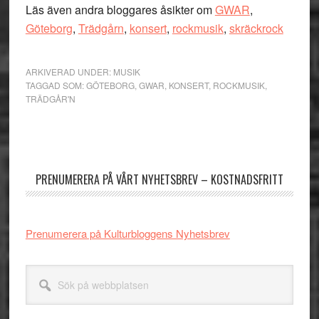
Läs även andra bloggares åsikter om
GWAR
,
Göteborg
,
Trädgårn
,
konsert
,
rockmusik
,
skräckrock
ARKIVERAD UNDER:
MUSIK
TAGGAD SOM:
GÖTEBORG
,
GWAR
,
KONSERT
,
ROCKMUSIK
,
TRÄDGÅR'N
Primärt
sidofält
PRENUMERERA PÅ VÅRT NYHETSBREV – KOSTNADSFRITT
Prenumerera på Kulturbloggens Nyhetsbrev
Sök
på
webbplatsen