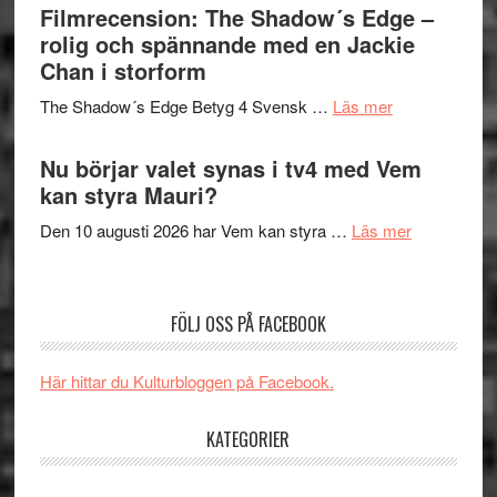
bjuder
Filmrecension: The Shadow´s Edge –
Pöntinen
in
rolig och spännande med en Jackie
avslutar
till
Chan i storform
Scensommar
sång,
på
om
The Shadow´s Edge Betyg 4 Svensk …
Läs mer
musik,
Artipelag
Filmrecension
samtal
The
Nu börjar valet synas i tv4 med Vem
och
Shadow
kan styra Mauri?
teater
´s
om
Den 10 augusti 2026 har Vem kan styra …
Läs mer
Edge
Nu
–
börjar
rolig
valet
och
FÖLJ OSS PÅ FACEBOOK
synas
spännande
i
med
Här hittar du Kulturbloggen på Facebook.
tv4
en
med
Jackie
KATEGORIER
Vem
Chan
kan
i
styra
..