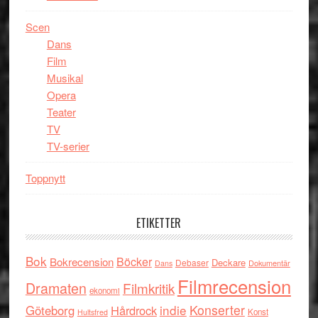
Scen
Dans
Film
Musikal
Opera
Teater
TV
TV-serier
Toppnytt
ETIKETTER
Bok
Böcker
Bokrecension
Deckare
Debaser
Dokumentär
Dans
Filmrecension
Dramaten
Filmkritik
ekonomi
indie
Konserter
Göteborg
Hårdrock
Konst
Hultsfred