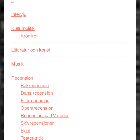
storform
Mauri?
Intervju
Kulturpolitik
Krönikor
Litteratur och konst
Musik
Recension
Bokrecension
Dans recension
Filmrecension
Operarecension
Recension av TV-serier
Skivrecensioner
Spel
Teaterkritik