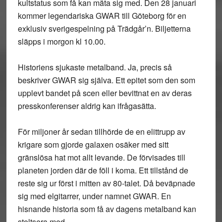
kultstatus som få kan mäta sig med. Den 28 januari
kommer legendariska GWAR till Göteborg för en
exklusiv sverigespelning på Trädgår’n. Biljetterna
släpps i morgon kl 10.00.
Historiens sjukaste metalband. Ja, precis så
beskriver GWAR sig själva. Ett epitet som den som
upplevt bandet på scen eller bevittnat en av deras
presskonferenser aldrig kan ifrågasätta.
För miljoner år sedan tillhörde de en elittrupp av
krigare som gjorde galaxen osäker med sitt
gränslösa hat mot allt levande. De förvisades till
planeten jorden där de föll i koma. Ett tillstånd de
reste sig ur först i mitten av 80-talet. Då beväpnade
sig med elgitarrer, under namnet GWAR. En
hisnande historia som få av dagens metalband kan
stoltsera med.