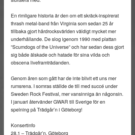
En rimligare historia är den om ett skräck-inspirerat
thrash metal-band från Virginia som sedan 25 år
tillbaka gjort hårdrocksvärlden väldigt mycket mer
underhållande. De slog igenom 1990 med plattan
”Scumdogs of the Universe” och har sedan dess gjort
sig både älskade och hatade för sina vilda och
obscena liveframträdanden.
Genom åren som gått har de inte blivit ett uns mer
rumsrena. I somras ställde de till med succé under
Sweden Rock Festival, mer vansinniga än någonsin.
I januari återvänder GWAR till Sverige för en
spelning på Trädgår’n i Göteborg!
Konsertinfo
28.1 – Trädgår’n, Göteborg