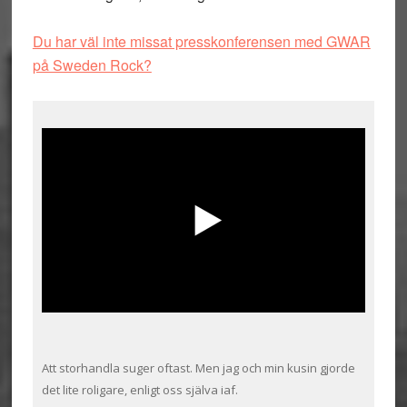
Du har väl inte missat presskonferensen med GWAR
på Sweden Rock?