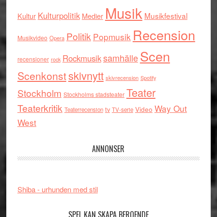
Musik
Kulturpolitik
Musikfestival
Kultur
Medier
Recension
Politik
Popmusik
Musikvideo
Opera
Scen
samhälle
Rockmusik
recensioner
rock
skivnytt
Scenkonst
skivrecension
Spotify
Teater
Stockholm
Stockholms stadsteater
Teaterkritik
Way Out
tv
Video
Teaterrecension
TV-serie
West
ANNONSER
Shiba - urhunden med stil
SPEL KAN SKAPA BEROENDE