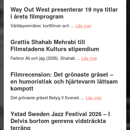
II
trailern
Way Out West presenterar 19 nya titlar
Internat
för
i årets filmprogram
storhet
The
och
om
Världspremiärer, kortfilmer och …
Läs mer
X-
samarb
Way
Files:
Out
Grattis Shahab Mehrabi till
I
West
Filmstadens Kulturs stipendium
Want
presenterar
to
om
Farbror Ali och jag (2026). Shahab …
Läs mer
19
Believe
Grattis
nya
–
Shahab
Filmrecension: Det grönaste gräset –
titlar
Vrach
Mehrabi
en humoristisk och hjärtevarm lättsam
i
Frankenshtey
till
kompott
årets
–
Filmstadens
filmprogram
med
om
Det grönaste gräset Betyg 3 Svensk …
Läs mer
Kulturs
Fox
Filmrecension:
stipendium
Mulder
Det
Ystad Sweden Jazz Festival 2026 – I
och
grönaste
Delvis bortom genrens vidsträckta
Dana
gräset
terräng