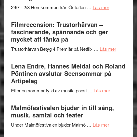
Scully
–
om
29/7 - 2/8 Hemkommen från Österlen …
Läs mer
en
Ystad
humoristisk
Sweden
Filmrecension: Trustorhärvan –
och
Jazz
fascinerande, spännande och ger
hjärtevarm
Festival
mycket att tänka på
lättsam
2026
kompott
om
Trustorhärvan Betyg 4 Premiär på Netflix …
Läs mer
–
Filmrecens
I
Trustorhä
Lena Endre, Hannes Meidal och Roland
Delvis
–
Pöntinen avslutar Scensommar på
bortom
fascineran
Artipelag
genrens
spännand
vidsträckta
om
Efter en sommar fylld av musik, poesi …
Läs mer
och
terräng
Lena
ger
Endre,
Malmöfestivalen bjuder in till sång,
mycket
Hannes
musik, samtal och teater
att
Meidal
tänka
om
Under Malmöfestivalen bjuder Malmö …
Läs mer
och
på
Malmöfestiva
Roland