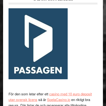
För den som letar efter ett
casino med 10 euro deposit
utan svensk licens
så är
SpelaCasino.io
en riktigt bra
resurs. Där listar de och recenserar alla tillgängliga