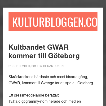
Hoppa
Hoppa
Hoppa
till
till
till
huvudinnehåll
det
sidfot
KULTURBLOGGEN.COM
primära
sidofältet
Kultbandet GWAR
kommer till Göteborg
21 SEPTEMBER, 2011
BY
REDAKTIONEN
Skräckrockens hårdaste och mest bisarra gäng,
GWAR, kommer till Sverige för att spela i Göteborg.
Ett pressmeddelande berättar:
Tvåfaldigt grammy-nominerade och med en