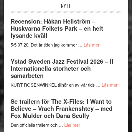
NYTT
Recension: Håkan Hellström –
Huskvarna Folkets Park – en helt
lysande kväll
om
5/5 07.20. Det är tiden jag kommer …
Läs mer
Recension:
Håkan
Ystad Sweden Jazz Festival 2026 – II
Hellström
Internationella storheter och
–
samarbeten
Huskvarna
om
KURT ROSENWINKEL tillhör en av vår tids …
Läs mer
Folkets
Ystad
Park
Swede
Se trailern för The X-Files: I Want to
–
Jazz
Believe – Vrach Frankenshtey – med
en
Festiva
Fox Mulder och Dana Scully
helt
2026
lysande
om
Den officiella trailern och …
Läs mer
–
kväll
Se