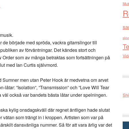
Mus
e
R
sa
amusik.
skiv
de började med spröda, vackra gitarrslingor till
Te
 publiken av förväntningar. Det kändes stort och
Vid
ew Order som av många betraktas som fortsättningen på
slut med Ian Curtis självmord.
d Sumner men utan Peter Hook är medvetna om arvet
on-låtar: ”Isolation”, ”Transmission” och ”Love Will Tear
na väl också var bandets bästa låtar under spelningen.
Shi
nska kylig onsdagskväll där regnet äntligen hade slutat
 vätan som trängt in i kroppen. Artisten som var på
ärskilt dansvänliga nummer. Så för att vara ärlig var det