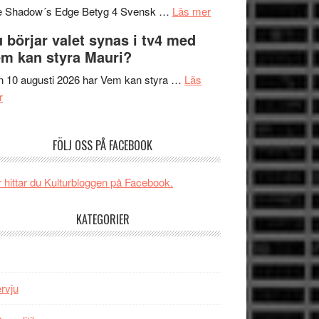
om
sång,
Scensommar
e Shadow´s Edge Betyg 4 Svensk …
Läs mer
Filmrecension:
musik,
på
 börjar valet synas i tv4 med
The
samtal
Artipelag
m kan styra Mauri?
Shadow
och
´s
teater
 10 augusti 2026 har Vem kan styra …
Läs
om
Edge
r
Nu
–
börjar
rolig
FÖLJ OSS PÅ FACEBOOK
valet
och
synas
spännande
i
med
 hittar du Kulturbloggen på Facebook.
tv4
en
med
Jackie
KATEGORIER
Vem
Chan
kan
i
styra
storform
Mauri?
ervju