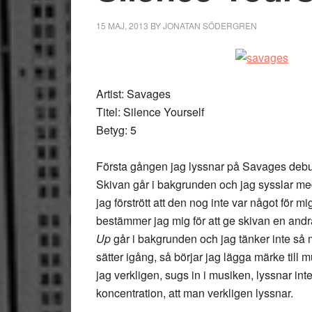
15 MAJ, 2013
BY
JONATAN SÖDERGREN
Artist: Savages
Titel: Silence Yourself
Betyg: 5
Första gången jag lyssnar på Savages deb
Skivan går i bakgrunden och jag sysslar med
jag förstrött att den nog inte var något för
bestämmer jag mig för att ge skivan en and
Up
går i bakgrunden och jag tänker inte så 
sätter igång, så börjar jag lägga märke til
jag verkligen, sugs in i musiken, lyssnar inten
koncentration, att man verkligen lyssnar.