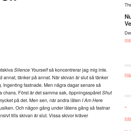
Th
Nu
Ve
Den
me
utskiva
Silence Yourself
så koncentrerar jag mig inte.
Här
 annat, tänker på annat. När skivan är slut så tänker
 mig. Ingenting fastnade. Men några dagar senare så
ra chans. Först är det samma sak, öppningsspåret
Shut
mycket på det. Men sen, när andra låten
I Am Here
..
l musiken. Och någon gång under låtens gång så fastnar
sivt tills skivan är slut. Vissa skivor kräver
Int