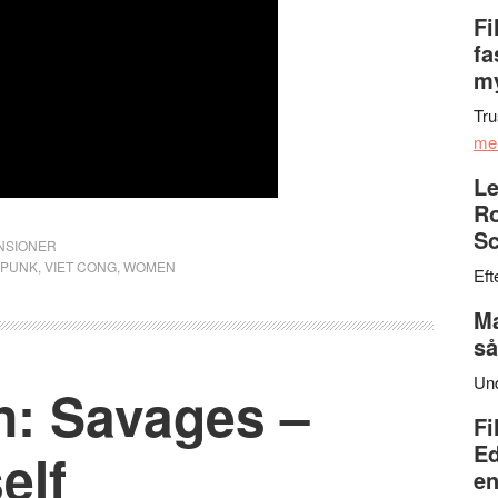
Fi
fa
my
Tru
me
Le
Ro
Sc
NSIONER
TPUNK
,
VIET CONG
,
WOMEN
Eft
Ma
så
Un
n: Savages –
Fi
Ed
elf
en