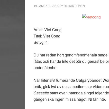
19 JANUARI, 2015
BY
REDAKTIONEN
Artist: Viet Cong
Titel: Viet Cong
Betyg: 4
Du har redan hört genomfenomenala singe
låtar, och har du inte det bör du genast be o
underlåtenhet.
När intensivt turnerande Calgarybandet Wom
bråk, gick två av dess medlemmar vidare och
Cassette
samt ovan nämnda singel följer de
gången ska ingen missa något. Ni får inte.