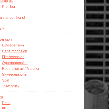
turpolitik
Krönikor
teratur och konst
sik
cension
Bokrecension
Dans recension
Filmrecension
Operarecension
Recension av TV-serier
Skivrecensioner
Spel
Teaterkritik
en
Dans
Film