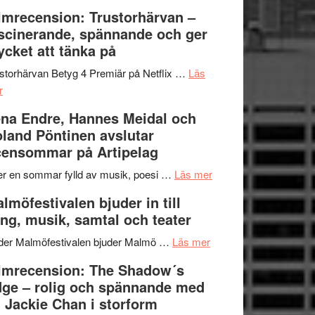
Dana
en
Ystad
lmrecension: Trustorhärvan –
Scully
humoristisk
Sweden
scinerande, spännande och ger
och
Jazz
cket att tänka på
hjärtevarm
Festival
lättsam
2026
storhärvan Betyg 4 Premiär på Netflix …
Läs
om
kompott
–
r
Filmrecension:
I
na Endre, Hannes Meidal och
Trustorhärvan
Delvis
land Pöntinen avslutar
–
bortom
ensommar på Artipelag
fascinerande,
genrens
spännande
vidsträckta
om
er en sommar fylld av musik, poesi …
Läs mer
och
terräng
Lena
lmöfestivalen bjuder in till
ger
Endre,
ng, musik, samtal och teater
mycket
Hannes
att
om
Meidal
der Malmöfestivalen bjuder Malmö …
Läs mer
tänka
Malmöfestivalen
och
lmrecension: The Shadow´s
på
bjuder
Roland
ge – rolig och spännande med
in
Pöntinen
 Jackie Chan i storform
till
avslutar