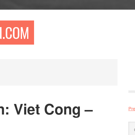
N.COM
Pr
si
: Viet Cong –
Pre
Sö
på