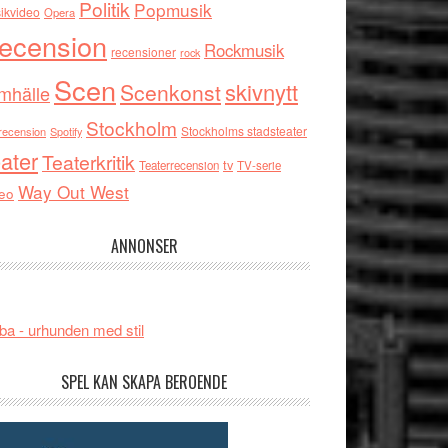
Politik
Popmusik
ikvideo
Opera
ecension
Rockmusik
recensioner
rock
Scen
skivnytt
Scenkonst
mhälle
Stockholm
Stockholms stadsteater
recension
Spotify
ater
Teaterkritik
tv
Teaterrecension
TV-serie
Way Out West
eo
ANNONSER
ba - urhunden med stil
SPEL KAN SKAPA BEROENDE