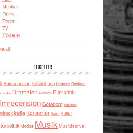
Musikal
Opera
Teater
TV
TV-serier
pnytt
ETIKETTER
k
Böcker
Bokrecension
Deckare
Debaser
Dans
Dramaten
Filmkritik
umentär
ekonomi
ilmrecension
Göteborg
Hultsfred
indie
Konserter
rdrock
Kultur
Konst
Musik
turpolitik
Musikfestival
Medier