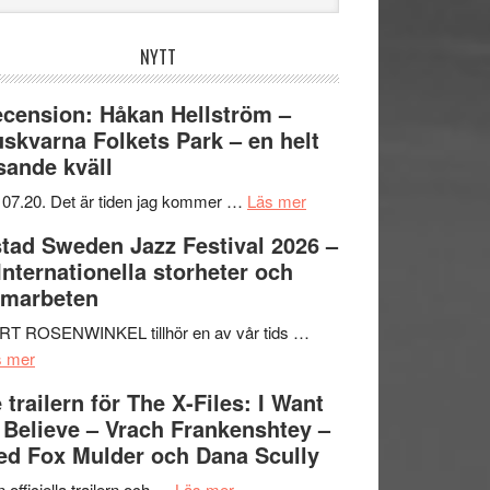
bplatsen
NYTT
cension: Håkan Hellström –
skvarna Folkets Park – en helt
sande kväll
om
 07.20. Det är tiden jag kommer …
Läs mer
Recension:
tad Sweden Jazz Festival 2026 –
Håkan
 Internationella storheter och
Hellström
amarbeten
–
Huskvarna
RT ROSENWINKEL tillhör en av vår tids …
om
Folkets
s mer
Ystad
Park
 trailern för The X-Files: I Want
Sweden
–
 Believe – Vrach Frankenshtey –
Jazz
en
d Fox Mulder och Dana Scully
Festival
helt
2026
om
lysande
 officiella trailern och …
Läs mer