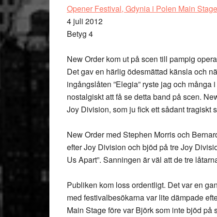
Opener Festival, Gdynia i Polen Main Stag
4 juli 2012
Betyg 4
New Order kom ut på scen till pampig oper
Det gav en härlig ödesmättad känsla och när 
ingångslåten ”Elegia” ryste jag och många i
nostalgiskt att få se detta band på scen. N
Joy Division, som ju fick ett sådant tragiskt 
New Order med Stephen Morris och Bernar
efter Joy Division och bjöd på tre Joy Divisi
Us Apart”. Sanningen är väl att de tre låtar
Publiken kom loss ordentligt. Det var en ga
med festivalbesökarna var lite dämpade efter
Main Stage före var Björk som inte bjöd på s