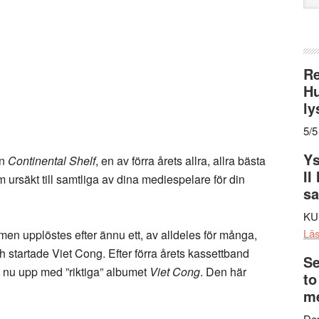
web
Re
Hu
ly
5/5
Ys
ln
Continental Shelf
, en av förra årets allra, allra bästa
II
m ursäkt till samtliga av dina mediespelare för din
s
KU
Lä
en upplöstes efter ännu ett, av alldeles för många,
 startade Viet Cong. Efter förra årets kassettband
Se
 nu upp med ”riktiga” albumet
Viet Cong
. Den här
to
me
Den