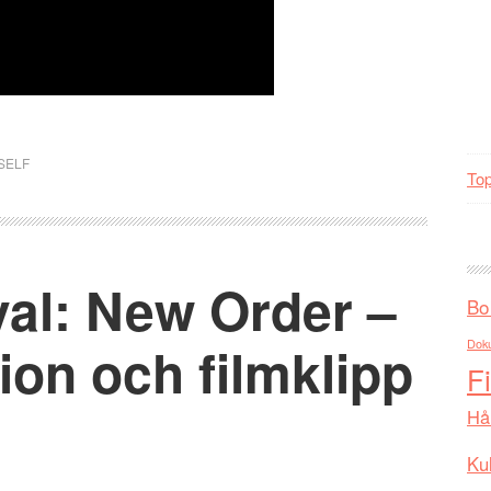
SELF
Top
val: New Order –
Bo
sion och filmklipp
Dok
F
Hå
Kul