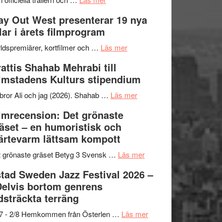
–
Se
kväll
y Out West presenterar 19 nya
II
trailern
tlar i årets filmprogram
Internationella
för
storheter
The
om
ldspremiärer, kortfilmer och …
Läs mer
och
X-
Way
attis Shahab Mehrabi till
samarbeten
Files:
Out
lmstadens Kulturs stipendium
I
West
Want
presenterar
om
bror Ali och jag (2026). Shahab …
Läs mer
to
19
Grattis
lmrecension: Det grönaste
Believe
nya
Shahab
äset – en humoristisk och
–
titlar
Mehrabi
ärtevarm lättsam kompott
Vrach
i
till
Frankenshtey
årets
Filmstadens
om
 grönaste gräset Betyg 3 Svensk …
Läs mer
–
filmprogram
Kulturs
Filmrecension:
tad Sweden Jazz Festival 2026 –
med
stipendium
Det
Delvis bortom genrens
Fox
grönaste
dsträckta terräng
Mulder
gräset
och
–
om
/7 - 2/8 Hemkommen från Österlen …
Läs mer