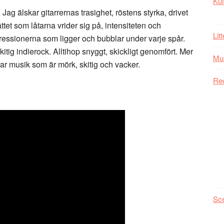
Kul
Jag älskar gitarrernas trasighet, röstens styrka, drivet
et som låtarna vrider sig på, intensiteten och
Lit
gressionerna som ligger och bubblar under varje spår.
ig indierock. Alltihop snyggt, skickligt genomfört. Mer
Mu
ar musik som är mörk, skitig och vacker.
Re
Sc