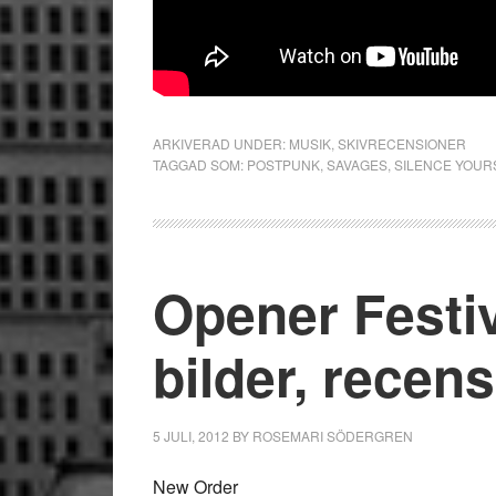
ARKIVERAD UNDER:
MUSIK
,
SKIVRECENSIONER
TAGGAD SOM:
POSTPUNK
,
SAVAGES
,
SILENCE YOUR
Opener Festi
bilder, recen
5 JULI, 2012
BY
ROSEMARI SÖDERGREN
New Order