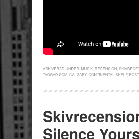
ARKIVERAD UNDER:
MUSIK
,
RECENSION
,
SKIVRECE
TAGGAD SOM:
CALGARY
,
CONTINENTAL SHELF
,
POS
Skivrecensio
Silence Yours