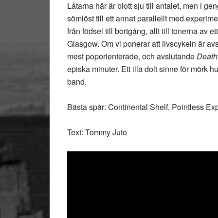
Låtarna här är blott sju till antalet, men i g
sömlöst till ett annat parallellt med experi
från födsel till bortgång, allt till tonerna a
Glasgow. Om vi ponerar att livscykeln är avsik
mest poporienterade, och avslutande
Death
episka minuter. Ett illa dolt sinne för mörk 
band.
Bästa spår: Continental Shelf, Pointless Ex
Text: Tommy Juto