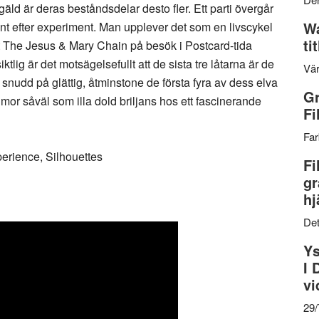
engäld är deras beståndsdelar desto fler. Ett parti övergår
Wa
ment efter experiment. Man upplever det som en livscykel
ti
v ett The Jesus & Mary Chain på besök i Postcard-tida
tlig är det motsägelsefullt att de sista tre låtarna är de
Vär
snudd på glättig, åtminstone de första fyra av dess elva
Gr
humor såväl som illa dold briljans hos ett fascinerande
Fi
Far
perience, Silhouettes
Fi
gr
hj
Det
Ys
I 
vi
29