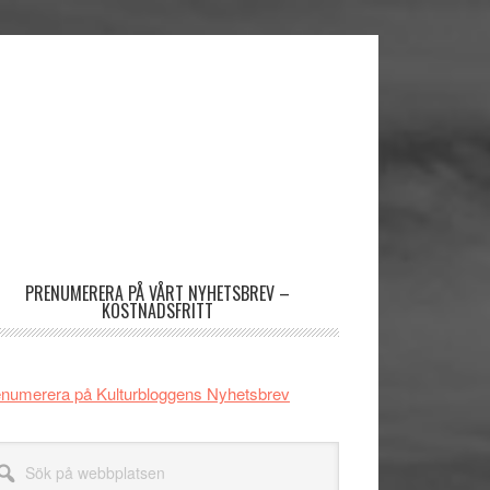
imärt
dofält
PRENUMERERA PÅ VÅRT NYHETSBREV –
KOSTNADSFRITT
numerera på Kulturbloggens Nyhetsbrev
k