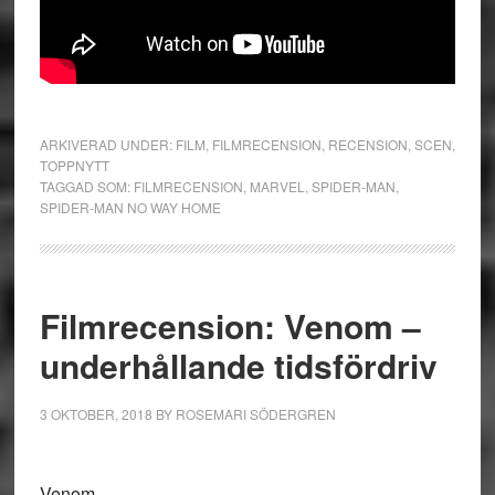
ARKIVERAD UNDER:
FILM
,
FILMRECENSION
,
RECENSION
,
SCEN
,
TOPPNYTT
TAGGAD SOM:
FILMRECENSION
,
MARVEL
,
SPIDER-MAN
,
SPIDER-MAN NO WAY HOME
Filmrecension: Venom –
underhållande tidsfördriv
3 OKTOBER, 2018
BY
ROSEMARI SÖDERGREN
Venom