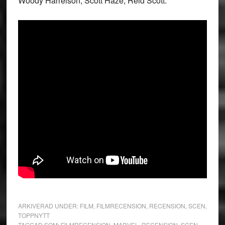
Woody Harrelson, Scott Haze, Reid Scott.
ARKIVERAD UNDER:
FILM
,
FILMRECENSION
,
RECENSION
,
SCEN
,
TOPPNYTT
TAGGAD SOM:
FILMRECENSION
,
MARVEL
,
RECENSION
,
SCEN
,