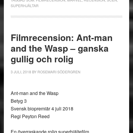
SUPERHJÄLTAR
Filmrecension: Ant-man
and the Wasp – ganska
gullig och rolig
3 JULI, 2018
BY
ROSEMARI SÖDERGREN
Ant-man and the Wasp
Betyg 3
Svensk biopremiär 4 juli 2018
Regi Peyton Reed
En överraskande rolig superhjältefilm.