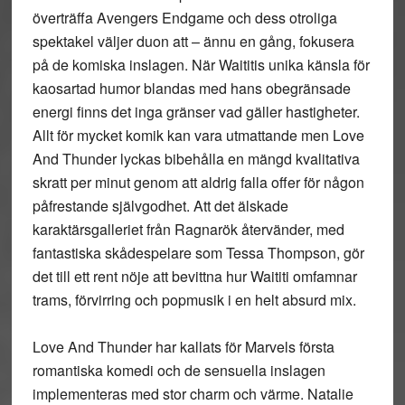
överträffa Avengers Endgame och dess otroliga
spektakel väljer duon att – ännu en gång, fokusera
på de komiska inslagen. När Waititis unika känsla för
kaosartad humor blandas med hans obegränsade
energi finns det inga gränser vad gäller hastigheter.
Allt för mycket komik kan vara utmattande men Love
And Thunder lyckas bibehålla en mängd kvalitativa
skratt per minut genom att aldrig falla offer för någon
påfrestande självgodhet. Att det älskade
karaktärsgalleriet från Ragnarök återvänder, med
fantastiska skådespelare som Tessa Thompson, gör
det till ett rent nöje att bevittna hur Waititi omfamnar
trams, förvirring och popmusik i en helt absurd mix.
Love And Thunder har kallats för Marvels första
romantiska komedi och de sensuella inslagen
implementeras med stor charm och värme. Natalie