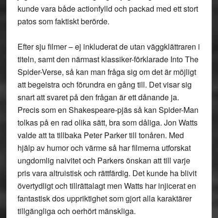
kunde vara både actionfylld och packad med ett stort
patos som faktiskt berörde.
Efter sju filmer – ej inkluderat de utan väggklättraren i
titeln, samt den närmast klassiker-förklarade Into The
Spider-Verse, så kan man fråga sig om det är möjligt
att begeistra och förundra en gång till. Det visar sig
snart att svaret på den frågan är ett dånande ja.
Precis som en Shakespeare-pjäs så kan Spider-Man
tolkas på en rad olika sätt, bra som dåliga. Jon Watts
valde att ta tillbaka Peter Parker till tonåren. Med
hjälp av humor och värme så har filmerna utforskat
ungdomlig naivitet och Parkers önskan att till varje
pris vara altruistisk och rättfärdig. Det kunde ha blivit
övertydligt och tillrättalagt men Watts har injicerat en
fantastisk dos uppriktighet som gjort alla karaktärer
tillgängliga och oerhört mänskliga.