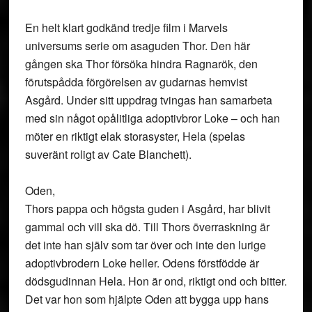
En helt klart godkänd tredje film i Marvels
universums serie om asaguden Thor. Den här
gången ska Thor försöka hindra Ragnarök, den
förutspådda förgörelsen av gudarnas hemvist
Asgård. Under sitt uppdrag tvingas han samarbeta
med sin något opålitliga adoptivbror Loke – och han
möter en riktigt elak storasyster, Hela (spelas
suveränt roligt av Cate Blanchett).
Oden,
Thors pappa och högsta guden i Asgård, har blivit
gammal och vill ska dö. Till Thors överraskning är
det inte han själv som tar över och inte den lurige
adoptivbrodern Loke heller. Odens förstfödde är
dödsgudinnan Hela. Hon är ond, riktigt ond och bitter.
Det var hon som hjälpte Oden att bygga upp hans