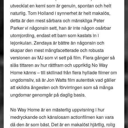
utvecklat en kemi som är genuin, spontan och helt
naturlig. Tom Holland i synnerhet är helt makalös,
detta är den mest sårbara och mänskliga Peter
Parker vi någonsin sett, han är inte någon osårbar
utomjording, endast ett barn som kastats in i
lejonkulan. Zendaya är bättre än någonsin och
skapar den mest mångfacetterade och robusta
versionen av MJ som vi sett på film. Flera gånger så
slås tittaren av hur rättfram och uppriktig No Way
Home känns – till skillnad från flera hyllade filmer om
ungdomsliv, så är Jon Watts film autentisk vad gäller
att skildra ångesten och förvirringen som så många
ungdomar genomgår på daglig basis.
No Way Home är en mästerlig uppvisning i hur
medryckande och känslosam actionfilmen kan vara
då den är som bäst. Det är en makalöst hjärtlig, rolig