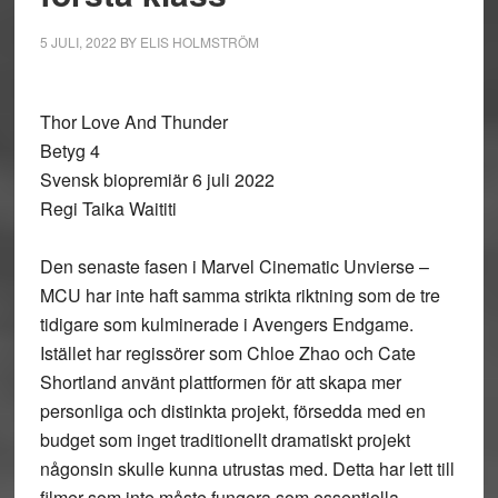
5 JULI, 2022
BY
ELIS HOLMSTRÖM
Thor Love And Thunder
Betyg 4
Svensk biopremiär 6 juli 2022
Regi Taika Waititi
Den senaste fasen i Marvel Cinematic Unvierse –
MCU har inte haft samma strikta riktning som de tre
tidigare som kulminerade i Avengers Endgame.
Istället har regissörer som Chloe Zhao och Cate
Shortland använt plattformen för att skapa mer
personliga och distinkta projekt, försedda med en
budget som inget traditionellt dramatiskt projekt
någonsin skulle kunna utrustas med. Detta har lett till
filmer som inte måste fungera som essentiella