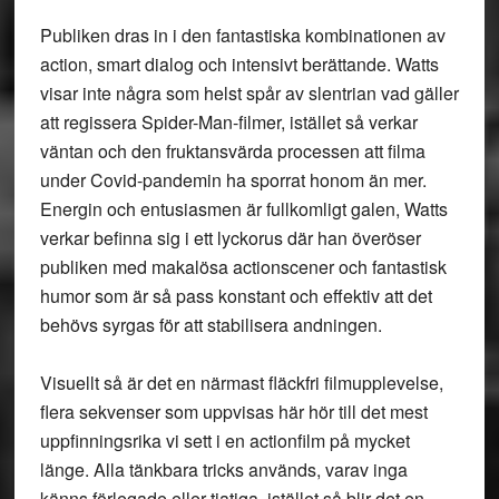
Publiken dras in i den fantastiska kombinationen av
action, smart dialog och intensivt berättande. Watts
visar inte några som helst spår av slentrian vad gäller
att regissera Spider-Man-filmer, istället så verkar
väntan och den fruktansvärda processen att filma
under Covid-pandemin ha sporrat honom än mer.
Energin och entusiasmen är fullkomligt galen, Watts
verkar befinna sig i ett lyckorus där han överöser
publiken med makalösa actionscener och fantastisk
humor som är så pass konstant och effektiv att det
behövs syrgas för att stabilisera andningen.
Visuellt så är det en närmast fläckfri filmupplevelse,
flera sekvenser som uppvisas här hör till det mest
uppfinningsrika vi sett i en actionfilm på mycket
länge. Alla tänkbara tricks används, varav inga
känns förlegade eller tjatiga, istället så blir det en