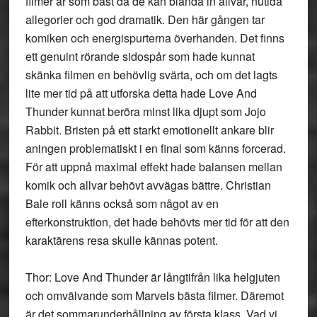
filmer är som bäst då de kan blanda in allvar, nutida
allegorier och god dramatik. Den här gången tar
komiken och energispurterna överhanden. Det finns
ett genuint rörande sidospår som hade kunnat
skänka filmen en behövlig svärta, och om det lagts
lite mer tid på att utforska detta hade Love And
Thunder kunnat beröra minst lika djupt som Jojo
Rabbit. Bristen på ett starkt emotionellt ankare blir
aningen problematiskt i en final som känns forcerad.
För att uppnå maximal effekt hade balansen mellan
komik och allvar behövt avvägas bättre. Christian
Bale roll känns också som något av en
efterkonstruktion, det hade behövts mer tid för att den
karaktärens resa skulle kännas potent.
Thor: Love And Thunder är långtifrån lika helgjuten
och omvälvande som Marvels bästa filmer. Däremot
är det sommarunderhållning av första klass. Vad vi