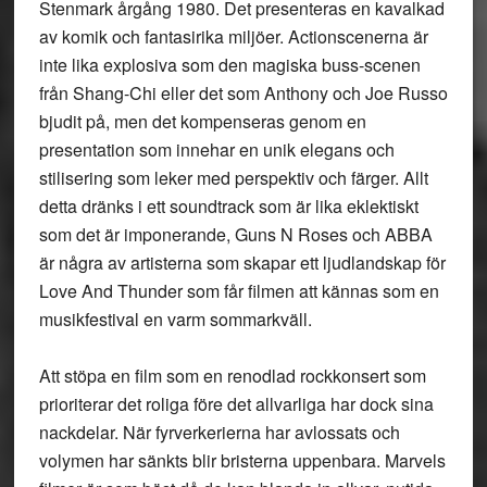
Stenmark årgång 1980. Det presenteras en kavalkad
av komik och fantasirika miljöer. Actionscenerna är
inte lika explosiva som den magiska buss-scenen
från Shang-Chi eller det som Anthony och Joe Russo
bjudit på, men det kompenseras genom en
presentation som innehar en unik elegans och
stilisering som leker med perspektiv och färger. Allt
detta dränks i ett soundtrack som är lika eklektiskt
som det är imponerande, Guns N Roses och ABBA
är några av artisterna som skapar ett ljudlandskap för
Love And Thunder som får filmen att kännas som en
musikfestival en varm sommarkväll.
Att stöpa en film som en renodlad rockkonsert som
prioriterar det roliga före det allvarliga har dock sina
nackdelar. När fyrverkerierna har avlossats och
volymen har sänkts blir bristerna uppenbara. Marvels