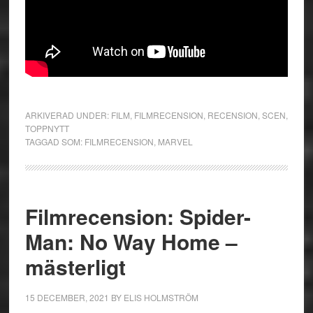
ARKIVERAD UNDER:
FILM
,
FILMRECENSION
,
RECENSION
,
SCEN
,
TOPPNYTT
TAGGAD SOM:
FILMRECENSION
,
MARVEL
Filmrecension: Spider-
Man: No Way Home –
mästerligt
15 DECEMBER, 2021
BY
ELIS HOLMSTRÖM