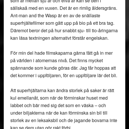
som är mellan sju år och elva år kan se den i
sällskaå med en vuxen. Det är en rimlig åldersgräns.
Ant-man and the Wasp är en av de snällaste
superhjältefilmer som gått upp på bio på ett bra tag.
Däremot beror det på hur snabbt sju- till tio-åringarna
kan läsa textningen alternativt förstår engelskan.
För min del hade filmskaparna gärna fått gå in mer
på världen i atomernas nivå. Det finns mycket
spännande som kunde göras där. Jag får hoppas att
det kommer i uppföljaren, för en uppföljare lär det bli.
Att superhjältarna kan ändra storlek på saker är rätt
kul emellanåt, som när de förminskar huset med
labbet och bär med sig det som en väska – och
under biljakterna när de kan förminska sin bil till
storlek av en leksaksbil och de jagande bovarna inte
kan se dem utan gör rakt förbi.