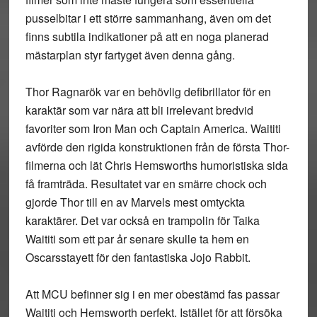
pusselbitar i ett större sammanhang, även om det
finns subtila indikationer på att en noga planerad
mästarplan styr fartyget även denna gång.
Thor Ragnarök var en behövlig defibrillator för en
karaktär som var nära att bli irrelevant bredvid
favoriter som Iron Man och Captain America. Waititi
avförde den rigida konstruktionen från de första Thor-
filmerna och lät Chris Hemsworths humoristiska sida
få framträda. Resultatet var en smärre chock och
gjorde Thor till en av Marvels mest omtyckta
karaktärer. Det var också en trampolin för Taika
Waititi som ett par år senare skulle ta hem en
Oscarsstayett för den fantastiska Jojo Rabbit.
Att MCU befinner sig i en mer obestämd fas passar
Waititi och Hemsworth perfekt. Istället för att försöka