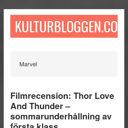
Hoppa
Hoppa
Hoppa
till
till
till
huvudinnehåll
det
sidfot
KULTURBLOGGEN.COM
primära
sidofältet
Marvel
Filmrecension: Thor Love
And Thunder –
sommarunderhållning av
första klass