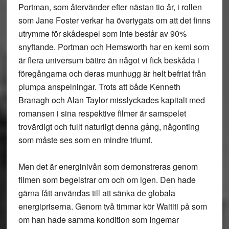
Portman, som återvänder efter nästan tio år, i rollen
som Jane Foster verkar ha övertygats om att det finns
utrymme för skådespel som inte består av 90%
snyftande. Portman och Hemsworth har en kemi som
är flera universum bättre än något vi fick beskåda i
föregångarna och deras munhugg är helt befriat från
plumpa anspelningar. Trots att både Kenneth
Branagh och Alan Taylor misslyckades kapitalt med
romansen i sina respektive filmer är samspelet
trovärdigt och fullt naturligt denna gång, någonting
som måste ses som en mindre triumf.
Men det är energinivån som demonstreras genom
filmen som begeistrar om och om igen. Den hade
gärna fått användas till att sänka de globala
energipriserna. Genom två timmar kör Waititi på som
om han hade samma kondition som Ingemar