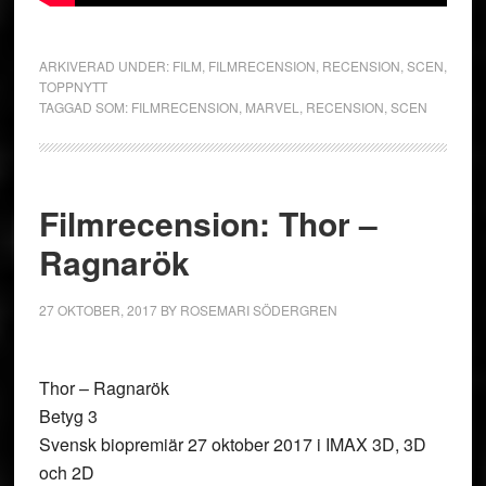
ARKIVERAD UNDER:
FILM
,
FILMRECENSION
,
RECENSION
,
SCEN
,
TOPPNYTT
TAGGAD SOM:
FILMRECENSION
,
MARVEL
,
RECENSION
,
SCEN
Filmrecension: Thor –
Ragnarök
27 OKTOBER, 2017
BY
ROSEMARI SÖDERGREN
Thor – Ragnarök
Betyg 3
Svensk biopremiär 27 oktober 2017 i IMAX 3D, 3D
och 2D