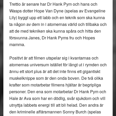
Trettio år senare har Dr Hank Pym och hans och
Wasps dotter Hope Van Dyne (spelas av Evangeline
Lily) byggt upp ett labb och en teknik som ska kunna
ta någon av dem in i atomernas värld och tillbaka och
att de med tekniken ska kunna spåra och hitta den
försvunna Janes, Dr Hank Pyms fru och Hopes
mamma.
Positivt är att filmen utspelar sig i kvantarnas och
atomernas universum istället för långt ut i rymden och
ännu ett stort plus är att det inte finns ett gigantiskt
muskelknippe som är den onda boven. De två olika
krafter som motarbetar filmens hjältar är begripliga
personer. Den ena som motarbetar Dr Hank Pym och
Hale är Ava som har en dödlig, svår sjukdom och vill
utnyttja labbets energi till att bli helad. Den andra är
den kriminelle affärsmannen Sonny Burch (spelas