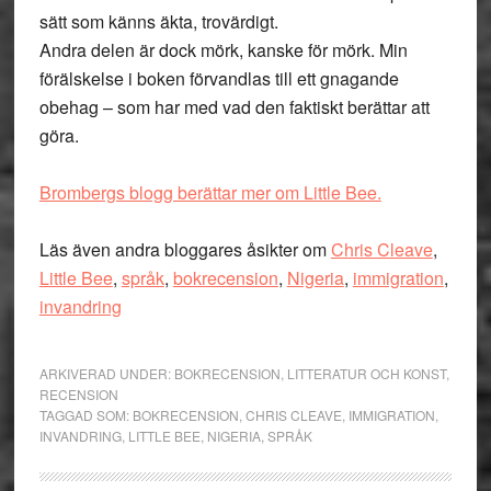
sätt som känns äkta, trovärdigt.
Andra delen är dock mörk, kanske för mörk. Min
förälskelse i boken förvandlas till ett gnagande
obehag – som har med vad den faktiskt berättar att
göra.
Brombergs blogg berättar mer om Little Bee.
Läs även andra bloggares åsikter om
Chris Cleave
,
Little Bee
,
språk
,
bokrecension
,
Nigeria
,
immigration
,
invandring
ARKIVERAD UNDER:
BOKRECENSION
,
LITTERATUR OCH KONST
,
RECENSION
TAGGAD SOM:
BOKRECENSION
,
CHRIS CLEAVE
,
IMMIGRATION
,
INVANDRING
,
LITTLE BEE
,
NIGERIA
,
SPRÅK