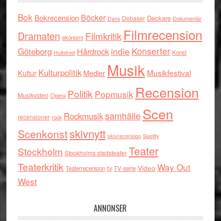
Bok
Böcker
Bokrecension
Deckare
Debaser
Dokumentär
Dans
Filmrecension
Dramaten
Filmkritik
ekonomi
indie
Konserter
Göteborg
Hårdrock
Konst
Hultsfred
Musik
Kulturpolitik
Musikfestival
Kultur
Medier
Recension
Politik
Popmusik
Musikvideo
Opera
Scen
samhälle
Rockmusik
recensioner
rock
skivnytt
Scenkonst
skivrecension
Spotify
Teater
Stockholm
Stockholms stadsteater
Teaterkritik
Way Out
tv
Video
Teaterrecension
TV-serie
West
ANNONSER