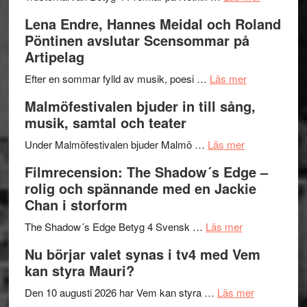
kompott
–
Filmrecens
Lena Endre, Hannes Meidal och Roland
I
Trustorhä
Pöntinen avslutar Scensommar på
Delvis
–
Artipelag
bortom
fascineran
genrens
om
spännand
Efter en sommar fylld av musik, poesi …
Läs mer
vidsträckta
Lena
och
Malmöfestivalen bjuder in till sång,
terräng
Endre,
ger
musik, samtal och teater
Hannes
mycket
om
Meidal
att
Under Malmöfestivalen bjuder Malmö …
Läs mer
Malmöfestiva
och
tänka
Filmrecension: The Shadow´s Edge –
bjuder
Roland
på
rolig och spännande med en Jackie
in
Pöntinen
Chan i storform
till
avslutar
om
sång,
Scensommar
The Shadow´s Edge Betyg 4 Svensk …
Läs mer
Filmrecension
musik,
på
Nu börjar valet synas i tv4 med Vem
The
samtal
Artipelag
kan styra Mauri?
Shadow
och
´s
teater
om
Den 10 augusti 2026 har Vem kan styra …
Läs mer