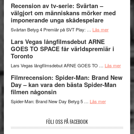
Edge
Nu
Recension av tv-serie: Svärtan –
–
börjar
välgjort om människans mörker med
rolig
valet
imponerande unga skådespelare
och
synas
spännande
om
i
Svärtan Betyg 4 Premiär på SVT Play: …
Läs mer
med
Recension
tv4
Lars Vegas långfilmsdebut ARNE
en
av
med
GOES TO SPACE får världspremiär i
Jackie
tv-
Vem
Toronto
Chan
serie:
kan
i
Svärtan
styra
om
Lars Vegas långfilmsdebut ARNE GOES TO …
Läs mer
storform
–
Mauri?
Lars
Filmrecension: Spider-Man: Brand New
välgjort
Vegas
Day – kan vara den bästa Spider-Man
om
långfi
filmen någonsin
människans
ARNE
om
mörker
GOES
Spider-Man: Brand New Day Betyg 5 …
Läs mer
Filmrecension
med
TO
Spider-
imponerande
SPAC
FÖLJ OSS PÅ FACEBOOK
Man:
unga
får
Brand
skådespelar
världs