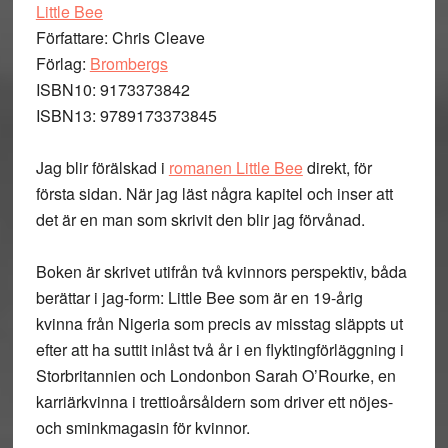
Little Bee
Författare: Chris Cleave
Förlag:
Brombergs
ISBN10: 9173373842
ISBN13: 9789173373845
Jag blir förälskad i
romanen Little Bee
direkt, för
första sidan. När jag läst några kapitel och inser att
det är en man som skrivit den blir jag förvånad.
Boken är skrivet utifrån två kvinnors perspektiv, båda
berättar i jag-form: Little Bee som är en 19-årig
kvinna från Nigeria som precis av misstag släppts ut
efter att ha suttit inlåst två år i en flyktingförläggning i
Storbritannien och Londonbon Sarah O’Rourke, en
karriärkvinna i trettioårsåldern som driver ett nöjes-
och sminkmagasin för kvinnor.