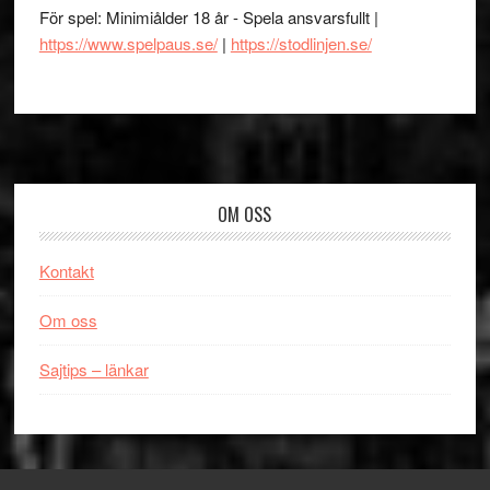
För spel: Minimiålder 18 år - Spela ansvarsfullt |
https://www.spelpaus.se/
|
https://stodlinjen.se/
Footer
OM OSS
Kontakt
Om oss
Sajtips – länkar