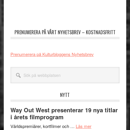
Primärt
sidofält
PRENUMERERA PÅ VÅRT NYHETSBREV – KOSTNADSFRITT
Prenumerera på Kulturbloggens Nyhetsbrev
Sök
på
webbplatsen
NYTT
Way Out West presenterar 19 nya titlar
i årets filmprogram
om
Världspremiärer, kortfilmer och …
Läs mer