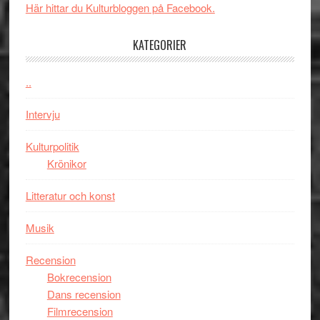
New
i
Här hittar du Kulturbloggen på Facebook.
Day
Toront
–
KATEGORIER
kan
vara
..
den
bästa
Intervju
Spider-
Man
Kulturpolitik
filmen
Krönikor
någonsin
Litteratur och konst
Musik
Recension
Bokrecension
Dans recension
Filmrecension