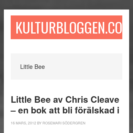
Hoppa
Hoppa
Hoppa
till
till
till
huvudinnehåll
det
sidfot
KULTURBLOGGEN.COM
primära
sidofältet
Little Bee
Little Bee av Chris Cleave
– en bok att bli förälskad i
16 MARS, 2012
BY
ROSEMARI SÖDERGREN