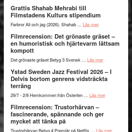
Way
Grattis Shahab Mehrabi till
Out
Filmstadens Kulturs stipendium
West
presenterar
om
Farbror Ali och jag (2026). Shahab …
Läs mer
19
Grattis
Filmrecension: Det grönaste gräset –
nya
Shahab
en humoristisk och hjärtevarm lättsam
titlar
Mehrabi
kompott
i
till
årets
Filmstadens
om
Det grönaste gräset Betyg 3 Svensk …
Läs mer
filmprogram
Kulturs
Filmrecension:
Ystad Sweden Jazz Festival 2026 – I
stipendium
Det
Delvis bortom genrens vidsträckta
grönaste
terräng
gräset
–
om
29/7 - 2/8 Hemkommen från Österlen …
Läs mer
en
Ystad
Filmrecension: Trustorhärvan –
humoristisk
Sweden
fascinerande, spännande och ger
och
Jazz
mycket att tänka på
hjärtevarm
Festival
lättsam
2026
om
Trustorhärvan Betyg 4 Premiär på Netflix …
Läs mer