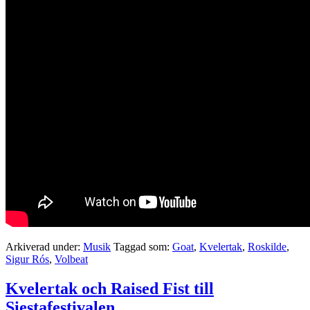
Arkiverad under:
Musik
Taggad som:
Goat
,
Kvelertak
,
Roskilde
,
Sigur Rós
,
Volbeat
Kvelertak och Raised Fist till
Siestafestivalen