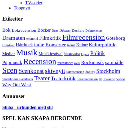
TV-serier
Toppnytt
Etiketter
Bok
Bokrecension
Böcker
Deckare
Debaser
Dokumentär
Dans
Filmrecension
Dramaten
Filmkritik
Göteborg
ekonomi
Konserter
Hårdrock
indie
Kulturpolitik
Kultur
Konst
Hultsfred
Musik
Politik
Musikfestival
Medier
Musikvideo
Opera
Recension
samhälle
Popmusik
Rockmusik
recensioner
rock
Scen
skivnytt
Scenkonst
Stockholm
skivrecension
Spotify
Teater
Teaterkritik
Video
Stockholms stadsteater
tv
Teaterrecension
TV-serie
Way Out West
Annonser
Shiba - urhunden med stil
SPEL KAN SKAPA BEROENDE