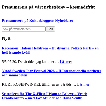
Primärt
Prenumerera på vårt nyhetsbrev – kostnadsfritt
sidofält
Prenumerera på Kulturbloggens Nyhetsbrev
Sök
på
webbplatsen
Nytt
Recension: Håkan Hellström – Huskvarna Folkets Park – en
helt lysande kväll
om
5/5 07.20. Det är tiden jag kommer …
Läs mer
Recension:
Håkan
Ystad Sweden Jazz Festival 2026 – II Internationella storheter
Hellström
och samarbeten
–
Huskvarna
om
KURT ROSENWINKEL tillhör en av vår tids …
Läs mer
Folkets
Ystad
Park
Sweden
Se trailern för The X-Files: I Want to Believe – Vrach
–
Jazz
Frankenshtey – med Fox Mulder och Dana Scully
en
Festival
helt
2026