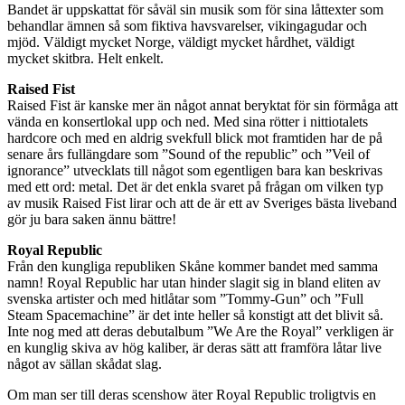
Bandet är uppskattat för såväl sin musik som för sina låttexter som
behandlar ämnen så som fiktiva havsvarelser, vikingagudar och
mjöd. Väldigt mycket Norge, väldigt mycket hårdhet, väldigt
mycket skitbra. Helt enkelt.
Raised Fist
Raised Fist är kanske mer än något annat beryktat för sin förmåga att
vända en konsertlokal upp och ned. Med sina rötter i nittiotalets
hardcore och med en aldrig svekfull blick mot framtiden har de på
senare års fullängdare som ”Sound of the republic” och ”Veil of
ignorance” utvecklats till något som egentligen bara kan beskrivas
med ett ord: metal. Det är det enkla svaret på frågan om vilken typ
av musik Raised Fist lirar och att de är ett av Sveriges bästa liveband
gör ju bara saken ännu bättre!
Royal Republic
Från den kungliga republiken Skåne kommer bandet med samma
namn! Royal Republic har utan hinder slagit sig in bland eliten av
svenska artister och med hitlåtar som ”Tommy-Gun” och ”Full
Steam Spacemachine” är det inte heller så konstigt att det blivit så.
Inte nog med att deras debutalbum ”We Are the Royal” verkligen är
en kunglig skiva av hög kaliber, är deras sätt att framföra låtar live
något av sällan skådat slag.
Om man ser till deras scenshow äter Royal Republic troligtvis en