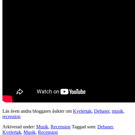
Läs även andra bloggares åsikter om
Kvelertak
,
Debaser
,
musik
,
recension
Arkiverad under:
Musik
,
Recension
Taggad som:
Debaser
,
Kvelertak
,
Musik
,
Recension