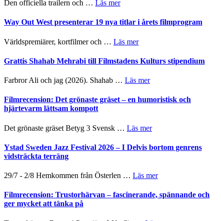
om
Den officiella trailern och …
Läs mer
lysande
–
Se
kväll
II
trailern
Way Out West presenterar 19 nya titlar i årets filmprogram
Internatione
för
storheter
The
om
Världspremiärer, kortfilmer och …
Läs mer
och
X-
Way
samarbeten
Files:
Out
Grattis Shahab Mehrabi till Filmstadens Kulturs stipendium
I
West
Want
presenterar
om
Farbror Ali och jag (2026). Shahab …
Läs mer
to
19
Grattis
Believe
nya
Shahab
Filmrecension: Det grönaste gräset – en humoristisk och
–
titlar
Mehrabi
hjärtevarm lättsam kompott
Vrach
i
till
Frankenshtey
årets
Filmstadens
–
om
Det grönaste gräset Betyg 3 Svensk …
Läs mer
filmprogram
Kulturs
med
Filmrecension:
stipendium
Fox
Det
Ystad Sweden Jazz Festival 2026 – I Delvis bortom genrens
Mulder
grönaste
vidsträckta terräng
och
gräset
Dana
–
om
29/7 - 2/8 Hemkommen från Österlen …
Läs mer
Scully
en
Ystad
humoristisk
Sweden
Filmrecension: Trustorhärvan – fascinerande, spännande och
och
Jazz
ger mycket att tänka på
hjärtevarm
Festival
lättsam
2026