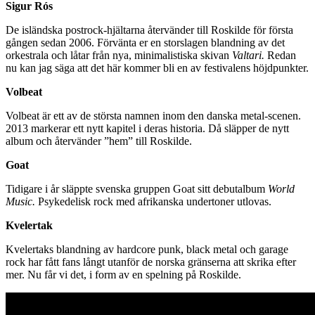
Sigur Rós
De isländska postrock-hjältarna återvänder till Roskilde för första
gången sedan 2006. Förvänta er en storslagen blandning av det
orkestrala och låtar från nya, minimalistiska skivan
Valtari.
Redan
nu kan jag säga att det här kommer bli en av festivalens höjdpunkter.
Volbeat
Volbeat är ett av de största namnen inom den danska metal-scenen.
2013 markerar ett nytt kapitel i deras historia. Då släpper de nytt
album och återvänder ”hem” till Roskilde.
Goat
Tidigare i år släppte svenska gruppen Goat sitt debutalbum
World
Music.
Psykedelisk rock med afrikanska undertoner utlovas.
Kvelertak
Kvelertaks blandning av hardcore punk, black metal och garage
rock har fått fans långt utanför de norska gränserna att skrika efter
mer. Nu får vi det, i form av en spelning på Roskilde.