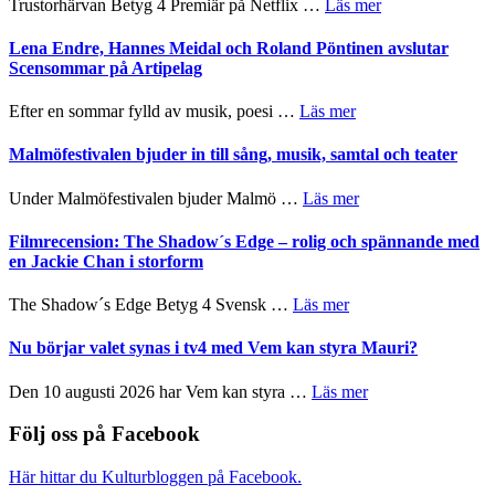
om
Trustorhärvan Betyg 4 Premiär på Netflix …
Läs mer
kompott
–
Filmrecension:
I
Trustorhärvan
Lena Endre, Hannes Meidal och Roland Pöntinen avslutar
Delvis
–
Scensommar på Artipelag
bortom
fascinerande,
genrens
spännande
om
Efter en sommar fylld av musik, poesi …
Läs mer
vidsträckta
och
Lena
terräng
ger
Endre,
Malmöfestivalen bjuder in till sång, musik, samtal och teater
mycket
Hannes
att
Meidal
om
Under Malmöfestivalen bjuder Malmö …
Läs mer
tänka
och
Malmöfestivalen
på
Roland
bjuder
Filmrecension: The Shadow´s Edge – rolig och spännande med
Pöntinen
in
en Jackie Chan i storform
avslutar
till
Scensommar
sång,
om
The Shadow´s Edge Betyg 4 Svensk …
Läs mer
på
musik,
Filmrecension:
Artipelag
samtal
The
Nu börjar valet synas i tv4 med Vem kan styra Mauri?
och
Shadow
teater
´s
om
Den 10 augusti 2026 har Vem kan styra …
Läs mer
Edge
Nu
–
börjar
Följ oss på Facebook
rolig
valet
och
synas
Här hittar du Kulturbloggen på Facebook.
spännande
i