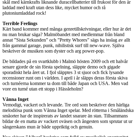
skål med kärnkrafts liknande duracellbatterier till frukost för den är
laddad med kraft utan dess like, mycket humor och rå
plutoniumladdad rock!
Terrible Feelings
Kärt band kommer med många genretillskrivningar, eller hur är det
nu man brukar säga? Malmöbandet med medlemmar från bland
annat ”Sista Sekunden” och ”Pretty Whores” sägs ha inslag av allt
från gammal garage, punk, nihilistisk surf till new-wave. Själva
beskriver de musiken som dyster och arg power-pop.
De bildades på en svartklubb i Malmö hösten 2009 och ett halvår
senare gjorde de sin första spelning, släppte demo och gigade
sporadiskt hela året ut. I fjol släpptes 3 st sjuor och fick lysande
recensioner runt om i världen. I april i år släpps deras första skiva
och turnéerna kommer ta dom till både Japan och USA. Men vad
vore en turné utan ett stopp i Hässleholm?
Vånna Inget
Vemodigt, vackert och levande. Tre ord som beskriver den härliga
melodiösa punk som Vånna Inget spelar. Med rötterna i Småländska
småorter har de inspirerats av landet snarare än stan. Tillsammans
bildar de en matta av vackert oväsen och ångesten som sprutar ut ur
sångerskans mun är både uppriktig och genuin.