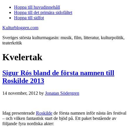
Hoppa till huvudinnehåll
Hoppa till det primära sidofältet
Hoppa till sidfot
Kulturbloggen.com
Sveriges största kulturmagasin: musik, film, litteratur, kulturpolitik,
teaterkritik
Kvelertak
Sigur Rós bland de första namnen till
Roskilde 2013
14 november, 2012
by
Jonatan Södergren
Idag presenterade
Roskilde
de första namnen inför nästa års festival
– och vilken fantastisk start de bjöd på. Ett paket bestående av
följande fyra nordiska akter: