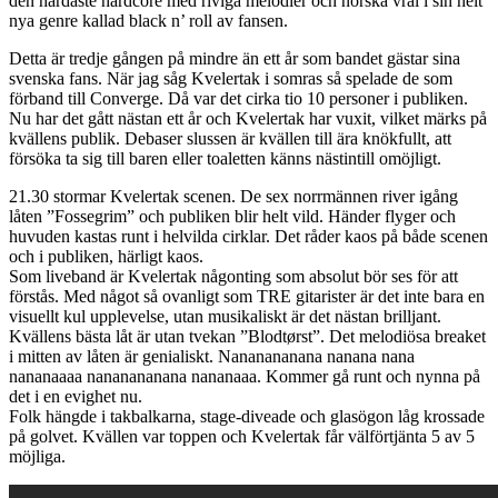
den hårdaste hardcore med riviga melodier och norska vrål i sin helt
nya genre kallad black n’ roll av fansen.
Detta är tredje gången på mindre än ett år som bandet gästar sina
svenska fans. När jag såg Kvelertak i somras så spelade de som
förband till Converge. Då var det cirka tio 10 personer i publiken.
Nu har det gått nästan ett år och Kvelertak har vuxit, vilket märks på
kvällens publik. Debaser slussen är kvällen till ära knökfullt, att
försöka ta sig till baren eller toaletten känns nästintill omöjligt.
21.30 stormar Kvelertak scenen. De sex norrmännen river igång
låten ”Fossegrim” och publiken blir helt vild. Händer flyger och
huvuden kastas runt i helvilda cirklar. Det råder kaos på både scenen
och i publiken, härligt kaos.
Som liveband är Kvelertak någonting som absolut bör ses för att
förstås. Med något så ovanligt som TRE gitarister är det inte bara en
visuellt kul upplevelse, utan musikaliskt är det nästan brilljant.
Kvällens bästa låt är utan tvekan ”Blodtørst”. Det melodiösa breaket
i mitten av låten är genialiskt. Nananananana nanana nana
nananaaaa nananananana nananaaa. Kommer gå runt och nynna på
det i en evighet nu.
Folk hängde i takbalkarna, stage-diveade och glasögon låg krossade
på golvet. Kvällen var toppen och Kvelertak får välförtjänta 5 av 5
möjliga.