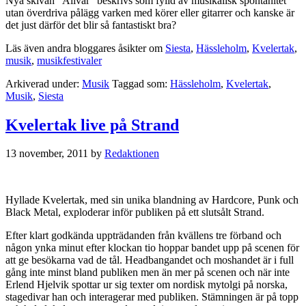
Nya skivan ”Allvar” beskrivs som fylld av musikalisk spontanitet
utan överdriva pålägg varken med körer eller gitarrer och kanske är
det just därför det blir så fantastiskt bra?
Läs även andra bloggares åsikter om
Siesta
,
Hässleholm
,
Kvelertak
,
musik
,
musikfestivaler
Arkiverad under:
Musik
Taggad som:
Hässleholm
,
Kvelertak
,
Musik
,
Siesta
Kvelertak live på Strand
13 november, 2011
by
Redaktionen
Hyllade Kvelertak, med sin unika blandning av Hardcore, Punk och
Black Metal, exploderar inför publiken på ett slutsålt Strand.
Efter klart godkända uppträdanden från kvällens tre förband och
någon ynka minut efter klockan tio hoppar bandet upp på scenen för
att ge besökarna vad de tål. Headbangandet och moshandet är i full
gång inte minst bland publiken men än mer på scenen och när inte
Erlend Hjelvik spottar ur sig texter om nordisk mytolgi på norska,
stagedivar han och interagerar med publiken. Stämningen är på topp