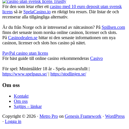
För den som letar efter ett
casino med 10 euro deposit utan svensk
licens
så är
SpelaCasino.io
en riktigt bra resurs. Där listar de och
recenserar alla tillgängliga alternativ.
Är du från Norge och är intresserad av nätcasinon? På
Spillsen.com
finns det senaste inom norska online casinon, licenser och slots.
På
Casinodealen.se
hittar ni den senaste informationen om nya
casinon, licenser och slots hos casino på nätet.
PayPal casino utan licens
För bäst guide till online casino rekommenderas
Casivo
För spel: Minimiålder 18 år - Spela ansvarsfullt |
https://www.spelpaus.se/
|
https://stodlinjen.se/
Footer
Om oss
Kontakt
Om oss
Sajtips – länkar
Copyright © 2026 ·
Metro Pro
on
Genesis Framework
·
WordPress
·
Logga in