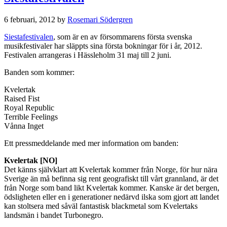
6 februari, 2012
by
Rosemari Södergren
Siestafestivalen
, som är en av försommarens första svenska
musikfestivaler har släppts sina första bokningar för i år, 2012.
Festivalen arrangeras i Hässleholm 31 maj till 2 juni.
Banden som kommer:
Kvelertak
Raised Fist
Royal Republic
Terrible Feelings
Vånna Inget
Ett pressmeddelande med mer information om banden:
Kvelertak [NO]
Det känns självklart att Kvelertak kommer från Norge, för hur nära
Sverige än må befinna sig rent geografiskt till vårt grannland, är det
från Norge som band likt Kvelertak kommer. Kanske är det bergen,
ödsligheten eller en i generationer nedärvd ilska som gjort att landet
kan stoltsera med såväl fantastisk blackmetal som Kvelertaks
landsmän i bandet Turbonegro.