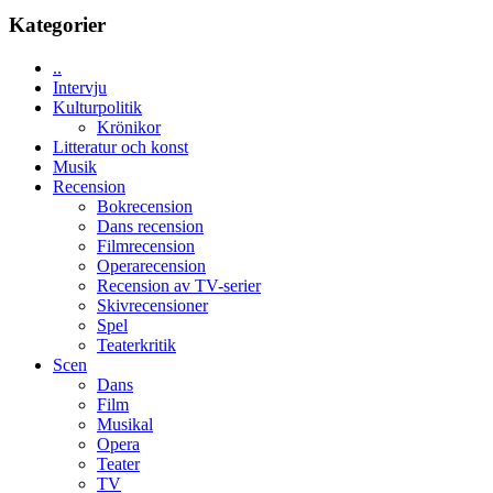
med
tv4
Kategorier
en
med
Jackie
Vem
Chan
..
kan
i
Intervju
styra
storform
Kulturpolitik
Mauri?
Krönikor
Litteratur och konst
Musik
Recension
Bokrecension
Dans recension
Filmrecension
Operarecension
Recension av TV-serier
Skivrecensioner
Spel
Teaterkritik
Scen
Dans
Film
Musikal
Opera
Teater
TV