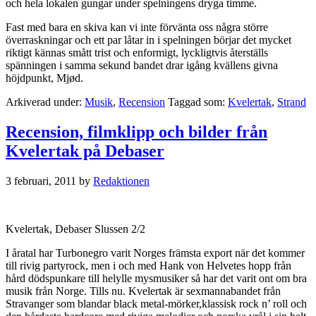
och hela lokalen gungar under spelningens dryga timme.
Fast med bara en skiva kan vi inte förvänta oss några större
överraskningar och ett par låtar in i spelningen börjar det mycket
riktigt kännas smått trist och enformigt, lyckligtvis återställs
spänningen i samma sekund bandet drar igång kvällens givna
höjdpunkt, Mjød.
Arkiverad under:
Musik
,
Recension
Taggad som:
Kvelertak
,
Strand
Recension, filmklipp och bilder från
Kvelertak på Debaser
3 februari, 2011
by
Redaktionen
Kvelertak, Debaser Slussen 2/2
I åratal har Turbonegro varit Norges främsta export när det kommer
till rivig partyrock, men i och med Hank von Helvetes hopp från
hård dödspunkare till helylle mysmusiker så har det varit ont om bra
musik från Norge. Tills nu. Kvelertak är sexmannabandet från
Stravanger som blandar black metal-mörker,klassisk rock n’ roll och