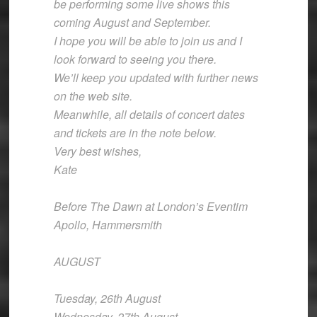
be performing some live shows this
coming August and September.
I hope you will be able to join us and I
look forward to seeing you there.
We’ll keep you updated with further news
on the web site.
Meanwhile, all details of concert dates
and tickets are in the note below.
Very best wishes,
Kate
Before The Dawn at London’s Eventim
Apollo, Hammersmith
AUGUST
Tuesday, 26th August
Wednesday, 27th August