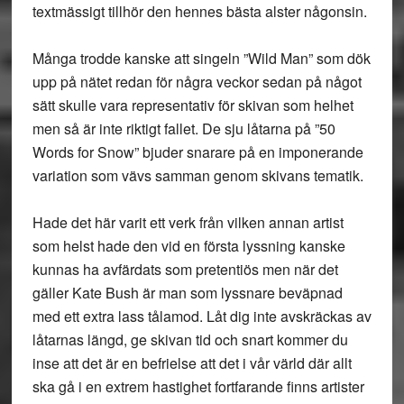
textmässigt tillhör den hennes bästa alster någonsin.
Många trodde kanske att singeln ”Wild Man” som dök
upp på nätet redan för några veckor sedan på något
sätt skulle vara representativ för skivan som helhet
men så är inte riktigt fallet. De sju låtarna på ”50
Words for Snow” bjuder snarare på en imponerande
variation som vävs samman genom skivans tematik.
Hade det här varit ett verk från vilken annan artist
som helst hade den vid en första lyssning kanske
kunnas ha avfärdats som pretentiös men när det
gäller Kate Bush är man som lyssnare beväpnad
med ett extra lass tålamod. Låt dig inte avskräckas av
låtarnas längd, ge skivan tid och snart kommer du
inse att det är en befrielse att det i vår värld där allt
ska gå i en extrem hastighet fortfarande finns artister