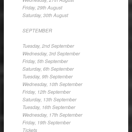
Friday, 29th August
Saturday, 30th August
SEPTEMBER
Tuesday, 2nd September
Wednesday, 3rd September
Friday, 5th September
Saturday, 6th September
Tuesday, 9th September
Wednesday, 10th September
Friday, 12th September
Saturday, 13th September
Tuesday, 16th September
Wednesday, 17th September
Friday, 19th September
Tickets