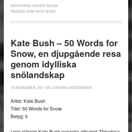
ARKIVERAD UNDER:
MUSIK
TAGGAD SOM:
KATE BUSH
Kate Bush – 50 Words for
Snow, en djupgående resa
genom idylliska
snölandskap
18 NOVEMBER, 2011
BY
JONATAN SÖDERGREN
Artist: Kate Bush
Titel: 50 Words for Snow
Betyg: 5
I maj släppte Kate Bush nygamla albumet ”Director’s