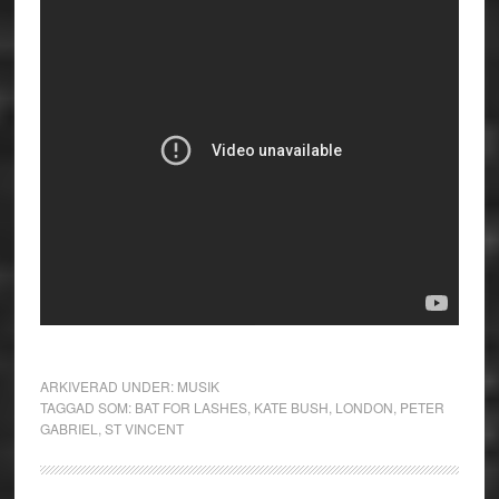
ARKIVERAD UNDER:
MUSIK
TAGGAD SOM:
BAT FOR LASHES
,
KATE BUSH
,
LONDON
,
PETER
GABRIEL
,
ST VINCENT