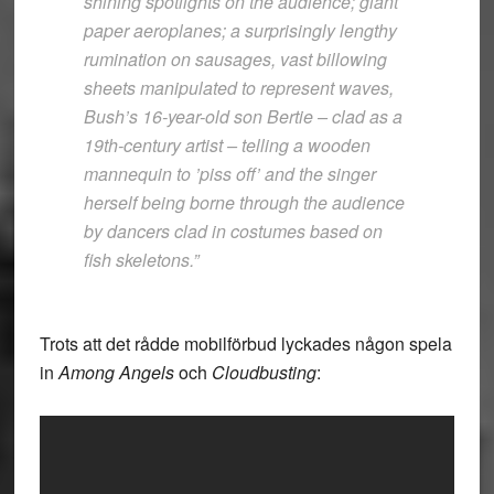
shining spotlights on the audience; giant
paper aeroplanes; a surprisingly lengthy
rumination on sausages, vast billowing
sheets manipulated to represent waves,
Bush’s 16-year-old son Bertie – clad as a
19th-century artist – telling a wooden
mannequin to ’piss off’ and the singer
herself being borne through the audience
by dancers clad in costumes based on
fish skeletons.”
Trots att det rådde mobilförbud lyckades någon spela
in
Among Angels
och
Cloudbusting
: