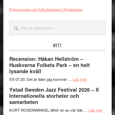
Prenumerera på Kulturbloggens Nyhetsbrev
Sök
på
webbplatsen
NYTT
Recension: Håkan Hellström –
Huskvarna Folkets Park – en helt
lysande kväll
om
5/5 07.20. Det är tiden jag kommer …
Läs mer
Recension:
Ystad Sweden Jazz Festival 2026 – II
Håkan
Internationella storheter och
Hellström
samarbeten
–
Huskvarna
om
KURT ROSENWINKEL tillhör en av vår tids …
Läs mer