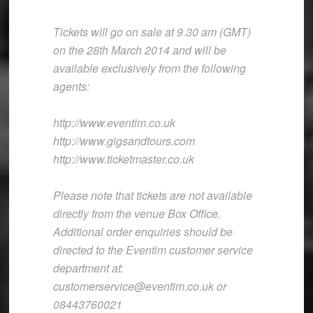
Tickets will go on sale at 9.30 am (GMT)
on the 28th March 2014 and will be
available exclusively from the following
agents:
http://www.eventim.co.uk
http://www.gigsandtours.com
http://www.ticketmaster.co.uk
Please note that tickets are not available
directly from the venue Box Office.
Additional order enquiries should be
directed to the Eventim customer service
department at:
customerservice@eventim.co.uk or
08443760021