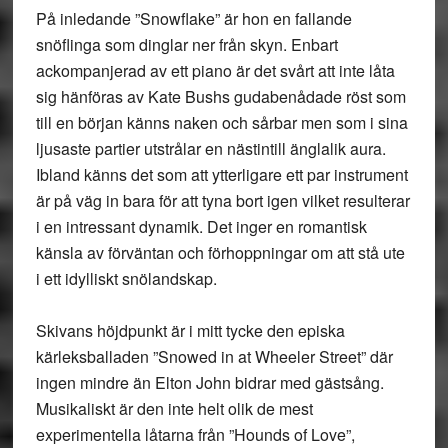
På inledande ”Snowflake” är hon en fallande
snöflinga som dinglar ner från skyn. Enbart
ackompanjerad av ett piano är det svårt att inte låta
sig hänföras av Kate Bushs gudabenådade röst som
till en början känns naken och sårbar men som i sina
ljusaste partier utstrålar en nästintill änglalik aura.
Ibland känns det som att ytterligare ett par instrument
är på väg in bara för att tyna bort igen vilket resulterar
i en intressant dynamik. Det inger en romantisk
känsla av förväntan och förhoppningar om att stå ute
i ett idylliskt snölandskap.
Skivans höjdpunkt är i mitt tycke den episka
kärleksballaden ”Snowed in at Wheeler Street” där
ingen mindre än Elton John bidrar med gästsång.
Musikaliskt är den inte helt olik de mest
experimentella låtarna från ”Hounds of Love”,