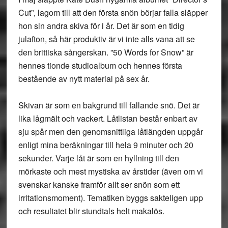
Cut”, lagom till att den första snön börjar falla släpper
hon sin andra skiva för i år. Det är som en tidig
julafton, så här produktiv är vi inte alls vana att se
den brittiska sångerskan. ”50 Words for Snow” är
hennes tionde studioalbum och hennes första
bestående av nytt material på sex år.
Skivan är som en bakgrund till fallande snö. Det är
lika lågmält och vackert. Låtlistan består enbart av
sju spår men den genomsnittliga låtlängden uppgår
enligt mina beräkningar till hela 9 minuter och 20
sekunder. Varje låt är som en hyllning till den
mörkaste och mest mystiska av årstider (även om vi
svenskar kanske framför allt ser snön som ett
irritationsmoment). Tematiken byggs sakteligen upp
och resultatet blir stundtals helt makalös.