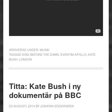
ARKIVERAD UNDER:
MUSIK
TAGGAD SOM:
BEFORE THE DAWN
,
EVENTIM APOLLO
,
KATE
BUSH
,
LONDON
Titta: Kate Bush i ny
dokumentär på BBC
23 AUGUSTI, 2014
BY
JONATAN SÖDERGREN