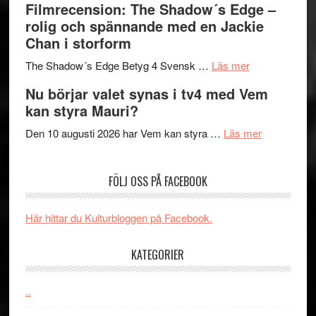
Filmrecension: The Shadow´s Edge –
bjuder
Roland
på
rolig och spännande med en Jackie
in
Pöntinen
Chan i storform
till
avslutar
om
sång,
Scensommar
The Shadow´s Edge Betyg 4 Svensk …
Läs mer
Filmrecension
musik,
på
Nu börjar valet synas i tv4 med Vem
The
samtal
Artipelag
kan styra Mauri?
Shadow
och
´s
teater
om
Den 10 augusti 2026 har Vem kan styra …
Läs mer
Edge
Nu
–
börjar
FÖLJ OSS PÅ FACEBOOK
rolig
valet
och
synas
spännande
i
Här hittar du Kulturbloggen på Facebook.
med
tv4
en
med
KATEGORIER
Jackie
Vem
Chan
kan
..
i
styra