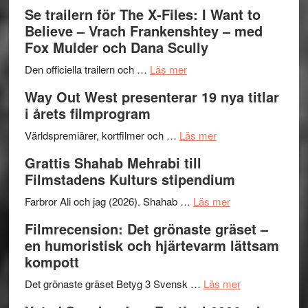
Folkets
Ystad
Se trailern för The X-Files: I Want to
Park
Swede
Believe – Vrach Frankenshtey – med
–
Jazz
Fox Mulder och Dana Scully
en
Festiva
om
helt
2026
Den officiella trailern och …
Läs mer
Se
lysande
–
Way Out West presenterar 19 nya titlar
trailern
kväll
II
i årets filmprogram
för
Internat
The
om
storhet
Världspremiärer, kortfilmer och …
Läs mer
X-
Way
och
Grattis Shahab Mehrabi till
Files:
Out
samarb
Filmstadens Kulturs stipendium
I
West
Want
presenterar
om
Farbror Ali och jag (2026). Shahab …
Läs mer
to
19
Grattis
Filmrecension: Det grönaste gräset –
Believe
nya
Shahab
en humoristisk och hjärtevarm lättsam
–
titlar
Mehrabi
kompott
Vrach
i
till
Frankenshtey
årets
Filmstadens
om
Det grönaste gräset Betyg 3 Svensk …
Läs mer
–
filmprogram
Kulturs
Filmrecension: