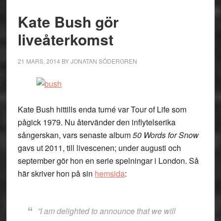
Kate Bush gör
liveåterkomst
21 MARS, 2014
BY
JONATAN SÖDERGREN
Kate Bush hittills enda turné var Tour of Life som
pågick 1979. Nu återvänder den inflytelserika
sångerskan, vars senaste album
50 Words for Snow
gavs ut 2011, till livescenen; under augusti och
september gör hon en serie spelningar i London. Så
här skriver hon på sin
hemsida
:
”I am delighted to announce that we will