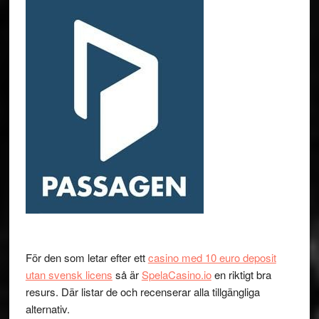
För den som letar efter ett
casino med 10 euro deposit
utan svensk licens
så är
SpelaCasino.io
en riktigt bra
resurs. Där listar de och recenserar alla tillgängliga
alternativ.