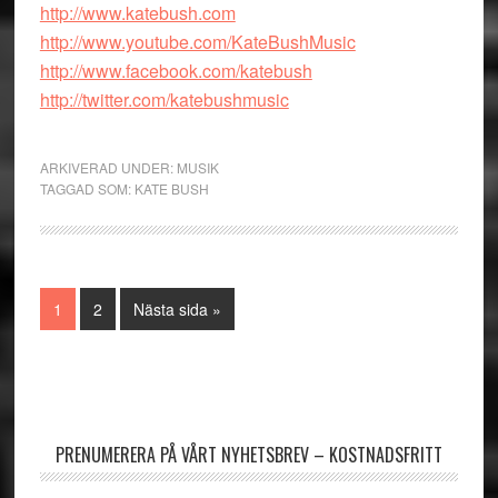
http://www.katebush.com
http://www.youtube.com/KateBushMusic
http://www.facebook.com/katebush
http://twitter.com/katebushmusic
ARKIVERAD UNDER:
MUSIK
TAGGAD SOM:
KATE BUSH
Sida
Sida
Go
1
2
Nästa sida »
to
Primärt
sidofält
PRENUMERERA PÅ VÅRT NYHETSBREV – KOSTNADSFRITT