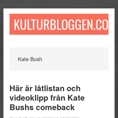
Hoppa
Hoppa
Hoppa
till
till
till
huvudinnehåll
det
sidfot
KULTURBLOGGEN.COM
primära
sidofältet
Kate Bush
Här är låtlistan och
videoklipp från Kate
Bushs comeback