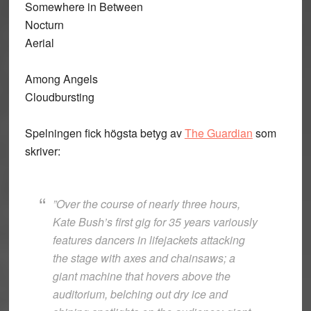
Somewhere in Between
Nocturn
Aerial
Among Angels
Cloudbursting
Spelningen fick högsta betyg av
The Guardian
som
skriver:
”Over the course of nearly three hours,
Kate Bush’s first gig for 35 years variously
features dancers in lifejackets attacking
the stage with axes and chainsaws; a
giant machine that hovers above the
auditorium, belching out dry ice and