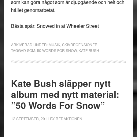
som kan göra något som är djupgående och helt och
hållet genomarbetat.
Bästa spår: Snowed in at Wheeler Street
ARKIVERAD UNDER:
MUSIK
,
SKIVRECENSIONER
TAGGAD SOM:
50 WORDS FOR SNOW
,
KATE BUSH
Kate Bush släpper nytt
album med nytt material:
”50 Words For Snow”
12 SEPTEMBER, 2011
BY
REDAKTIONEN