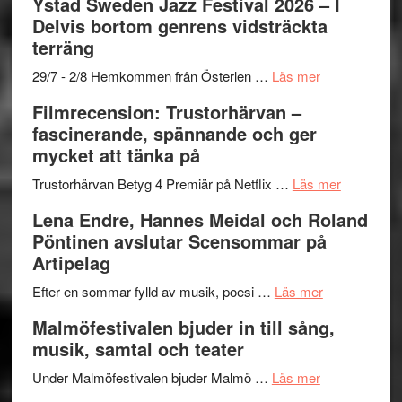
Ystad Sweden Jazz Festival 2026 – I
med
stipendium
Det
Delvis bortom genrens vidsträckta
Fox
grönaste
terräng
Mulder
gräset
och
–
om
29/7 - 2/8 Hemkommen från Österlen …
Läs mer
Dana
en
Ystad
Filmrecension: Trustorhärvan –
Scully
humoristisk
Sweden
fascinerande, spännande och ger
och
Jazz
mycket att tänka på
hjärtevarm
Festival
lättsam
2026
om
Trustorhärvan Betyg 4 Premiär på Netflix …
Läs mer
kompott
–
Filmrecens
Lena Endre, Hannes Meidal och Roland
I
Trustorhä
Pöntinen avslutar Scensommar på
Delvis
–
Artipelag
bortom
fascineran
genrens
om
spännand
Efter en sommar fylld av musik, poesi …
Läs mer
vidsträckta
Lena
och
Malmöfestivalen bjuder in till sång,
terräng
Endre,
ger
musik, samtal och teater
Hannes
mycket
om
Meidal
att
Under Malmöfestivalen bjuder Malmö …
Läs mer
Malmöfestiva
och
tänka