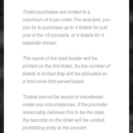
Ticket purchases are limited to a
maximum of 4 per order. For example, you
can try to purchase up to 4 tickets for just
one of the 15 concerts, or 4 tickets for 4
separate shows.
The name of the lead booker will be
printed on the first ticket. As the number of
tickets is limited they will be allocated on
a first-come first-served basis.
Tickets cannot be resold or transferred
under any circumstances. If the promoter
reasonably believes this to be the case
the barcode on the ticket will be voided,
prohibiting entry to the concert.