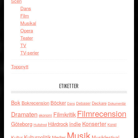
Scen
Dans
Film
Musikal
Opera
Teater
TV
TV-serier
Toppnytt
ETIKETTER
Bok
Böcker
Bokrecension
Deckare
Debaser
Dokumentär
Dans
Filmrecension
Dramaten
Filmkritik
ekonomi
indie
Konserter
Göteborg
Hårdrock
Konst
Hultsfred
Musik
Kulturpolitik
Musikfestival
Kultur
Medier