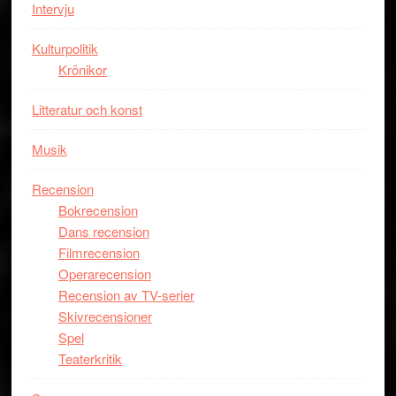
storform
Mauri?
Intervju
Kulturpolitik
Krönikor
Litteratur och konst
Musik
Recension
Bokrecension
Dans recension
Filmrecension
Operarecension
Recension av TV-serier
Skivrecensioner
Spel
Teaterkritik