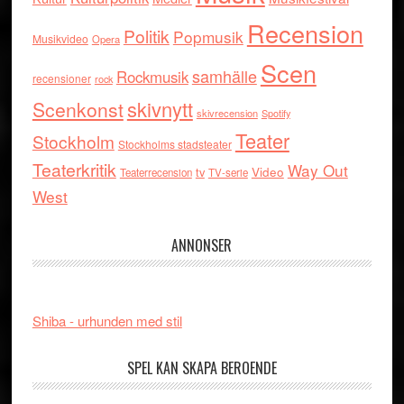
Recension
Politik
Popmusik
Musikvideo
Opera
Scen
samhälle
Rockmusik
recensioner
rock
skivnytt
Scenkonst
skivrecension
Spotify
Teater
Stockholm
Stockholms stadsteater
Teaterkritik
Way Out
tv
Video
Teaterrecension
TV-serie
West
ANNONSER
Shiba - urhunden med stil
SPEL KAN SKAPA BEROENDE