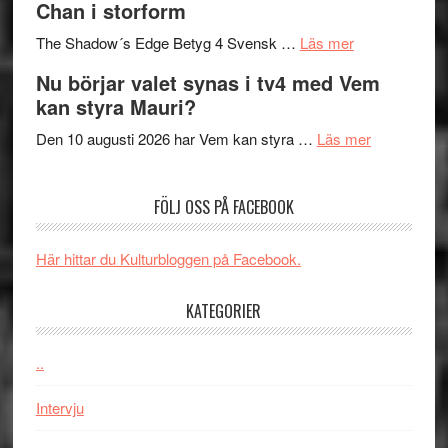
Chan i storform
till
avslutar
om
sång,
Scensommar
The Shadow´s Edge Betyg 4 Svensk …
Läs mer
Filmrecension
musik,
på
Nu börjar valet synas i tv4 med Vem
The
samtal
Artipelag
kan styra Mauri?
Shadow
och
´s
teater
om
Den 10 augusti 2026 har Vem kan styra …
Läs mer
Edge
Nu
–
börjar
FÖLJ OSS PÅ FACEBOOK
rolig
valet
och
synas
spännande
i
Här hittar du Kulturbloggen på Facebook.
med
tv4
en
med
KATEGORIER
Jackie
Vem
Chan
kan
..
i
styra
storform
Mauri?
Intervju