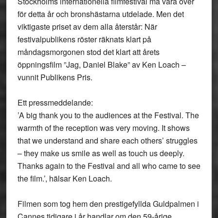
Stockholms internationella filmfestival må vara över
för detta år och bronshästarna utdelade. Men det
viktigaste priset av dem alla återstår: När
festivalpublikens röster räknats klart på
måndagsmorgonen stod det klart att årets
öppningsfilm ”Jag, Daniel Blake” av Ken Loach –
vunnit Publikens Pris.
Ett pressmeddelande:
’A big thank you to the audiences at the Festival. The
warmth of the reception was very moving. It shows
that we understand and share each others’ struggles
– they make us smile as well as touch us deeply.
Thanks again to the Festival and all who came to see
the film.’, hälsar Ken Loach.
Filmen som tog hem den prestigefyllda Guldpalmen i
Cannes tidigare i år handlar om den 59-årige