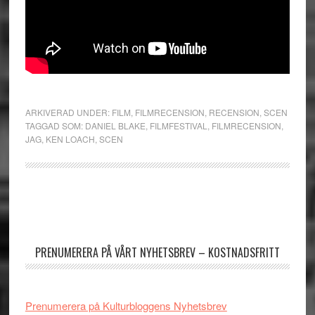
ARKIVERAD UNDER:
FILM
,
FILMRECENSION
,
RECENSION
,
SCEN
TAGGAD SOM:
DANIEL BLAKE
,
FILMFESTIVAL
,
FILMRECENSION
,
JAG
,
KEN LOACH
,
SCEN
Primärt
sidofält
PRENUMERERA PÅ VÅRT NYHETSBREV – KOSTNADSFRITT
Prenumerera på Kulturbloggens Nyhetsbrev