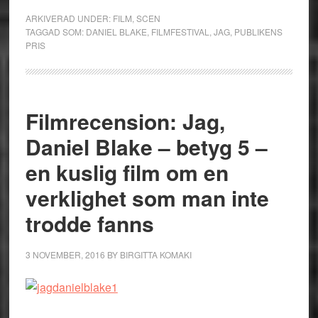
ARKIVERAD UNDER:
FILM
,
SCEN
TAGGAD SOM:
DANIEL BLAKE
,
FILMFESTIVAL
,
JAG
,
PUBLIKENS
PRIS
Filmrecension: Jag,
Daniel Blake – betyg 5 –
en kuslig film om en
verklighet som man inte
trodde fanns
3 NOVEMBER, 2016
BY
BIRGITTA KOMAKI