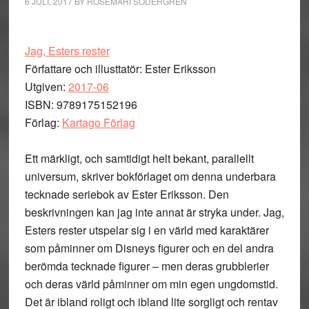
6 JULI, 2017
BY
ROSEMARI SÖDERGREN
Jag, Esters rester
Författare och illusttatör: Ester Eriksson
Utgiven:
2017-06
ISBN: 9789175152196
Förlag:
Kartago Förlag
Ett märkligt, och samtidigt helt bekant, parallellt
universum, skriver bokförlaget om denna underbara
tecknade seriebok av Ester Eriksson. Den
beskrivningen kan jag inte annat är stryka under. Jag,
Esters rester utspelar sig i en värld med karaktärer
som påminner om Disneys figurer och en del andra
berömda tecknade figurer – men deras grubblerier
och deras värld påminner om min egen ungdomstid.
Det är ibland roligt och ibland lite sorgligt och rentav