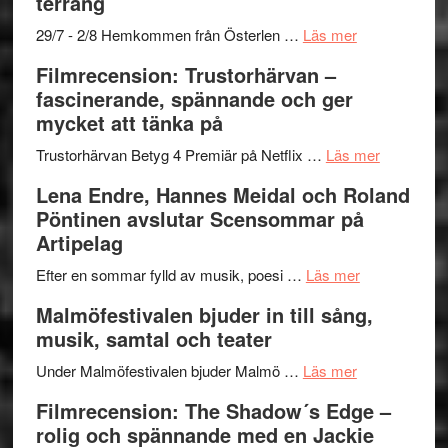
terräng
Mulder
gräset
och
–
om
29/7 - 2/8 Hemkommen från Österlen …
Läs mer
Dana
en
Ystad
Filmrecension: Trustorhärvan –
Scully
humoristisk
Sweden
fascinerande, spännande och ger
och
Jazz
mycket att tänka på
hjärtevarm
Festival
lättsam
2026
om
Trustorhärvan Betyg 4 Premiär på Netflix …
Läs mer
kompott
–
Filmrecens
Lena Endre, Hannes Meidal och Roland
I
Trustorhä
Pöntinen avslutar Scensommar på
Delvis
–
Artipelag
bortom
fascineran
genrens
om
spännand
Efter en sommar fylld av musik, poesi …
Läs mer
vidsträckta
Lena
och
Malmöfestivalen bjuder in till sång,
terräng
Endre,
ger
musik, samtal och teater
Hannes
mycket
om
Meidal
att
Under Malmöfestivalen bjuder Malmö …
Läs mer
Malmöfestiva
och
tänka
Filmrecension: The Shadow´s Edge –
bjuder
Roland
på
rolig och spännande med en Jackie
in
Pöntinen