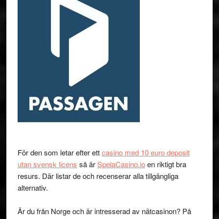
För den som letar efter ett
casino med 10 euro deposit
utan svensk licens
så är
SpelaCasino.io
en riktigt bra
resurs. Där listar de och recenserar alla tillgängliga
alternativ.
Är du från Norge och är intresserad av nätcasinon? På