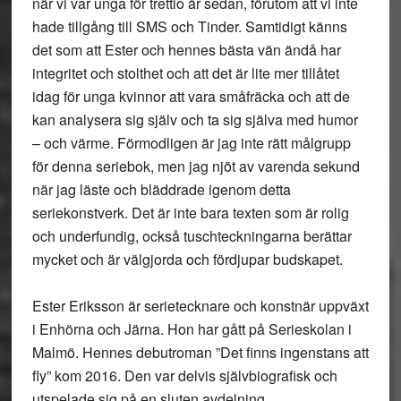
när vi var unga för trettio år sedan, förutom att vi inte
hade tillgång till SMS och Tinder. Samtidigt känns
det som att Ester och hennes bästa vän ändå har
integritet och stolthet och att det är lite mer tillåtet
idag för unga kvinnor att vara småfräcka och att de
kan analysera sig själv och ta sig själva med humor
– och värme. Förmodligen är jag inte rätt målgrupp
för denna seriebok, men jag njöt av varenda sekund
när jag läste och bläddrade igenom detta
seriekonstverk. Det är inte bara texten som är rolig
och underfundig, också tuschteckningarna berättar
mycket och är välgjorda och fördjupar budskapet.
Ester Eriksson är serietecknare och konstnär uppväxt
i Enhörna och Järna. Hon har gått på Serieskolan i
Malmö. Hennes debutroman ”Det finns ingenstans att
fly” kom 2016. Den var delvis självbiografisk och
utspelade sig på en sluten avdelning.