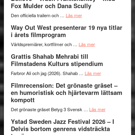
–
Jazz
Fox Mulder och Dana Scully
en
Festiva
om
helt
2026
Den officiella trailern och …
Läs mer
Se
lysande
–
Way Out West presenterar 19 nya titlar
trailern
kväll
II
i årets filmprogram
för
Internat
The
om
storhet
Världspremiärer, kortfilmer och …
Läs mer
X-
Way
och
Grattis Shahab Mehrabi till
Files:
Out
samarb
Filmstadens Kulturs stipendium
I
West
Want
presenterar
om
Farbror Ali och jag (2026). Shahab …
Läs mer
to
19
Grattis
Filmrecension: Det grönaste gräset –
Believe
nya
Shahab
en humoristisk och hjärtevarm lättsam
–
titlar
Mehrabi
kompott
Vrach
i
till
Frankenshtey
årets
Filmstadens
om
Det grönaste gräset Betyg 3 Svensk …
Läs mer
–
filmprogram
Kulturs
Filmrecension:
Ystad Sweden Jazz Festival 2026 – I
med
stipendium
Det
Delvis bortom genrens vidsträckta
Fox
grönaste