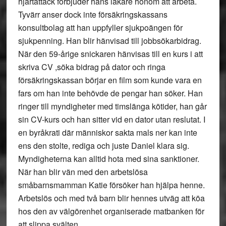
hjärtattack förbjuder hans läkare honom att arbeta.
Tyvärr anser dock inte försäkringskassans
konsultbolag att han uppfyller sjukpoängen för
sjukpenning. Han blir hänvisad till jobbsökarbidrag.
När den 59-årige snickaren hänvisas till en kurs i att
skriva CV ,söka bidrag på dator och ringa
försäkringskassan börjar en film som kunde vara en
fars om han inte behövde de pengar han söker. Han
ringer till myndigheter med timslänga kötider, han går
sin CV-kurs och han sitter vid en dator utan reslutat. I
en byråkrati där människor sakta mals ner kan inte
ens den stolte, rediga och juste Daniel klara sig.
Myndigheterna kan alltid hota med sina sanktioner.
När han blir vän med den arbetslösa
småbarnsmamman Katie försöker han hjälpa henne.
Arbetslös och med två barn blir hennes utväg att köa
hos den av välgörenhet organiserade matbanken för
att slippa svälten.