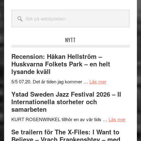
Sök
på
webbplatsen
NYTT
Recension: Håkan Hellström –
Huskvarna Folkets Park – en helt
lysande kväll
om
5/5 07.20. Det är tiden jag kommer …
Läs mer
Recension:
Ystad Sweden Jazz Festival 2026 – II
Håkan
Internationella storheter och
Hellström
samarbeten
–
Huskvarna
om
KURT ROSENWINKEL tillhör en av vår tids …
Läs mer
Folkets
Ystad
Se trailern för The X-Files: I Want to
Park
Swede
Believe – Vrach Frankenshtey – med