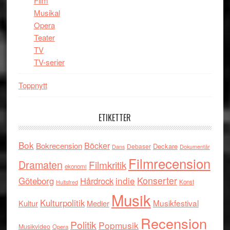
Film
Musikal
Opera
Teater
TV
TV-serier
Toppnytt
ETIKETTER
Bok
Böcker
Bokrecension
Deckare
Debaser
Dokumentär
Dans
Filmrecension
Dramaten
Filmkritik
ekonomi
indie
Konserter
Göteborg
Hårdrock
Konst
Hultsfred
Musik
Kulturpolitik
Musikfestival
Kultur
Medier
Recension
Politik
Popmusik
Musikvideo
Opera