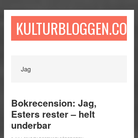
Hoppa
Hoppa
Hoppa
till
till
till
huvudinnehåll
det
sidfot
KULTURBLOGGEN.COM
primära
sidofältet
Jag
Bokrecension: Jag,
Esters rester – helt
underbar