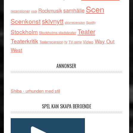
Scen
samhälle
Rockmusik
recensioner
rock
skivnytt
Scenkonst
skivrecension
Spotify
Teater
Stockholm
Stockholms stadsteater
Teaterkritik
Way Out
tv
Video
Teaterrecension
TV-serie
West
ANNONSER
Shiba - urhunden med stil
SPEL KAN SKAPA BEROENDE