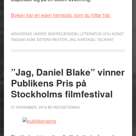
Boken har en egen hemsida, som du hittar här.
ARKIVERAD UNDER:
BOKRECENSION
,
LITTERATUR OCH KONST
TAGGAD SOM:
ESTERS RESTER
,
JAG
,
KARTAGO
,
TECKNAT
”Jag, Daniel Blake” vinner
Publikens Pris på
Stockholms filmfestival
21 NOVEMBER, 2016
BY
REDAKTIONEN