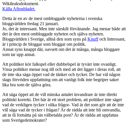
Wikileaks­dokument.
Källa Aftonbladet.
Detta är en av de mest ombloggade nyheterna i svenska
bloggvärlden fredag 21 januari.
Jo, det är intressant. Men inte särskilt förvånande. Jag menar både att
det är den mest ombloggade nyheten och själva nyheten.
Bloggvärlden i Sverige, alltså den som syns på
Knuff
och Intressant,
är i princip de bloggar som bloggar om politik.
Annat syns knappt där, oavsett om det är många, många bloggare
som tar upp annat.
Att politiker kör falkspel eller dubbelspel är tyvärr inte ovanligt.
Vissa politiker menar nog till och med att det ligger i deras roll, att
de inte ska säga öppet vad de tänker och tycker. De har väl någon
slags förvriden uppfattning om att vanligt folk inte begriper saker
lika bra som de själva göra.
Att säga öppet att de vill minska antalet invandrare är inte direkt
politiskt korrekt. Det här är ett stort problem, att politiker inte säger
vad de verkligen tycker i olika frågor- Vad är det som gör att de inte
vill säga vad de tycker i frågan? Är de rädda att inte bli omvandla,
att in få fortsätta på sin välbetalda post? Är de rädda att uppfattas
som Sverigedemokrater?