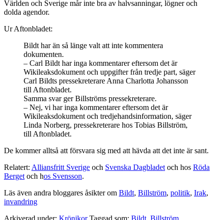
Världen och Sverige mår inte bra av halvsanningar, lögner och
dolda agendor.
Ur Aftonbladet:
Bildt har än så länge valt att inte kommentera
dokumenten.
– Carl Bildt har inga kommentarer eftersom det är
Wikileaksdokument och uppgifter från tredje part, säger
Carl Bildts pressekreterare Anna Charlotta Johansson
till Aftonbladet.
Samma svar ger Billströms pressekreterare.
– Nej, vi har inga kommentarer eftersom det är
Wikileaksdokument och tredjehandsinformation, säger
Linda Norberg, pressekreterare hos Tobias Billström,
till Aftonbladet.
De kommer alltså att försvara sig med att hävda att det inte är sant.
Relatert:
Alliansfritt Sverige
och
Svenska Dagbladet
och hos
Röda
Berget
och h
os Svensson
.
Läs även andra bloggares åsikter om
Bildt
,
Billström
,
politik
,
Irak
,
invandring
Arkiverad under:
Krönikor
Taggad som:
Bildt
,
Billström
,