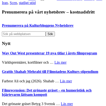
Iran
,
Scen
,
statligt stöd
Primärt
Prenumerera på vårt nyhetsbrev – kostnadsfritt
sidofält
Prenumerera på Kulturbloggens Nyhetsbrev
Sök
på
webbplatsen
Nytt
Way Out West presenterar 19 nya titlar i årets filmprogram
om
Världspremiärer, kortfilmer och …
Läs mer
Way
Out
Grattis Shahab Mehrabi till Filmstadens Kulturs stipendium
West
presenterar
om
Farbror Ali och jag (2026). Shahab …
Läs mer
19
Grattis
nya
Shahab
Filmrecension: Det grönaste gräset – en humoristisk och
titlar
Mehrabi
hjärtevarm lättsam kompott
i
till
årets
Filmstadens
om
Det grönaste gräset Betyg 3 Svensk …
Läs mer
filmprogram