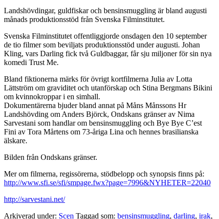
Landshövdingar, guldfiskar och bensinsmuggling är bland augusti
månads produktionsstöd från Svenska Filminstitutet.
Svenska Filminstitutet offentliggjorde onsdagen den 10 september
de tio filmer som beviljats produktionsstöd under augusti. Johan
Kling, vars Darling fick två Guldbaggar, får sju miljoner för sin nya
komedi Trust Me.
Bland fiktionerna märks för övrigt kortfilmerna Julia av Lotta
Lättström om graviditet och utanförskap och Stina Bergmans Bikini
om kvinnokroppar i en simhall.
Dokumentärerna bjuder bland annat på Måns Månssons Hr
Landshövding om Anders Björck, Ondskans gränser av Nima
Sarvestani som handlar om bensinsmuggling och Bye Bye C’est
Fini av Tora Mårtens om 73-åriga Lina och hennes brasilianska
älskare.
Bilden från Ondskans gränser.
Mer om filmerna, regissörerna, stödbelopp och synopsis finns på:
http://www.sfi.se/sfi/smpage.fwx?page=7996&NYHETER=22040
http://sarvestani.net/
Arkiverad under:
Scen
Taggad som:
bensinsmuggling
,
darling
,
irak
,