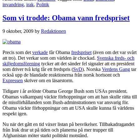
invandring
,
irak
,
Politik
Som vi trodde: Obama vann fredspriset
9 oktober, 2009
by
Redaktionen
Precis som det
verkade
får Obama
fredspriset
(även om det var svårt
att tro). Det verkar som om världen är chockad.
Svenska freds- och
skiljedomsförening
tycker att det sänder fel signaler att en president
som driver två krig får ett fredspris (
SvD
). Norska
Verdens Gang
tar
också upp de blandade reaktionerna från norsk horisont och
Expressen
skriver om en läsarstorm.
Tidigare i år avlöste Obama George Bush som USAs president.
Obamas valkampanj väckte förhoppningar om att han skulle rätta till
de missförhållanden som Bush-adminstrationen var ansvarig för.
Obama väckte förhoppningar om att USA skulle kunna få världens
respekt igen.
Nu när det gått en tid växer listan på besvikelser. Tillbakadragandet
från Irak drar ut på tiden och planerna på mer trupper till
Afghanistan möter starkt politiskt motstånd.