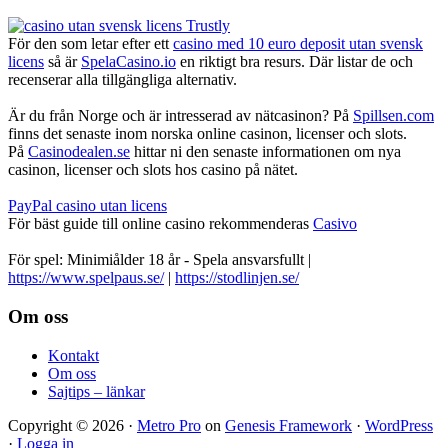
För den som letar efter ett
casino med 10 euro deposit utan svensk
licens
så är
SpelaCasino.io
en riktigt bra resurs. Där listar de och
recenserar alla tillgängliga alternativ.
Är du från Norge och är intresserad av nätcasinon? På
Spillsen.com
finns det senaste inom norska online casinon, licenser och slots.
På
Casinodealen.se
hittar ni den senaste informationen om nya
casinon, licenser och slots hos casino på nätet.
PayPal casino utan licens
För bäst guide till online casino rekommenderas
Casivo
För spel: Minimiålder 18 år - Spela ansvarsfullt |
https://www.spelpaus.se/
|
https://stodlinjen.se/
Footer
Om oss
Kontakt
Om oss
Sajtips – länkar
Copyright © 2026 ·
Metro Pro
on
Genesis Framework
·
WordPress
·
Logga in