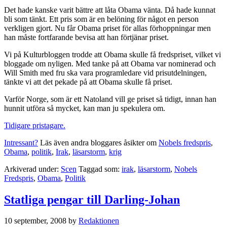
Det hade kanske varit bättre att låta Obama vänta. Då hade kunnat
bli som tänkt. Ett pris som är en belöning för något en person
verkligen gjort. Nu får Obama priset för allas förhoppningar men
han måste fortfarande bevisa att han förtjänar priset.
Vi på Kulturbloggen trodde att Obama skulle få fredspriset, vilket vi
bloggade om nyligen. Med tanke på att Obama var nominerad och
Will Smith med fru ska vara programledare vid prisutdelningen,
tänkte vi att det pekade på att Obama skulle få priset.
Varför Norge, som är ett Natoland vill ge priset så tidigt, innan han
hunnit utföra så mycket, kan man ju spekulera om.
Tidigare pristagare.
Intressant?
Läs även andra bloggares åsikter om
Nobels fredspris
,
Obama
,
politik
,
Irak
,
läsarstorm
,
krig
Arkiverad under:
Scen
Taggad som:
irak
,
läsarstorm
,
Nobels
Fredspris
,
Obama
,
Politik
Statliga pengar till Darling-Johan
10 september, 2008
by
Redaktionen