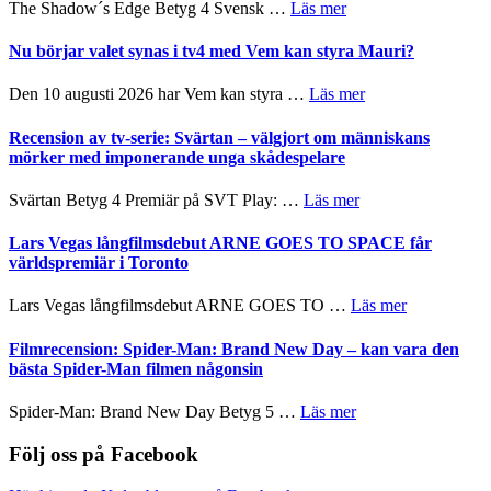
om
The Shadow´s Edge Betyg 4 Svensk …
Läs mer
på
musik,
Filmrecension:
Artipelag
samtal
The
Nu börjar valet synas i tv4 med Vem kan styra Mauri?
och
Shadow
teater
´s
om
Den 10 augusti 2026 har Vem kan styra …
Läs mer
Edge
Nu
–
börjar
Recension av tv-serie: Svärtan – välgjort om människans
rolig
valet
mörker med imponerande unga skådespelare
och
synas
spännande
i
om
Svärtan Betyg 4 Premiär på SVT Play: …
Läs mer
med
tv4
Recension
en
med
av
Lars Vegas långfilmsdebut ARNE GOES TO SPACE får
Jackie
Vem
tv-
världspremiär i Toronto
Chan
kan
serie:
i
styra
Svärtan
storform
om
Lars Vegas långfilmsdebut ARNE GOES TO …
Läs mer
Mauri?
–
Lars
välgjort
Vegas
Filmrecension: Spider-Man: Brand New Day – kan vara den
om
långfilmsde
bästa Spider-Man filmen någonsin
människans
ARNE
mörker
GOES
om
Spider-Man: Brand New Day Betyg 5 …
Läs mer
med
TO
Filmrecension:
imponerande
SPACE
Spider-
Följ oss på Facebook
unga
får
Man:
skådespelare
världspremi
Brand