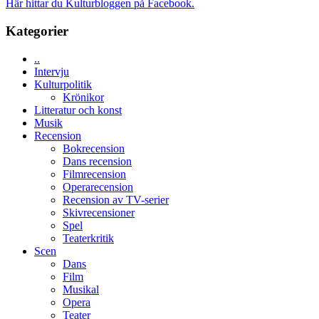
Här hittar du Kulturbloggen på Facebook.
i
New
Toronto
Day
Kategorier
–
kan
..
vara
Intervju
den
Kulturpolitik
bästa
Krönikor
Spider-
Litteratur och konst
Man
Musik
filmen
Recension
någonsin
Bokrecension
Dans recension
Filmrecension
Operarecension
Recension av TV-serier
Skivrecensioner
Spel
Teaterkritik
Scen
Dans
Film
Musikal
Opera
Teater