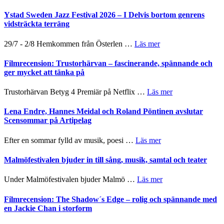
Kulturs
Filmrecension:
stipendium
Det
Ystad Sweden Jazz Festival 2026 – I Delvis bortom genrens
grönaste
vidsträckta terräng
gräset
–
om
29/7 - 2/8 Hemkommen från Österlen …
Läs mer
en
Ystad
humoristisk
Sweden
Filmrecension: Trustorhärvan – fascinerande, spännande och
och
Jazz
ger mycket att tänka på
hjärtevarm
Festival
lättsam
2026
om
Trustorhärvan Betyg 4 Premiär på Netflix …
Läs mer
kompott
–
Filmrecension:
I
Trustorhärvan
Lena Endre, Hannes Meidal och Roland Pöntinen avslutar
Delvis
–
Scensommar på Artipelag
bortom
fascinerande,
genrens
spännande
om
Efter en sommar fylld av musik, poesi …
Läs mer
vidsträckta
och
Lena
terräng
ger
Endre,
Malmöfestivalen bjuder in till sång, musik, samtal och teater
mycket
Hannes
att
Meidal
om
Under Malmöfestivalen bjuder Malmö …
Läs mer
tänka
och
Malmöfestivalen
på
Roland
bjuder
Filmrecension: The Shadow´s Edge – rolig och spännande med
Pöntinen
in
en Jackie Chan i storform
avslutar
till
Scensommar
sång,