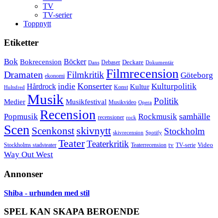
TV
TV-serier
Toppnytt
Etiketter
Bok
Bokrecension
Böcker
Deckare
Debaser
Dokumentär
Dans
Filmrecension
Dramaten
Filmkritik
Göteborg
ekonomi
Konserter
Hårdrock
indie
Kulturpolitik
Kultur
Konst
Hultsfred
Musik
Politik
Musikfestival
Medier
Musikvideo
Opera
Recension
samhälle
Popmusik
Rockmusik
recensioner
rock
Scen
skivnytt
Scenkonst
Stockholm
skivrecension
Spotify
Teater
Teaterkritik
Video
Stockholms stadsteater
tv
Teaterrecension
TV-serie
Way Out West
Annonser
Shiba - urhunden med stil
SPEL KAN SKAPA BEROENDE