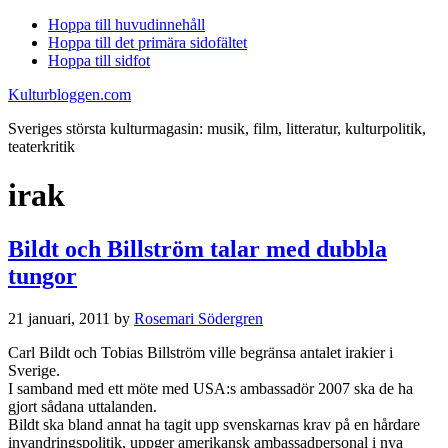
Hoppa till huvudinnehåll
Hoppa till det primära sidofältet
Hoppa till sidfot
Kulturbloggen.com
Sveriges största kulturmagasin: musik, film, litteratur, kulturpolitik,
teaterkritik
irak
Bildt och Billström talar med dubbla
tungor
21 januari, 2011
by
Rosemari Södergren
Carl Bildt och Tobias Billström ville begränsa antalet irakier i
Sverige.
I samband med ett möte med USA:s ambassadör 2007 ska de ha
gjort sådana uttalanden.
Bildt ska bland annat ha tagit upp svenskarnas krav på en hårdare
invandringspolitik, uppger amerikansk ambassadpersonal i nya