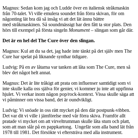
Magnus: Sedan kom jag och Ludde över en italiensk stråkmaskin
från 70-talet. Vi ville emulera soundet från förra skivan, för om
någonting lät bra då så insåg vi att det lät ännu bättre
med stråkmaskinen. Så soundmässigt har den fått ta stor plats. Den
hörs till exempel på första singeln
Monument
– slingan som går där.
Det är en hel del The Cure över den slingan.
Magnus: Kul att du sa det, jag hade inte tänkt på det själv men The
Cure har spelat på liknande synthar tidigare.
Ludvig: På en av låtarna var tanken att låta som The Cure, men så
blev det något helt annat.
Magnus: Det är lite tråkigt att prata om influenser samtidigt som vi
inte skulle kalla oss själva för genier, vi kommer ju inte att uppfinna
hjulet. Vi verkar inom någon pop/rock-kontext. Vissa skulle säga att
vi påminner om vissa band, det är oundvikligt.
Ludvig: Vi snöade in oss rätt mycket på den där postpunk-vibben.
Det var dit vi ville i jämförelse med vår förra skiva. Framför allt
pratade vi mycket om att virveltrumman skulle låta stum och platt,
som att man slår på en pappkartong. Ungefär som alla band lät från
1978 till 1981. Det försökte vi eftersträva med alla instrument.