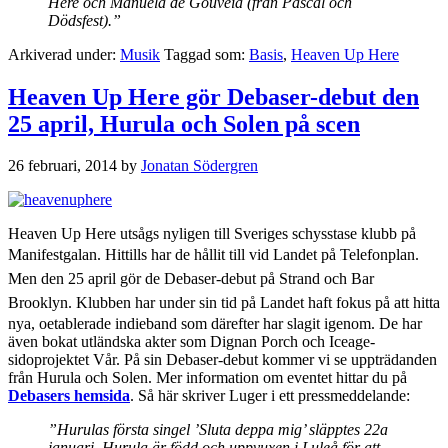
Here och Manuela de Gouveia (från Pascal och
Dödsfest).”
Arkiverad under:
Musik
Taggad som:
Basis
,
Heaven Up Here
Heaven Up Here gör Debaser-debut den
25 april, Hurula och Solen på scen
26 februari, 2014
by
Jonatan Södergren
Heaven Up Here utsågs nyligen till Sveriges schysstase klubb på
Manifestgalan. H
ittills har de hållit till vid Landet på Telefonplan.
Men den 25 april gör de Debaser-debut på Strand och Bar
Brooklyn.
Klubben har under sin tid på Landet haft fokus på att hitta
nya, oetablerade indieband som därefter har slagit igenom. De har
även bokat utländska akter som Dignan Porch och Iceage-
sidoprojektet Vår. På sin Debaser-debut kommer vi se uppträdanden
från Hurula och Solen. Mer information om eventet hittar du på
Debasers hemsida
. Så här skriver Luger i ett pressmeddelande:
”Hurulas första singel ’Sluta deppa mig’ släpptes 22a
januari. Hurula är född och uppvuxen i Luleå för att