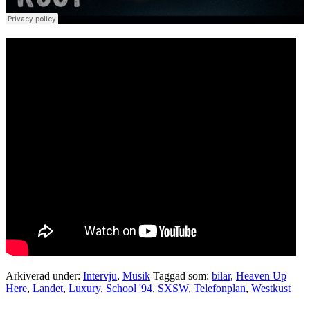
Arkiverad under:
Intervju
,
Musik
Taggad som:
bilar
,
Heaven Up
Here
,
Landet
,
Luxury
,
School '94
,
SXSW
,
Telefonplan
,
Westkust