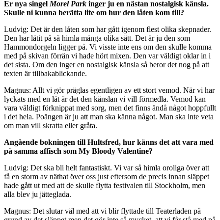
Er nya singel
Morel Park
inger ju en nästan nostalgisk känsla.
Skulle ni kunna berätta lite om hur den låten kom till?
Ludvig: Det är den låten som har gått igenom flest olika skepnader.
Den har låtit på så himla många olika sätt. Det är ju den som
Hammondorgeln ligger på. Vi visste inte ens om den skulle komma
med på skivan förrän vi hade hört mixen. Den var väldigt oklar in i
det sista. Om den inger en nostalgisk känsla så beror det nog på att
texten är tillbakablickande.
Magnus: Allt vi gör präglas egentligen av ett stort vemod. När vi har
lyckats med en låt är det den känslan vi vill förmedla. Vemod kan
vara väldigt förknippat med sorg, men det finns ändå något hoppfullt
i det hela. Poängen är ju att man ska känna något. Man ska inte veta
om man vill skratta eller gråta.
Angående bokningen till Hultsfred, hur känns det att vara med
på samma affisch som My Bloody Valentine?
Ludvig: Det ska bli helt fantastiskt. Vi var så himla oroliga över att
få en storm av näthat över oss just eftersom de precis innan släppet
hade gått ut med att de skulle flytta festivalen till Stockholm, men
alla blev ju jätteglada.
Magnus: Det slutar väl med att vi blir flyttade till Teaterladen på
grund av det släppet men det gör inte så mycket, att vi får stå med på