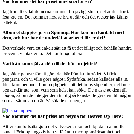
Vad kommer det här priset innebära för er?
Jag tror att sydafrikanerna kommer bli jävligt stolta, det är den första
feta grejen. Det kommer nog se bra ut där och det tycker jag känns
jättekul.
Albumet släpptes ju via Spinnup. Hur kom ni i kontakt med
dem, och hur har de underlättat arbetet för er del?
Det verkade vara ett enkelt sätt att få ut det billigt och behålla hundra
procent av intäkterna. Det har fungerat bra.
Varifrån kom själva idén till det här projektet?
Jag sökte pengar för att göra det här från Kulturrådet. Vi fick
pengarna och vi ville göra något i Sydafrika, sedan kallades alla in.
Idén kommer ändå från möjligheten att det finns stipendier, det finns
pengar där ute, som vem som helst kan söka. De måste ge dem till
någon, så om de inte ger dem till dig så kanske de ger dem till någon
som är sämre än du är. Så sök de där pengarna.
Vad kommer det här priset att betyda för Heaven Up Here?
Att vi kan fortsätta göra det vi tycker är kul och bjuda in ännu fler
band. Förhoppningsvis kan vi få ännu mer uppmärksamhet och