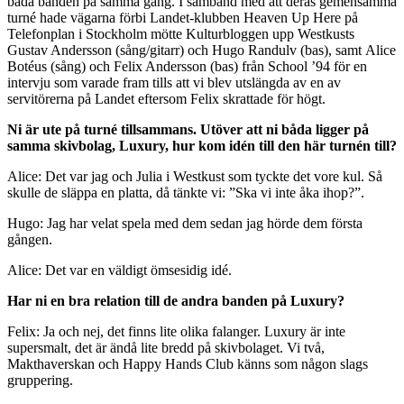
båda banden på samma gång. I samband med att deras gemensamma
turné hade vägarna förbi Landet-klubben Heaven Up Here på
Telefonplan i Stockholm mötte Kulturbloggen upp Westkusts
Gustav Andersson (sång/gitarr) och Hugo Randulv (bas), samt Alice
Botéus (sång) och Felix Andersson (bas) från School ’94 för en
intervju som varade fram tills att vi blev utslängda av en av
servitörerna på Landet eftersom Felix skrattade för högt.
Ni är ute på turné tillsammans. Utöver att ni båda ligger på
samma skivbolag, Luxury, hur kom idén till den här turnén till?
Alice: Det var jag och Julia i Westkust som tyckte det vore kul. Så
skulle de släppa en platta, då tänkte vi: ”Ska vi inte åka ihop?”.
Hugo: Jag har velat spela med dem sedan jag hörde dem första
gången.
Alice: Det var en väldigt ömsesidig idé.
Har ni en bra relation till de andra banden på Luxury?
Felix: Ja och nej, det finns lite olika falanger. Luxury är inte
supersmalt, det är ändå lite bredd på skivbolaget. Vi två,
Makthaverskan och Happy Hands Club känns som någon slags
gruppering.