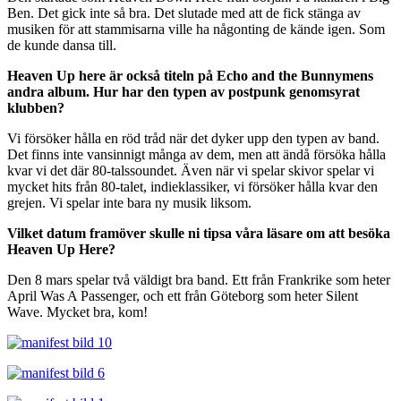
Ben. Det gick inte så bra. Det slutade med att de fick stänga av
musiken för att stammisarna ville ha någonting de kände igen. Som
de kunde dansa till.
Heaven Up here är också titeln på Echo and the Bunnymens
andra album. Hur har den typen av postpunk genomsyrat
klubben?
Vi försöker hålla en röd tråd när det dyker upp den typen av band.
Det finns inte vansinnigt många av dem, men att ändå försöka hålla
kvar vi det där 80-talssoundet. Även när vi spelar skivor spelar vi
mycket hits från 80-talet, indieklassiker, vi försöker hålla kvar den
grejen. Vi spelar inte bara ny musik liksom.
Vilket datum framöver skulle ni tipsa våra läsare om att besöka
Heaven Up Here?
Den 8 mars spelar två väldigt bra band. Ett från Frankrike som heter
April Was A Passenger, och ett från Göteborg som heter Silent
Wave. Mycket bra, kom!