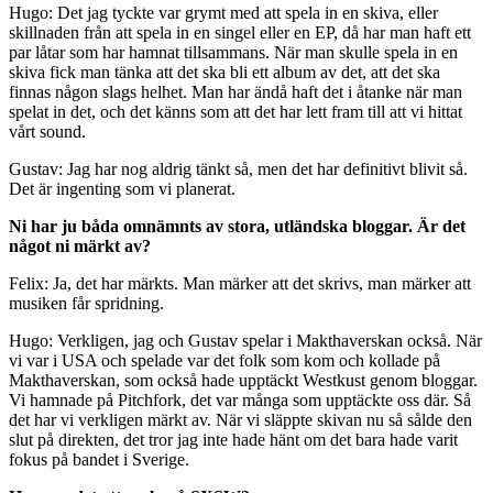
Hugo: Det jag tyckte var grymt med att spela in en skiva, eller
skillnaden från att spela in en singel eller en EP, då har man haft ett
par låtar som har hamnat tillsammans. När man skulle spela in en
skiva fick man tänka att det ska bli ett album av det, att det ska
finnas någon slags helhet. Man har ändå haft det i åtanke när man
spelat in det, och det känns som att det har lett fram till att vi hittat
vårt sound.
Gustav: Jag har nog aldrig tänkt så, men det har definitivt blivit så.
Det är ingenting som vi planerat.
Ni har ju båda omnämnts av stora, utländska bloggar. Är det
något ni märkt av?
Felix: Ja, det har märkts. Man märker att det skrivs, man märker att
musiken får spridning.
Hugo: Verkligen, jag och Gustav spelar i Makthaverskan också. När
vi var i USA och spelade var det folk som kom och kollade på
Makthaverskan, som också hade upptäckt Westkust genom bloggar.
Vi hamnade på Pitchfork, det var många som upptäckte oss där. Så
det har vi verkligen märkt av. När vi släppte skivan nu så sålde den
slut på direkten, det tror jag inte hade hänt om det bara hade varit
fokus på bandet i Sverige.