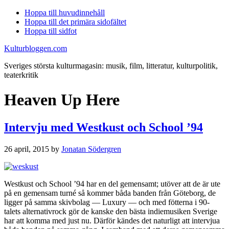
Hoppa till huvudinnehåll
Hoppa till det primära sidofältet
Hoppa till sidfot
Kulturbloggen.com
Sveriges största kulturmagasin: musik, film, litteratur, kulturpolitik,
teaterkritik
Heaven Up Here
Intervju med Westkust och School ’94
26 april, 2015
by
Jonatan Södergren
Westkust och School ’94 har en del gemensamt; utöver att de är ute
på en gemensam turné så kommer båda banden från Göteborg, de
ligger på samma skivbolag — Luxury — och med fötterna i 90-
talets alternativrock gör de kanske den bästa indiemusiken Sverige
har att komma med just nu. Därför kändes det naturligt att intervjua