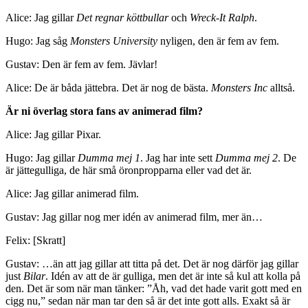
Alice: Jag gillar
Det regnar köttbullar
och
Wreck-It Ralph
.
Hugo: Jag såg
Monsters University
nyligen, den är fem av fem.
Gustav: Den är fem av fem. Jävlar!
Alice: De är båda jättebra. Det är nog de bästa.
Monsters Inc
alltså.
Är ni överlag stora fans av animerad film?
Alice: Jag gillar Pixar.
Hugo: Jag gillar
Dumma mej 1
. Jag har inte sett
Dumma mej 2
. De
är jättegulliga, de här små öronpropparna eller vad det är.
Alice: Jag gillar animerad film.
Gustav: Jag gillar nog mer idén av animerad film, mer än…
Felix: [Skratt]
Gustav: …än att jag gillar att titta på det. Det är nog därför jag gillar
just
Bilar
. Idén av att de är gulliga, men det är inte så kul att kolla på
den. Det är som när man tänker: ”Åh, vad det hade varit gott med en
cigg nu,” sedan när man tar den så är det inte gott alls. Exakt så är