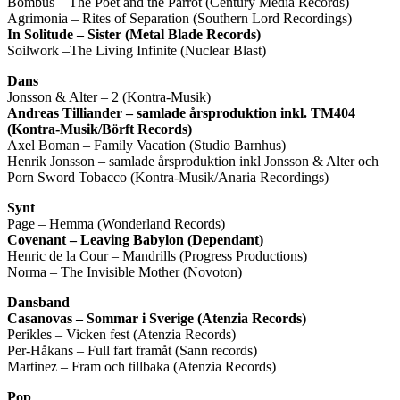
Bombus – The Poet and the Parrot (Century Media Records)
Agrimonia – Rites of Separation (Southern Lord Recordings)
In Solitude – Sister (Metal Blade Records)
Soilwork –The Living Infinite (Nuclear Blast)
Dans
Jonsson & Alter – 2 (Kontra-Musik)
Andreas Tilliander – samlade årsproduktion inkl. TM404
(Kontra-Musik/Börft Records)
Axel Boman – Family Vacation (Studio Barnhus)
Henrik Jonsson – samlade årsproduktion inkl Jonsson & Alter och
Porn Sword Tobacco (Kontra-Musik/Anaria Recordings)
Synt
Page – Hemma (Wonderland Records)
Covenant – Leaving Babylon (Dependant)
Henric de la Cour – Mandrills (Progress Productions)
Norma – The Invisible Mother (Novoton)
Dansband
Casanovas – Sommar i Sverige (Atenzia Records)
Perikles – Vicken fest (Atenzia Records)
Per-Håkans – Full fart framåt (Sann records)
Martinez – Fram och tillbaka (Atenzia Records)
Pop