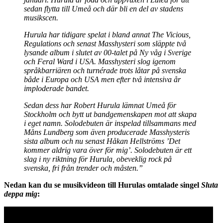
sedan flytta till Umeå och där bli en del av stadens
musikscen.
Hurula har tidigare spelat i bland annat The Vicious,
Regulations och senast Masshysteri som släppte två
lysande album i slutet av 00-talet på Ny våg i Sverige
och Feral Ward i USA. Masshysteri slog igenom
språkbarriären och turnérade trots låtar på svenska
både i Europa och USA men efter två intensiva år
imploderade bandet.
Sedan dess har Robert Hurula lämnat Umeå för
Stockholm och bytt ut bandgemenskapen mot att skapa
i eget namn. Solodebuten är inspelad tillsammans med
Måns Lundberg som även producerade Masshysteris
sista album och nu senast Håkan Hellströms ’Det
kommer aldrig vara över för mig’. Solodebuten är ett
slag i ny riktning för Hurula, obeveklig rock på
svenska, fri från trender och måsten.”
Nedan kan du se musikvideon till Hurulas omtalade singel
Sluta
deppa mig
: