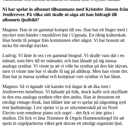
Ni har spelat in albumet tillsammans med Kristofer Jönson från
Jeniferever. På vilka sätt skulle ni säga att han bidragit till
albumets ljudbild?
Magnus: Han är en gammal kompis till oss. Han har ett finger med i
mycket som händer i musiklivet här i Uppsala. En riktig kulturskatt.
Han borde få pengar från kommunen eller något. Vi har honom att
tacka för otroligt mycket.
Ludvig: Vi låste in oss i en gammal biograf. Vi skulle vara där i en
månad, som blev till tre månader, och han lånade på sig massa
analoga synthar. Vi visste ju att vi ville ha synthar på den här skivan,
men vi visste inte hur vi skulle få tag på alltihop. Men han visste det.
Han har ju massa synthar och kompisar vars synthar vi har lånat.
Magnus: Så vi ägnade väl kanske två dagar åt att åka runt i
Jeniferevers turnébuss. Vi hälsade på folk, drack kaffe och skyfflade
in den ena analoga synthen efter den andra. Han är dessutom ett
otroligt vintage-freak, han tillåter inte att vi spelar på någonting nytt
rent ljudmässigt. Live spelar vi ju av utrymmesskäl på en Nord
Electro som emulerar piano och orgel – det fick vi inte göra i
studion. Då fick vi låna Trummor & Orgels Hammondorgel för att
spela in orgelpartierna vilket gett skivan ett otroligt organiskt ljud.