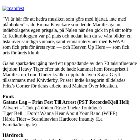
”Vi är här för att hedra musiken som görs med hjärtat, inte med
plånboken” sade Emma Knyckare som ledde Manifestgalan,
indiebolagens egen prisgala, på Nalen när den gick in på sitt tolfte
år. Kulturbloggen var på plats och nedan kan du se våra bilder, en
lista över samtliga vinnare, samt vinnarintervjuer med KWAAI —
som fick pris för årets rytm — och Heaven Up Here — som fick
pris för årets klubb.
Galan sparkades igång med ett uppträdande av den 70-talsinfluerade
tjejtrion Heavy Tiger efter att de hade kammat hem förstapriset i
Manifest on Tour. Under kvällen uppträde även Kajsa Grytt
tillsammans med Knivderby. Priset i indie-kategorin tilldelades
Fritz’s Corner för deras arbete med Makten Över Musiken.
Punk
Gatans Lag – Från Fest Till Arrest (PST Records/Kjell Hell)
Allvaret – Tänk på döden (Erste Theke Tonträger)
Tiger Bell – Don’t Wanna Hear About Your Band (WIFE)
Hårda Tider – Scandinavian Hardcore Insanity (La
Familia/Instigate)
Hårdrock