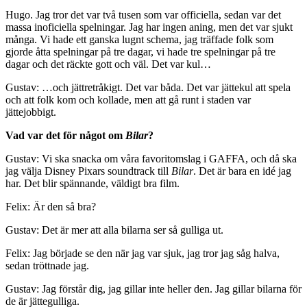
Hugo. Jag tror det var två tusen som var officiella, sedan var det
massa inoficiella spelningar. Jag har ingen aning, men det var sjukt
många. Vi hade ett ganska lugnt schema, jag träffade folk som
gjorde åtta spelningar på tre dagar, vi hade tre spelningar på tre
dagar och det räckte gott och väl. Det var kul…
Gustav: …och jättretråkigt. Det var båda. Det var jättekul att spela
och att folk kom och kollade, men att gå runt i staden var
jättejobbigt.
Vad var det för något om
Bilar
?
Gustav: Vi ska snacka om våra favoritomslag i GAFFA, och då ska
jag välja Disney Pixars soundtrack till
Bilar
. Det är bara en idé jag
har. Det blir spännande, väldigt bra film.
Felix: Är den så bra?
Gustav: Det är mer att alla bilarna ser så gulliga ut.
Felix: Jag började se den när jag var sjuk, jag tror jag såg halva,
sedan tröttnade jag.
Gustav: Jag förstår dig, jag gillar inte heller den. Jag gillar bilarna för
de är jättegulliga.