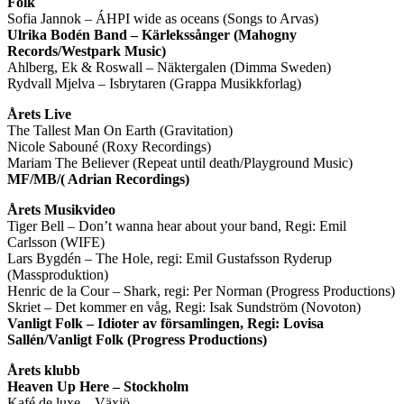
Folk
Sofia Jannok – ÁHPI wide as oceans (Songs to Arvas)
Ulrika Bodén Band – Kärlekssånger (Mahogny
Records/Westpark Music)
Ahlberg, Ek & Roswall – Näktergalen (Dimma Sweden)
Rydvall Mjelva – Isbrytaren (Grappa Musikkforlag)
Årets Live
The Tallest Man On Earth (Gravitation)
Nicole Sabouné (Roxy Recordings)
Mariam The Believer (Repeat until death/Playground Music)
MF/MB/( Adrian Recordings)
Årets Musikvideo
Tiger Bell – Don’t wanna hear about your band, Regi: Emil
Carlsson (WIFE)
Lars Bygdén – The Hole, regi: Emil Gustafsson Ryderup
(Massproduktion)
Henric de la Cour – Shark, regi: Per Norman (Progress Productions)
Skriet – Det kommer en våg, Regi: Isak Sundström (Novoton)
Vanligt Folk – Idioter av församlingen, Regi: Lovisa
Sallén/Vanligt Folk (Progress Productions)
Årets klubb
Heaven Up Here – Stockholm
Kafé de luxe – Växjö