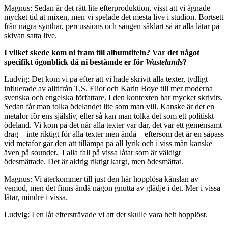
Magnus: Sedan är det rätt lite efterproduktion, visst att vi ägnade
mycket tid åt mixen, men vi spelade det mesta live i studion. Bortsett
från några synthar, percussions och sången såklart så är alla låtar på
skivan satta live.
I vilket skede kom ni fram till albumtiteln? Var det något
specifikt ögonblick då ni bestämde er för
Wastelands
?
Ludvig: Det kom vi på efter att vi hade skrivit alla texter, tydligt
influerade av alltifrån T.S. Eliot och Karin Boye till mer moderna
svenska och engelska författare. I den kontexten har mycket skrivits.
Sedan får man tolka ödelandet lite som man vill. Kanske är det en
metafor för ens själsliv, eller så kan man tolka det som ett politiskt
ödeland. Vi kom på det när alla texter var där, det var ett gemensamt
drag – inte riktigt för alla texter men ändå – eftersom det är en såpass
vid metafor går den att tillämpa på all lyrik och i viss mån kanske
även på soundet. I alla fall på vissa låtar som är väldigt
ödesmättade. Det är aldrig riktigt kargt, men ödesmättat.
Magnus: Vi återkommer till just den här hopplösa känslan av
vemod, men det finns ändå någon gnutta av glädje i det. Mer i vissa
låtar, mindre i vissa.
Ludvig: I en låt eftersträvade vi att det skulle vara helt hopplöst.