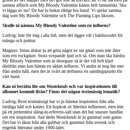
samma affisch som My Bloody Valentine känns helt fantastiskt. Ska
vi lägga av nu? De har ju bokat riktigt bra band. Vi spelar samma
dag som My Bloody Valentine och The Flaming Lips liksom.
Skulle ni nämna My Bloody Valentine som en influens?
Ludvig: Inte för mig i alla fall, men det ligger väl i bakhuvudet för
många och puttrar.
Magnus: Jonas älskar ju att göra något av sin gitarr som inte låter
som ren rockgitarr. Stora svepande ljud och så. Om man ska hårdra
My Bloody Valentine som är shoegaze så är det väl helt klart
därifrån man kan hämta en sådan influens. Vi andra är nog lite mer
från andra håll, men det är svårt att definiera en samlingspunkt för
vårt band.
Kan ni berätta lite om
Wastelands
och var inspirationen till
albumet kommit ifrån? Finns det någon textmässig tematik?
Ludvig: Rent textmässigt har vi ju hämtat inspiration från alla
möjliga håll och kanter. Ett hopkok av litterära influenser, men inte
på ett pretentiöst släng-in-referens-sätt utan det har snarare handlat
om ren inspiration. Just titeln
Wastelands
är ju gammal som gatan.
Det har vi lånat från alla gubbar och gummor från svensk och
engelsk litteratur under 1900-talet.