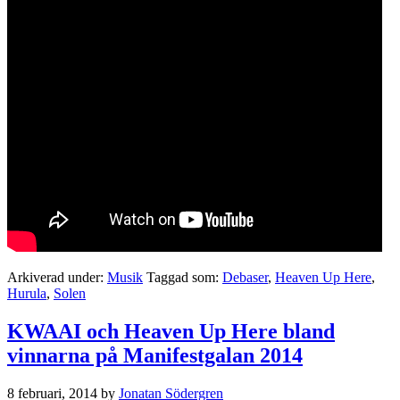
Arkiverad under:
Musik
Taggad som:
Debaser
,
Heaven Up Here
,
Hurula
,
Solen
KWAAI och Heaven Up Here bland
vinnarna på Manifestgalan 2014
8 februari, 2014
by
Jonatan Södergren