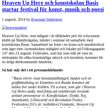
Heaven Up Here och konstskolan Basis
startar festival för konst, musik och poesi
1 augusti, 2014
by
Rosemari Södergren
Heaven Up Here, som tidigare i år tilldelades pris för schysstaste
klubb på Manifestgalan, inleder i sommar ett samarbete med
konstskolan Basis. Samarbetet tar form i en konst och musikfestival
som äger rum i konstskolans trädgård och lokaler på Folkungagatan
147 den 23 augusti. Festivalen, som har som mål att vara en
mötesplats för olika konstnärliga uttryck och kreatörer, kommer bli
en årligt återkommande händelse.
Så här står det i ett pressmeddelande:
”Basis elever visar konstutställningen Staden och en
graffitimålning av Emmilou och Razda kommer att
målas live under kvällen. På scenen, som går i Heaven
Up Heres anda, med fokus på oetablerade lovande
artister presenterar vi: Könsförädare, Dylikt, Nej,
Atombomb, LÓbscurité och Revolution Poetry.
Festivalens DJ:s är: kollektivet Femtastic, Heaven Up