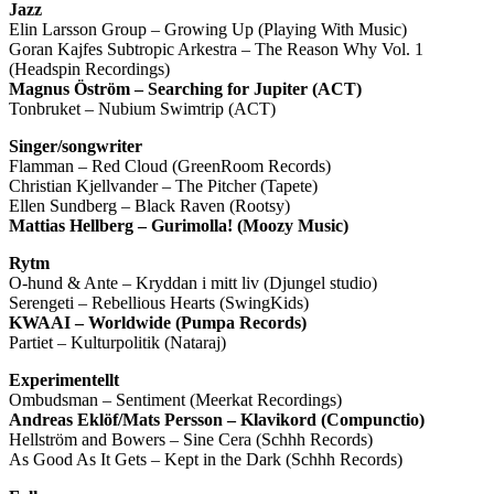
Jazz
Elin Larsson Group – Growing Up (Playing With Music)
Goran Kajfes Subtropic Arkestra – The Reason Why Vol. 1
(Headspin Recordings)
Magnus Öström – Searching for Jupiter (ACT)
Tonbruket – Nubium Swimtrip (ACT)
Singer/songwriter
Flamman – Red Cloud (GreenRoom Records)
Christian Kjellvander – The Pitcher (Tapete)
Ellen Sundberg – Black Raven (Rootsy)
Mattias Hellberg – Gurimolla! (Moozy Music)
Rytm
O-hund & Ante – Kryddan i mitt liv (Djungel studio)
Serengeti – Rebellious Hearts (SwingKids)
KWAAI – Worldwide (Pumpa Records)
Partiet – Kulturpolitik (Nataraj)
Experimentellt
Ombudsman – Sentiment (Meerkat Recordings)
Andreas Eklöf/Mats Persson – Klavikord (Compunctio)
Hellström and Bowers – Sine Cera (Schhh Records)
As Good As It Gets – Kept in the Dark (Schhh Records)