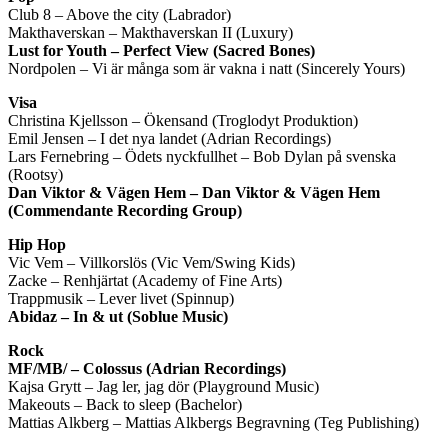
Club 8 – Above the city (Labrador)
Makthaverskan – Makthaverskan II (Luxury)
Lust for Youth – Perfect View (Sacred Bones)
Nordpolen – Vi är många som är vakna i natt (Sincerely Yours)
Visa
Christina Kjellsson – Ökensand (Troglodyt Produktion)
Emil Jensen – I det nya landet (Adrian Recordings)
Lars Fernebring – Ödets nyckfullhet – Bob Dylan på svenska
(Rootsy)
Dan Viktor & Vägen Hem – Dan Viktor & Vägen Hem
(Commendante Recording Group)
Hip Hop
Vic Vem – Villkorslös (Vic Vem/Swing Kids)
Zacke – Renhjärtat (Academy of Fine Arts)
Trappmusik – Lever livet (Spinnup)
Abidaz – In & ut (Soblue Music)
Rock
MF/MB/ – Colossus (Adrian Recordings)
Kajsa Grytt – Jag ler, jag dör (Playground Music)
Makeouts – Back to sleep (Bachelor)
Mattias Alkberg – Mattias Alkbergs Begravning (Teg Publishing)