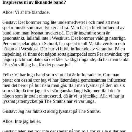
Inspireras ni av liknande band?
Alice: Vi är lite blandade.
Gustav: Det kommer nog lite undermedvetet i och med att man
spelar musik som man tycker är bra. Man har ju blivit influerad av
band som man lyssnat mycket på. Det är ingenting som är
genomtänkt. Iallafall inte i Westkust. Det kommer väldigt naturligt.
Per som spelar gitarr i School, har spelat in all Makthaverskan och
nästan all Westkust. Där har vi blivit influerade av varandra. På en
inspelning så finns det någon sorts gitarrpedal som Per använder, typ
någon pitchmodulator så det låter väldigt ringande, då har man tänkt:
”En sån vill jag ha, för det passar ju”.
Felix: Vi har inga band som vi uttalat är influerade av. Om man
pratar om oss så tror jag vi har jättemånga gemensamma influenser,
men det beror på hur nära man går. Ifall man lyssnar på den musik
som vi är, då tror jag att vi står ganska långt isär, men ifall det är
någon som är totalt ointresserad, då är vi ju jättelika. Alla vi har ju
lyssnat jättemycket på The Smiths när vi var unga.
Gustav: Jag har faktiskt aldrig lyssnat på The Smiths.
Alice: Inte jag heller.
Gustav: Men jag tror inte det spelar någon roll, för vi alla gillar när