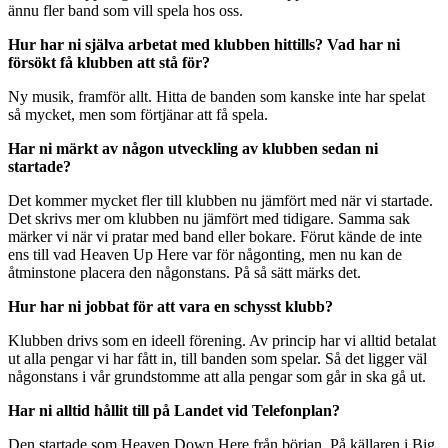
ännu fler band som vill spela hos oss.
Hur har ni själva arbetat med klubben hittills? Vad har ni
försökt få klubben att stå för?
Ny musik, framför allt. Hitta de banden som kanske inte har spelat
så mycket, men som förtjänar att få spela.
Har ni märkt av någon utveckling av klubben sedan ni
startade?
Det kommer mycket fler till klubben nu jämfört med när vi startade.
Det skrivs mer om klubben nu jämfört med tidigare. Samma sak
märker vi när vi pratar med band eller bokare. Förut kände de inte
ens till vad Heaven Up Here var för någonting, men nu kan de
åtminstone placera den någonstans. På så sätt märks det.
Hur har ni jobbat för att vara en schysst klubb?
Klubben drivs som en ideell förening. Av princip har vi alltid betalat
ut alla pengar vi har fått in, till banden som spelar. Så det ligger väl
någonstans i vår grundstomme att alla pengar som går in ska gå ut.
Har ni alltid hållit till på Landet vid Telefonplan?
Den startade som Heaven Down Here från början. På källaren i Big