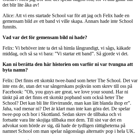
det blir lite åka av!
Alice: Att vi ens startade School var för att jag och Felix hade en
gemensam bild av ett band vi ville skapa. Annars hade inte School
funnits.
Vad var det för gemensam bild ni hade?
Felix: Vi behöver inte ta det så himla långrandigt, vi sågs, käkade
middag, och så sa vi bara: ”Vi startar ett band”. Så gjorde vi det.
Kan ni berätta den här historien om varför ni var tvungna att
byta namn?
Felix: Det finns ett skotskt twee-band som heter The School. Det var
inte ens de, utan det var sångerskans pojkvän som skrev till oss på
Facebook: ”Oh, you guys are great, we love your sound. Har ni
tänkt på att det finns ett skotskt popband som också heter The
School? Det kan bli lite förvirrande, man kan lätt blanda ihop er”.
Jaha, vad menar ni? Det är klart man inte kan göra det. De spelar
twee-pop och bor i Skottland. Sedan skrev de tillbaka och vi
fortsatte vara lite skojiga tillbaka mot dem. Till sist var det en
advokat som hörde av sig, då hade de tydligen rättigheterna på
namnet School om man spelar någonslags alternativ pop i hela UK.