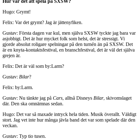
Hur var det att spela på SXSW?
Hugo: Grymt!
Felix: Var det grymt? Jag är jättenyfiken.
Gustav: Första dagen var kul, men själva SXSW tyckte jag bara var
asjobbigt. Det är hur mycket folk som helst, det är stressigt. Vi
gjorde absolut roligare spelningar på den turnén än på SXSW. Det
är en knyta-kontaktsfestival, en branschfestival, det är väl det själva
grejen är.
Felix: Det är väl som by:Larm?
Gustav:
Bilar
?
Felix: by:Larm.
Gustav: Nu tänkte jag på
Cars
, alltså Disneys
Bilar
, skivomslaget
där. Den ska omnämnas sedan.
Hugo: Det var så maxade intryck hela tiden. Musik överallt. Väldigt
stort. Jag vet inte hur många jävla band det var som spelade där den
veckan.
Gustav: Typ tio tusen.