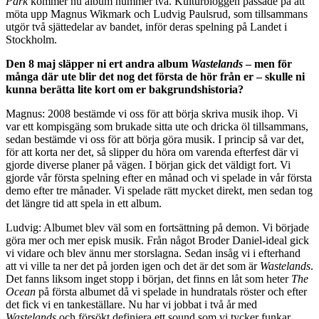
Park
kommer nu album nummer två. Kulturbloggen passade på att
möta upp Magnus Wikmark och Ludvig Paulsrud, som tillsammans
utgör två sjättedelar av bandet, inför deras spelning på Landet i
Stockholm.
Den 8 maj släpper ni ert andra album
Wastelands
– men för
många där ute blir det nog det första de hör från er – skulle ni
kunna berätta lite kort om er bakgrundshistoria?
Magnus: 2008 bestämde vi oss för att börja skriva musik ihop. Vi
var ett kompisgäng som brukade sitta ute och dricka öl tillsammans,
sedan bestämde vi oss för att börja göra musik. I princip så var det,
för att korta ner det, så slipper du höra om varenda efterfest där vi
gjorde diverse planer på vägen. I början gick det väldigt fort. Vi
gjorde vår första spelning efter en månad och vi spelade in vår första
demo efter tre månader. Vi spelade rätt mycket direkt, men sedan tog
det längre tid att spela in ett album.
Ludvig: Albumet blev väl som en fortsättning på demon. Vi började
göra mer och mer episk musik. Från något Broder Daniel-ideal gick
vi vidare och blev ännu mer storslagna. Sedan insåg vi i efterhand
att vi ville ta ner det på jorden igen och det är det som är
Wastelands
.
Det fanns liksom inget stopp i början, det finns en låt som heter
The
Ocean
på första albumet då vi spelade in hundratals röster och efter
det fick vi en tankeställare. Nu har vi jobbat i två år med
Wastelands
och försökt definiera ett sound som vi tycker funkar.