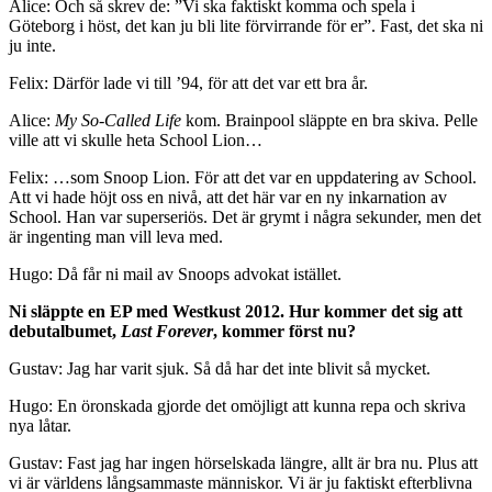
Alice: Och så skrev de: ”Vi ska faktiskt komma och spela i
Göteborg i höst, det kan ju bli lite förvirrande för er”. Fast, det ska ni
ju inte.
Felix: Därför lade vi till ’94, för att det var ett bra år.
Alice:
My So-Called Life
kom. Brainpool släppte en bra skiva. Pelle
ville att vi skulle heta School Lion…
Felix: …som Snoop Lion. För att det var en uppdatering av School.
Att vi hade höjt oss en nivå, att det här var en ny inkarnation av
School. Han var superseriös. Det är grymt i några sekunder, men det
är ingenting man vill leva med.
Hugo: Då får ni mail av Snoops advokat istället.
Ni släppte en EP med Westkust 2012. Hur kommer det sig att
debutalbumet,
Last Forever
, kommer först nu?
Gustav: Jag har varit sjuk. Så då har det inte blivit så mycket.
Hugo: En öronskada gjorde det omöjligt att kunna repa och skriva
nya låtar.
Gustav: Fast jag har ingen hörselskada längre, allt är bra nu. Plus att
vi är världens långsammaste människor. Vi är ju faktiskt efterblivna