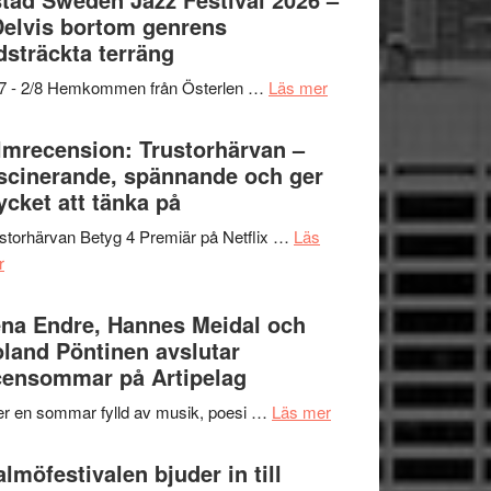
och
grönaste
Delvis bortom genrens
Dana
gräset
dsträckta terräng
Scully
–
om
/7 - 2/8 Hemkommen från Österlen …
Läs mer
en
Ystad
humoristisk
Sweden
lmrecension: Trustorhärvan –
och
Jazz
scinerande, spännande och ger
hjärtevarm
Festival
cket att tänka på
lättsam
2026
kompott
storhärvan Betyg 4 Premiär på Netflix …
Läs
–
om
r
I
Filmrecension:
Delvis
Trustorhärvan
na Endre, Hannes Meidal och
bortom
–
land Pöntinen avslutar
genrens
fascinerande,
ensommar på Artipelag
vidsträckta
spännande
terräng
om
er en sommar fylld av musik, poesi …
Läs mer
och
Lena
ger
Endre,
lmöfestivalen bjuder in till
mycket
Hannes