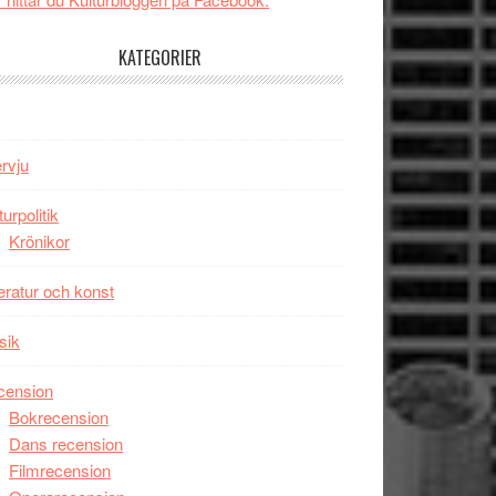
tv4
Jackie
med
Chan
KATEGORIER
Vem
i
kan
storform
styra
Mauri?
ervju
turpolitik
Krönikor
teratur och konst
sik
cension
Bokrecension
Dans recension
Filmrecension