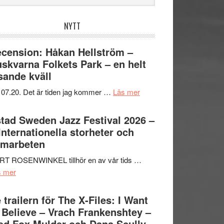
bplatsen
NYTT
cension: Håkan Hellström –
skvarna Folkets Park – en helt
sande kväll
om
 07.20. Det är tiden jag kommer …
Läs mer
Recension:
Håkan
tad Sweden Jazz Festival 2026 –
Hellström
 Internationella storheter och
–
amarbeten
Huskvarna
RT ROSENWINKEL tillhör en av vår tids …
Folkets
om
s mer
Park
Ystad
–
Sweden
 trailern för The X-Files: I Want
en
Jazz
 Believe – Vrach Frankenshtey –
helt
Festival
d Fox Mulder och Dana Scully
lysande