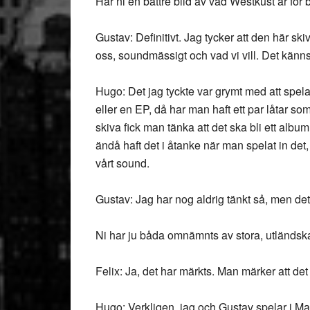
Har ni en bättre bild av vad Westkust är för
Gustav: Definitivt. Jag tycker att den här s
oss, soundmässigt och vad vi vill. Det känns
Hugo: Det jag tyckte var grymt med att spela 
eller en EP, då har man haft ett par låtar s
skiva fick man tänka att det ska bli ett albu
ändå haft det i åtanke när man spelat in det, o
vårt sound.
Gustav: Jag har nog aldrig tänkt så, men det h
Ni har ju båda omnämnts av stora, utländska
Felix: Ja, det har märkts. Man märker att det
Hugo: Verkligen, jag och Gustav spelar i M