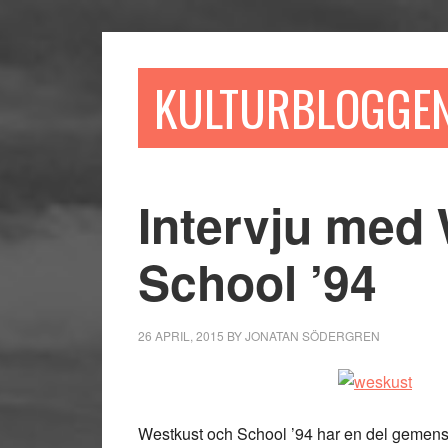
Hoppa
Hoppa
Hoppa
till
till
till
huvudinnehåll
det
sidfot
KULTURBLOGGE
primära
sidofältet
Intervju med
School ’94
26 APRIL, 2015
BY
JONATAN SÖDERGREN
Westkust och School ’94 har en del gemensa