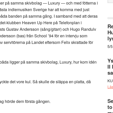
ger på samma skivbolag — Luxury — och med fötterna i
web
 bästa indiemusiken Sverige har att komma med just
jua båda banden på samma gång. I samband med att deras
et-klubben Heaven Up Here på Telefonplan i
Re
sts Gustav Andersson (sång/gitarr) och Hugo Randulv
Hu
ndersson (bas) från School ’94 för en intervju som
ly
 av servitörerna på Landet eftersom Felix skrattade för
5/5
Ys
ni båda ligger på samma skivbolag, Luxury, hur kom idén
II
s
KU
yckte det vore kul. Så skulle de släppa en platta, då
Lä
Se
ag hörde dem första gången.
to
me