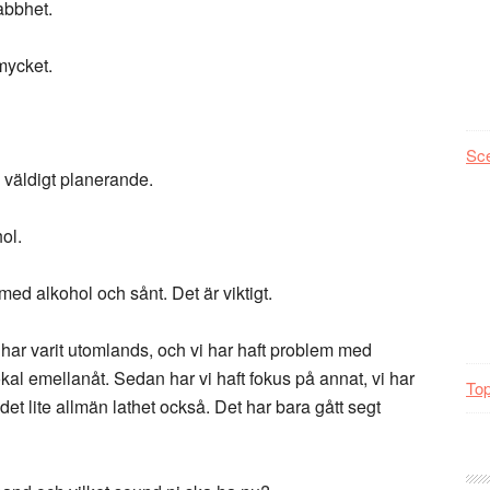
nabbhet.
 mycket.
Sc
i väldigt planerande.
ol.
 med alkohol och sånt. Det är viktigt.
 har varit utomlands, och vi har haft problem med
lokal emellanåt. Sedan har vi haft fokus på annat, vi har
Top
det lite allmän lathet också. Det har bara gått segt