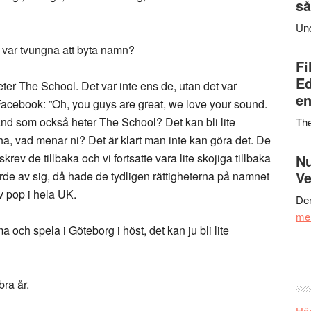
så
Un
i var tvungna att byta namn?
Fi
Ed
eter The School. Det var inte ens de, utan det var
en
Facebook: ”Oh, you guys are great, we love your sound.
pband som också heter The School? Det kan bli lite
Th
aha, vad menar ni? Det är klart man inte kan göra det. De
ev de tillbaka och vi fortsatte vara lite skojiga tillbaka
Nu
Ve
örde av sig, då hade de tydligen rättigheterna på namnet
 pop i hela UK.
Den
me
 och spela i Göteborg i höst, det kan ju bli lite
 bra år.
Här