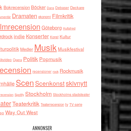
k
Böcker
Bokrecension
Deckare
Debaser
Dans
Dramaten
Filmkritik
umentär
ekonomi
ilmrecension
Göteborg
Hultsfred
indie
Konserter
rdrock
Kultur
Konst
Musik
turpolitik
Musikfestival
Medier
Politik
Popmusik
ikvideo
Opera
ecension
Rockmusik
recensioner
rock
Scen
skivnytt
Scenkonst
mhälle
Stockholm
Stockholms stadsteater
recension
Spotify
ater
Teaterkritik
tv
Teaterrecension
TV-serie
Way Out West
eo
ANNONSER