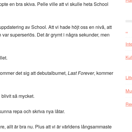
te en bra skiva. Pelle ville att vi skulle heta School
ppdatering av School. Att vi hade höjt oss en nivå, att
..
n var superseriös. Det är grymt i några sekunder, men
Int
Kul
let.
ommer det sig att debutalbumet,
Last Forever
, kommer
Lit
Mu
 blivit så mycket.
Re
kunna repa och skriva nya låtar.
e, allt är bra nu. Plus att vi är världens långsammaste