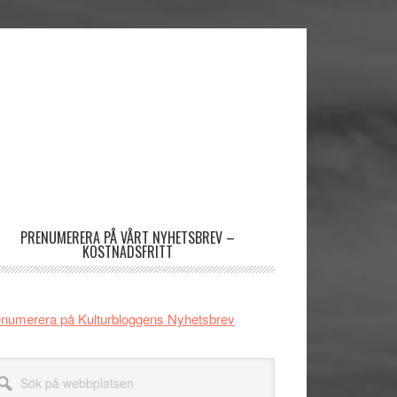
imärt
dofält
PRENUMERERA PÅ VÅRT NYHETSBREV –
KOSTNADSFRITT
numerera på Kulturbloggens Nyhetsbrev
k