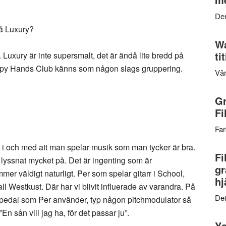
Den
på Luxury?
Wa
ti
er. Luxury är inte supersmalt, det är ändå lite bredd på
ppy Hands Club känns som någon slags gruppering.
Vär
Gr
Fi
Far
i och med att man spelar musik som man tycker är bra.
Fi
 lyssnat mycket på. Det är ingenting som är
gr
mmer väldigt naturligt. Per som spelar gitarr i School,
hj
ll Westkust. Där har vi blivit influerade av varandra. På
Det
rrpedal som Per använder, typ någon pitchmodulator så
En sån vill jag ha, för det passar ju”.
Ys