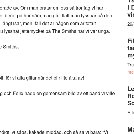
I 
luerade av. Om man pratar om oss så tror jag vi har
vi
beror på hur nära man går. Ifall man lyssnar på den
 långt isär, men ifall det är någon som är totalt
29
ar ju lyssnat jättemycket på The Smiths när vi var unga.
Fi
he Smiths.
fa
my
Tru
me
 för vi alla gillar när det blir lite åka av!
Le
 jag och Felix hade en gemensam bild av ett band vi ville
Ro
Sc
Eft
Ma
ndigt, vi sågs, käkade middag, och så sa vi bara: ”Vi