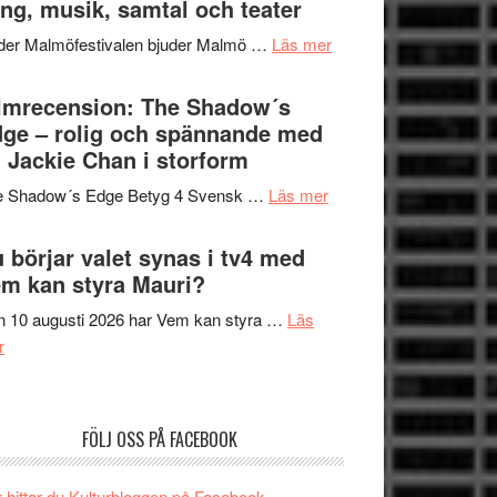
ng, musik, samtal och teater
att
Meidal
tänka
om
der Malmöfestivalen bjuder Malmö …
Läs mer
och
på
Malmöfestivalen
Roland
bjuder
lmrecension: The Shadow´s
Pöntinen
in
ge – rolig och spännande med
avslutar
till
 Jackie Chan i storform
Scensommar
sång,
på
om
e Shadow´s Edge Betyg 4 Svensk …
Läs mer
musik,
Artipelag
Filmrecension:
samtal
The
 börjar valet synas i tv4 med
och
Shadow
m kan styra Mauri?
teater
´s
 10 augusti 2026 har Vem kan styra …
Läs
Edge
om
r
–
Nu
rolig
börjar
och
valet
spännande
FÖLJ OSS PÅ FACEBOOK
synas
med
i
en
 hittar du Kulturbloggen på Facebook.