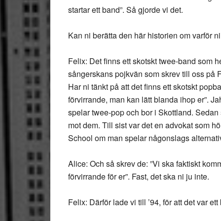
startar ett band”. Så gjorde vi det.
Kan ni berätta den här historien om varför n
Felix: Det finns ett skotskt twee-band som h
sångerskans pojkvän som skrev till oss på 
Har ni tänkt på att det finns ett skotskt po
förvirrande, man kan lätt blanda ihop er”. J
spelar twee-pop och bor i Skottland. Sedan skr
mot dem. Till sist var det en advokat som h
School om man spelar någonslags alternativ
Alice: Och så skrev de: ”Vi ska faktiskt komma
förvirrande för er”. Fast, det ska ni ju inte.
Felix: Därför lade vi till ’94, för att det var ett