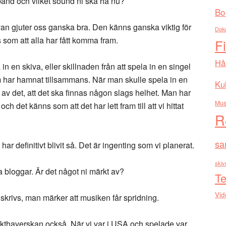
 band och vilket sound ni ska ha nu?
Bo
kivan gjuter oss ganska bra. Den känns ganska viktig för
Dok
 som att alla har fått komma fram.
F
Hå
in en skiva, eller skillnaden från att spela in en singel
om har hamnat tillsammans. När man skulle spela in en
Kul
m av det, att det ska finnas någon slags helhet. Man har
Mus
ch det känns som att det har lett fram till att vi hittat
R
sa
ar definitivt blivit så. Det är ingenting som vi planerat.
skiv
 bloggar. Är det något ni märkt av?
Te
Vid
 skrivs, man märker att musiken får spridning.
akthaverskan också. När vi var i USA och spelade var