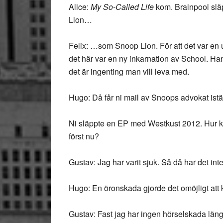
Alice:
My So-Called Life
kom. Brainpool släpp
Lion…
Felix: …som Snoop Lion. För att det var en u
det här var en ny inkarnation av School. Ha
det är ingenting man vill leva med.
Hugo: Då får ni mail av Snoops advokat istäl
Ni släppte en EP med Westkust 2012. Hur k
först nu?
Gustav: Jag har varit sjuk. Så då har det inte
Hugo: En öronskada gjorde det omöjligt att 
Gustav: Fast jag har ingen hörselskada längr