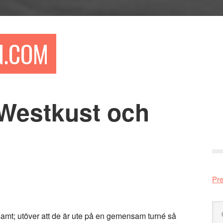
N.COM
 Westkust och
Pr
si
Pre
Sö
mt; utöver att de är ute på en gemensam turné så
på