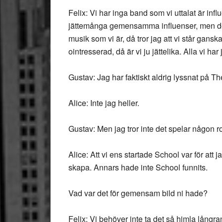
Felix: Vi har inga band som vi uttalat är inf
jättemånga gemensamma influenser, men det 
musik som vi är, då tror jag att vi står ganska
ointresserad, då är vi ju jättelika. Alla vi h
Gustav: Jag har faktiskt aldrig lyssnat på T
Alice: Inte jag heller.
Gustav: Men jag tror inte det spelar någon roll,
Alice: Att vi ens startade School var för att
skapa. Annars hade inte School funnits.
Vad var det för gemensam bild ni hade?
Felix: Vi behöver inte ta det så himla långra