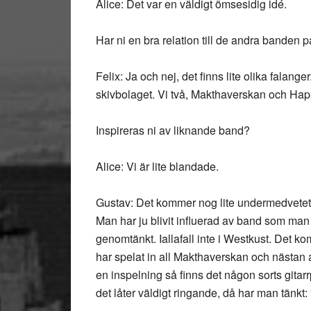
Alice: Det var en väldigt ömsesidig idé.
Har ni en bra relation till de andra banden 
Felix: Ja och nej, det finns lite olika falang
skivbolaget. Vi två, Makthaverskan och Ha
Inspireras ni av liknande band?
Alice: Vi är lite blandade.
Gustav: Det kommer nog lite undermedvetet 
Man har ju blivit influerad av band som man
genomtänkt. Iallafall inte i Westkust. Det ko
har spelat in all Makthaverskan och nästan a
en inspelning så finns det någon sorts gita
det låter väldigt ringande, då har man tänkt: ”