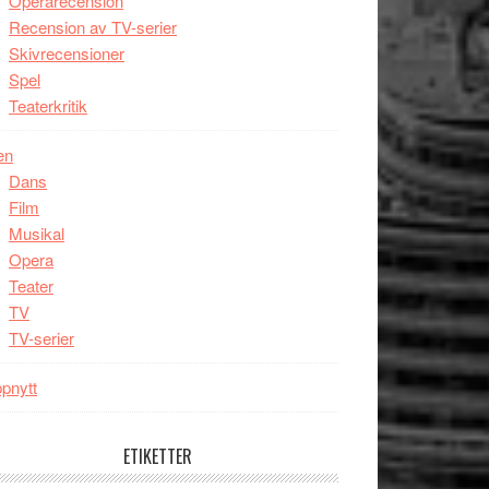
Operarecension
Recension av TV-serier
Skivrecensioner
Spel
Teaterkritik
en
Dans
Film
Musikal
Opera
Teater
TV
TV-serier
pnytt
ETIKETTER