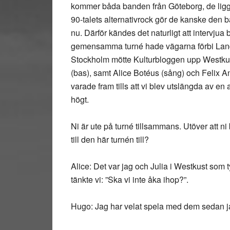
kommer båda banden från Göteborg, de lig
90-talets alternativrock gör de kanske den
nu. Därför kändes det naturligt att interv
gemensamma turné hade vägarna förbi Land
Stockholm mötte Kulturbloggen upp Westku
(bas), samt Alice Botéus (sång) och Felix A
varade fram tills att vi blev utslängda av en
högt.
Ni är ute på turné tillsammans. Utöver att 
till den här turnén till?
Alice: Det var jag och Julia i Westkust som t
tänkte vi: ”Ska vi inte åka ihop?”.
Hugo: Jag har velat spela med dem sedan j