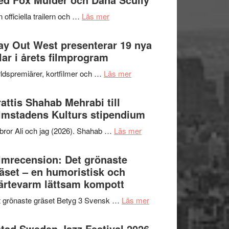
2026
kväll
om
 officiella trailern och …
Läs mer
–
Se
II
trailern
y Out West presenterar 19 nya
Internationella
för
tlar i årets filmprogram
storheter
The
och
om
ldspremiärer, kortfilmer och …
Läs mer
X-
samarbeten
Way
Files:
Out
attis Shahab Mehrabi till
I
West
lmstadens Kulturs stipendium
Want
presenterar
to
om
bror Ali och jag (2026). Shahab …
Läs mer
19
Believe
Grattis
nya
–
Shahab
lmrecension: Det grönaste
titlar
Vrach
Mehrabi
äset – en humoristisk och
i
Frankenshtey
till
ärtevarm lättsam kompott
årets
–
Filmstadens
filmprogram
med
om
 grönaste gräset Betyg 3 Svensk …
Läs mer
Kulturs
Fox
Filmrecension:
stipendium
Mulder
Det
tad Sweden Jazz Festival 2026 –