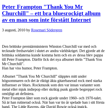
Peter Frampton "Thank You Mr
Churchill" – ett bra bluesrockigt album
av en man som inte förstått Internet
3 augusti, 2010
by
Rosemari Södergren
Den brittiske premiärministern Winston Churchill var med och
tecknade fredsavtalet i slutet av andra världskriget. Det gjorde att de
brititska soldaterna kunde komma hem och en av dessa blev pappa
till Peter Frampton. Därför fick det nya albumet titeln ”Thank You
Mr Churchill”.
Han har viss humor, Peter Frampton.
Albumet ”Thank You Mr Churchill” släpptes mitt under
högsommaren och det är riktigt äkta gitarrbaserad rock med starka
influenser av blues. Rockmusik som den var innan varianter som
metal eller mjuk indiepop eller skrikig punk gjorde begreppet rock
omöjligt att definiera.
Peter Frampton låter som rock gjorde under 1960- och 1970-talet.
Så är han rutinerad också. När han var tio år spelade han i sitt första
band, The Little Ravens, där David Bowie också ingick.