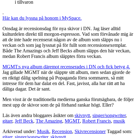
i tillvaron
.
Här kan du lyssna på honom i MySpace.
Onsdag är recensionsdag för nya skivor i DN. Jag läser alltid
kulturdelen direkt till morgon-espresson. Vad som förvånade mig är
att de inte hade recenserat någon av de album som släpps nu i
veckan och som jag lyssnat på för fullt som recensionsexemplar.
Både The Amazings och Jeff Becks album släpps den här veckan,
medan Robert Francis album släpptes förra veckan.
MGMT:s nya album däremot recenserades i DN och fick betyg 4.
Jag gillade MGMT när de släppte sitt album, men sedan gjorde de
en riktigt dålig spelning på Popaganda förra sommaren, så mitt
intresse för dem har dalat en del. Fast, javisst, alla har rätt att ha
dåliga dagar. Det är sant.
Men visst är de traditionella medierna ganska förutsägbara, de följer
mest upp de skivor som de på förhand rankar högt. Eller?
Läs även andra bloggares åsikter om
skivnytt
,
singer/songwriter
,
gitarr
,
Jeff Beck
,
The Amazing
,
MGMT
,
Robert Francis
,
musik
Arkiverad under:
Musik
,
Recension
,
Skivrecensioner
Taggad som:
gitarr
,
singer/songwriter
,
skivnytt