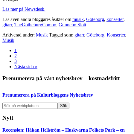
Läs mer på Newsdesk.
Läs även andra bloggares åsikter om
musik
,
Göteborg
,
konserter
,
gitarr
,
TheGotheburgCombo
,
Gunnebo Slott
Arkiverad under:
Musik
Taggad som:
gitarr
,
Göteborg
,
Konserter
,
Musik
Sida
1
Sida
2
Sida
3
Go
Nästa sida »
to
Primärt
Prenumerera på vårt nyhetsbrev – kostnadsfritt
sidofält
Prenumerera på Kulturbloggens Nyhetsbrev
Sök
på
webbplatsen
Nytt
Recension: Håkan Hellström – Huskvarna Folkets Park – en