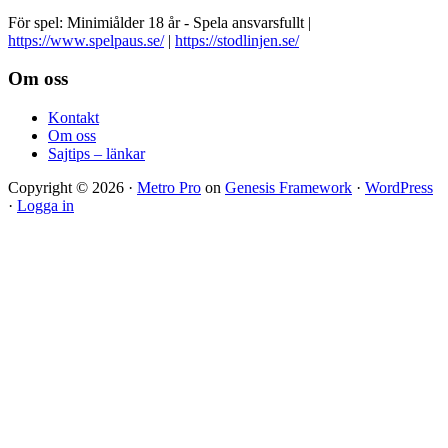
För spel: Minimiålder 18 år - Spela ansvarsfullt |
https://www.spelpaus.se/
|
https://stodlinjen.se/
Footer
Om oss
Kontakt
Om oss
Sajtips – länkar
Copyright © 2026 ·
Metro Pro
on
Genesis Framework
·
WordPress
·
Logga in