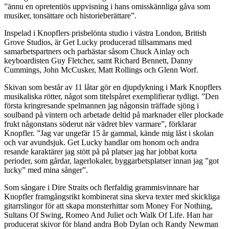
”ännu en opretentiös uppvisning i hans omisskännliga gåva som
musiker, tonsättare och historieberättare”.
Inspelad i Knopflers prisbelönta studio i västra London, British
Grove Studios, är Get Lucky producerad tillsammans med
samarbetspartners och parhästar såsom Chuck Ainlay och
keyboardisten Guy Fletcher, samt Richard Bennett, Danny
Cummings, John McCusker, Matt Rollings och Glenn Worf.
Skivan som består av 11 låtar gör en djupdykning i Mark Knopflers
musikaliska rötter, något som titelspåret exemplifierar tydligt. ”Den
första kringresande spelmannen jag någonsin träffade sjöng i
soulband på vintern och arbetade deltid på marknader eller plockade
frukt någonstans söderut när vädret blev varmare”, förklarar
Knopfler. ”Jag var ungefär 15 år gammal, kände mig låst i skolan
och var avundsjuk. Get Lucky handlar om honom och andra
resande karaktärer jag stött på på platser jag har jobbat korta
perioder, som gårdar, lagerlokaler, byggarbetsplatser innan jag ”got
lucky” med mina sånger”.
Som sångare i Dire Straits och flerfaldig grammisvinnare har
Knopfler framgångsrikt kombinerat sina skeva texter med skickliga
gitarrslingor för att skapa monsterhittar som Money For Nothing,
Sultans Of Swing, Romeo And Juliet och Walk Of Life. Han har
producerat skivor för bland andra Bob Dylan och Randy Newman