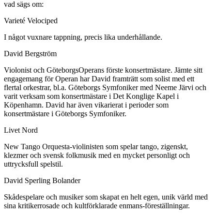
vad sägs om:
Varieté Velociped
I något vuxnare tappning, precis lika underhållande.
David Bergström
Violonist och GöteborgsOperans förste konsertmästare. Jämte sitt
engagemang för Operan har David framträtt som solist med ett
flertal orkestrar, bl.a. Göteborgs Symfoniker med Neeme Järvi och
varit verksam som konsertmästare i Det Konglige Kapel i
Köpenhamn. David har även vikarierat i perioder som
konsertmästare i Göteborgs Symfoniker.
Livet Nord
New Tango Orquesta-violinisten som spelar tango, zigenskt,
klezmer och svensk folkmusik med en mycket personligt och
uttrycksfull spelstil.
David Sperling Bolander
Skådespelare och musiker som skapat en helt egen, unik värld med
sina kritikerrosade och kultförklarade enmans-föreställningar.