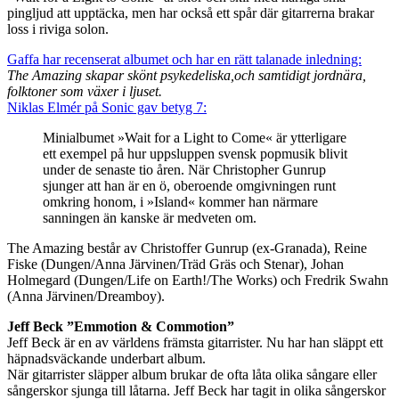
pingljud att upptäcka, men har också ett spår där gitarrerna brakar
loss i riviga solon.
Gaffa har recenserat albumet och har en rätt talanade inledning:
The Amazing skapar skönt psykedeliska,och samtidigt jordnära,
folktoner som växer i ljuset.
Niklas Elmér på Sonic gav betyg 7:
Minialbumet »Wait for a Light to Come« är ytterligare
ett exempel på hur uppsluppen svensk popmusik blivit
under de senaste tio åren. När Christopher Gunrup
sjunger att han är en ö, oberoende omgivningen runt
omkring honom, i »Island« kommer han närmare
sanningen än kanske är medveten om.
The Amazing består av Christoffer Gunrup (ex-Granada), Reine
Fiske (Dungen/Anna Järvinen/Träd Gräs och Stenar), Johan
Holmegard (Dungen/Life on Earth!/The Works) och Fredrik Swahn
(Anna Järvinen/Dreamboy).
Jeff Beck ”Emmotion & Commotion”
Jeff Beck är en av världens främsta gitarrister. Nu har han släppt ett
häpnadsväckande underbart album.
När gitarrister släpper album brukar de ofta låta olika sångare eller
sångerskor sjunga till låtarna. Jeff Beck har tagit in olika sångerskor