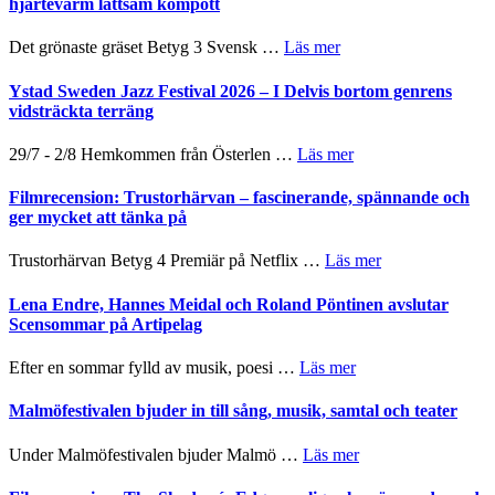
hjärtevarm lättsam kompott
Vrach
i
till
Frankenshtey
årets
Filmstadens
–
om
Det grönaste gräset Betyg 3 Svensk …
Läs mer
filmprogram
Kulturs
med
Filmrecension:
stipendium
Fox
Det
Ystad Sweden Jazz Festival 2026 – I Delvis bortom genrens
Mulder
grönaste
vidsträckta terräng
och
gräset
Dana
–
om
29/7 - 2/8 Hemkommen från Österlen …
Läs mer
Scully
en
Ystad
humoristisk
Sweden
Filmrecension: Trustorhärvan – fascinerande, spännande och
och
Jazz
ger mycket att tänka på
hjärtevarm
Festival
lättsam
2026
om
Trustorhärvan Betyg 4 Premiär på Netflix …
Läs mer
kompott
–
Filmrecension:
I
Trustorhärvan
Lena Endre, Hannes Meidal och Roland Pöntinen avslutar
Delvis
–
Scensommar på Artipelag
bortom
fascinerande,
genrens
spännande
om
Efter en sommar fylld av musik, poesi …
Läs mer
vidsträckta
och
Lena
terräng
ger
Endre,
Malmöfestivalen bjuder in till sång, musik, samtal och teater
mycket
Hannes
att
Meidal
om
Under Malmöfestivalen bjuder Malmö …
Läs mer
tänka
och
Malmöfestivalen
på
Roland
bjuder