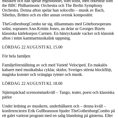
musiken och han spelar regelbundet, som solist, med orkestrar som
the BBC Philharmonic Orchestra och The Berlin Symphony
Orchestra. Denna afton spelar han solocello – musik av Bach,
Sibelius, Britten och en eller annan svensk kompositör.
TheGothenburgCombo tar sig, tillsammans med Göteborsoperans
solist, sopranen Ann-Kristin Jones, an delar ur Georges Bizets
klassiska kärleksepos Carmen. En hänryckande vacker och klassisk
afton i intim kammarmusikalisk tappning.
LÖRDAG 22 AUGUSTI KL 15.00
För hela familjen
Familjeföreställning av och med Varieté Velociped. En makalös
kabaret med musikaliska cyklar, skidor, Sveriges största blockflöjt,
magiska konster och svängiga rytmer och musik.
LÖRDAG 22 AUGUSTI KL 18.00
Stjärnspäckad scensommarkväll – Tango, teater, poesi och klassiska
pärlor
Under ledning av musikern, underhållaren och – denna kväll –
konferencieren Erik Gullbransson bjuder TheGothenburgCombo på
ett galet varierat program med en salig blandning på gästerna. Eller