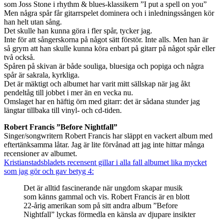
som Joss Stone i rhythm & blues-klassikern ”I put a spell on you”
Men några spår får gitarrspelet dominera och i inledningssången kör
han helt utan sång.
Det skulle han kunna göra i fler spår, tycker jag.
Inte för att sångerskorna på något sätt förstör. Inte alls. Men han är
så grym att han skulle kunna köra enbart på gitarr på något spår eller
två också.
Spåren på skivan är både souliga, bluesiga och popiga och några
spår är sakrala, kyrkliga.
Det är mäktigt och albumet har varit mitt sällskap när jag åkt
pendeltåg till jobbet i mer än en vecka nu.
Omslaget har en häftig örn med gitarr: det är sådana stunder jag
längtar tillbaka till vinyl- och cd-tiden.
Robert Francis ”Before Nightfall”
Singer/songwritern Robert Francis har släppt en vackert album med
eftertänksamma låtar. Jag är lite förvånad att jag inte hittar många
recensioner av albumet.
Kristianstadsbladets recensent gillar i alla fall albumet lika mycket
som jag gör och gav betyg 4:
Det är alltid fascinerande när ungdom skapar musik
som känns gammal och vis. Robert Francis är en blott
22-årig amerikan som på sitt andra album ”Before
Nightfall” lyckas förmedla en känsla av djupare insikter