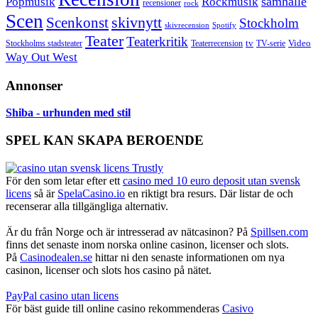
samhälle
Popmusik
Rockmusik
recensioner
rock
Scen
skivnytt
Scenkonst
Stockholm
skivrecension
Spotify
Teater
Teaterkritik
Video
Stockholms stadsteater
tv
Teaterrecension
TV-serie
Way Out West
Annonser
Shiba - urhunden med stil
SPEL KAN SKAPA BEROENDE
För den som letar efter ett
casino med 10 euro deposit utan svensk
licens
så är
SpelaCasino.io
en riktigt bra resurs. Där listar de och
recenserar alla tillgängliga alternativ.
Är du från Norge och är intresserad av nätcasinon? På
Spillsen.com
finns det senaste inom norska online casinon, licenser och slots.
På
Casinodealen.se
hittar ni den senaste informationen om nya
casinon, licenser och slots hos casino på nätet.
PayPal casino utan licens
För bäst guide till online casino rekommenderas
Casivo