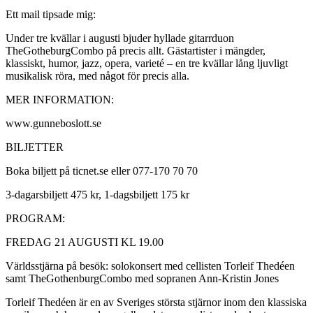
Ett mail tipsade mig:
Under tre kvällar i augusti bjuder hyllade gitarrduon
TheGotheburgCombo på precis allt. Gästartister i mängder,
klassiskt, humor, jazz, opera, varieté – en tre kvällar lång ljuvligt
musikalisk röra, med något för precis alla.
MER INFORMATION:
www.gunneboslott.se
BILJETTER
Boka biljett på ticnet.se eller 077-170 70 70
3-dagarsbiljett 475 kr, 1-dagsbiljett 175 kr
PROGRAM:
FREDAG 21 AUGUSTI KL 19.00
Världsstjärna på besök: solokonsert med cellisten Torleif Thedéen
samt TheGothenburgCombo med sopranen Ann-Kristin Jones
Torleif Thedéen är en av Sveriges största stjärnor inom den klassiska