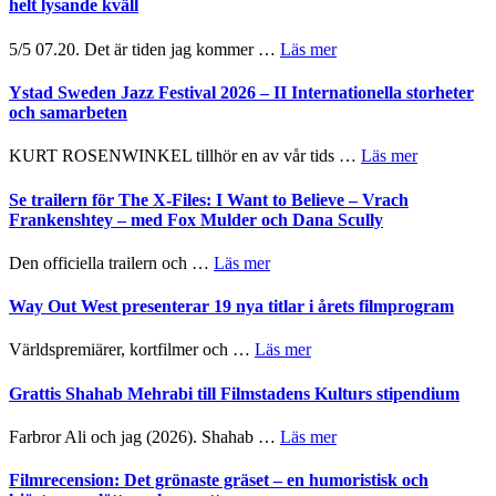
helt lysande kväll
om
5/5 07.20. Det är tiden jag kommer …
Läs mer
Recension:
Håkan
Ystad Sweden Jazz Festival 2026 – II Internationella storheter
Hellström
och samarbeten
–
Huskvarna
om
KURT ROSENWINKEL tillhör en av vår tids …
Läs mer
Folkets
Ystad
Park
Sweden
Se trailern för The X-Files: I Want to Believe – Vrach
–
Jazz
Frankenshtey – med Fox Mulder och Dana Scully
en
Festival
helt
2026
om
Den officiella trailern och …
Läs mer
lysande
–
Se
kväll
II
trailern
Way Out West presenterar 19 nya titlar i årets filmprogram
Internatione
för
storheter
The
om
Världspremiärer, kortfilmer och …
Läs mer
och
X-
Way
samarbeten
Files:
Out
Grattis Shahab Mehrabi till Filmstadens Kulturs stipendium
I
West
Want
presenterar
om
Farbror Ali och jag (2026). Shahab …
Läs mer
to
19
Grattis
Believe
nya
Shahab
Filmrecension: Det grönaste gräset – en humoristisk och
–
titlar
Mehrabi