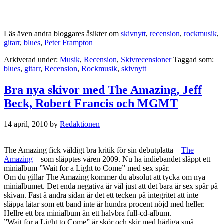
Läs även andra bloggares åsikter om
skivnytt
,
recension
,
rockmusik
,
gitarr
,
blues
,
Peter Frampton
Arkiverad under:
Musik
,
Recension
,
Skivrecensioner
Taggad som:
blues
,
gitarr
,
Recension
,
Rockmusik
,
skivnytt
Bra nya skivor med The Amazing, Jeff
Beck, Robert Francis och MGMT
14 april, 2010
by
Redaktionen
The Amazing fick väldigt bra kritik för sin debutplatta –
The
Amazing
– som släpptes våren 2009. Nu ha indiebandet släppt ett
minialbum ”Wait for a Light to Come” med sex spår.
Om du gillar The Amazing kommer du absolut att tycka om nya
minialbumet. Det enda negativa är väl just att det bara är sex spår på
skivan. Fast å andra sidan är det ett tecken på integritet att inte
släppa låtar som ett band inte är hundra procent nöjd med heller.
Hellre ett bra minialbum än ett halvbra full-cd-album.
”Wait for a Light to Come” är skör och skir med härliga små