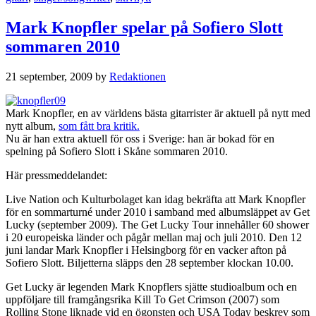
Mark Knopfler spelar på Sofiero Slott
sommaren 2010
21 september, 2009
by
Redaktionen
Mark Knopfler, en av världens bästa gitarrister är aktuell på nytt med
nytt album,
som fått bra kritik.
Nu är han extra aktuell för oss i Sverige: han är bokad för en
spelning på Sofiero Slott i Skåne sommaren 2010.
Här pressmeddelandet:
Live Nation och Kulturbolaget kan idag bekräfta att Mark Knopfler
för en sommarturné under 2010 i samband med albumsläppet av Get
Lucky (september 2009). The Get Lucky Tour innehåller 60 shower
i 20 europeiska länder och pågår mellan maj och juli 2010. Den 12
juni landar Mark Knopfler i Helsingborg för en vacker afton på
Sofiero Slott. Biljetterna släpps den 28 september klockan 10.00.
Get Lucky är legenden Mark Knopflers sjätte studioalbum och en
uppföljare till framgångsrika Kill To Get Crimson (2007) som
Rolling Stone liknade vid en ögonsten och USA Today beskrev som