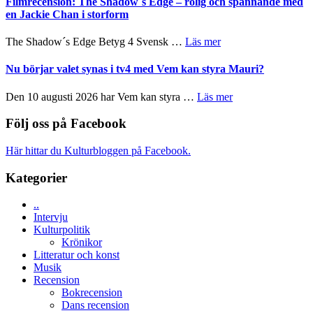
Filmrecension: The Shadow´s Edge – rolig och spännande med
Pöntinen
in
en Jackie Chan i storform
avslutar
till
Scensommar
sång,
om
The Shadow´s Edge Betyg 4 Svensk …
Läs mer
på
musik,
Filmrecension:
Artipelag
samtal
The
Nu börjar valet synas i tv4 med Vem kan styra Mauri?
och
Shadow
teater
´s
om
Den 10 augusti 2026 har Vem kan styra …
Läs mer
Edge
Nu
–
börjar
Följ oss på Facebook
rolig
valet
och
synas
Här hittar du Kulturbloggen på Facebook.
spännande
i
med
tv4
Kategorier
en
med
Jackie
Vem
Chan
..
kan
i
Intervju
styra
storform
Kulturpolitik
Mauri?
Krönikor
Litteratur och konst
Musik
Recension
Bokrecension
Dans recension