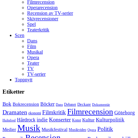
Filmrecension
Operarecension
Recension av TV-serier
Skivrecensioner
Spel
Teaterkritik
Scen
Dans
Film
Musikal
Opera
Teater
TV
TV-serier
Toppnytt
Etiketter
Bok
Bokrecension
Böcker
Deckare
Debaser
Dokumentär
Dans
Filmrecension
Dramaten
Filmkritik
Göteborg
ekonomi
Konserter
Hårdrock
indie
Kulturpolitik
Kultur
Konst
Hultsfred
Musik
Politik
Musikfestival
Medier
Musikvideo
Opera
Recension