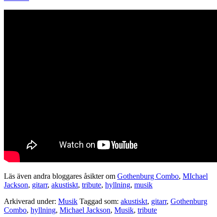
Läs även andra bloggares åsikter om
Gothenburg Combo
,
MIchael
Jackson
,
gitarr
,
akustiskt
,
tribute
,
hyllning
,
musik
Arkiverad under:
Musik
Taggad som:
akustiskt
,
gitarr
,
Gothenburg
Combo
,
hyllning
,
Michael Jackson
,
Musik
,
tribute