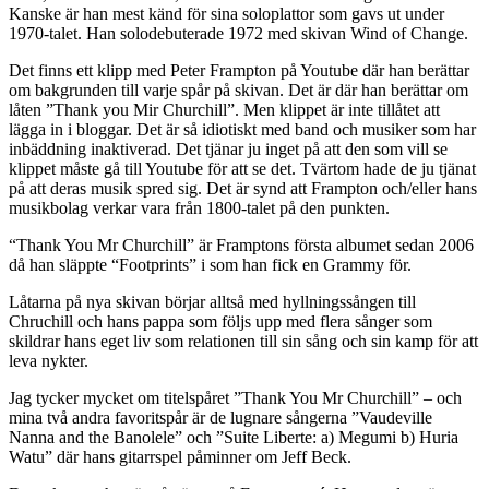
Kanske är han mest känd för sina soloplattor som gavs ut under
1970-talet. Han solodebuterade 1972 med skivan Wind of Change.
Det finns ett klipp med Peter Frampton på Youtube där han berättar
om bakgrunden till varje spår på skivan. Det är där han berättar om
låten ”Thank you Mir Churchill”. Men klippet är inte tillåtet att
lägga in i bloggar. Det är så idiotiskt med band och musiker som har
inbäddning inaktiverad. Det tjänar ju inget på att den som vill se
klippet måste gå till Youtube för att se det. Tvärtom hade de ju tjänat
på att deras musik spred sig. Det är synd att Frampton och/eller hans
musikbolag verkar vara från 1800-talet på den punkten.
“Thank You Mr Churchill” är Framptons första albumet sedan 2006
då han släppte “Footprints” i som han fick en Grammy för.
Låtarna på nya skivan börjar alltså med hyllningssången till
Chruchill och hans pappa som följs upp med flera sånger som
skildrar hans eget liv som relationen till sin sång och sin kamp för att
leva nykter.
Jag tycker mycket om titelspåret ”Thank You Mr Churchill” – och
mina två andra favoritspår är de lugnare sångerna ”Vaudeville
Nanna and the Banolele” och ”Suite Liberte: a) Megumi b) Huria
Watu” där hans gitarrspel påminner om Jeff Beck.