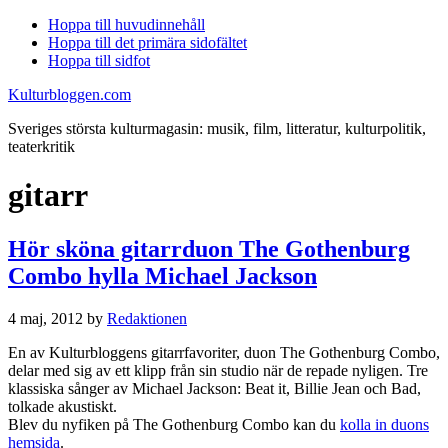
Hoppa till huvudinnehåll
Hoppa till det primära sidofältet
Hoppa till sidfot
Kulturbloggen.com
Sveriges största kulturmagasin: musik, film, litteratur, kulturpolitik,
teaterkritik
gitarr
Hör sköna gitarrduon The Gothenburg
Combo hylla Michael Jackson
4 maj, 2012
by
Redaktionen
En av Kulturbloggens gitarrfavoriter, duon The Gothenburg Combo,
delar med sig av ett klipp från sin studio när de repade nyligen. Tre
klassiska sånger av Michael Jackson: Beat it, Billie Jean och Bad,
tolkade akustiskt.
Blev du nyfiken på The Gothenburg Combo kan du
kolla in duons
hemsida
.