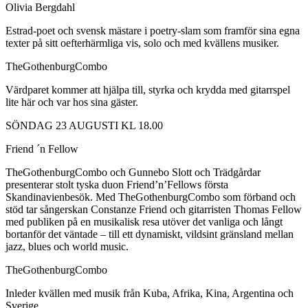
Olivia Bergdahl
Estrad-poet och svensk mästare i poetry-slam som framför sina egna
texter på sitt oefterhärmliga vis, solo och med kvällens musiker.
TheGothenburgCombo
Värdparet kommer att hjälpa till, styrka och krydda med gitarrspel
lite här och var hos sina gäster.
SÖNDAG 23 AUGUSTI KL 18.00
Friend ´n Fellow
TheGothenburgCombo och Gunnebo Slott och Trädgårdar
presenterar stolt tyska duon Friend’n’Fellows första
Skandinavienbesök. Med TheGothenburgCombo som förband och
stöd tar sångerskan Constanze Friend och gitarristen Thomas Fellow
med publiken på en musikalisk resa utöver det vanliga och långt
bortanför det väntade – till ett dynamiskt, vildsint gränsland mellan
jazz, blues och world music.
TheGothenburgCombo
Inleder kvällen med musik från Kuba, Afrika, Kina, Argentina och
Sverige.