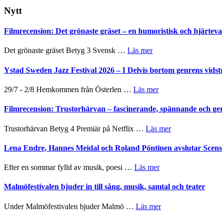
webbplatsen
Nytt
Filmrecension: Det grönaste gräset – en humoristisk och hjärte
om
Det grönaste gräset Betyg 3 Svensk …
Läs mer
Filmrecension:
Det
Ystad Sweden Jazz Festival 2026 – I Delvis bortom genrens vidst
grönaste
gräset
om
29/7 - 2/8 Hemkommen från Österlen …
Läs mer
–
Ystad
en
Sweden
Filmrecension: Trustorhärvan – fascinerande, spännande och ge
humoristisk
Jazz
och
Festival
om
Trustorhärvan Betyg 4 Premiär på Netflix …
Läs mer
hjärtevarm
2026
Filmrecension:
lättsam
–
Trustorhärvan
Lena Endre, Hannes Meidal och Roland Pöntinen avslutar Scen
kompott
I
–
Delvis
fascinerande,
om
Efter en sommar fylld av musik, poesi …
Läs mer
bortom
spännande
Lena
genrens
och
Endre,
Malmöfestivalen bjuder in till sång, musik, samtal och teater
vidsträckta
ger
Hannes
terräng
mycket
Meidal
om
Under Malmöfestivalen bjuder Malmö …
Läs mer
att
och
Malmöfestivalen
tänka
Roland