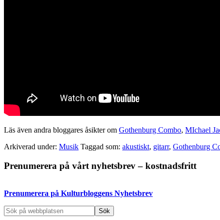
Läs även andra bloggares åsikter om
Gothenburg Combo
,
MIchael Ja
Arkiverad under:
Musik
Taggad som:
akustiskt
,
gitarr
,
Gothenburg C
Primärt
Prenumerera på vårt nyhetsbrev – kostnadsfritt
sidofält
Prenumerera på Kulturbloggens Nyhetsbrev
Sök
på