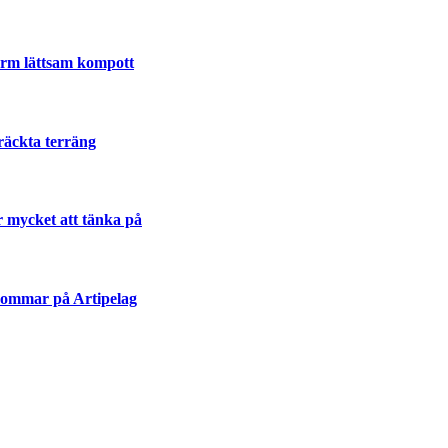
varm lättsam kompott
räckta terräng
r mycket att tänka på
sommar på Artipelag