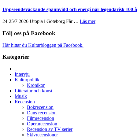
New
skådespelare
40
i
Day
års-
Uppseendeväckande spännvidd och energi när legendarisk 100-år
Toronto
–
jubileum
kan
av
om
24-25/7 2026 Utopia i Göteborg Får …
Läs mer
vara
Queen
Uppseendeväckande
den
Budapest
spännvidd
Följ oss på Facebook
bästa
och
Spider-
energi
Man
Här hittar du Kulturbloggen på Facebook.
när
filmen
legendarisk
någonsin
Kategorier
100-
åring
..
firas
Intervju
–
Kulturpolitik
Wayne
Krönikor
Tucker
Litteratur och konst
hyllar
Musik
Miles
Recension
Davis
Bokrecension
på
Dans recension
Utopia
Filmrecension
Operarecension
Recension av TV-serier
Skivrecensioner