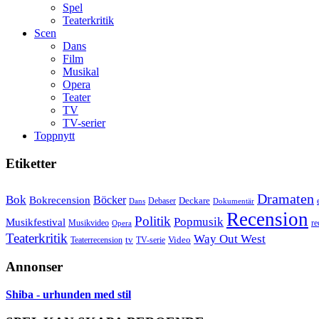
Spel
Teaterkritik
Scen
Dans
Film
Musikal
Opera
Teater
TV
TV-serier
Toppnytt
Etiketter
Dramaten
Bok
Bokrecension
Böcker
Deckare
Debaser
Dokumentär
Dans
Recension
Politik
Popmusik
Musikfestival
Musikvideo
re
Opera
Teaterkritik
Way Out West
Video
tv
Teaterrecension
TV-serie
Annonser
Shiba - urhunden med stil