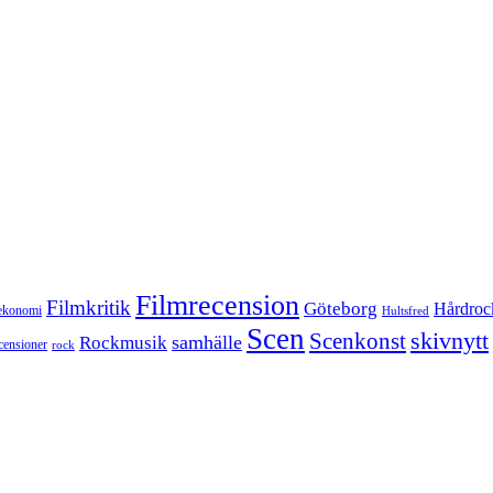
Filmrecension
Filmkritik
Göteborg
Hårdroc
ekonomi
Hultsfred
Scen
skivnytt
Scenkonst
samhälle
Rockmusik
censioner
rock