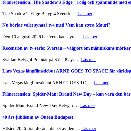
bjuder
Filmrecension: The Shadow´s Edge – rolig och spännande med e
på
Pöntinen
in
avslutar
till
om
The Shadow´s Edge Betyg 4 Svensk …
Läs mer
Scensommar
sång,
Filmrecension:
på
musik,
The
Nu börjar valet synas i tv4 med Vem kan styra Mauri?
Artipelag
samtal
Shadow
och
´s
om
Den 10 augusti 2026 har Vem kan styra …
Läs mer
teater
Edge
Nu
–
börjar
Recension av tv-serie: Svärtan – välgjort om människans mörk
rolig
valet
och
synas
om
Svärtan Betyg 4 Premiär på SVT Play: …
Läs mer
spännande
i
Recension
med
tv4
av
Lars Vegas långfilmsdebut ARNE GOES TO SPACE får världspr
en
med
tv-
Jackie
Vem
serie:
Chan
om
Lars Vegas långfilmsdebut ARNE GOES TO …
Läs mer
kan
Svärtan
i
Lars
styra
–
storform
Vegas
Filmrecension: Spider-Man: Brand New Day – kan vara den bäs
Mauri?
välgjort
långfilmsde
om
ARNE
om
Spider-Man: Brand New Day Betyg 5 …
Läs mer
människans
GOES
Filmrecension:
mörker
TO
Spider-
40 års-jubileum av Queen Budapest
med
SPACE
Man:
imponerande
får
Brand
unga
om
Hösten 2026 firar 40-årsjubileet av den …
Läs mer
världspremi