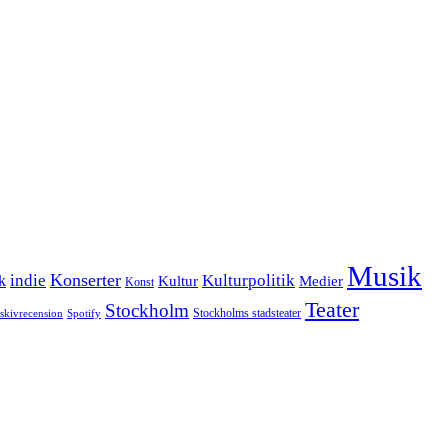
Musik
Konserter
k
indie
Kulturpolitik
Kultur
Medier
Konst
Teater
Stockholm
Stockholms stadsteater
skivrecension
Spotify