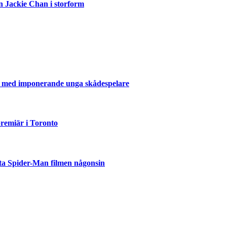
n Jackie Chan i storform
er med imponerande unga skådespelare
emiär i Toronto
ta Spider-Man filmen någonsin
but
är