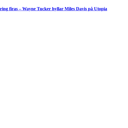
ing firas – Wayne Tucker hyllar Miles Davis på Utopia