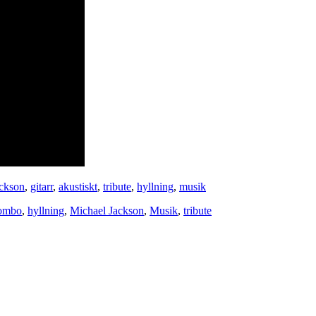
ckson
,
gitarr
,
akustiskt
,
tribute
,
hyllning
,
musik
ombo
,
hyllning
,
Michael Jackson
,
Musik
,
tribute