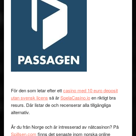
För den som letar efter ett
casino med 10 euro deposit
utan svensk licens
så är
SpelaCasino.io
en riktigt bra
resurs. Där listar de och recenserar alla tillgängliga
alternativ.
Är du från Norge och är intresserad av nätcasinon? På
Spillsen.com
finns det senaste inom norska online