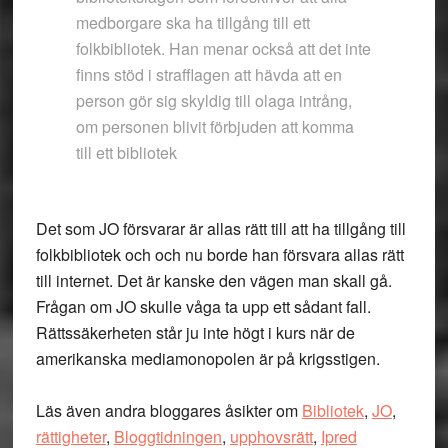
medborgare ska ha tillgång till ett
folkbibliotek. Han menar också att det inte
finns stöd i strafflagen att hävda att en
person gör sig skyldig till olaga intrång,
om personen blivit förbjuden att komma
till ett bibliotek
Det som JO försvarar är allas rätt till att ha tillgång till
folkbibliotek och och nu borde han försvara allas rätt
till internet. Det är kanske den vägen man skall gå.
Frågan om JO skulle våga ta upp ett sådant fall.
Rättssäkerheten står ju inte högt i kurs när de
amerikanska mediamonopolen är på krigsstigen.
Läs även andra bloggares åsikter om
Bibliotek
,
JO
,
rättigheter
,
Bloggtidningen
,
upphovsrätt
,
Ipred