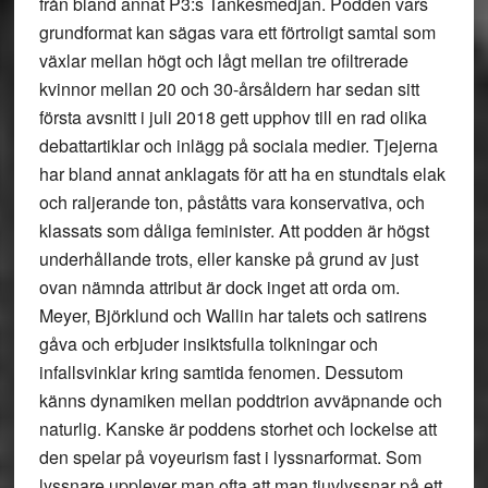
från bland annat P3:s Tankesmedjan. Podden vars
grundformat kan sägas vara ett förtroligt samtal som
växlar mellan högt och lågt mellan tre ofiltrerade
kvinnor mellan 20 och 30-årsåldern har sedan sitt
första avsnitt i juli 2018 gett upphov till en rad olika
debattartiklar och inlägg på sociala medier. Tjejerna
har bland annat anklagats för att ha en stundtals elak
och raljerande ton, påståtts vara konservativa, och
klassats som dåliga feminister. Att podden är högst
underhållande trots, eller kanske på grund av just
ovan nämnda attribut är dock inget att orda om.
Meyer, Björklund och Wallin har talets och satirens
gåva och erbjuder insiktsfulla tolkningar och
infallsvinklar kring samtida fenomen. Dessutom
känns dynamiken mellan poddtrion avväpnande och
naturlig. Kanske är poddens storhet och lockelse att
den spelar på voyeurism fast i lyssnarformat. Som
lyssnare upplever man ofta att man tjuvlyssnar på ett