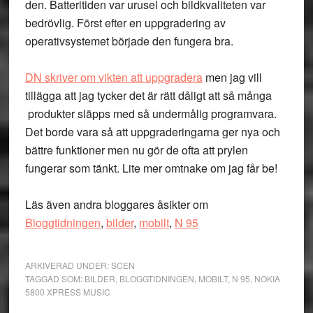
den. Batteritiden var urusel och bildkvaliteten var
bedrövlig. Först efter en uppgradering av
operativsystemet började den fungera bra.
DN skriver om vikten att uppgradera
men jag vill
tillägga att jag tycker det är rätt dåligt att så många
produkter släpps med så undermålig programvara.
Det borde vara så att uppgraderingarna ger nya och
bättre funktioner men nu gör de ofta att prylen
fungerar som tänkt. Lite mer omtnake om jag får be!
Läs även andra bloggares åsikter om
Bloggtidningen
,
bilder
,
mobilt
,
N 95
ARKIVERAD UNDER:
SCEN
TAGGAD SOM:
BILDER
,
BLOGGTIDNINGEN
,
MOBILT
,
N 95
,
NOKIA
5800 XPRESS MUSIC