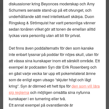
diskussioner kring Beyonces moderskap och Amy
Schumers senaste stand-up på ett otvunget, och
underhållande sätt med intellektuell skärpa. Duon
Ringskog & Strömquist har varit personliga vänner
sedan tonåren vilket gör att tonen de emellan alltid
lyckas vara personlig utan att bli för privat.
Det finns även poddalternativ för den som kanske
inte enbart lyssnar på poddar för nöjes skull, utan för
att vässa sina kunskaper inom ett särskilt område. Ett
exempel är podcasten Syn där Erik Rosenberg och
en gäst varje vecka tar upp ett pokerrelaterat ämne
som de enligt egen utsago ”skjuter högt och lågt
kring”. Syn är därmed ett hett tips för
den som vill lära
sig reglerna
och möjligen omsätta sina nyfunna
kunskaper i en turnering eller två.
Ett annat exempel på ovanstående är