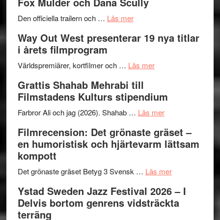
Fox Mulder och Dana Scully
en
Festiva
om
helt
2026
Den officiella trailern och …
Läs mer
Se
lysande
–
Way Out West presenterar 19 nya titlar
trailern
kväll
II
i årets filmprogram
för
Internat
The
om
storhet
Världspremiärer, kortfilmer och …
Läs mer
X-
Way
och
Grattis Shahab Mehrabi till
Files:
Out
samarb
Filmstadens Kulturs stipendium
I
West
Want
presenterar
om
Farbror Ali och jag (2026). Shahab …
Läs mer
to
19
Grattis
Filmrecension: Det grönaste gräset –
Believe
nya
Shahab
en humoristisk och hjärtevarm lättsam
–
titlar
Mehrabi
kompott
Vrach
i
till
Frankenshtey
årets
Filmstadens
om
Det grönaste gräset Betyg 3 Svensk …
Läs mer
–
filmprogram
Kulturs
Filmrecension:
Ystad Sweden Jazz Festival 2026 – I
med
stipendium
Det
Delvis bortom genrens vidsträckta
Fox
grönaste
terräng
Mulder
gräset