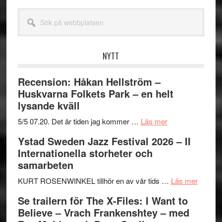
Sök
på
webbplatsen
NYTT
Recension: Håkan Hellström –
Huskvarna Folkets Park – en helt
lysande kväll
om
5/5 07.20. Det är tiden jag kommer …
Läs mer
Recension:
Ystad Sweden Jazz Festival 2026 – II
Håkan
Internationella storheter och
Hellström
samarbeten
–
Huskvarna
om
KURT ROSENWINKEL tillhör en av vår tids …
Läs mer
Folkets
Ystad
Se trailern för The X-Files: I Want to
Park
Swede
Believe – Vrach Frankenshtey – med
–
Jazz