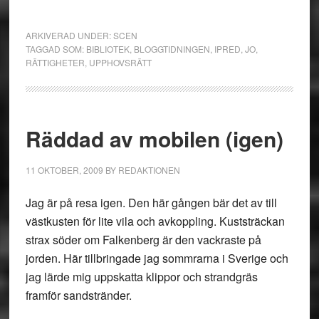
ARKIVERAD UNDER:
SCEN
TAGGAD SOM:
BIBLIOTEK
,
BLOGGTIDNINGEN
,
IPRED
,
JO
,
RÄTTIGHETER
,
UPPHOVSRÄTT
Räddad av mobilen (igen)
11 OKTOBER, 2009
BY
REDAKTIONEN
Jag är på resa igen. Den här gången bär det av till
västkusten för lite vila och avkoppling. Kuststräckan
strax söder om Falkenberg är den vackraste på
jorden. Här tillbringade jag sommrarna i Sverige och
jag lärde mig uppskatta klippor och strandgräs
framför sandstränder.