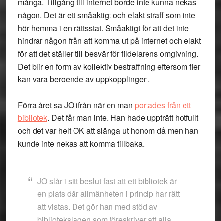
många. Tillgång till internet borde inte kunna nekas
någon. Det är ett småaktigt och elakt straff som inte
hör hemma i en rättsstat. Småaktigt för att det inte
hindrar någon från att komma ut på internet och elakt
för att det ställer till besvär för fildelarens omgivning.
Det blir en form av kollektiv bestraffning eftersom fler
kan vara beroende av uppkopplingen.
Förra året sa JO ifrån när en man
portades från ett
bibliotek
. Det får man inte. Han hade uppträtt hotfullt
och det var helt OK att slänga ut honom då men han
kunde inte nekas att komma tillbaka.
JO slår i sitt beslut fast att ett bibliotek är
en plats där allmänheten i princip har rätt
att vistas. Det gör han med stöd av
bibliotekslagen som föreskriver att alla