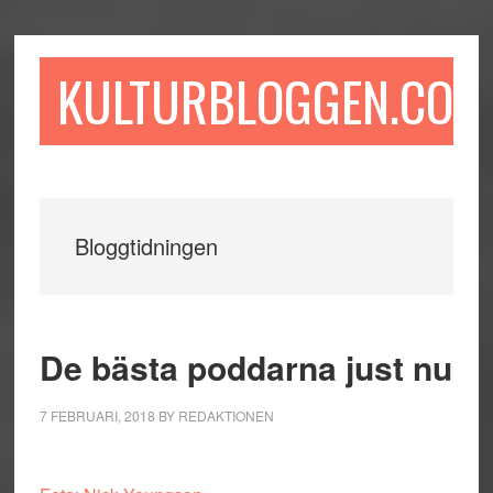
Hoppa
Hoppa
Hoppa
till
till
till
huvudinnehåll
det
sidfot
KULTURBLOGGEN.COM
primära
sidofältet
Bloggtidningen
De bästa poddarna just nu
7 FEBRUARI, 2018
BY
REDAKTIONEN