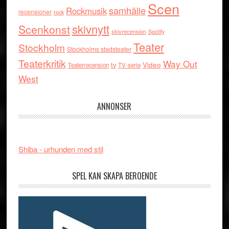
Scen
samhälle
Rockmusik
recensioner
rock
skivnytt
Scenkonst
skivrecension
Spotify
Teater
Stockholm
Stockholms stadsteater
Teaterkritik
Way Out
tv
Video
Teaterrecension
TV-serie
West
ANNONSER
Shiba - urhunden med stil
SPEL KAN SKAPA BEROENDE