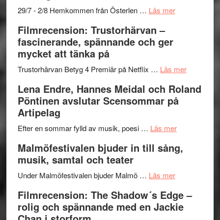
och
–
om
29/7 - 2/8 Hemkommen från Österlen …
Läs mer
Dana
en
Ystad
Filmrecension: Trustorhärvan –
Scully
humoristisk
Sweden
fascinerande, spännande och ger
och
Jazz
mycket att tänka på
hjärtevarm
Festival
lättsam
2026
om
Trustorhärvan Betyg 4 Premiär på Netflix …
Läs mer
kompott
–
Filmrecens
Lena Endre, Hannes Meidal och Roland
I
Trustorhä
Pöntinen avslutar Scensommar på
Delvis
–
Artipelag
bortom
fascineran
genrens
om
spännand
Efter en sommar fylld av musik, poesi …
Läs mer
vidsträckta
Lena
och
Malmöfestivalen bjuder in till sång,
terräng
Endre,
ger
musik, samtal och teater
Hannes
mycket
om
Meidal
att
Under Malmöfestivalen bjuder Malmö …
Läs mer
Malmöfestiva
och
tänka
Filmrecension: The Shadow´s Edge –
bjuder
Roland
på
rolig och spännande med en Jackie
in
Pöntinen
Chan i storform