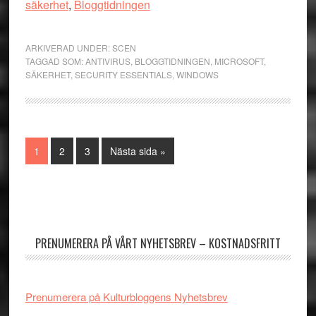
säkerhet
,
Bloggtidningen
ARKIVERAD UNDER:
SCEN
TAGGAD SOM:
ANTIVIRUS
,
BLOGGTIDNINGEN
,
MICROSOFT
,
SÄKERHET
,
SECURITY ESSENTIALS
,
WINDOWS
Sida
Sida
Sida
Go
1
2
3
Nästa sida »
to
Primärt
sidofält
PRENUMERERA PÅ VÅRT NYHETSBREV – KOSTNADSFRITT
Prenumerera på Kulturbloggens Nyhetsbrev