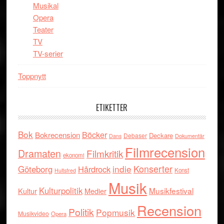
Musikal
Opera
Teater
TV
TV-serier
Toppnytt
ETIKETTER
Bok
Böcker
Bokrecension
Deckare
Debaser
Dokumentär
Dans
Filmrecension
Dramaten
Filmkritik
ekonomi
indie
Konserter
Göteborg
Hårdrock
Konst
Hultsfred
Musik
Kulturpolitik
Musikfestival
Kultur
Medier
Recension
Politik
Popmusik
Musikvideo
Opera