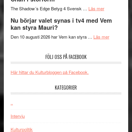
till
avslutar
om
sång,
Scensommar
The Shadow´s Edge Betyg 4 Svensk …
Läs mer
Filmrecension
musik,
på
Nu börjar valet synas i tv4 med Vem
The
samtal
Artipelag
kan styra Mauri?
Shadow
och
´s
teater
om
Den 10 augusti 2026 har Vem kan styra …
Läs mer
Edge
Nu
–
börjar
FÖLJ OSS PÅ FACEBOOK
rolig
valet
och
synas
spännande
i
Här hittar du Kulturbloggen på Facebook.
med
tv4
en
med
KATEGORIER
Jackie
Vem
Chan
kan
..
i
styra
storform
Mauri?
Intervju
Kulturpolitik