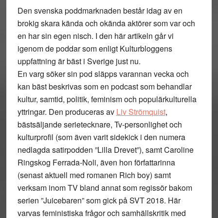
Den svenska poddmarknaden består idag av en
brokig skara kända och okända aktörer som var och
en har sin egen nisch. I den här artikeln går vi
igenom de poddar som enligt Kulturbloggens
uppfattning är bäst i Sverige just nu.
En varg söker sin pod släpps varannan vecka och
kan bäst beskrivas som en podcast som behandlar
kultur, samtid, politik, feminism och populärkulturella
yttringar. Den produceras av
Liv Strömquist
,
bästsäljande serietecknare, Tv-personlighet och
kulturprofil (som även varit sidekick i den numera
nedlagda satirpodden ”Lilla Drevet”), samt Caroline
Ringskog Ferrada-Noli, även hon författarinna
(senast aktuell med romanen Rich boy) samt
verksam inom TV bland annat som regissör bakom
serien ”Juicebaren” som gick på SVT 2018. Här
varvas feministiska frågor och samhällskritik med