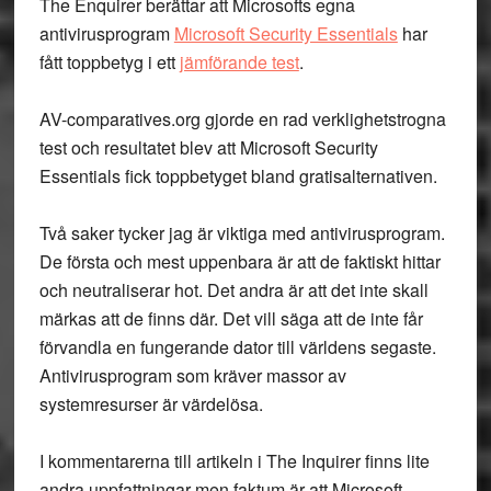
The Enquirer berättar att Microsofts egna
antivirusprogram
Microsoft Security Essentials
har
fått toppbetyg i ett
jämförande test
.
AV-comparatives.org gjorde en rad verklighetstrogna
test och resultatet blev att Microsoft Security
Essentials fick toppbetyget bland gratisalternativen.
Två saker tycker jag är viktiga med antivirusprogram.
De första och mest uppenbara är att de faktiskt hittar
och neutraliserar hot. Det andra är att det inte skall
märkas att de finns där. Det vill säga att de inte får
förvandla en fungerande dator till världens segaste.
Antivirusprogram som kräver massor av
systemresurser är värdelösa.
I kommentarerna till artikeln i The Inquirer finns lite
andra uppfattningar men faktum är att Microsoft