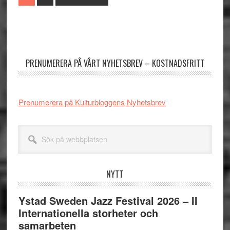
to
Primärt
sidofält
PRENUMERERA PÅ VÅRT NYHETSBREV – KOSTNADSFRITT
Prenumerera på Kulturbloggens Nyhetsbrev
Sök
på
webbplatsen
NYTT
Ystad Sweden Jazz Festival 2026 – II
Internationella storheter och
samarbeten