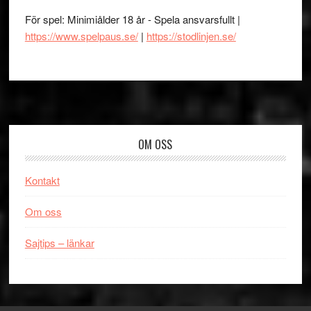
För spel: Minimiålder 18 år - Spela ansvarsfullt |
https://www.spelpaus.se/
|
https://stodlinjen.se/
Footer
OM OSS
Kontakt
Om oss
Sajtips – länkar