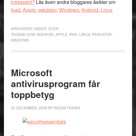
Intressant?
Läs även andra bloggares åsikter om
Ipad
,
Apple
,
pekdator
,
Windows
,
Android
,
Linux
ARKIVERAD UNDER:
SCEN
TAGGAD SOM:
ANDROID
,
APPLE
,
IPAD
,
LINUX
,
PEKDATOR
,
WINDOWS
Microsoft
antivirusprogram får
toppbetyg
25 DECEMBER, 2009
BY
REDAKTIONEN