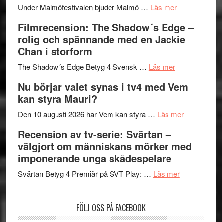
om
Meidal
att
Under Malmöfestivalen bjuder Malmö …
Läs mer
Malmöfestiva
och
tänka
Filmrecension: The Shadow´s Edge –
bjuder
Roland
på
rolig och spännande med en Jackie
in
Pöntinen
Chan i storform
till
avslutar
om
sång,
Scensommar
The Shadow´s Edge Betyg 4 Svensk …
Läs mer
Filmrecension
musik,
på
Nu börjar valet synas i tv4 med Vem
The
samtal
Artipelag
kan styra Mauri?
Shadow
och
´s
teater
om
Den 10 augusti 2026 har Vem kan styra …
Läs mer
Edge
Nu
Recension av tv-serie: Svärtan –
–
börjar
välgjort om människans mörker med
rolig
valet
imponerande unga skådespelare
och
synas
spännande
om
i
Svärtan Betyg 4 Premiär på SVT Play: …
Läs mer
med
Recension
tv4
en
av
med
FÖLJ OSS PÅ FACEBOOK
Jackie
tv-
Vem
Chan
serie:
kan