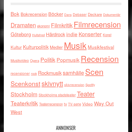
Bok
Böcker
Bokrecension
Deckare
Debaser
Dokumentär
Dans
Filmrecension
Dramaten
Filmkritik
ekonomi
indie
Konserter
Göteborg
Hårdrock
Konst
Hultsfred
Musik
Kulturpolitik
Musikfestival
Kultur
Medier
Recension
Politik
Popmusik
Musikvideo
Opera
Scen
samhälle
Rockmusik
recensioner
rock
skivnytt
Scenkonst
skivrecension
Spotify
Teater
Stockholm
Stockholms stadsteater
Teaterkritik
Way Out
tv
Video
Teaterrecension
TV-serie
West
ANNONSER