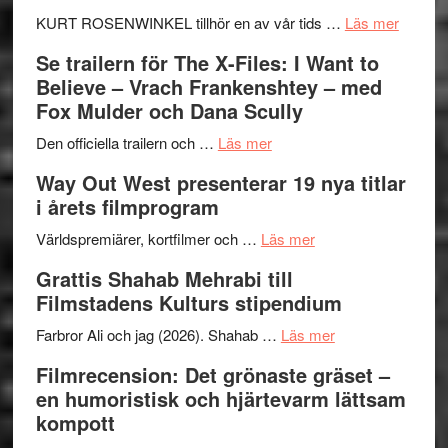
om
KURT ROSENWINKEL tillhör en av vår tids …
Läs mer
Ystad
Se trailern för The X-Files: I Want to
Swede
Believe – Vrach Frankenshtey – med
Jazz
Fox Mulder och Dana Scully
Festiva
om
2026
Den officiella trailern och …
Läs mer
Se
–
Way Out West presenterar 19 nya titlar
trailern
II
i årets filmprogram
för
Internat
The
om
storhet
Världspremiärer, kortfilmer och …
Läs mer
X-
Way
och
Grattis Shahab Mehrabi till
Files:
Out
samarb
Filmstadens Kulturs stipendium
I
West
Want
presenterar
om
Farbror Ali och jag (2026). Shahab …
Läs mer
to
19
Grattis
Filmrecension: Det grönaste gräset –
Believe
nya
Shahab
en humoristisk och hjärtevarm lättsam
–
titlar
Mehrabi
kompott
Vrach
i
till