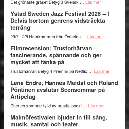
Frankenshtey
årets
Filmstadens
om
Det grönaste gräset Betyg 3 Svensk …
Läs mer
–
filmprogram
Kulturs
Filmrecension:
Ystad Sweden Jazz Festival 2026 – I
med
stipendium
Det
Delvis bortom genrens vidsträckta
Fox
grönaste
terräng
Mulder
gräset
och
–
om
29/7 - 2/8 Hemkommen från Österlen …
Läs mer
Dana
en
Ystad
Filmrecension: Trustorhärvan –
Scully
humoristisk
Sweden
fascinerande, spännande och ger
och
Jazz
mycket att tänka på
hjärtevarm
Festival
lättsam
2026
om
Trustorhärvan Betyg 4 Premiär på Netflix …
Läs mer
kompott
–
Filmrecens
Lena Endre, Hannes Meidal och Roland
I
Trustorhä
Pöntinen avslutar Scensommar på
Delvis
–
Artipelag
bortom
fascineran
genrens
om
spännand
Efter en sommar fylld av musik, poesi …
Läs mer
vidsträckta
Lena
och
Malmöfestivalen bjuder in till sång,
terräng
Endre,
ger
musik, samtal och teater
Hannes
mycket