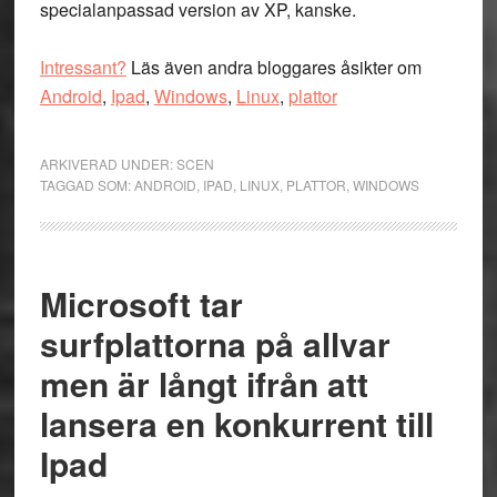
specialanpassad version av XP, kanske.
Intressant?
Läs även andra bloggares åsikter om
Android
,
Ipad
,
Windows
,
Linux
,
plattor
ARKIVERAD UNDER:
SCEN
TAGGAD SOM:
ANDROID
,
IPAD
,
LINUX
,
PLATTOR
,
WINDOWS
Microsoft tar
surfplattorna på allvar
men är långt ifrån att
lansera en konkurrent till
Ipad