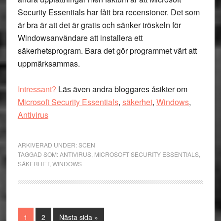
Security Essentials har fått bra recensioner. Det som
är bra är att det är gratis och sänker tröskeln för
Windowsanvändare att installera ett
säkerhetsprogram. Bara det gör programmet värt att
uppmärksammas.
Intressant?
Läs även andra bloggares åsikter om
Microsoft Security Essentials
,
säkerhet
,
Windows
,
Antivirus
ARKIVERAD UNDER:
SCEN
TAGGAD SOM:
ANTIVIRUS
,
MICROSOFT SECURITY ESSENTIALS
,
SÄKERHET
,
WINDOWS
Sida
Sida
Go
1
2
Nästa sida »