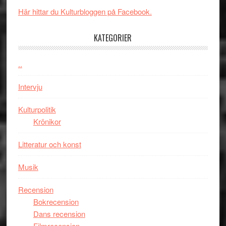
i
Svärtan
styra
Här hittar du Kulturbloggen på Facebook.
storform
–
Mauri?
välgjort
KATEGORIER
om
människans
..
mörker
med
Intervju
imponerande
unga
Kulturpolitik
skådespelar
Krönikor
Litteratur och konst
Musik
Recension
Bokrecension
Dans recension
Filmrecension