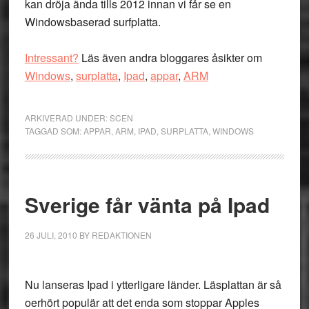
kan dröja ända tills 2012 innan vi får se en
Windowsbaserad surfplatta.
Intressant?
Läs även andra bloggares åsikter om
Windows
,
surplatta
,
Ipad
,
appar
,
ARM
ARKIVERAD UNDER:
SCEN
TAGGAD SOM:
APPAR
,
ARM
,
IPAD
,
SURPLATTA
,
WINDOWS
Sverige får vänta på Ipad
26 JULI, 2010
BY
REDAKTIONEN
Nu lanseras Ipad i ytterligare länder. Läsplattan är så
oerhört populär att det enda som stoppar Apples