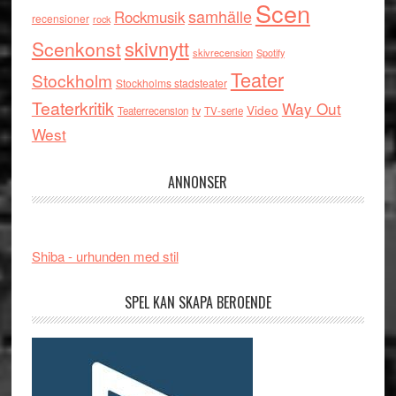
Scen
samhälle
Rockmusik
recensioner
rock
skivnytt
Scenkonst
skivrecension
Spotify
Teater
Stockholm
Stockholms stadsteater
Teaterkritik
Way Out
tv
Video
Teaterrecension
TV-serie
West
ANNONSER
Shiba - urhunden med stil
SPEL KAN SKAPA BEROENDE