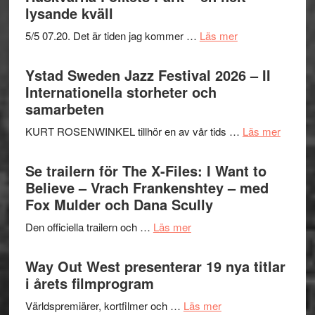
lysande kväll
om
5/5 07.20. Det är tiden jag kommer …
Läs mer
Recension:
Håkan
Ystad Sweden Jazz Festival 2026 – II
Hellström
Internationella storheter och
–
samarbeten
Huskvarna
om
KURT ROSENWINKEL tillhör en av vår tids …
Läs mer
Folkets
Ystad
Park
Swede
Se trailern för The X-Files: I Want to
–
Jazz
Believe – Vrach Frankenshtey – med
en
Festiva
Fox Mulder och Dana Scully
helt
2026
lysande
om
Den officiella trailern och …
Läs mer
–
kväll
Se
II
trailern
Way Out West presenterar 19 nya titlar
Internat
för
i årets filmprogram
storhet
The
och
om
Världspremiärer, kortfilmer och …
Läs mer
X-