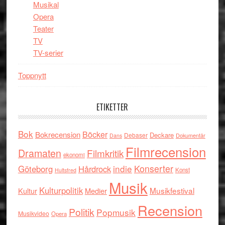
Musikal
Opera
Teater
TV
TV-serier
Toppnytt
ETIKETTER
Bok
Böcker
Bokrecension
Deckare
Debaser
Dokumentär
Dans
Filmrecension
Dramaten
Filmkritik
ekonomi
indie
Konserter
Göteborg
Hårdrock
Konst
Hultsfred
Musik
Kulturpolitik
Musikfestival
Kultur
Medier
Recension
Politik
Popmusik
Musikvideo
Opera