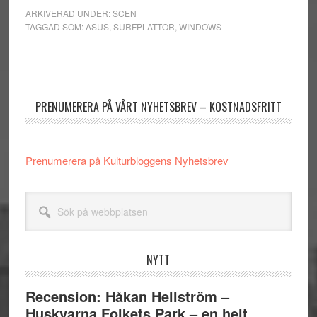
ARKIVERAD UNDER:
SCEN
TAGGAD SOM:
ASUS
,
SURFPLATTOR
,
WINDOWS
Primärt
sidofält
PRENUMERERA PÅ VÅRT NYHETSBREV – KOSTNADSFRITT
Prenumerera på Kulturbloggens Nyhetsbrev
Sök
på
webbplatsen
NYTT
Recension: Håkan Hellström –
Huskvarna Folkets Park – en helt