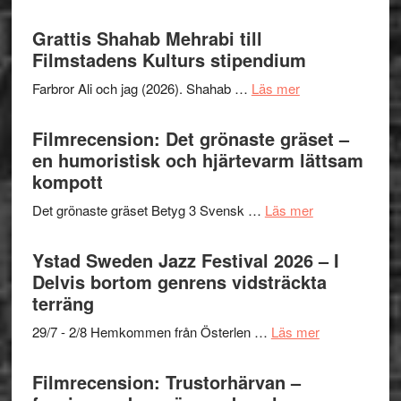
samarb
Way
Files:
Out
Grattis Shahab Mehrabi till
I
West
Filmstadens Kulturs stipendium
Want
presenterar
to
om
Farbror Ali och jag (2026). Shahab …
Läs mer
19
Believe
Grattis
nya
–
Shahab
Filmrecension: Det grönaste gräset –
titlar
Vrach
Mehrabi
en humoristisk och hjärtevarm lättsam
i
Frankenshtey
till
kompott
årets
–
Filmstadens
filmprogram
med
om
Det grönaste gräset Betyg 3 Svensk …
Läs mer
Kulturs
Fox
Filmrecension:
stipendium
Mulder
Det
Ystad Sweden Jazz Festival 2026 – I
och
grönaste
Delvis bortom genrens vidsträckta
Dana
gräset
terräng
Scully
–
om
29/7 - 2/8 Hemkommen från Österlen …
Läs mer
en
Ystad
humoristisk
Sweden
Filmrecension: Trustorhärvan –
och
Jazz