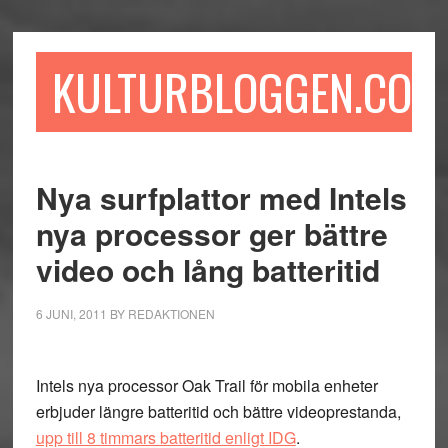
Hoppa
Hoppa
Hoppa
till
till
till
huvudinnehåll
det
sidfot
KULTURBLOGGEN.COM
primära
sidofältet
Nya surfplattor med Intels
nya processor ger bättre
video och lång batteritid
6 JUNI, 2011
BY
REDAKTIONEN
Intels nya processor Oak Trail för mobila enheter
erbjuder längre batteritid och bättre videoprestanda,
upp till 8 timmars batteritid enligt IDG
.