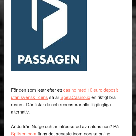
För den som letar efter ett
casino med 10 euro deposit
utan svensk licens
så är
SpelaCasino.io
en riktigt bra
resurs. Där listar de och recenserar alla tillgängliga
alternativ.
Är du från Norge och är intresserad av nätcasinon? På
Spillsen.com
finns det senaste inom norska online