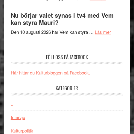
musik,
Artipelag
Filmrecension
samtal
The
Nu börjar valet synas i tv4 med Vem
och
Shadow
kan styra Mauri?
teater
´s
om
Den 10 augusti 2026 har Vem kan styra …
Läs mer
Edge
Nu
–
börjar
rolig
valet
och
FÖLJ OSS PÅ FACEBOOK
synas
spännande
i
med
Här hittar du Kulturbloggen på Facebook.
tv4
en
med
Jackie
KATEGORIER
Vem
Chan
kan
i
styra
..
storform
Mauri?
Intervju
Kulturpolitik