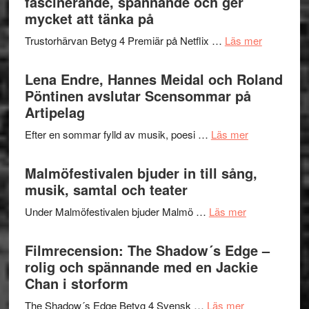
fascinerande, spännande och ger
hjärtevarm
Festival
mycket att tänka på
lättsam
2026
kompott
om
Trustorhärvan Betyg 4 Premiär på Netflix …
Läs mer
–
Filmrecens
I
Trustorhä
Lena Endre, Hannes Meidal och Roland
Delvis
–
Pöntinen avslutar Scensommar på
bortom
fascineran
Artipelag
genrens
spännand
vidsträckta
om
Efter en sommar fylld av musik, poesi …
Läs mer
och
terräng
Lena
ger
Endre,
Malmöfestivalen bjuder in till sång,
mycket
Hannes
musik, samtal och teater
att
Meidal
tänka
om
Under Malmöfestivalen bjuder Malmö …
Läs mer
och
på
Malmöfestiva
Roland
bjuder
Filmrecension: The Shadow´s Edge –
Pöntinen
in
rolig och spännande med en Jackie
avslutar
till
Chan i storform
Scensommar
sång,
på
om
The Shadow´s Edge Betyg 4 Svensk …
Läs mer