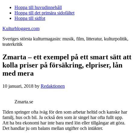
Hoppa till huvudinnehåll
Hoppa till det primära sidofältet
Hoppa till sidfot
Kulturbloggen.com
Sveriges största kulturmagasin: musik, film, litteratur, kulturpolitik,
teaterkritik
Zmarta – ett exempel på ett smart sätt att
kolla priser på försäkring, elpriser, lån
med mera
10 januari, 2018
by
Redaktionen
Zmarta.se
Tiden springer ofta iväg för den som arbetar heltid och kanske har
familj, hus och bil. Ja också den som är singel har ofta fullt upp.
Att ha bra ekonomi har inte bara med lön eller tillgångar att göra.
Det handlar ju om balans mellan utgifter och intäkter.