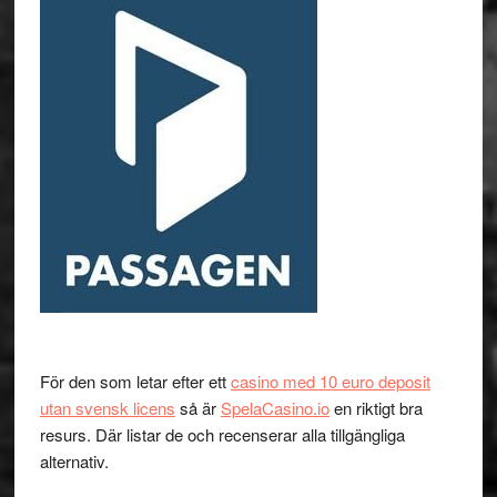
För den som letar efter ett
casino med 10 euro deposit
utan svensk licens
så är
SpelaCasino.io
en riktigt bra
resurs. Där listar de och recenserar alla tillgängliga
alternativ.