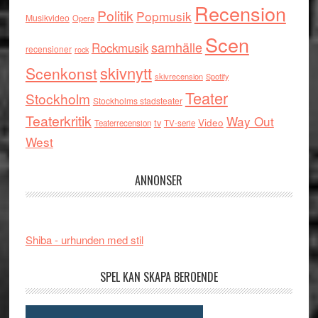
Recension
Politik
Popmusik
Musikvideo
Opera
Scen
samhälle
Rockmusik
recensioner
rock
skivnytt
Scenkonst
skivrecension
Spotify
Teater
Stockholm
Stockholms stadsteater
Teaterkritik
Way Out
tv
Video
Teaterrecension
TV-serie
West
ANNONSER
Shiba - urhunden med stil
SPEL KAN SKAPA BEROENDE