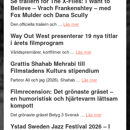
Se trailern för The X-Files: I Want to
Park
Swede
Believe – Vrach Frankenshtey – med
–
Jazz
Fox Mulder och Dana Scully
en
Festiva
om
helt
2026
Den officiella trailern och …
Läs mer
Se
lysande
–
Way Out West presenterar 19 nya titlar
trailern
kväll
II
i årets filmprogram
för
Internat
The
om
storhet
Världspremiärer, kortfilmer och …
Läs mer
X-
Way
och
Grattis Shahab Mehrabi till
Files:
Out
samarb
Filmstadens Kulturs stipendium
I
West
Want
presenterar
om
Farbror Ali och jag (2026). Shahab …
Läs mer
to
19
Grattis
Filmrecension: Det grönaste gräset –
Believe
nya
Shahab
en humoristisk och hjärtevarm lättsam
–
titlar
Mehrabi
kompott
Vrach
i
till
Frankenshtey
årets
Filmstadens
om
Det grönaste gräset Betyg 3 Svensk …
Läs mer
–
filmprogram
Kulturs
Filmrecension:
Ystad Sweden Jazz Festival 2026 – I
med
stipendium
Det