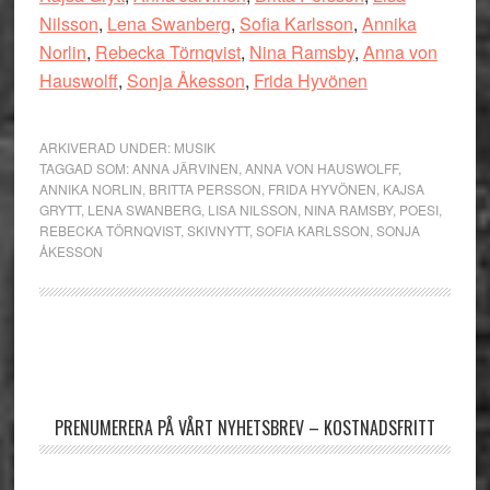
Nilsson
,
Lena Swanberg
,
Sofia Karlsson
,
Annika
Norlin
,
Rebecka Törnqvist
,
Nina Ramsby
,
Anna von
Hauswolff
,
Sonja Åkesson
,
Frida Hyvönen
ARKIVERAD UNDER:
MUSIK
TAGGAD SOM:
ANNA JÄRVINEN
,
ANNA VON HAUSWOLFF
,
ANNIKA NORLIN
,
BRITTA PERSSON
,
FRIDA HYVÖNEN
,
KAJSA
GRYTT
,
LENA SWANBERG
,
LISA NILSSON
,
NINA RAMSBY
,
POESI
,
REBECKA TÖRNQVIST
,
SKIVNYTT
,
SOFIA KARLSSON
,
SONJA
ÅKESSON
Primärt
sidofält
PRENUMERERA PÅ VÅRT NYHETSBREV – KOSTNADSFRITT