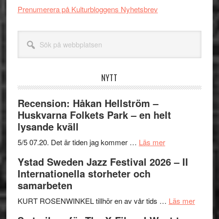
Prenumerera på Kulturbloggens Nyhetsbrev
Sök
på
webbplatsen
NYTT
Recension: Håkan Hellström –
Huskvarna Folkets Park – en helt
lysande kväll
om
5/5 07.20. Det är tiden jag kommer …
Läs mer
Recension:
Ystad Sweden Jazz Festival 2026 – II
Håkan
Internationella storheter och
Hellström
samarbeten
–
Huskvarna
om
KURT ROSENWINKEL tillhör en av vår tids …
Läs mer
Folkets
Ystad