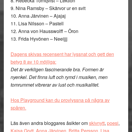
8. Rebecka Törnqvist – Lektion
9. Nina Ramsby – Skärvor ur en svit
10. Anna Järvinen – Ajajaj
11. Lisa Nilsson – Pastell
12. Anna von Hausswolff – Öron
13. Frida Hyvönen – Neeijjj
Dagens skivas recensent har lyssnat och gett den
betyg 8 av 10 möjliga:
Det är verkligen fascinerande bra. Formen är
nyenkel. Det finns luft och rymd i musiken, men
tomrummet vibrerar av lust och musikalitet.
Hos Playground kan du provlyssna på några av
spåren.
Läs även andra bloggares åsikter om
skivnytt
,
poesi
,
Kajsa Grytt
,
Anna Järvinen
,
Britta Persson
,
Lisa