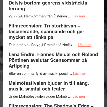
Delvis bortom genrens vidsträckta
Fox
grönaste
terräng
Mulder
gräset
och
–
om
29/7 - 2/8 Hemkommen från Österlen …
Läs mer
Dana
en
Ystad
Filmrecension: Trustorhärvan –
Scully
humoristisk
Sweden
fascinerande, spännande och ger
och
Jazz
mycket att tänka på
hjärtevarm
Festival
lättsam
2026
om
Trustorhärvan Betyg 4 Premiär på Netflix …
Läs mer
kompott
–
Filmrecens
Lena Endre, Hannes Meidal och Roland
I
Trustorhä
Pöntinen avslutar Scensommar på
Delvis
–
Artipelag
bortom
fascineran
genrens
om
spännand
Efter en sommar fylld av musik, poesi …
Läs mer
vidsträckta
Lena
och
Malmöfestivalen bjuder in till sång,
terräng
Endre,
ger
musik, samtal och teater
Hannes
mycket
om
Meidal
att
Under Malmöfestivalen bjuder Malmö …
Läs mer
Malmöfestiva
och
tänka
Filmrecension: The Shadow´s Edge –