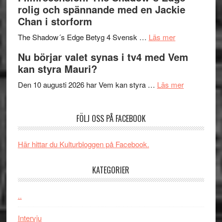
bjuder
Roland
på
rolig och spännande med en Jackie
in
Pöntinen
Chan i storform
till
avslutar
om
sång,
Scensommar
The Shadow´s Edge Betyg 4 Svensk …
Läs mer
Filmrecension
musik,
på
Nu börjar valet synas i tv4 med Vem
The
samtal
Artipelag
kan styra Mauri?
Shadow
och
´s
teater
om
Den 10 augusti 2026 har Vem kan styra …
Läs mer
Edge
Nu
–
börjar
FÖLJ OSS PÅ FACEBOOK
rolig
valet
och
synas
spännande
i
Här hittar du Kulturbloggen på Facebook.
med
tv4
en
med
KATEGORIER
Jackie
Vem
Chan
kan
..
i
styra
storform
Mauri?
Intervju