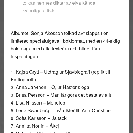
tolkas hennes dikter av elva kända
kvinnliga artister.
Albumet ”Sonja Åkesson tolkad av” släpps i en
limiterad specialutgåva i bokformat, med en 44-sidig
bokinlaga med alla texterna och bilder från
inspelningen.
1. Kajsa Grytt – Utdrag ur Sjävbiografi (replik till
Ferlinghetti)
2. Anna Järvinen – O, ur Hästens öga
3. Britta Persson – Man får göra det bästa av allt
4. Lisa Nilsson – Monolog
5. Lena Swanberg – Två dikter till Ann-Christine
6. Sofia Karlsson – Ja tack
7. Annika Norlin – Åkej