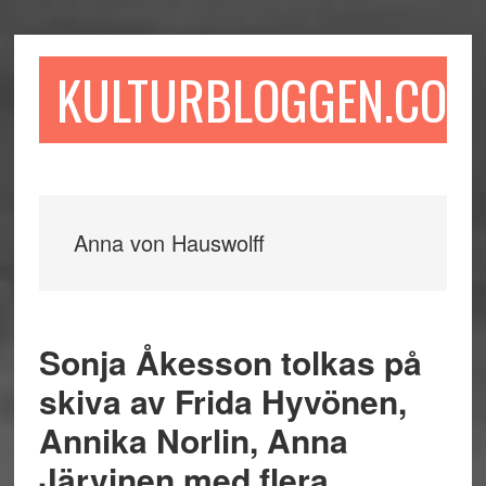
Hoppa
Hoppa
Hoppa
till
till
till
huvudinnehåll
det
sidfot
KULTURBLOGGEN.COM
primära
sidofältet
Anna von Hauswolff
Sonja Åkesson tolkas på
skiva av Frida Hyvönen,
Annika Norlin, Anna
Järvinen med flera