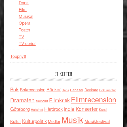
Dans
Film
Musikal
Opera
Teater
TV
TV-serier
Toppnytt
ETIKETTER
Bok
Böcker
Bokrecension
Deckare
Debaser
Dokumentär
Dans
Filmrecension
Dramaten
Filmkritik
ekonomi
indie
Konserter
Göteborg
Hårdrock
Konst
Hultsfred
Musik
Kulturpolitik
Musikfestival
Kultur
Medier