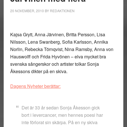
20 NOVEMBER, 2010
BY
REDAKTIONEN
Kajsa Grytt, Anna Järvinen, Britta Persson, Lisa
Nilsson, Lena Swanberg, Sofia Karlsson, Annika
Norlin, Rebecka Törnqvist, Nina Ramsby, Anna von
Hauswolff och Frida Hyvönen – elva mycket bra
svenska sångerskor och artister tolkar Sonja
Åkessons dikter på en skiva.
Dagens Nyheter berättar:
Det är 33 år sedan Sonja Åkesson gick
bort i levercancer, men hennes poesi har
inte förlorat sin skärpa. På en ny skiva