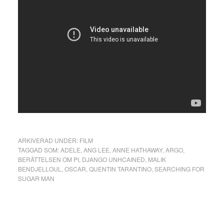
ARKIVERAD UNDER:
FILM
TAGGAD SOM:
ADELE
,
ANG LEE
,
ANNE HATHAWAY
,
ARGO
,
BERÄTTELSEN OM PI
,
DJANGO UNHCAINED
,
MALIK
BENDJELLOUL
,
OSCAR
,
QUENTIN TARANTINO
,
SEARCHING FOR
SUGAR MAN