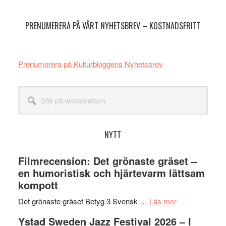
sidofält
PRENUMERERA PÅ VÅRT NYHETSBREV – KOSTNADSFRITT
Prenumerera på Kulturbloggens Nyhetsbrev
Sök
på
webbplatsen
NYTT
Filmrecension: Det grönaste gräset –
en humoristisk och hjärtevarm lättsam
kompott
om
Det grönaste gräset Betyg 3 Svensk …
Läs mer
Filmrecension:
Ystad Sweden Jazz Festival 2026 – I
Det