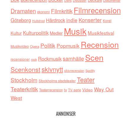
Deckare
Debaser
Dokumentär
Dans
Filmrecension
Dramaten
Filmkritik
ekonomi
indie
Konserter
Göteborg
Hårdrock
Konst
Hultsfred
Musik
Kulturpolitik
Musikfestival
Kultur
Medier
Recension
Politik
Popmusik
Musikvideo
Opera
Scen
samhälle
Rockmusik
recensioner
rock
skivnytt
Scenkonst
skivrecension
Spotify
Teater
Stockholm
Stockholms stadsteater
Teaterkritik
Way Out
tv
Video
Teaterrecension
TV-serie
West
ANNONSER