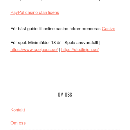
PayPal casino utan licens
För bäst guide till online casino rekommenderas
Casivo
För spel: Minimiålder 18 år - Spela ansvarsfullt |
https://www.spelpaus.se/
|
https://stodlinjen.se/
Footer
OM OSS
Kontakt
Om oss