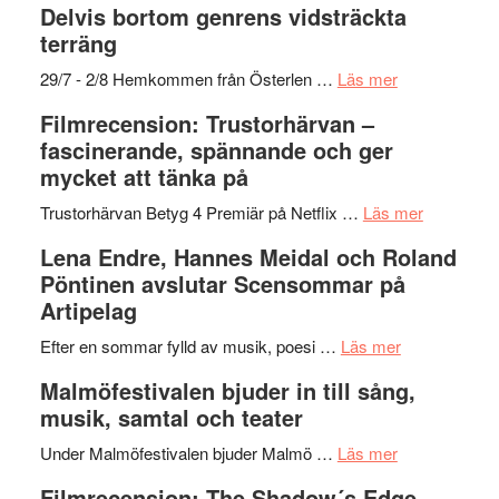
Delvis bortom genrens vidsträckta
grönaste
terräng
gräset
–
om
29/7 - 2/8 Hemkommen från Österlen …
Läs mer
en
Ystad
Filmrecension: Trustorhärvan –
humoristisk
Sweden
fascinerande, spännande och ger
och
Jazz
mycket att tänka på
hjärtevarm
Festival
lättsam
2026
om
Trustorhärvan Betyg 4 Premiär på Netflix …
Läs mer
kompott
–
Filmrecens
Lena Endre, Hannes Meidal och Roland
I
Trustorhä
Pöntinen avslutar Scensommar på
Delvis
–
Artipelag
bortom
fascineran
genrens
om
spännand
Efter en sommar fylld av musik, poesi …
Läs mer
vidsträckta
Lena
och
Malmöfestivalen bjuder in till sång,
terräng
Endre,
ger
musik, samtal och teater
Hannes
mycket
om
Meidal
att
Under Malmöfestivalen bjuder Malmö …
Läs mer
Malmöfestiva
och
tänka
Filmrecension: The Shadow´s Edge –