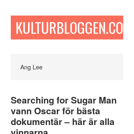
Hoppa
Hoppa
Hoppa
till
till
till
huvudinnehåll
det
sidfot
KULTURBLOGGEN.COM
primära
sidofältet
Ang Lee
Searching for Sugar Man
vann Oscar för bästa
dokumentär – här är alla
vinnarna