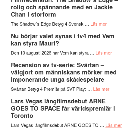
bjuder
Roland
på
rolig och spännande med en Jackie
in
Pöntinen
Chan i storform
till
avslutar
om
sång,
Scensommar
The Shadow´s Edge Betyg 4 Svensk …
Läs mer
Filmrecension
musik,
på
Nu börjar valet synas i tv4 med Vem
The
samtal
Artipelag
kan styra Mauri?
Shadow
och
´s
teater
om
Den 10 augusti 2026 har Vem kan styra …
Läs mer
Edge
Nu
Recension av tv-serie: Svärtan –
–
börjar
välgjort om människans mörker med
rolig
valet
imponerande unga skådespelare
och
synas
spännande
om
i
Svärtan Betyg 4 Premiär på SVT Play: …
Läs mer
med
Recension
tv4
Lars Vegas långfilmsdebut ARNE
en
av
med
GOES TO SPACE får världspremiär i
Jackie
tv-
Vem
Toronto
Chan
serie:
kan
i
Svärtan
styra
om
Lars Vegas långfilmsdebut ARNE GOES TO …
Läs mer
storform
–
Mauri?
Lars