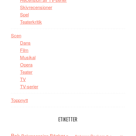
Skivrecensioner
Spel
Teaterkritik
Scen
Dans
Film
Musikal
Opera
Teater
TV
TV-serier
Toppnytt
ETIKETTER
Bok
Böcker
Bokrecension