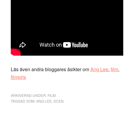
Läs även andra bloggares åsikter om
Ang Lee
,
film
,
filmpris
ARKIVERAD UNDER:
FILM
TAGGAD SOM:
ANG LEE
,
SCEN
Primärt