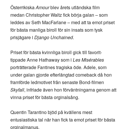
Österrikiska
Amour
blev årets utländska film
medan Christopher Waltz fick börja galan – som
leddes av Seth MacFarlane – med att ta emot priset
för bästa manliga biroll för sin insats som tysk
prisjägare i
Django Unchained
.
Priset för bästa kvinnliga biroll gick till favorit-
tippade Anne Hathaway som i
Les Misérables
porträtterade Fantines tragiska öde. Adele, som
under galan gjorde efterlängtad comeback då hon
framförde ledmotivet från senaste Bond-filmen
Skyfall
, infriade även hon förväntningarna genom att
vinna priset för bästa orginalsång.
Quentin Tarantino bjöd på kvällens mest
entusiastiska tal när han fick ta emot priset för bästa
orginalmanus.