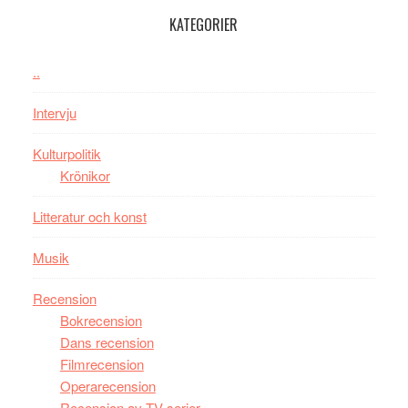
100-
KATEGORIER
åring
firas
..
–
Wayne
Intervju
Tucker
hyllar
Kulturpolitik
Miles
Krönikor
Davis
Litteratur och konst
på
Utopia
Musik
Recension
Bokrecension
Dans recension
Filmrecension
Operarecension
Recension av TV-serier