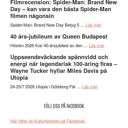
Filmrecension: Spider-Man: Brand New
välgjort
Vegas
Day – kan vara den bästa Spider-Man
om
långfi
filmen någonsin
människans
ARNE
om
mörker
GOES
Spider-Man: Brand New Day Betyg 5 …
Läs mer
Filmrecension
med
TO
40 års-jubileum av Queen Budapest
Spider-
imponerande
SPAC
Man:
unga
om
får
Hösten 2026 firar 40-årsjubileet av den …
Läs mer
Brand
skådespelar
40
världs
Uppseendeväckande spännvidd och
New
års-
i
energi när legendarisk 100-åring firas –
Day
jubileum
Toront
Wayne Tucker hyllar Miles Davis på
–
av
Utopia
kan
Queen
om
vara
Budapest
24-25/7 2026 Utopia i Göteborg Får …
Läs mer
Uppseendeväck
den
spännvidd
bästa
FÖLJ OSS PÅ FACEBOOK
och
Spider-
energi
Man
när
filmen
Här hittar du Kulturbloggen på Facebook.
legendarisk
någonsin