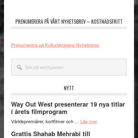
Primärt
sidofält
PRENUMERERA PÅ VÅRT NYHETSBREV – KOSTNADSFRITT
Prenumerera på Kulturbloggens Nyhetsbrev
Sök
på
webbplatsen
NYTT
Way Out West presenterar 19 nya titlar
i årets filmprogram
om
Världspremiärer, kortfilmer och …
Läs mer
Way
Grattis Shahab Mehrabi till
Out