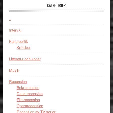
–
KATEGORIER
kan
vara
..
den
bästa
Intervju
Spider-
Man
Kulturpolitik
filmen
Krönikor
någonsin
Litteratur och konst
Musik
Recension
Bokrecension
Dans recension
Filmrecension
Operarecension
Recension av TV-serier