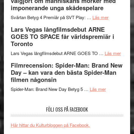
välgjort om människans mörker med
rolig
valet
imponerande unga skådespelare
och
synas
spännande
om
i
Svärtan Betyg 4 Premiär på SVT Play: …
Läs mer
med
Recension
tv4
Lars Vegas långfilmsdebut ARNE
en
av
med
GOES TO SPACE får världspremiär i
Jackie
tv-
Vem
Toronto
Chan
serie:
kan
i
Svärtan
styra
om
Lars Vegas långfilmsdebut ARNE GOES TO …
Läs mer
storform
–
Mauri?
Lars
Filmrecension: Spider-Man: Brand New
välgjort
Vegas
Day – kan vara den bästa Spider-Man
om
långfi
filmen någonsin
människans
ARNE
om
mörker
GOES
Spider-Man: Brand New Day Betyg 5 …
Läs mer
Filmrecension
med
TO
Spider-
imponerande
SPAC
FÖLJ OSS PÅ FACEBOOK
Man:
unga
får
Brand
skådespelar
världs
New
i
Här hittar du Kulturbloggen på Facebook.
Day
Toront