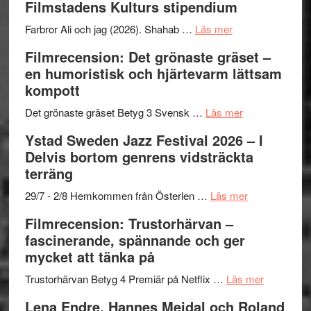
Filmstadens Kulturs stipendium
West
presenterar
om
Farbror Ali och jag (2026). Shahab …
Läs mer
19
Grattis
Filmrecension: Det grönaste gräset –
nya
Shahab
en humoristisk och hjärtevarm lättsam
titlar
Mehrabi
kompott
i
till
årets
Filmstadens
om
Det grönaste gräset Betyg 3 Svensk …
Läs mer
filmprogram
Kulturs
Filmrecension:
Ystad Sweden Jazz Festival 2026 – I
stipendium
Det
Delvis bortom genrens vidsträckta
grönaste
terräng
gräset
–
om
29/7 - 2/8 Hemkommen från Österlen …
Läs mer
en
Ystad
Filmrecension: Trustorhärvan –
humoristisk
Sweden
fascinerande, spännande och ger
och
Jazz
mycket att tänka på
hjärtevarm
Festival
lättsam
2026
om
Trustorhärvan Betyg 4 Premiär på Netflix …
Läs mer
kompott
–
Filmrecens
Lena Endre, Hannes Meidal och Roland