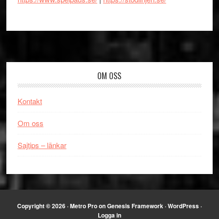
Footer
OM OSS
Kontakt
Om oss
Sajtips – länkar
Copyright © 2026 ·
Metro Pro
on
Genesis Framework
·
WordPress
·
Logga in