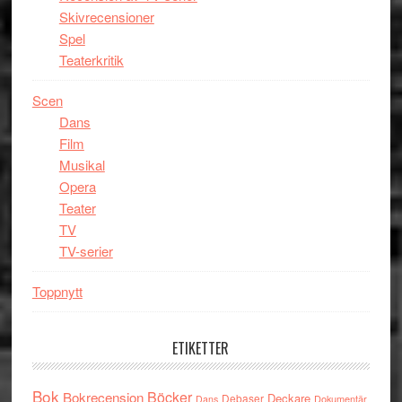
Skivrecensioner
Spel
Teaterkritik
Scen
Dans
Film
Musikal
Opera
Teater
TV
TV-serier
Toppnytt
ETIKETTER
Bok
Böcker
Bokrecension
Deckare
Debaser
Dokumentär
Dans