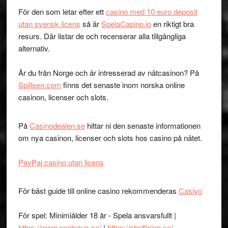
För den som letar efter ett
casino med 10 euro deposit
utan svensk licens
så är
SpelaCasino.io
en riktigt bra
resurs. Där listar de och recenserar alla tillgängliga
alternativ.
Är du från Norge och är intresserad av nätcasinon? På
Spillsen.com
finns det senaste inom norska online
casinon, licenser och slots.
På
Casinodealen.se
hittar ni den senaste informationen
om nya casinon, licenser och slots hos casino på nätet.
PayPal casino utan licens
För bäst guide till online casino rekommenderas
Casivo
För spel: Minimiålder 18 år - Spela ansvarsfullt |
https://www.spelpaus.se/
|
https://stodlinjen.se/