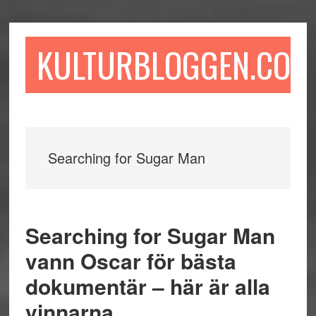
Hoppa
Hoppa
Hoppa
till
till
till
huvudinnehåll
det
sidfot
KULTURBLOGGEN.COM
primära
sidofältet
Searching for Sugar Man
Searching for Sugar Man
vann Oscar för bästa
dokumentär – här är alla
vinnarna