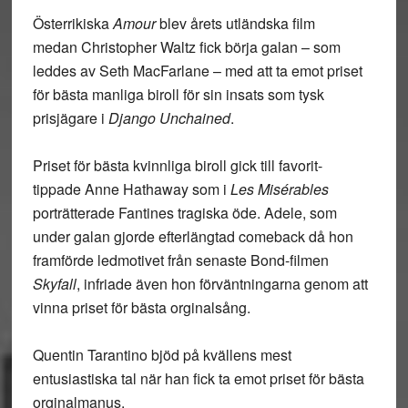
Österrikiska
Amour
blev årets utländska film
medan Christopher Waltz fick börja galan – som
leddes av Seth MacFarlane – med att ta emot priset
för bästa manliga biroll för sin insats som tysk
prisjägare i
Django Unchained
.
Priset för bästa kvinnliga biroll gick till favorit-
tippade Anne Hathaway som i
Les Misérables
porträtterade Fantines tragiska öde. Adele, som
under galan gjorde efterlängtad comeback då hon
framförde ledmotivet från senaste Bond-filmen
Skyfall
, infriade även hon förväntningarna genom att
vinna priset för bästa orginalsång.
Quentin Tarantino bjöd på kvällens mest
entusiastiska tal när han fick ta emot priset för bästa
orginalmanus.