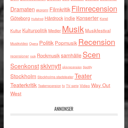
Filmrecension
Dramaten
Filmkritik
ekonomi
indie
Konserter
Göteborg
Hårdrock
Konst
Hultsfred
Musik
Kulturpolitik
Musikfestival
Kultur
Medier
Recension
Politik
Popmusik
Musikvideo
Opera
Scen
samhälle
Rockmusik
recensioner
rock
skivnytt
Scenkonst
skivrecension
Spotify
Teater
Stockholm
Stockholms stadsteater
Teaterkritik
Way Out
tv
Video
Teaterrecension
TV-serie
West
ANNONSER