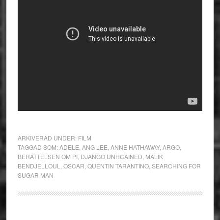
ARKIVERAD UNDER:
FILM
TAGGAD SOM:
ADELE
,
ANG LEE
,
ANNE HATHAWAY
,
ARGO
,
BERÄTTELSEN OM PI
,
DJANGO UNHCAINED
,
MALIK
BENDJELLOUL
,
OSCAR
,
QUENTIN TARANTINO
,
SEARCHING FOR
SUGAR MAN