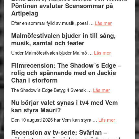
I
Trustorhä
Pöntinen avslutar Scensommar på
Delvis
–
Artipelag
bortom
fascineran
genrens
om
spännand
Efter en sommar fylld av musik, poesi …
Läs mer
vidsträckta
Lena
och
Malmöfestivalen bjuder in till sång,
terräng
Endre,
ger
musik, samtal och teater
Hannes
mycket
om
Meidal
att
Under Malmöfestivalen bjuder Malmö …
Läs mer
Malmöfestiva
och
tänka
Filmrecension: The Shadow´s Edge –
bjuder
Roland
på
rolig och spännande med en Jackie
in
Pöntinen
Chan i storform
till
avslutar
om
sång,
Scensommar
The Shadow´s Edge Betyg 4 Svensk …
Läs mer
Filmrecension
musik,
på
Nu börjar valet synas i tv4 med Vem
The
samtal
Artipelag
kan styra Mauri?
Shadow
och
´s
teater
om
Den 10 augusti 2026 har Vem kan styra …
Läs mer
Edge
Nu
Recension av tv-serie: Svärtan –
–
börjar