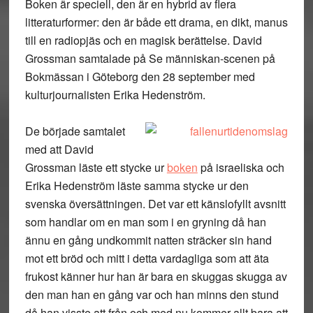
Boken är speciell, den är en hybrid av flera
litteraturformer: den är både ett drama, en dikt, manus
till en radiopjäs och en magisk berättelse. David
Grossman samtalade på Se människan-scenen på
Bokmässan i Göteborg den 28 september med
kulturjournalisten Erika Hedenström.
De började samtalet
med att David
Grossman läste ett stycke ur
boken
på israeliska och
Erika Hedenström läste samma stycke ur den
svenska översättningen. Det var ett känslofyllt avsnitt
som handlar om en man som i en gryning då han
ännu en gång undkommit natten sträcker sin hand
mot ett bröd och mitt i detta vardagliga som att äta
frukost känner hur han är bara en skuggas skugga av
den man han en gång var och han minns den stund
då han visste att från och med nu kommer allt bara att