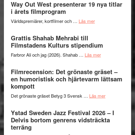
trailern
Way Out West presenterar 19 nya titlar
Internat
för
i årets filmprogram
storhet
The
och
om
Världspremiärer, kortfilmer och …
Läs mer
X-
samarb
Way
Files:
Out
Grattis Shahab Mehrabi till
I
West
Filmstadens Kulturs stipendium
Want
presenterar
to
om
Farbror Ali och jag (2026). Shahab …
Läs mer
19
Believe
Grattis
nya
–
Shahab
Filmrecension: Det grönaste gräset –
titlar
Vrach
Mehrabi
en humoristisk och hjärtevarm lättsam
i
Frankenshtey
till
kompott
årets
–
Filmstadens
filmprogram
med
om
Det grönaste gräset Betyg 3 Svensk …
Läs mer
Kulturs
Fox
Filmrecension:
stipendium
Mulder
Det
Ystad Sweden Jazz Festival 2026 – I
och
grönaste
Delvis bortom genrens vidsträckta
Dana
gräset
terräng
Scully
–