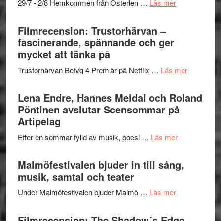
om
29/7 - 2/8 Hemkommen från Österlen …
Läs mer
en
Ystad
humoristisk
Sweden
Filmrecension: Trustorhärvan –
och
Jazz
fascinerande, spännande och ger
hjärtevarm
Festival
mycket att tänka på
lättsam
2026
kompott
om
Trustorhärvan Betyg 4 Premiär på Netflix …
Läs mer
–
Filmrecens
I
Trustorhä
Lena Endre, Hannes Meidal och Roland
Delvis
–
Pöntinen avslutar Scensommar på
bortom
fascineran
Artipelag
genrens
spännand
vidsträckta
om
Efter en sommar fylld av musik, poesi …
Läs mer
och
terräng
Lena
ger
Endre,
Malmöfestivalen bjuder in till sång,
mycket
Hannes
musik, samtal och teater
att
Meidal
tänka
om
Under Malmöfestivalen bjuder Malmö …
Läs mer
och
på
Malmöfestiva
Roland
bjuder
Filmrecension: The Shadow´s Edge –
Pöntinen