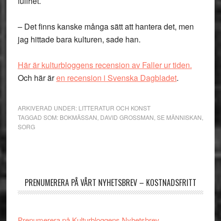
fullhet.
– Det finns kanske många sätt att hantera det, men
jag hittade bara kulturen, sade han.
Här är kulturbloggens recension av Faller ur tiden.
Och här är
en recension i Svenska Dagbladet
.
ARKIVERAD UNDER:
LITTERATUR OCH KONST
TAGGAD SOM:
BOKMÄSSAN
,
DAVID GROSSMAN
,
SE MÄNNISKAN
,
SORG
Primärt
sidofält
PRENUMERERA PÅ VÅRT NYHETSBREV – KOSTNADSFRITT
Prenumerera på Kulturbloggens Nyhetsbrev