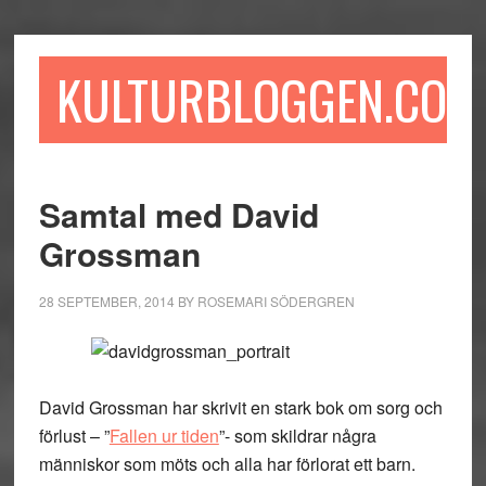
Hoppa
Hoppa
Hoppa
till
till
till
huvudinnehåll
det
sidfot
KULTURBLOGGEN.COM
primära
sidofältet
Samtal med David
Grossman
28 SEPTEMBER, 2014
BY
ROSEMARI SÖDERGREN
David Grossman har skrivit en stark bok om sorg och
förlust – ”
Fallen ur tiden
”- som skildrar några
människor som möts och alla har förlorat ett barn.