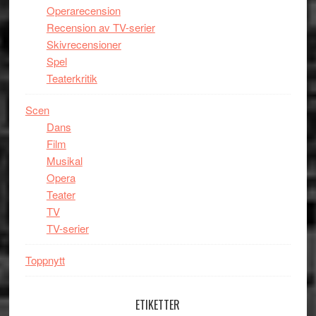
Operarecension
Recension av TV-serier
Skivrecensioner
Spel
Teaterkritik
Scen
Dans
Film
Musikal
Opera
Teater
TV
TV-serier
Toppnytt
ETIKETTER