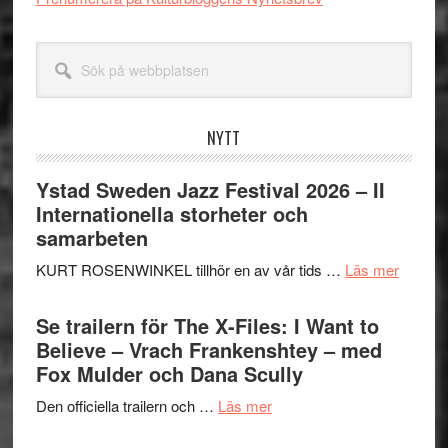
Sök
på
webbplatsen
NYTT
Ystad Sweden Jazz Festival 2026 – II
Internationella storheter och
samarbeten
om
KURT ROSENWINKEL tillhör en av vår tids …
Läs mer
Ystad
Swede
Se trailern för The X-Files: I Want to
Jazz
Believe – Vrach Frankenshtey – med
Festiva
Fox Mulder och Dana Scully
2026
om
Den officiella trailern och …
Läs mer
–
Se
II