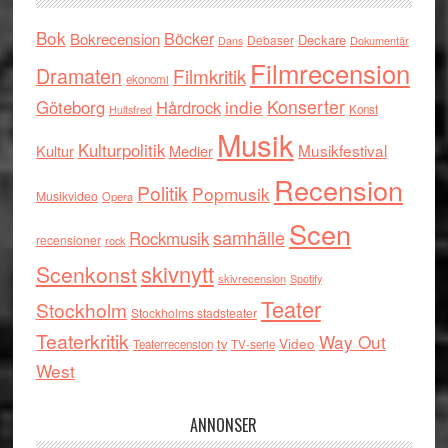
Bok
Böcker
Bokrecension
Deckare
Debaser
Dokumentär
Dans
Filmrecension
Dramaten
Filmkritik
ekonomi
indie
Konserter
Göteborg
Hårdrock
Konst
Hultsfred
Musik
Kulturpolitik
Musikfestival
Kultur
Medier
Recension
Politik
Popmusik
Musikvideo
Opera
Scen
samhälle
Rockmusik
recensioner
rock
skivnytt
Scenkonst
skivrecension
Spotify
Teater
Stockholm
Stockholms stadsteater
Teaterkritik
Way Out
tv
Video
Teaterrecension
TV-serie
West
ANNONSER