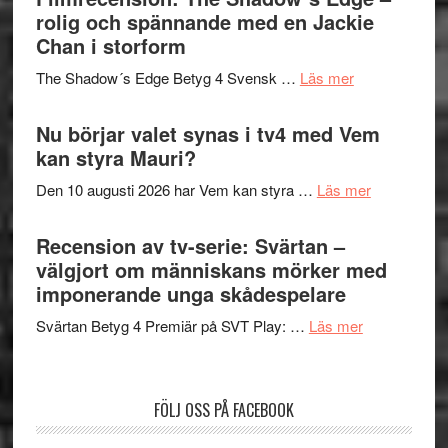
in
rolig och spännande med en Jackie
avslutar
till
Chan i storform
Scensommar
sång,
på
om
The Shadow´s Edge Betyg 4 Svensk …
Läs mer
musik,
Artipelag
Filmrecension
samtal
The
Nu börjar valet synas i tv4 med Vem
och
Shadow
kan styra Mauri?
teater
´s
om
Den 10 augusti 2026 har Vem kan styra …
Läs mer
Edge
Nu
–
börjar
Recension av tv-serie: Svärtan –
rolig
valet
välgjort om människans mörker med
och
synas
imponerande unga skådespelare
spännande
i
med
om
Svärtan Betyg 4 Premiär på SVT Play: …
Läs mer
tv4
en
Recension
med
Jackie
av
Vem
Chan
tv-
kan
FÖLJ OSS PÅ FACEBOOK
i
serie:
styra
storform
Svärtan