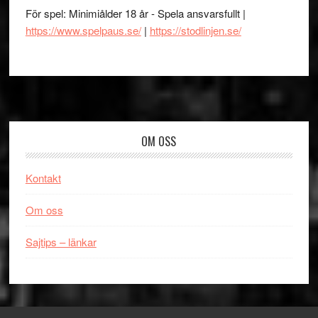
För spel: Minimiålder 18 år - Spela ansvarsfullt |
https://www.spelpaus.se/
|
https://stodlinjen.se/
Footer
OM OSS
Kontakt
Om oss
Sajtips – länkar