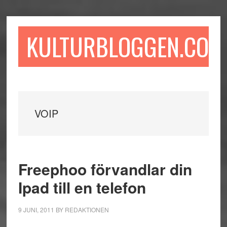
Hoppa
Hoppa
Hoppa
till
till
till
huvudinnehåll
det
sidfot
KULTURBLOGGEN.COM
primära
sidofältet
VOIP
Freephoo förvandlar din
Ipad till en telefon
9 JUNI, 2011
BY
REDAKTIONEN