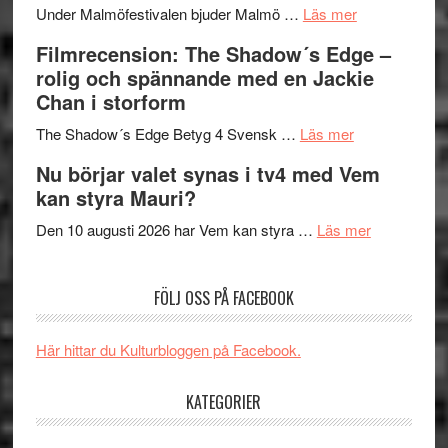
om
Meidal
att
Under Malmöfestivalen bjuder Malmö …
Läs mer
Malmöfestiva
och
tänka
Filmrecension: The Shadow´s Edge –
bjuder
Roland
på
rolig och spännande med en Jackie
in
Pöntinen
Chan i storform
till
avslutar
om
sång,
Scensommar
The Shadow´s Edge Betyg 4 Svensk …
Läs mer
Filmrecension
musik,
på
Nu börjar valet synas i tv4 med Vem
The
samtal
Artipelag
kan styra Mauri?
Shadow
och
´s
teater
om
Den 10 augusti 2026 har Vem kan styra …
Läs mer
Edge
Nu
–
börjar
FÖLJ OSS PÅ FACEBOOK
rolig
valet
och
synas
spännande
i
Här hittar du Kulturbloggen på Facebook.
med
tv4
en
med
KATEGORIER
Jackie
Vem
Chan
kan