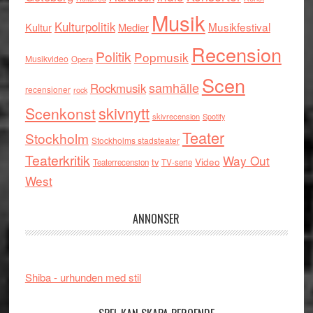
Musik
Kulturpolitik
Musikfestival
Kultur
Medier
Recension
Politik
Popmusik
Musikvideo
Opera
Scen
samhälle
Rockmusik
recensioner
rock
skivnytt
Scenkonst
skivrecension
Spotify
Teater
Stockholm
Stockholms stadsteater
Teaterkritik
Way Out
tv
Video
Teaterrecension
TV-serie
West
ANNONSER
Shiba - urhunden med stil