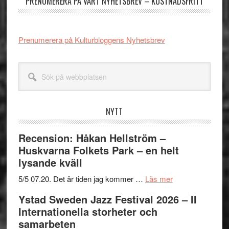
PRENUMERERA PÅ VÅRT NYHETSBREV – KOSTNADSFRITT
Prenumerera på Kulturbloggens Nyhetsbrev
Sök
på
webbplatsen
NYTT
Recension: Håkan Hellström –
Huskvarna Folkets Park – en helt
lysande kväll
om
5/5 07.20. Det är tiden jag kommer …
Läs mer
Recension:
Ystad Sweden Jazz Festival 2026 – II
Håkan
Internationella storheter och
Hellström
samarbeten
–