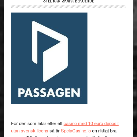
SPEL KAN SKAPA BEROENDE
För den som letar efter ett
casino med 10 euro deposit
utan svensk licens
så är
SpelaCasino.io
en riktigt bra