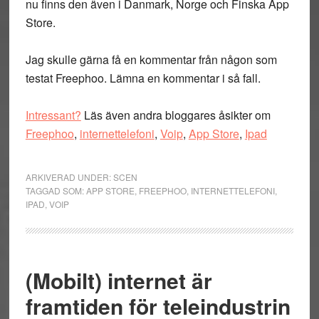
nu finns den även i Danmark, Norge och Finska App
Store.
Jag skulle gärna få en kommentar från någon som
testat Freephoo. Lämna en kommentar i så fall.
Intressant?
Läs även andra bloggares åsikter om
Freephoo
,
internettelefoni
,
Voip
,
App Store
,
Ipad
ARKIVERAD UNDER:
SCEN
TAGGAD SOM:
APP STORE
,
FREEPHOO
,
INTERNETTELEFONI
,
IPAD
,
VOIP
(Mobilt) internet är
framtiden för teleindustrin