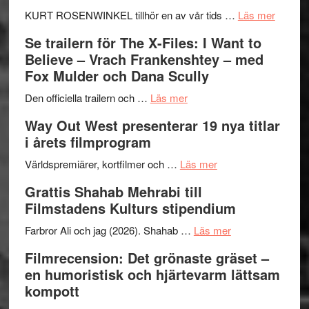
Huskvarna
om
KURT ROSENWINKEL tillhör en av vår tids …
Läs mer
Folkets
Ystad
Se trailern för The X-Files: I Want to
Park
Swede
Believe – Vrach Frankenshtey – med
–
Jazz
Fox Mulder och Dana Scully
en
Festiva
om
helt
2026
Den officiella trailern och …
Läs mer
Se
lysande
–
Way Out West presenterar 19 nya titlar
trailern
kväll
II
i årets filmprogram
för
Internat
The
om
storhet
Världspremiärer, kortfilmer och …
Läs mer
X-
Way
och
Grattis Shahab Mehrabi till
Files:
Out
samarb
Filmstadens Kulturs stipendium
I
West
Want
presenterar
om
Farbror Ali och jag (2026). Shahab …
Läs mer
to
19
Grattis
Filmrecension: Det grönaste gräset –
Believe
nya
Shahab
en humoristisk och hjärtevarm lättsam
–
titlar
Mehrabi
kompott
Vrach
i
till