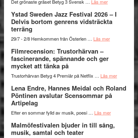
Frankenshtey
årets
Filmstadens
om
Det grönaste gräset Betyg 3 Svensk …
Läs mer
–
filmprogram
Kulturs
Filmrecension:
Ystad Sweden Jazz Festival 2026 – I
med
stipendium
Det
Delvis bortom genrens vidsträckta
Fox
grönaste
terräng
Mulder
gräset
och
–
om
29/7 - 2/8 Hemkommen från Österlen …
Läs mer
Dana
en
Ystad
Filmrecension: Trustorhärvan –
Scully
humoristisk
Sweden
fascinerande, spännande och ger
och
Jazz
mycket att tänka på
hjärtevarm
Festival
lättsam
2026
om
Trustorhärvan Betyg 4 Premiär på Netflix …
Läs mer
kompott
–
Filmrecens
Lena Endre, Hannes Meidal och Roland
I
Trustorhä
Pöntinen avslutar Scensommar på
Delvis
–
Artipelag
bortom
fascineran
genrens
om
spännand
Efter en sommar fylld av musik, poesi …
Läs mer
vidsträckta
Lena
och
Malmöfestivalen bjuder in till sång,
terräng
Endre,
ger
musik, samtal och teater
Hannes
mycket