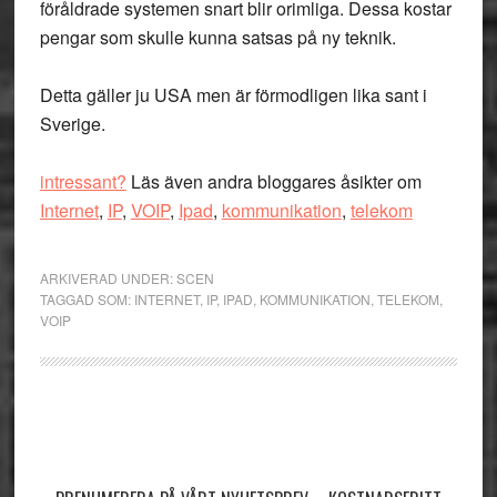
föråldrade systemen snart blir orimliga. Dessa kostar
pengar som skulle kunna satsas på ny teknik.
Detta gäller ju USA men är förmodligen lika sant i
Sverige.
intressant?
Läs även andra bloggares åsikter om
Internet
,
IP
,
VOIP
,
Ipad
,
kommunikation
,
telekom
ARKIVERAD UNDER:
SCEN
TAGGAD SOM:
INTERNET
,
IP
,
IPAD
,
KOMMUNIKATION
,
TELEKOM
,
VOIP
Primärt
sidofält