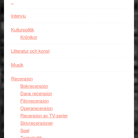
..
i
styra
storform
Mauri?
Intervju
Kulturpolitik
Krönikor
Litteratur och konst
Musik
Recension
Bokrecension
Dans recension
Filmrecension
Operarecension
Recension av TV-serier
Skivrecensioner
Spel
Teaterkritik