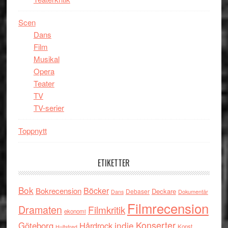
Scen
Dans
Film
Musikal
Opera
Teater
TV
TV-serier
Toppnytt
ETIKETTER
Bok
Böcker
Bokrecension
Deckare
Debaser
Dokumentär
Dans
Filmrecension
Dramaten
Filmkritik
ekonomi
indie
Konserter
Göteborg
Hårdrock
Konst
Hultsfred