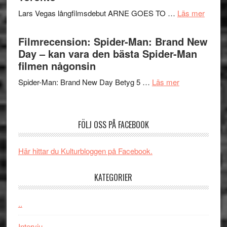
storform
Svärtan
Mauri?
om
Lars Vegas långfilmsdebut ARNE GOES TO …
Läs mer
–
Lars
välgjort
Vegas
Filmrecension: Spider-Man: Brand New
om
långfi
Day – kan vara den bästa Spider-Man
människans
ARNE
filmen någonsin
mörker
GOES
med
om
Spider-Man: Brand New Day Betyg 5 …
Läs mer
TO
imponerande
Filmrecension
SPAC
unga
Spider-
får
skådespelar
Man:
världs
FÖLJ OSS PÅ FACEBOOK
Brand
i
New
Toront
Här hittar du Kulturbloggen på Facebook.
Day
–
KATEGORIER
kan
vara
den
..
bästa
Intervju