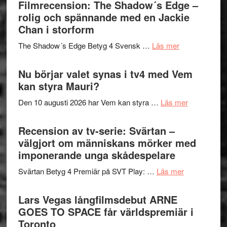
bjuder
Filmrecension: The Shadow´s Edge –
Pöntinen
in
rolig och spännande med en Jackie
avslutar
till
Chan i storform
Scensommar
sång,
på
om
The Shadow´s Edge Betyg 4 Svensk …
Läs mer
musik,
Artipelag
Filmrecension
samtal
The
Nu börjar valet synas i tv4 med Vem
och
Shadow
kan styra Mauri?
teater
´s
om
Den 10 augusti 2026 har Vem kan styra …
Läs mer
Edge
Nu
–
börjar
Recension av tv-serie: Svärtan –
rolig
valet
välgjort om människans mörker med
och
synas
imponerande unga skådespelare
spännande
i
med
om
Svärtan Betyg 4 Premiär på SVT Play: …
Läs mer
tv4
en
Recension
med
Jackie
av
Lars Vegas långfilmsdebut ARNE
Vem
Chan
tv-
GOES TO SPACE får världspremiär i
kan
i
serie:
Toronto
styra