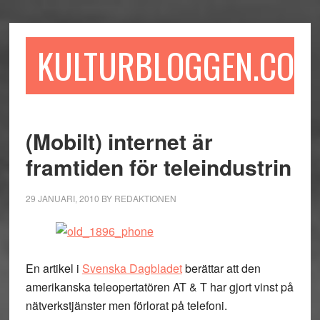
Hoppa
Hoppa
Hoppa
till
till
till
huvudinnehåll
det
sidfot
KULTURBLOGGEN.COM
primära
sidofältet
(Mobilt) internet är
framtiden för teleindustrin
29 JANUARI, 2010
BY
REDAKTIONEN
En artikel i
Svenska Dagbladet
berättar att den
amerikanska teleopertatören AT & T har gjort vinst på
nätverkstjänster men förlorat på telefoni.