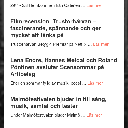
–
om
29/7 - 2/8 Hemkommen från Österlen …
Läs mer
en
Ystad
humoristisk
Sweden
Filmrecension: Trustorhärvan –
och
Jazz
fascinerande, spännande och ger
hjärtevarm
Festival
mycket att tänka på
lättsam
2026
kompott
om
Trustorhärvan Betyg 4 Premiär på Netflix …
Läs mer
–
Filmrecens
I
Trustorhä
Lena Endre, Hannes Meidal och Roland
Delvis
–
Pöntinen avslutar Scensommar på
bortom
fascineran
Artipelag
genrens
spännand
vidsträckta
om
Efter en sommar fylld av musik, poesi …
Läs mer
och
terräng
Lena
ger
Endre,
Malmöfestivalen bjuder in till sång,
mycket
Hannes
musik, samtal och teater
att
Meidal
tänka
om
Under Malmöfestivalen bjuder Malmö …
Läs mer
och
på
Malmöfestiva
Roland