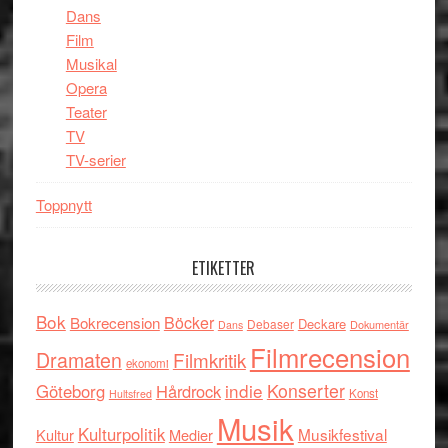
Dans
Film
Musikal
Opera
Teater
TV
TV-serier
Toppnytt
ETIKETTER
Bok
Böcker
Bokrecension
Deckare
Debaser
Dokumentär
Dans
Filmrecension
Dramaten
Filmkritik
ekonomi
indie
Konserter
Göteborg
Hårdrock
Konst
Hultsfred
Musik
Kulturpolitik
Musikfestival
Kultur
Medier