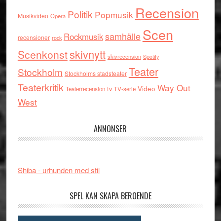
Recension
Politik
Popmusik
Musikvideo
Opera
Scen
samhälle
Rockmusik
recensioner
rock
skivnytt
Scenkonst
skivrecension
Spotify
Teater
Stockholm
Stockholms stadsteater
Teaterkritik
Way Out
tv
Video
Teaterrecension
TV-serie
West
ANNONSER
Shiba - urhunden med stil
SPEL KAN SKAPA BEROENDE