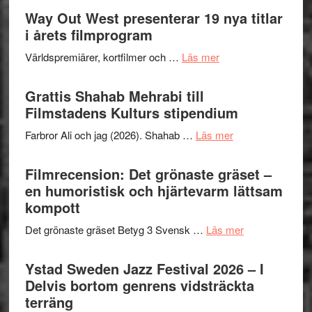
Way Out West presenterar 19 nya titlar
i årets filmprogram
om
Världspremiärer, kortfilmer och …
Läs mer
Way
Out
Grattis Shahab Mehrabi till
West
Filmstadens Kulturs stipendium
presenterar
om
Farbror Ali och jag (2026). Shahab …
Läs mer
19
Grattis
nya
Shahab
Filmrecension: Det grönaste gräset –
titlar
Mehrabi
en humoristisk och hjärtevarm lättsam
i
till
kompott
årets
Filmstadens
filmprogram
om
Det grönaste gräset Betyg 3 Svensk …
Läs mer
Kulturs
Filmrecension:
stipendium
Det
Ystad Sweden Jazz Festival 2026 – I
grönaste
Delvis bortom genrens vidsträckta
gräset
terräng