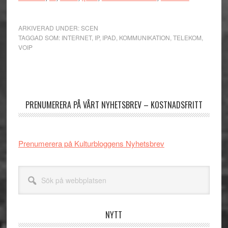
ARKIVERAD UNDER:
SCEN
TAGGAD SOM:
INTERNET
,
IP
,
IPAD
,
KOMMUNIKATION
,
TELEKOM
,
VOIP
Primärt
sidofält
PRENUMERERA PÅ VÅRT NYHETSBREV – KOSTNADSFRITT
Prenumerera på Kulturbloggens Nyhetsbrev
Sök
på
webbplatsen
NYTT