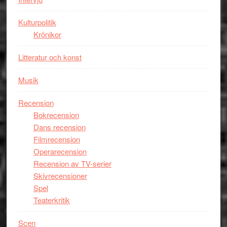
Spider-
Man
Kulturpolitik
filmen
Krönikor
någonsin
Litteratur och konst
Musik
Recension
Bokrecension
Dans recension
Filmrecension
Operarecension
Recension av TV-serier
Skivrecensioner
Spel
Teaterkritik
Scen