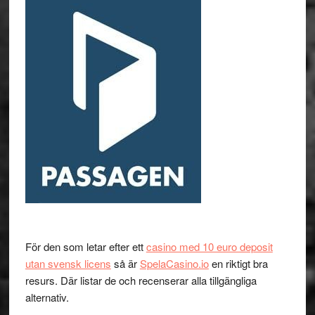
För den som letar efter ett
casino med 10 euro deposit
utan svensk licens
så är
SpelaCasino.io
en riktigt bra
resurs. Där listar de och recenserar alla tillgängliga
alternativ.