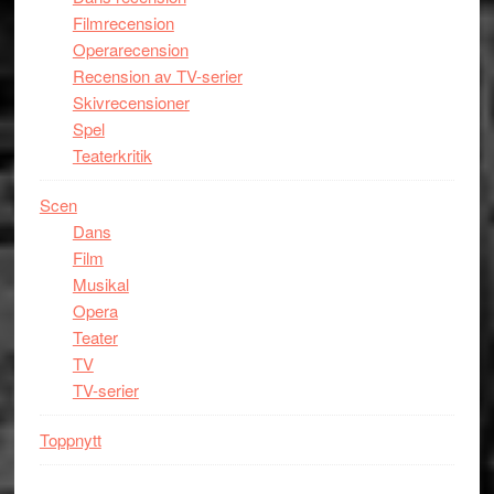
Filmrecension
Operarecension
Recension av TV-serier
Skivrecensioner
Spel
Teaterkritik
Scen
Dans
Film
Musikal
Opera
Teater
TV
TV-serier
Toppnytt