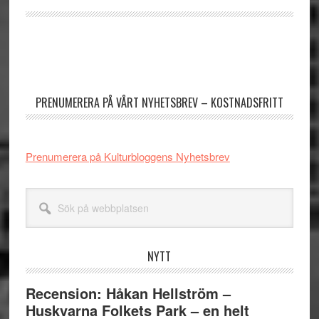
Primärt
sidofält
PRENUMERERA PÅ VÅRT NYHETSBREV – KOSTNADSFRITT
Prenumerera på Kulturbloggens Nyhetsbrev
Sök
på
webbplatsen
NYTT
Recension: Håkan Hellström –
Huskvarna Folkets Park – en helt