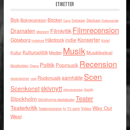
ETIKETTER
Bok
Böcker
Bokrecension
Deckare
Debaser
Dokumentär
Dans
Filmrecension
Dramaten
Filmkritik
ekonomi
indie
Konserter
Göteborg
Hårdrock
Konst
Hultsfred
Musik
Kulturpolitik
Musikfestival
Kultur
Medier
Recension
Politik
Popmusik
Musikvideo
Opera
Scen
samhälle
Rockmusik
recensioner
rock
skivnytt
Scenkonst
skivrecension
Spotify
Teater
Stockholm
Stockholms stadsteater
Teaterkritik
Way Out
tv
Video
Teaterrecension
TV-serie
West