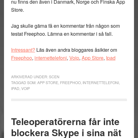
nu finns den även i Danmark, Norge och Finska App
Store.
Jag skulle gärna få en kommentar från någon som
testat Freephoo. Lämna en kommentar i så fall.
Intressant?
Läs även andra bloggares åsikter om
Freephoo
,
internettelefoni
,
Voip
,
App Store
,
Ipad
ARKIVERAD UNDER:
SCEN
TAGGAD SOM:
APP STORE
,
FREEPHOO
,
INTERNETTELEFONI
,
IPAD
,
VOIP
Teleoperatörerna får inte
blockera Skype i sina nät