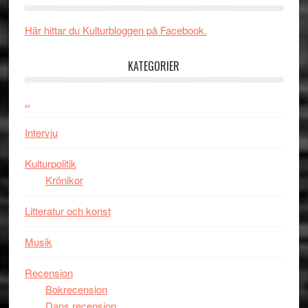
och
synas
spännande
i
Här hittar du Kulturbloggen på Facebook.
med
tv4
en
med
KATEGORIER
Jackie
Vem
Chan
kan
..
i
styra
storform
Mauri?
Intervju
Kulturpolitik
Krönikor
Litteratur och konst
Musik
Recension
Bokrecension
Dans recension