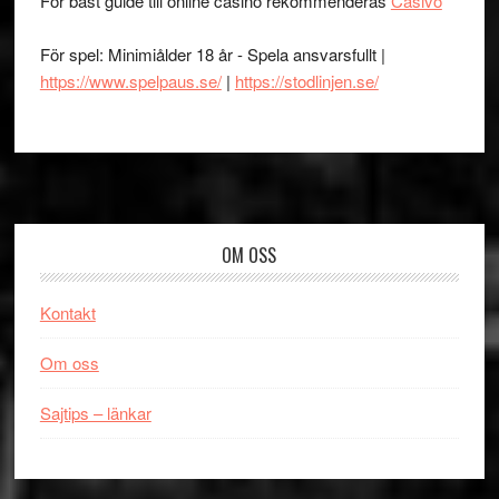
För bäst guide till online casino rekommenderas
Casivo
För spel: Minimiålder 18 år - Spela ansvarsfullt |
https://www.spelpaus.se/
|
https://stodlinjen.se/
Footer
OM OSS
Kontakt
Om oss
Sajtips – länkar