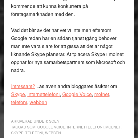
kommer de att kunna konkurrera på
företagsmarknaden med den.
Vad det blir av det här vet vi inte men eftersom
Google redan har en sådan tjänst igång behöver
man inte vara siare för att gissa att det är något
liknande Skype planerar. At tplacera Skype i molnet
öppnar för nya samarbetspartners som Microsoft och
nadra.
Intressant?
Läs även andra bloggares åsikter om
Skype
,
internettelefoni
,
Google Voice
,
molnet
,
telefoni
,
webben
ARKIVERAD UNDER:
SCEN
TAGGAD SOM:
GOOGLE VOICE
,
INTERNETTELEFONI
,
MOLNET
,
SKYPE
,
TELEFONI
,
WEBBEN