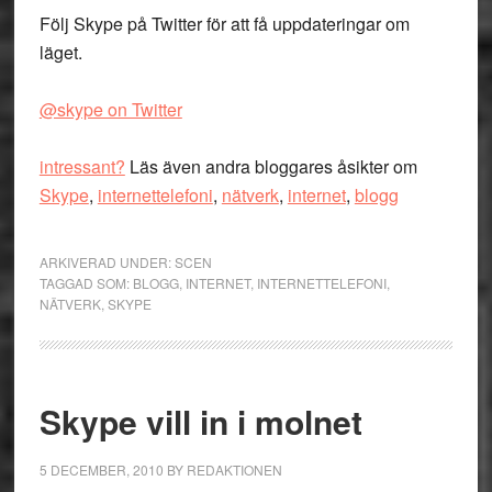
Följ Skype på Twitter för att få uppdateringar om
läget.
@skype on Twitter
intressant?
Läs även andra bloggares åsikter om
Skype
,
internettelefoni
,
nätverk
,
internet
,
blogg
ARKIVERAD UNDER:
SCEN
TAGGAD SOM:
BLOGG
,
INTERNET
,
INTERNETTELEFONI
,
NÄTVERK
,
SKYPE
Skype vill in i molnet
5 DECEMBER, 2010
BY
REDAKTIONEN