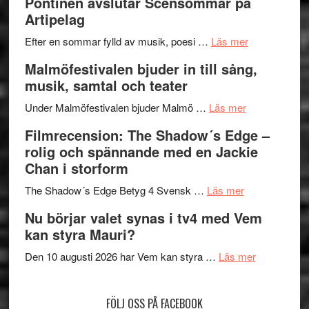
Pöntinen avslutar Scensommar på
Delvis
–
Artipelag
bortom
fascineran
genrens
om
spännand
Efter en sommar fylld av musik, poesi …
Läs mer
vidsträckta
Lena
och
Malmöfestivalen bjuder in till sång,
terräng
Endre,
ger
musik, samtal och teater
Hannes
mycket
om
Meidal
att
Under Malmöfestivalen bjuder Malmö …
Läs mer
Malmöfestiva
och
tänka
Filmrecension: The Shadow´s Edge –
bjuder
Roland
på
rolig och spännande med en Jackie
in
Pöntinen
Chan i storform
till
avslutar
om
sång,
Scensommar
The Shadow´s Edge Betyg 4 Svensk …
Läs mer
Filmrecension
musik,
på
Nu börjar valet synas i tv4 med Vem
The
samtal
Artipelag
kan styra Mauri?
Shadow
och
´s
teater
om
Den 10 augusti 2026 har Vem kan styra …
Läs mer
Edge
Nu
–
börjar
FÖLJ OSS PÅ FACEBOOK
rolig
valet