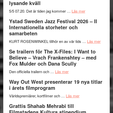
lysande kväll
om
5/5 07.20. Det är tiden jag kommer …
Läs mer
Recension:
Ystad Sweden Jazz Festival 2026 – II
Håkan
Internationella storheter och
Hellström
samarbeten
–
Huskvarna
om
KURT ROSENWINKEL tillhör en av vår tids …
Läs mer
Folkets
Ystad
Se trailern för The X-Files: I Want to
Park
Swede
Believe – Vrach Frankenshtey – med
–
Jazz
Fox Mulder och Dana Scully
en
Festiva
om
helt
2026
Den officiella trailern och …
Läs mer
Se
lysande
–
Way Out West presenterar 19 nya titlar
trailern
kväll
II
i årets filmprogram
för
Internat
The
om
storhet
Världspremiärer, kortfilmer och …
Läs mer
X-
Way
och
Grattis Shahab Mehrabi till
Files:
Out
samarb
Filmstadens Kulturs stipendium