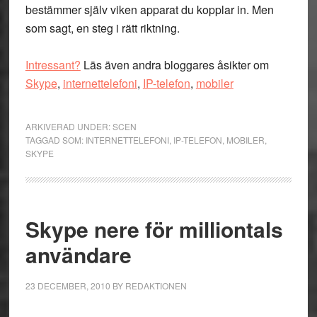
bestämmer själv viken apparat du kopplar in. Men
som sagt, en steg i rätt riktning.
Intressant?
Läs även andra bloggares åsikter om
Skype
,
internettelefoni
,
IP-telefon
,
mobiler
ARKIVERAD UNDER:
SCEN
TAGGAD SOM:
INTERNETTELEFONI
,
IP-TELEFON
,
MOBILER
,
SKYPE
Skype nere för milliontals
användare
23 DECEMBER, 2010
BY
REDAKTIONEN