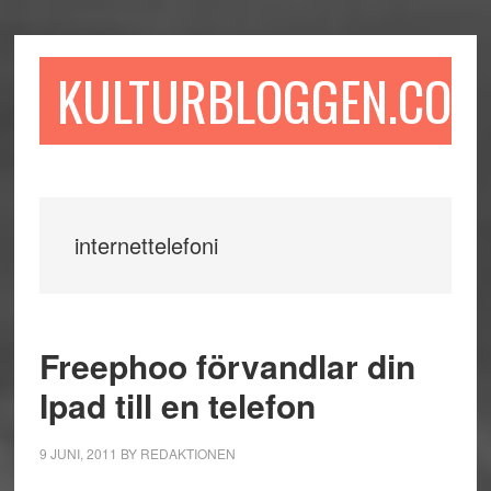
Hoppa
Hoppa
Hoppa
till
till
till
huvudinnehåll
det
sidfot
KULTURBLOGGEN.COM
primära
sidofältet
internettelefoni
Freephoo förvandlar din
Ipad till en telefon
9 JUNI, 2011
BY
REDAKTIONEN