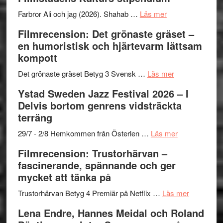
I
West
Want
presenterar
om
Farbror Ali och jag (2026). Shahab …
Läs mer
to
19
Grattis
Filmrecension: Det grönaste gräset –
Believe
nya
Shahab
en humoristisk och hjärtevarm lättsam
–
titlar
Mehrabi
kompott
Vrach
i
till
Frankenshtey
årets
Filmstadens
om
Det grönaste gräset Betyg 3 Svensk …
Läs mer
–
filmprogram
Kulturs
Filmrecension:
Ystad Sweden Jazz Festival 2026 – I
med
stipendium
Det
Delvis bortom genrens vidsträckta
Fox
grönaste
terräng
Mulder
gräset
och
–
om
29/7 - 2/8 Hemkommen från Österlen …
Läs mer
Dana
en
Ystad
Filmrecension: Trustorhärvan –
Scully
humoristisk
Sweden
fascinerande, spännande och ger
och
Jazz
mycket att tänka på
hjärtevarm
Festival
lättsam
2026
om
Trustorhärvan Betyg 4 Premiär på Netflix …
Läs mer
kompott
–
Filmrecens
Lena Endre, Hannes Meidal och Roland
I
Trustorhä