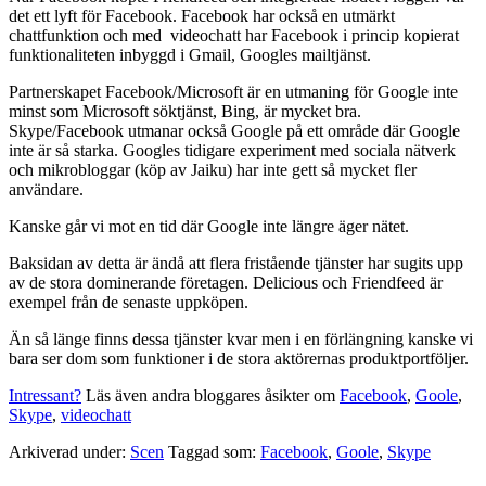
det ett lyft för Facebook. Facebook har också en utmärkt
chattfunktion och med videochatt har Facebook i princip kopierat
funktionaliteten inbyggd i Gmail, Googles mailtjänst.
Partnerskapet Facebook/Microsoft är en utmaning för Google inte
minst som Microsoft söktjänst, Bing, är mycket bra.
Skype/Facebook utmanar också Google på ett område där Google
inte är så starka. Googles tidigare experiment med sociala nätverk
och mikrobloggar (köp av Jaiku) har inte gett så mycket fler
användare.
Kanske går vi mot en tid där Google inte längre äger nätet.
Baksidan av detta är ändå att flera fristående tjänster har sugits upp
av de stora dominerande företagen. Delicious och Friendfeed är
exempel från de senaste uppköpen.
Än så länge finns dessa tjänster kvar men i en förlängning kanske vi
bara ser dom som funktioner i de stora aktörernas produktportföljer.
Intressant?
Läs även andra bloggares åsikter om
Facebook
,
Goole
,
Skype
,
videochatt
Arkiverad under:
Scen
Taggad som:
Facebook
,
Goole
,
Skype