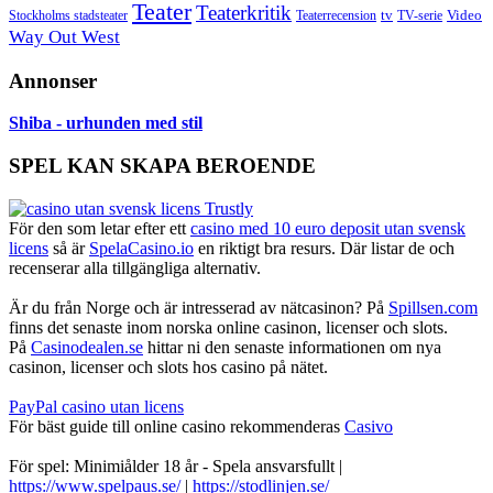
Teater
Teaterkritik
Video
Stockholms stadsteater
tv
Teaterrecension
TV-serie
Way Out West
Annonser
Shiba - urhunden med stil
SPEL KAN SKAPA BEROENDE
För den som letar efter ett
casino med 10 euro deposit utan svensk
licens
så är
SpelaCasino.io
en riktigt bra resurs. Där listar de och
recenserar alla tillgängliga alternativ.
Är du från Norge och är intresserad av nätcasinon? På
Spillsen.com
finns det senaste inom norska online casinon, licenser och slots.
På
Casinodealen.se
hittar ni den senaste informationen om nya
casinon, licenser och slots hos casino på nätet.
PayPal casino utan licens
För bäst guide till online casino rekommenderas
Casivo
För spel: Minimiålder 18 år - Spela ansvarsfullt |
https://www.spelpaus.se/
|
https://stodlinjen.se/