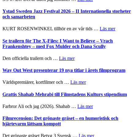
Recension:
Håkan
Ystad Sweden Jazz Festival 2026 – II Internationella storheter
Hellström
och samarbeten
–
Huskvarna
om
KURT ROSENWINKEL tillhör en av vår tids …
Läs mer
Folkets
Ystad
Park
Sweden
Se trailern för The X-Files: I Want to Believe – Vrach
–
Jazz
Frankenshtey – med Fox Mulder och Dana Scully
en
Festival
helt
2026
om
Den officiella trailern och …
Läs mer
lysande
–
Se
kväll
II
trailern
Way Out West presenterar 19 nya titlar i årets filmprogram
Internatione
för
storheter
The
om
Världspremiärer, kortfilmer och …
Läs mer
och
X-
Way
samarbeten
Files:
Out
Grattis Shahab Mehrabi till Filmstadens Kulturs stipendium
I
West
Want
presenterar
om
Farbror Ali och jag (2026). Shahab …
Läs mer
to
19
Grattis
Believe
nya
Shahab
Filmrecension: Det grönaste gräset – en humoristisk och
–
titlar
Mehrabi
hjärtevarm lättsam kompott
Vrach
i
till
Frankenshtey
årets
Filmstadens
–
om
Det grönaste gräset Betyg 3 Svensk …
Läs mer
filmprogram