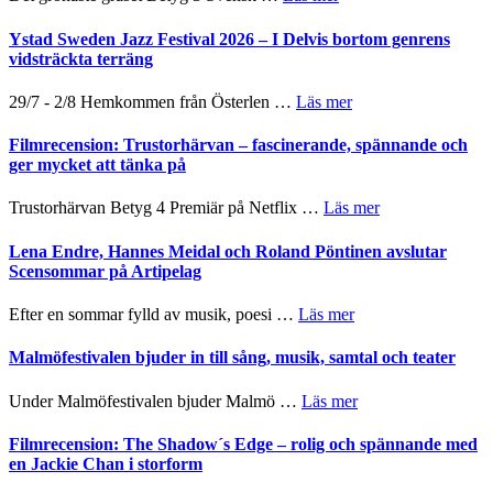
Kulturs
med
Filmrecension:
stipendium
Fox
Det
Ystad Sweden Jazz Festival 2026 – I Delvis bortom genrens
Mulder
grönaste
vidsträckta terräng
och
gräset
Dana
–
om
29/7 - 2/8 Hemkommen från Österlen …
Läs mer
Scully
en
Ystad
humoristisk
Sweden
Filmrecension: Trustorhärvan – fascinerande, spännande och
och
Jazz
ger mycket att tänka på
hjärtevarm
Festival
lättsam
2026
om
Trustorhärvan Betyg 4 Premiär på Netflix …
Läs mer
kompott
–
Filmrecension:
I
Trustorhärvan
Lena Endre, Hannes Meidal och Roland Pöntinen avslutar
Delvis
–
Scensommar på Artipelag
bortom
fascinerande,
genrens
spännande
om
Efter en sommar fylld av musik, poesi …
Läs mer
vidsträckta
och
Lena
terräng
ger
Endre,
Malmöfestivalen bjuder in till sång, musik, samtal och teater
mycket
Hannes
att
Meidal
om
Under Malmöfestivalen bjuder Malmö …
Läs mer
tänka
och
Malmöfestivalen
på
Roland
bjuder
Filmrecension: The Shadow´s Edge – rolig och spännande med
Pöntinen
in
en Jackie Chan i storform
avslutar
till
Scensommar