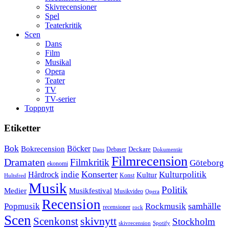
Skivrecensioner
Spel
Teaterkritik
Scen
Dans
Film
Musikal
Opera
Teater
TV
TV-serier
Toppnytt
Etiketter
Bok
Bokrecension
Böcker
Deckare
Debaser
Dokumentär
Dans
Filmrecension
Dramaten
Filmkritik
Göteborg
ekonomi
Konserter
Hårdrock
indie
Kulturpolitik
Kultur
Konst
Hultsfred
Musik
Politik
Musikfestival
Medier
Musikvideo
Opera
Recension
samhälle
Popmusik
Rockmusik
recensioner
rock
Scen
skivnytt
Scenkonst
Stockholm
skivrecension
Spotify