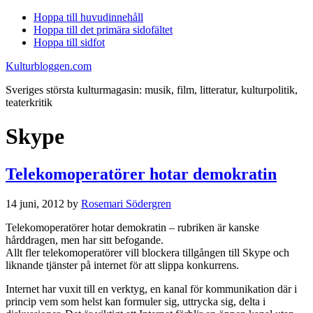
Hoppa till huvudinnehåll
Hoppa till det primära sidofältet
Hoppa till sidfot
Kulturbloggen.com
Sveriges största kulturmagasin: musik, film, litteratur, kulturpolitik,
teaterkritik
Skype
Telekomoperatörer hotar demokratin
14 juni, 2012
by
Rosemari Södergren
Telekomoperatörer hotar demokratin – rubriken är kanske
hårddragen, men har sitt befogande.
Allt fler telekomoperatörer vill blockera tillgången till Skype och
liknande tjänster på internet för att slippa konkurrens.
Internet har vuxit till en verktyg, en kanal för kommunikation där i
princip vem som helst kan formuler sig, uttrycka sig, delta i