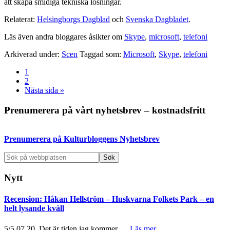
att skapa smidiga tekniska lösningar.
Relaterat:
Helsingborgs Dagblad
och
Svenska Dagbladet
.
Läs även andra bloggares åsikter om
Skype
,
microsoft
,
telefoni
Arkiverad under:
Scen
Taggad som:
Microsoft
,
Skype
,
telefoni
Sida
1
Sida
2
Go
Nästa sida »
to
Primärt
Prenumerera på vårt nyhetsbrev – kostnadsfritt
sidofält
Prenumerera på Kulturbloggens Nyhetsbrev
Sök
på
webbplatsen
Nytt
Recension: Håkan Hellström – Huskvarna Folkets Park – en
helt lysande kväll
om
5/5 07.20. Det är tiden jag kommer …
Läs mer