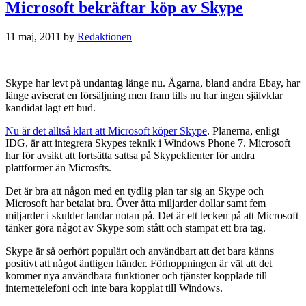
Microsoft bekräftar köp av Skype
11 maj, 2011
by
Redaktionen
Skype har levt på undantag länge nu. Ägarna, bland andra Ebay, har
länge aviserat en försäljning men fram tills nu har ingen självklar
kandidat lagt ett bud.
Nu är det alltså klart att Microsoft köper Skype
. Planerna, enligt
IDG, är att integrera Skypes teknik i Windows Phone 7. Microsoft
har för avsikt att fortsätta sattsa på Skypeklienter för andra
plattformer än Microsfts.
Det är bra att någon med en tydlig plan tar sig an Skype och
Microsoft har betalat bra. Över åtta miljarder dollar samt fem
miljarder i skulder landar notan på. Det är ett tecken på att Microsoft
tänker göra något av Skype som stått och stampat ett bra tag.
Skype är så oerhört populärt och användbart att det bara känns
positivt att något äntligen händer. Förhoppningen är väl att det
kommer nya användbara funktioner och tjänster kopplade till
internettelefoni och inte bara kopplat till Windows.