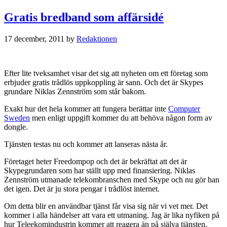
Gratis bredband som affärsidé
17 december, 2011
by
Redaktionen
Efter lite tveksamhet visar det sig att nyheten om ett företag som
erbjuder gratis trådlös uppkoppling är sann. Och det är Skypes
grundare Niklas Zennström som står bakom.
Exakt hur det hela kommer att fungera berättar inte
Computer
Sweden
men enligt uppgift kommer du att behöva någon form av
dongle.
Tjänsten testas nu och kommer att lanseras nästa år.
Företaget heter Freedompop och det är bekräftat att det är
Skypegrundaren som har ställt upp med finansiering. Niklas
Zennström utmanade telekombranschen med Skype och nu gör han
det igen. Det är ju stora pengar i trådlöst internet.
Om detta blir en användbar tjänst får visa sig när vi vet mer. Det
kommer i alla händelser att vara ett utmaning. Jag är lika nyfiken på
hur Teleekomindustrin kommer att reagera än på själva tjänsten.