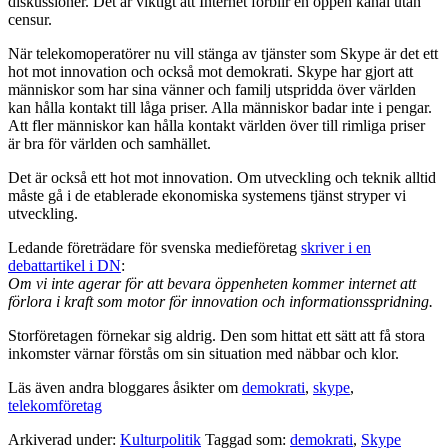
diskussioner. Det är viktigt att Internet förblir en öppen kanal utan
censur.
När telekomoperatörer nu vill stänga av tjänster som Skype är det ett
hot mot innovation och också mot demokrati. Skype har gjort att
människor som har sina vänner och familj utspridda över världen
kan hålla kontakt till låga priser. Alla människor badar inte i pengar.
Att fler människor kan hålla kontakt världen över till rimliga priser
är bra för världen och samhället.
Det är också ett hot mot innovation. Om utveckling och teknik alltid
måste gå i de etablerade ekonomiska systemens tjänst stryper vi
utveckling.
Ledande företrädare för svenska medieföretag
skriver i en
debattartikel i DN
:
Om vi inte agerar för att bevara öppenheten kommer internet att
förlora i kraft som motor för innovation och informationsspridning.
Storföretagen förnekar sig aldrig. Den som hittat ett sätt att få stora
inkomster värnar förstås om sin situation med näbbar och klor.
Läs även andra bloggares åsikter om
demokrati
,
skype
,
telekomföretag
Arkiverad under:
Kulturpolitik
Taggad som:
demokrati
,
Skype