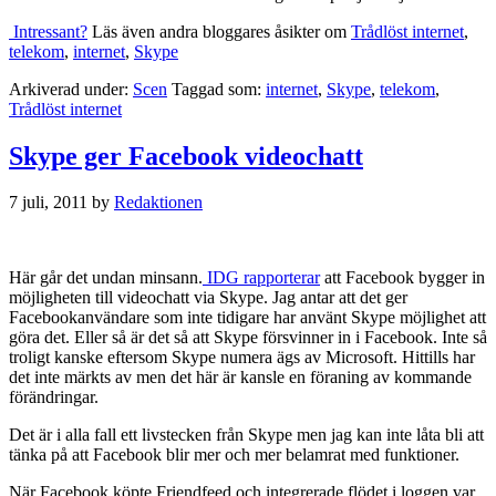
Intressant?
Läs även andra bloggares åsikter om
Trådlöst internet
,
telekom
,
internet
,
Skype
Arkiverad under:
Scen
Taggad som:
internet
,
Skype
,
telekom
,
Trådlöst internet
Skype ger Facebook videochatt
7 juli, 2011
by
Redaktionen
Här går det undan minsann.
IDG rapporterar
att Facebook bygger in
möjligheten till videochatt via Skype. Jag antar att det ger
Facebookanvändare som inte tidigare har använt Skype möjlighet att
göra det. Eller så är det så att Skype försvinner in i Facebook. Inte så
troligt kanske eftersom Skype numera ägs av Microsoft. Hittills har
det inte märkts av men det här är kansle en föraning av kommande
förändringar.
Det är i alla fall ett livstecken från Skype men jag kan inte låta bli att
tänka på att Facebook blir mer och mer belamrat med funktioner.
När Facebook köpte Friendfeed och integrerade flödet i loggen var