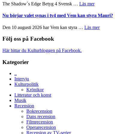
sång,
om
The Shadow´s Edge Betyg 4 Svensk …
Läs mer
på
musik,
Filmrecension:
Artipelag
samtal
The
Nu börjar valet synas i tv4 med Vem kan styra Mauri?
och
Shadow
teater
´s
om
Den 10 augusti 2026 har Vem kan styra …
Läs mer
Edge
Nu
–
börjar
Följ oss på Facebook
rolig
valet
och
synas
Här hittar du Kulturbloggen på Facebook.
spännande
i
med
tv4
Kategorier
en
med
Jackie
Vem
Chan
..
kan
i
Intervju
styra
storform
Kulturpolitik
Mauri?
Krönikor
Litteratur och konst
Musik
Recension
Bokrecension
Dans recension
Filmrecension
Operarecension
Recension av TV-serier