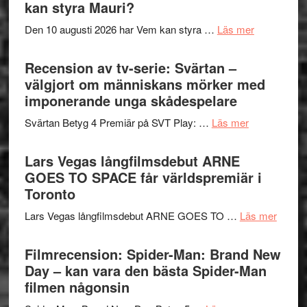
Shadow
kan styra Mauri?
teater
´s
om
Den 10 augusti 2026 har Vem kan styra …
Läs mer
Edge
Nu
–
börjar
Recension av tv-serie: Svärtan –
rolig
valet
välgjort om människans mörker med
och
synas
imponerande unga skådespelare
spännande
i
med
om
Svärtan Betyg 4 Premiär på SVT Play: …
Läs mer
tv4
en
Recension
med
Jackie
av
Lars Vegas långfilmsdebut ARNE
Vem
Chan
tv-
GOES TO SPACE får världspremiär i
kan
i
serie:
Toronto
styra
storform
Svärtan
Mauri?
om
Lars Vegas långfilmsdebut ARNE GOES TO …
Läs mer
–
Lars
välgjort
Vegas
Filmrecension: Spider-Man: Brand New
om
långfi
Day – kan vara den bästa Spider-Man
människans
ARNE
filmen någonsin
mörker
GOES
med