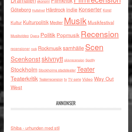
Dramaten
Filmkritik
ekonomi
indie
Konserter
Göteborg
Hårdrock
Konst
Hultsfred
Musik
Kulturpolitik
Musikfestival
Kultur
Medier
Recension
Politik
Popmusik
Musikvideo
Opera
Scen
samhälle
Rockmusik
recensioner
rock
skivnytt
Scenkonst
skivrecension
Spotify
Teater
Stockholm
Stockholms stadsteater
Teaterkritik
Way Out
tv
Video
Teaterrecension
TV-serie
West
ANNONSER
Shiba - urhunden med stil