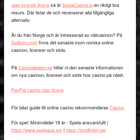
utan svensk licens
så är
SpelaCasino.io
en riktigt bra
resurs. Där listar de och recenserar alla tillgängliga
alternativ.
Är du från Norge och är intresserad av nätcasinon? På
Spillsen.com
finns det senaste inom norska online
casinon, licenser och slots.
På
Casinodealen.se
hittar ni den senaste informationen
om nya casinon, licenser och slots hos casino på nätet.
PayPal casino utan licens
För bäst guide till online casino rekommenderas
Casivo
För spel: Minimiålder 18 år - Spela ansvarsfullt |
https://www.spelpaus.se/
|
https://stodlinjen.se/