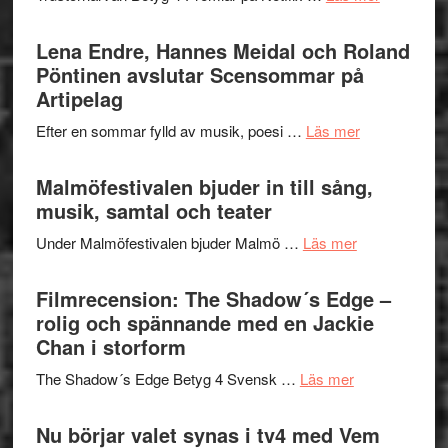
–
Filmrecens
I
Trustorhä
Lena Endre, Hannes Meidal och Roland
Delvis
–
Pöntinen avslutar Scensommar på
bortom
fascineran
Artipelag
genrens
spännand
vidsträckta
om
Efter en sommar fylld av musik, poesi …
Läs mer
och
terräng
Lena
ger
Endre,
Malmöfestivalen bjuder in till sång,
mycket
Hannes
musik, samtal och teater
att
Meidal
tänka
om
Under Malmöfestivalen bjuder Malmö …
Läs mer
och
på
Malmöfestiva
Roland
bjuder
Filmrecension: The Shadow´s Edge –
Pöntinen
in
rolig och spännande med en Jackie
avslutar
till
Chan i storform
Scensommar
sång,
på
om
The Shadow´s Edge Betyg 4 Svensk …
Läs mer
musik,
Artipelag
Filmrecension
samtal
The
Nu börjar valet synas i tv4 med Vem
och