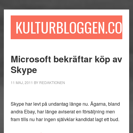
Hoppa
Hoppa
Hoppa
till
till
till
huvudinnehåll
det
sidfot
KULTURBLOGGEN.COM
primära
sidofältet
Microsoft bekräftar köp av
Skype
11 MAJ, 2011
BY
REDAKTIONEN
Skype har levt på undantag länge nu. Ägarna, bland
andra Ebay, har länge aviserat en försäljning men
fram tills nu har ingen självklar kandidat lagt ett bud.