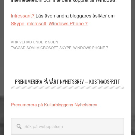
Intressant?
Läs även andra bloggares åsikter om
Skype
,
microsoft
,
Windows Phone 7
ARKIVERAD UNDER:
SCEN
TAGGAD SOM:
MICROSOFT
,
SKYPE
,
WINDOWS PHONE 7
Primärt
sidofält
PRENUMERERA PÅ VÅRT NYHETSBREV – KOSTNADSFRITT
Prenumerera på Kulturbloggens Nyhetsbrev
Sök
på