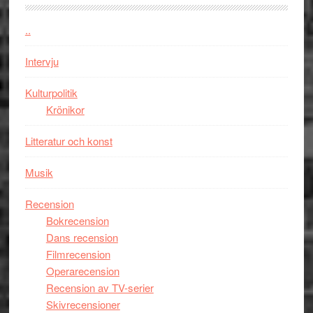
firas
–
..
Wayne
Intervju
Tucker
hyllar
Kulturpolitik
Miles
Krönikor
Davis
på
Litteratur och konst
Utopia
Musik
Recension
Bokrecension
Dans recension
Filmrecension
Operarecension
Recension av TV-serier
Skivrecensioner