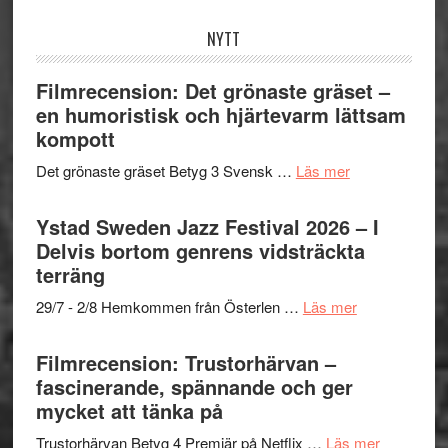
webbplatsen
NYTT
Filmrecension: Det grönaste gräset –
en humoristisk och hjärtevarm lättsam
kompott
om
Det grönaste gräset Betyg 3 Svensk …
Läs mer
Filmrecension:
Det
Ystad Sweden Jazz Festival 2026 – I
grönaste
Delvis bortom genrens vidsträckta
gräset
terräng
–
om
29/7 - 2/8 Hemkommen från Österlen …
Läs mer
en
Ystad
humoristisk
Sweden
Filmrecension: Trustorhärvan –
och
Jazz
fascinerande, spännande och ger
hjärtevarm
Festival
mycket att tänka på
lättsam
2026
kompott
om
Trustorhärvan Betyg 4 Premiär på Netflix …
Läs mer