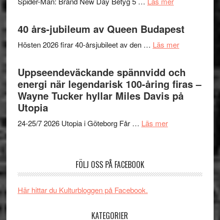
om
Spider-Man: Brand New Day Betyg 5 …
Läs mer
TO
imponerande
Filmrecension
SPAC
unga
Spider-
40 års-jubileum av Queen Budapest
får
skådespelar
Man:
världs
om
Hösten 2026 firar 40-årsjubileet av den …
Läs mer
Brand
i
40
New
Toront
års-
Uppseendeväckande spännvidd och
Day
jubileum
energi när legendarisk 100-åring firas –
–
av
Wayne Tucker hyllar Miles Davis på
kan
Queen
Utopia
vara
Budapest
den
om
24-25/7 2026 Utopia i Göteborg Får …
Läs mer
bästa
Uppseendeväck
Spider-
spännvidd
Man
och
FÖLJ OSS PÅ FACEBOOK
filmen
energi
någonsin
när
Här hittar du Kulturbloggen på Facebook.
legendarisk
100-
KATEGORIER
åring