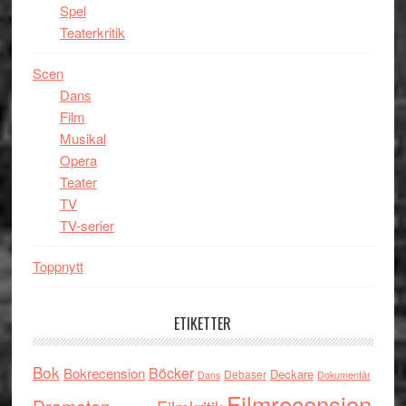
Spel
Teaterkritik
Scen
Dans
Film
Musikal
Opera
Teater
TV
TV-serier
Toppnytt
ETIKETTER
Bok
Böcker
Bokrecension
Deckare
Debaser
Dokumentär
Dans
Filmrecension