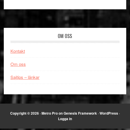
Footer
OM OSS
Kontakt
Om oss
Sajtips – länkar
Copyright © 2026 ·
Metro Pro
on
Genesis Framework
·
WordPress
·
Logga in