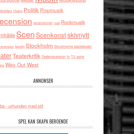
Politik
Popmusik
ikvideo
Opera
ecension
Rockmusik
recensioner
rock
Scen
skivnytt
Scenkonst
mhälle
Stockholm
Stockholms stadsteater
recension
Spotify
ater
Teaterkritik
tv
Teaterrecension
TV-serie
Way Out West
eo
ANNONSER
ba - urhunden med stil
SPEL KAN SKAPA BEROENDE