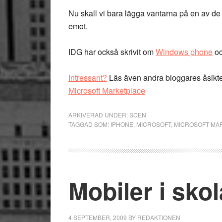
Nu skall vi bara lägga vantarna på en av de hä
emot.
IDG har också skrivit om
Windows phone
o
Intressant?
Läs även andra bloggares åsikt
Microsoft Marketplace
ARKIVERAD UNDER:
SCEN
TAGGAD SOM:
IPHONE
,
MICROSOFT
,
MICROSOFT MA
Mobiler i sko
4 SEPTEMBER, 2009
BY
REDAKTIONEN