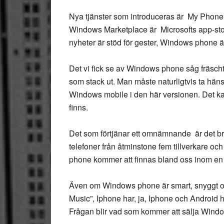
Nya tjänster som introduceras är My Phone
Windows Marketplace är Microsofts app-store
nyheter är stöd för gester, Windows phone är
Det vi fick se av Windows phone såg fräscht
som stack ut. Man måste naturligtvis ta hänsyn
Windows mobile i den här versionen. Det k
finns.
Det som förtjänar ett omnämnande är det br
telefoner från åtminstone fem tillverkare oc
phone kommer att finnas bland oss inom en 
Även om Windows phone är smart, snyggt o
Music”, Iphone har, ja, Iphone och Android h
Frågan blir vad som kommer att sälja Wind