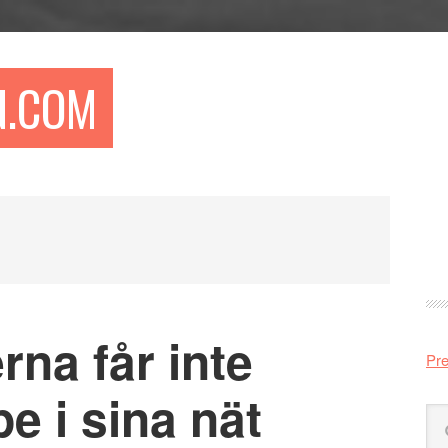
N.COM
Pr
si
rna får inte
Pre
e i sina nät
Sö
på