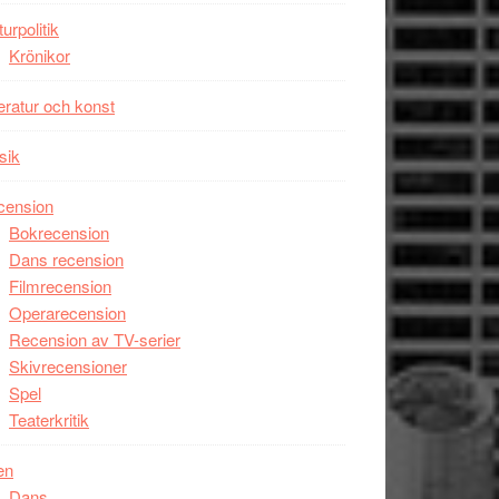
Man
turpolitik
filmen
Krönikor
någonsin
teratur och konst
sik
cension
Bokrecension
Dans recension
Filmrecension
Operarecension
Recension av TV-serier
Skivrecensioner
Spel
Teaterkritik
en
Dans