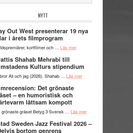
bplatsen
NYTT
y Out West presenterar 19 nya
tlar i årets filmprogram
om
ldspremiärer, kortfilmer och …
Läs mer
Way
attis Shahab Mehrabi till
Out
lmstadens Kulturs stipendium
West
presenterar
om
bror Ali och jag (2026). Shahab …
Läs mer
19
Grattis
lmrecension: Det grönaste
nya
Shahab
äset – en humoristisk och
titlar
Mehrabi
ärtevarm lättsam kompott
i
till
årets
Filmstadens
om
 grönaste gräset Betyg 3 Svensk …
Läs mer
filmprogram
Kulturs
Filmrecension:
tad Sweden Jazz Festival 2026 –
stipendium
Det
Delvis bortom genrens
grönaste