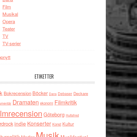
Film
Musikal
Opera
Teater
TV
TV-serier
pnytt
ETIKETTER
k
Böcker
Bokrecension
Deckare
Debaser
Dans
Dramaten
Filmkritik
umentär
ekonomi
ilmrecension
Göteborg
Hultsfred
indie
Konserter
rdrock
Kultur
Konst
Musik
turpolitik
Musikfestival
Medier