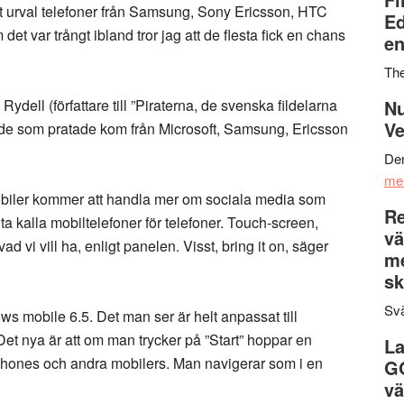
t urval telefoner från Samsung, Sony Ericsson, HTC
Ed
 det var trångt ibland tror jag att de flesta fick en chans
en
Th
ydell (författare till ”Piraterna, de svenska fildelarna
Nu
Ve
de som pratade kom från Microsoft, Samsung, Ericsson
Den
me
obiler kommer att handla mer om sociala media som
Re
ta kalla mobiltelefoner för telefoner. Touch-screen,
vä
i vill ha, enligt panelen. Visst, bring it on, säger
m
sk
Svä
 mobile 6.5. Det man ser är helt anpassat till
 Det nya är att om man trycker på ”Start” hoppar en
La
Iphones och andra mobilers. Man navigerar som i en
G
vä