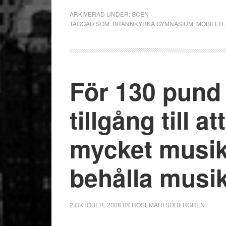
ARKIVERAD UNDER:
SCEN
TAGGAD SOM:
BRÄNNKYRKA GYMNASIUM
,
MOBILER
För 130 pund 
tillgång till a
mycket musik
behålla musi
2 OKTOBER, 2008
BY
ROSEMARI SÖDERGREN