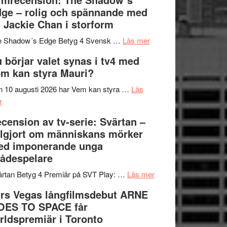
på
bjuder
Roland
ge – rolig och spännande med
in
Pöntinen
 Jackie Chan i storform
till
avslutar
om
sång,
Scensommar
e Shadow´s Edge Betyg 4 Svensk …
Läs mer
Filmrecension:
musik,
på
 börjar valet synas i tv4 med
The
samtal
Artipelag
m kan styra Mauri?
Shadow
och
´s
teater
 10 augusti 2026 har Vem kan styra …
Läs
om
Edge
r
Nu
–
cension av tv-serie: Svärtan –
börjar
rolig
lgjort om människans mörker
valet
och
ed imponerande unga
synas
spännande
ådespelare
i
med
tv4
en
om
rtan Betyg 4 Premiär på SVT Play: …
Läs mer
med
Jackie
Recension
rs Vegas långfilmsdebut ARNE
Vem
Chan
av
OES TO SPACE får
kan
i
tv-
rldspremiär i Toronto
styra
storform
serie: