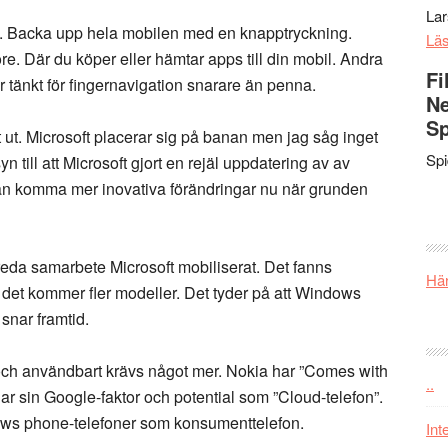
La
. Backa upp hela mobilen med en knapptryckning.
Lä
. Där du köper eller hämtar apps till din mobil. Andra
Fi
 tänkt för fingernavigation snarare än penna.
Ne
Sp
 ut. Microsoft placerar sig på banan men jag såg inget
Sp
 till att Microsoft gjort en rejäl uppdatering av av
an komma mer inovativa förändringar nu när grunden
eda samarbete Microsoft mobiliserat. Det fanns
Här
h det kommer fler modeller. Det tyder på att Windows
snar framtid.
ch användbart krävs något mer. Nokia har ”Comes with
..
ar sin Google-faktor och potential som ”Cloud-telefon”.
ows phone-telefoner som konsumenttelefon.
Int