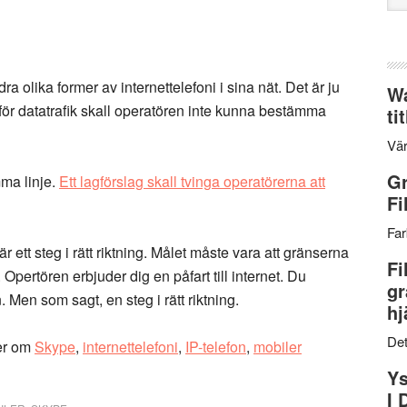
web
dra olika former av internettelefoni i sina nät. Det är ju
Wa
för datatrafik skall operatören inte kunna bestämma
ti
Vär
Gr
mma linje.
Ett lagförslag skall tvinga operatörerna att
Fi
Far
 ett steg i rätt riktning. Målet måste vara att gränserna
Fi
. Opertören erbjuder dig en påfart till internet. Du
gr
 Men som sagt, en steg i rätt riktning.
hj
Det
er om
Skype
,
internettelefoni
,
IP-telefon
,
mobiler
Ys
I 