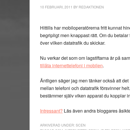
10 FEBRUARI, 2011
BY
REDAKTIONEN
Hittills har mobiloperatörerna fritt kunnat hin
begripligt men knappast rätt. Om du betalar 
över vilken datatrafik du skickar.
Nu verkar det som om lagstiftarna är på sa
tillåta internettelefoni i mobilen
.
Äntligen säger jag men tänker också att det är
mellan telefoni och datatrafik försvinner helt
bestämmer själv viken apparat du kopplar in.
Intressant?
Läs även andra bloggares åsikt
ARKIVERAD UNDER:
SCEN