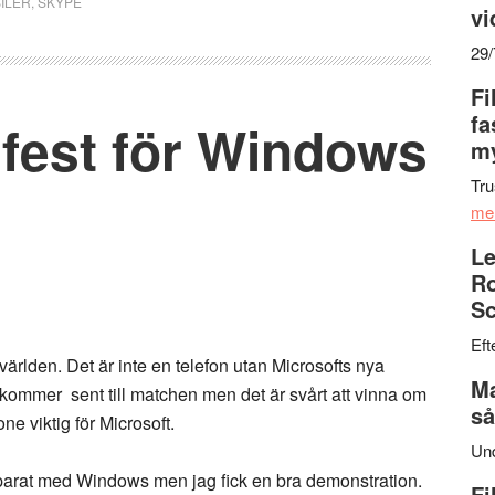
ILER
,
SKYPE
vi
29
Fi
fa
sfest för Windows
my
Tru
me
Le
Ro
Sc
Eft
rlden. Det är inte en telefon utan Microsofts nya
Ma
 kommer sent till matchen men det är svårt att vinna om
så
e viktig för Microsoft.
Un
parat med Windows men jag fick en bra demonstration.
Fi