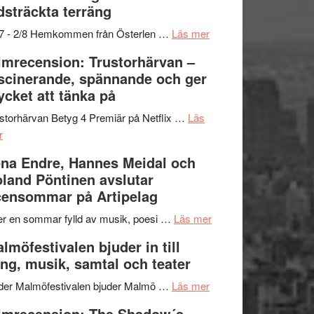
dsträckta terräng
gräset
–
om
/7 - 2/8 Hemkommen från Österlen …
Läs mer
en
Ystad
lmrecension: Trustorhärvan –
humoristisk
Sweden
scinerande, spännande och ger
och
Jazz
cket att tänka på
hjärtevarm
Festival
lättsam
2026
storhärvan Betyg 4 Premiär på Netflix …
Läs
om
kompott
–
r
Filmrecension:
I
na Endre, Hannes Meidal och
Trustorhärvan
Delvis
land Pöntinen avslutar
–
bortom
ensommar på Artipelag
fascinerande,
genrens
spännande
vidsträckta
om
er en sommar fylld av musik, poesi …
Läs mer
och
terräng
Lena
lmöfestivalen bjuder in till
ger
Endre,
ng, musik, samtal och teater
mycket
Hannes
att
om
Meidal
der Malmöfestivalen bjuder Malmö …
Läs mer
tänka
Malmöfestivalen
och
lmrecension: The Shadow´s