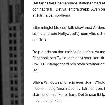
Det fanns flera bemannade stationer med et
och några till. Det var ett bra grepp. Även om
att känna på mobilerna.
Efter minglet blev det talk-show med Anders R
som plundrade Hollywood”.) som värd och 
och Telia.
De pratade om den mobila framtiden. Att m
Facebook och Twitter och att vi snart kan slu
QWERTY-tangenbord och stora skärmar är vad v
jag!
Själva Windows phone är egentligen Windows
mobilen i ett gränssnitt som vi känner igen.
skärmbild med ikoner fram. Det är snarlikt 
mobil, helt enkelt.