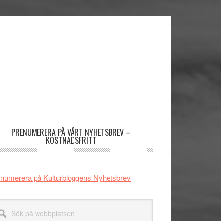
imärt
dofält
PRENUMERERA PÅ VÅRT NYHETSBREV –
KOSTNADSFRITT
numerera på Kulturbloggens Nyhetsbrev
k