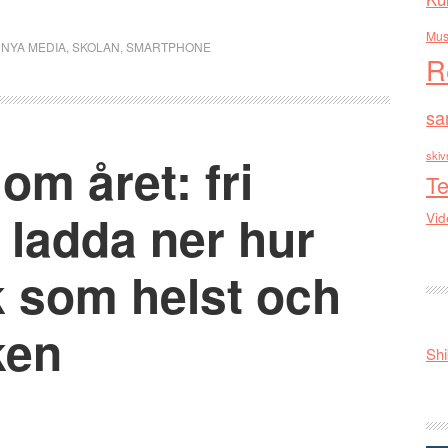
Mus
,
NYA MEDIA
,
SKOLAN
,
SMARTPHONE
R
sa
om året: fri
skiv
Te
tt ladda ner hur
Vid
 som helst och
ken
Shi