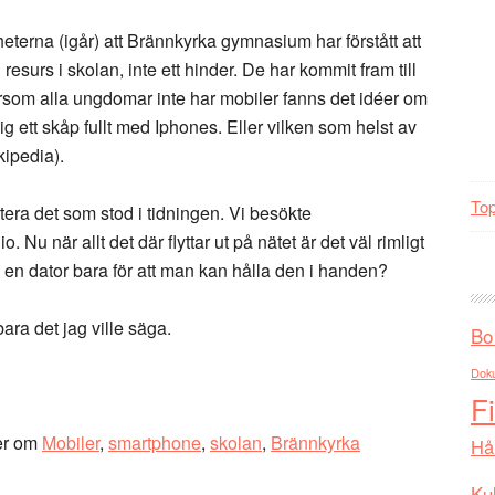
terna (igår) att Brännkyrka gymnasium har förstått att
 resurs i skolan, inte ett hinder. De har kommit fram till
tersom alla ungdomar inte har mobiler fanns det idéer om
g ett skåp fullt med Iphones. Eller vilken som helst av
kipedia).
Top
utera det som stod i tidningen. Vi besökte
 Nu när allt det där flyttar ut på nätet är det väl rimligt
a en dator bara för att man kan hålla den i handen?
ra det jag ville säga.
Bo
Dok
F
er om
Mobiler
,
smartphone
,
skolan
,
Brännkyrka
Hå
Kul