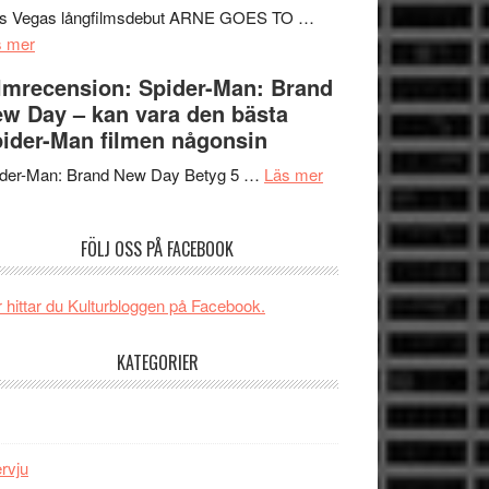
Mauri?
Svärtan
rs Vegas långfilmsdebut ARNE GOES TO …
om
–
s mer
Lars
välgjort
lmrecension: Spider-Man: Brand
Vegas
om
w Day – kan vara den bästa
långfilmsdebut
människans
ider-Man filmen någonsin
ARNE
mörker
GOES
om
med
ider-Man: Brand New Day Betyg 5 …
Läs mer
TO
Filmrecension:
imponerande
SPACE
Spider-
unga
FÖLJ OSS PÅ FACEBOOK
får
Man:
skådespelare
världspremiär
Brand
i
New
 hittar du Kulturbloggen på Facebook.
Toronto
Day
–
KATEGORIER
kan
vara
den
bästa
ervju
Spider-