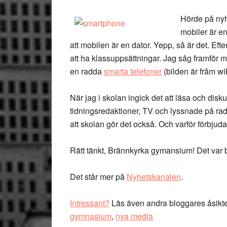
Hörde på nyhe
mobiler är en
att mobilen är en dator. Yepp, så är det. Ef
att ha klassuppsättningar. Jag såg framför mi
en radda
smarta telefoner
(bilden är fråm wi
När jag i skolan ingick det att läsa och disk
tidningsredaktioner, TV och lyssnade på radio.
att skolan gör det också. Och varför förbjud
Rätt tänkt, Brännkyrka gymansium! Det var ba
Det står mer på
Nyhetskanalen
.
Intressant?
Läs även andra bloggares åsikt
gymnasium
,
nya media