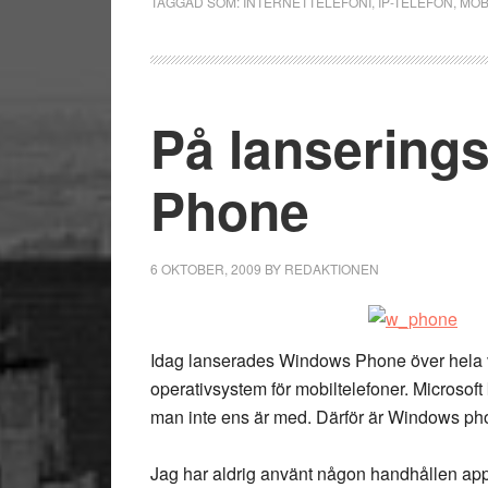
TAGGAD SOM:
INTERNETTELEFONI
,
IP-TELEFON
,
MOB
På lansering
Phone
6 OKTOBER, 2009
BY
REDAKTIONEN
Idag lanserades Windows Phone över hela vä
operativsystem för mobiltelefoner. Microsoft
man inte ens är med. Därför är Windows phon
Jag har aldrig använt någon handhållen ap