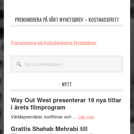
Primärt
sidofält
PRENUMERERA PÅ VÅRT NYHETSBREV – KOSTNADSFRITT
Prenumerera på Kulturbloggens Nyhetsbrev
Sök
på
webbplatsen
NYTT
Way Out West presenterar 19 nya titlar
i årets filmprogram
om
Världspremiärer, kortfilmer och …
Läs mer
Way
Grattis Shahab Mehrabi till
Out