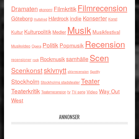
Filmrecension
Dramaten
Filmkritik
ekonomi
indie
Konserter
Göteborg
Hårdrock
Konst
Hultsfred
Musik
Kulturpolitik
Musikfestival
Kultur
Medier
Recension
Politik
Popmusik
Musikvideo
Opera
Scen
samhälle
Rockmusik
recensioner
rock
skivnytt
Scenkonst
skivrecension
Spotify
Teater
Stockholm
Stockholms stadsteater
Teaterkritik
Way Out
tv
Video
Teaterrecension
TV-serie
West
ANNONSER