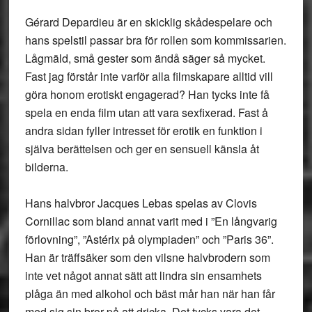
Gérard Depardieu är en skicklig skådespelare och
hans spelstil passar bra för rollen som kommissarien.
Lågmäld, små gester som ändå säger så mycket.
Fast jag förstår inte varför alla filmskapare alltid vill
göra honom erotiskt engagerad? Han tycks inte få
spela en enda film utan att vara sexfixerad. Fast å
andra sidan fyller intresset för erotik en funktion i
själva berättelsen och ger en sensuell känsla åt
bilderna.
Hans halvbror Jacques Lebas spelas av Clovis
Cornillac som bland annat varit med i ”En långvarig
förlovning”, ”Astérix på olympiaden” och ”Paris 36”.
Han är träffsäker som den vilsne halvbrodern som
inte vet något annat sätt att lindra sin ensamhets
plåga än med alkohol och bäst mår han när han får
med sig sin bror på att dricka. Det tycks vara det