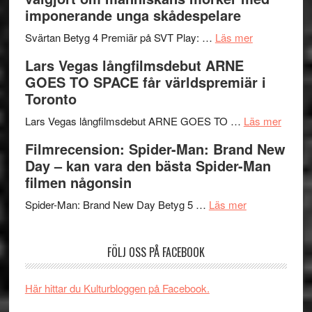
rolig
valet
imponerande unga skådespelare
och
synas
spännande
om
i
Svärtan Betyg 4 Premiär på SVT Play: …
Läs mer
med
Recension
tv4
Lars Vegas långfilmsdebut ARNE
en
av
med
GOES TO SPACE får världspremiär i
Jackie
tv-
Vem
Toronto
Chan
serie:
kan
i
Svärtan
styra
om
Lars Vegas långfilmsdebut ARNE GOES TO …
Läs mer
storform
–
Mauri?
Lars
Filmrecension: Spider-Man: Brand New
välgjort
Vegas
Day – kan vara den bästa Spider-Man
om
långfi
filmen någonsin
människans
ARNE
om
mörker
GOES
Spider-Man: Brand New Day Betyg 5 …
Läs mer
Filmrecension
med
TO
Spider-
imponerande
SPAC
FÖLJ OSS PÅ FACEBOOK
Man:
unga
får
Brand
skådespelar
världs
New
i
Här hittar du Kulturbloggen på Facebook.
Day
Toront