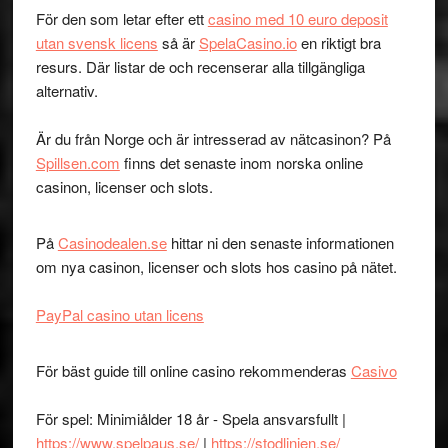
För den som letar efter ett
casino med 10 euro deposit
utan svensk licens
så är
SpelaCasino.io
en riktigt bra
resurs. Där listar de och recenserar alla tillgängliga
alternativ.
Är du från Norge och är intresserad av nätcasinon? På
Spillsen.com
finns det senaste inom norska online
casinon, licenser och slots.
På
Casinodealen.se
hittar ni den senaste informationen
om nya casinon, licenser och slots hos casino på nätet.
PayPal casino utan licens
För bäst guide till online casino rekommenderas
Casivo
För spel: Minimiålder 18 år - Spela ansvarsfullt |
https://www.spelpaus.se/
|
https://stodlinjen.se/