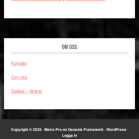
Footer
OM OSS
Kontakt
Om oss
Sajtips – länkar
Copyright © 2026 ·
Metro Pro
on
Genesis Framework
·
WordPress
·
Logga in