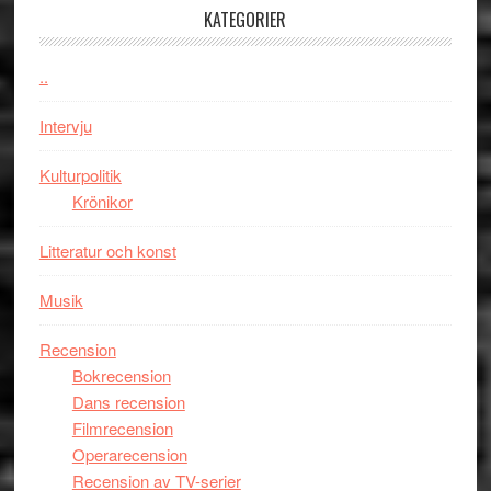
–
KATEGORIER
kan
vara
..
den
bästa
Intervju
Spider-
Man
Kulturpolitik
filmen
Krönikor
någonsin
Litteratur och konst
Musik
Recension
Bokrecension
Dans recension
Filmrecension
Operarecension
Recension av TV-serier