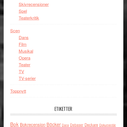
Skivrecensioner
Spel
Teaterkritik
Scen
Dans
Film
Musikal
Opera
Teater
TV
TV-serier
Toppnytt
ETIKETTER
Bok
Böcker
Bokrecension
Deckare
Debaser
Dokumentär
Dans