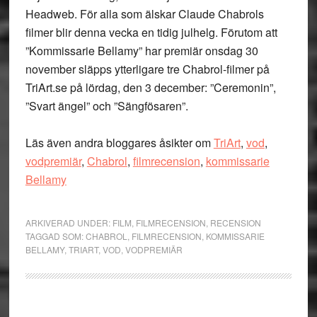
Headweb. För alla som älskar Claude Chabrols
filmer blir denna vecka en tidig julhelg. Förutom att
”Kommissarie Bellamy” har premiär onsdag 30
november släpps ytterligare tre Chabrol-filmer på
TriArt.se på lördag, den 3 december: ”Ceremonin”,
”Svart ängel” och ”Sängfösaren”.
Läs även andra bloggares åsikter om
TriArt
,
vod
,
vodpremiär
,
Chabrol
,
filmrecension
,
kommissarie
Bellamy
ARKIVERAD UNDER:
FILM
,
FILMRECENSION
,
RECENSION
TAGGAD SOM:
CHABROL
,
FILMRECENSION
,
KOMMISSARIE
BELLAMY
,
TRIART
,
VOD
,
VODPREMIÄR