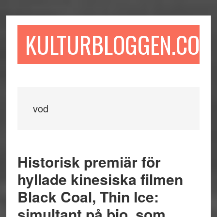
Hoppa
Hoppa
Hoppa
till
till
till
huvudinnehåll
det
sidfot
KULTURBLOGGEN.COM
primära
sidofältet
vod
Historisk premiär för
hyllade kinesiska filmen
Black Coal, Thin Ice:
simultant på bio, som