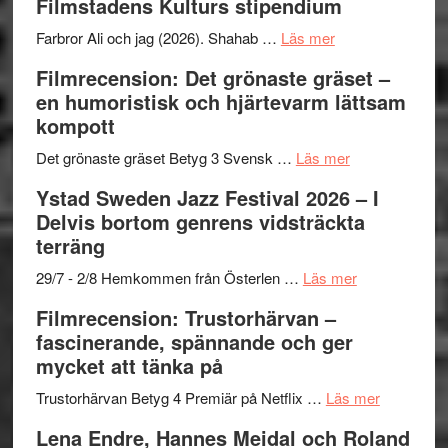
Filmstadens Kulturs stipendium
West
presenterar
om
Farbror Ali och jag (2026). Shahab …
Läs mer
19
Grattis
Filmrecension: Det grönaste gräset –
nya
Shahab
en humoristisk och hjärtevarm lättsam
titlar
Mehrabi
kompott
i
till
årets
Filmstadens
om
Det grönaste gräset Betyg 3 Svensk …
Läs mer
filmprogram
Kulturs
Filmrecension:
Ystad Sweden Jazz Festival 2026 – I
stipendium
Det
Delvis bortom genrens vidsträckta
grönaste
terräng
gräset
–
om
29/7 - 2/8 Hemkommen från Österlen …
Läs mer
en
Ystad
Filmrecension: Trustorhärvan –
humoristisk
Sweden
fascinerande, spännande och ger
och
Jazz
mycket att tänka på
hjärtevarm
Festival
lättsam
2026
om
Trustorhärvan Betyg 4 Premiär på Netflix …
Läs mer
kompott
–
Filmrecens
Lena Endre, Hannes Meidal och Roland
I
Trustorhä