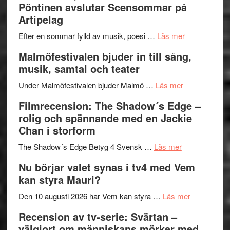
Pöntinen avslutar Scensommar på
Delvis
–
Artipelag
bortom
fascineran
genrens
om
spännand
Efter en sommar fylld av musik, poesi …
Läs mer
vidsträckta
Lena
och
Malmöfestivalen bjuder in till sång,
terräng
Endre,
ger
musik, samtal och teater
Hannes
mycket
om
Meidal
att
Under Malmöfestivalen bjuder Malmö …
Läs mer
Malmöfestiva
och
tänka
Filmrecension: The Shadow´s Edge –
bjuder
Roland
på
rolig och spännande med en Jackie
in
Pöntinen
Chan i storform
till
avslutar
om
sång,
Scensommar
The Shadow´s Edge Betyg 4 Svensk …
Läs mer
Filmrecension
musik,
på
Nu börjar valet synas i tv4 med Vem
The
samtal
Artipelag
kan styra Mauri?
Shadow
och
´s
teater
om
Den 10 augusti 2026 har Vem kan styra …
Läs mer
Edge
Nu
Recension av tv-serie: Svärtan –
–
börjar
välgjort om människans mörker med