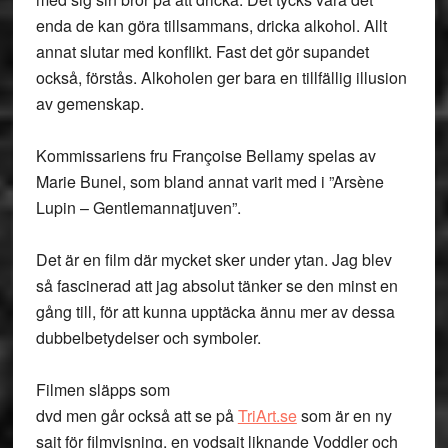
enda de kan göra tillsammans, dricka alkohol. Allt
annat slutar med konflikt. Fast det gör supandet
också, förstås. Alkoholen ger bara en tillfällig illusion
av gemenskap.
Kommissariens fru Françoise Bellamy spelas av
Marie Bunel, som bland annat varit med i ”Arsène
Lupin – Gentlemannatjuven”.
Det är en film där mycket sker under ytan. Jag blev
så fascinerad att jag absolut tänker se den minst en
gång till, för att kunna upptäcka ännu mer av dessa
dubbelbetydelser och symboler.
Filmen släpps som
dvd men går också att se på
TriArt.se
som är en ny
sajt för filmvisning, en vodsajt liknande Voddler och