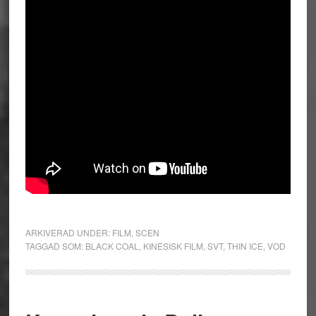
ARKIVERAD UNDER:
FILM
,
SCEN
TAGGAD SOM:
BLACK COAL
,
KINESISK FILM
,
SVT
,
THIN ICE
,
VOD