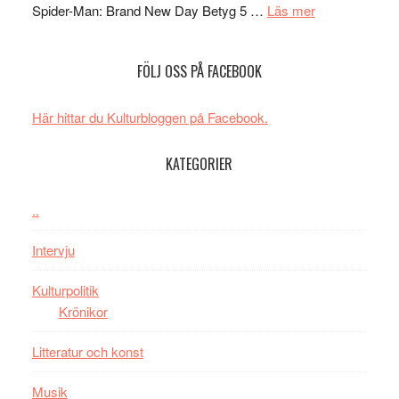
om
mörker
GOES
Spider-Man: Brand New Day Betyg 5 …
Läs mer
Filmrecension
med
TO
Spider-
imponerande
SPAC
FÖLJ OSS PÅ FACEBOOK
Man:
unga
får
Brand
skådespelar
världs
New
i
Här hittar du Kulturbloggen på Facebook.
Day
Toront
–
KATEGORIER
kan
vara
..
den
bästa
Intervju
Spider-
Man
Kulturpolitik
filmen
Krönikor
någonsin
Litteratur och konst
Musik