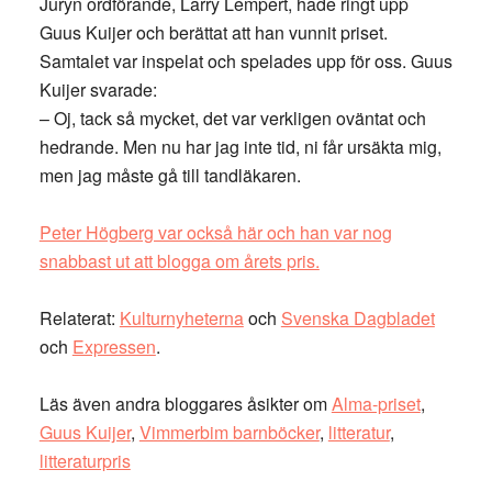
Juryn ordförande, Larry Lempert, hade ringt upp
Guus Kuijer och berättat att han vunnit priset.
Samtalet var inspelat och spelades upp för oss. Guus
Kuijer svarade:
– Oj, tack så mycket, det var verkligen oväntat och
hedrande. Men nu har jag inte tid, ni får ursäkta mig,
men jag måste gå till tandläkaren.
Peter Högberg var också här och han var nog
snabbast ut att blogga om årets pris.
Relaterat:
Kulturnyheterna
och
Svenska Dagbladet
och
Expressen
.
Läs även andra bloggares åsikter om
Alma-priset
,
Guus Kuijer
,
Vimmerbim barnböcker
,
litteratur
,
litteraturpris