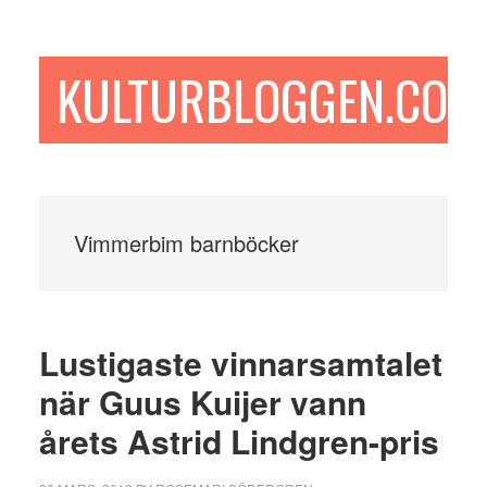
Hoppa
Hoppa
Hoppa
till
till
till
huvudinnehåll
det
sidfot
KULTURBLOGGEN.COM
primära
sidofältet
Vimmerbim barnböcker
Lustigaste vinnarsamtalet
när Guus Kuijer vann
årets Astrid Lindgren-pris