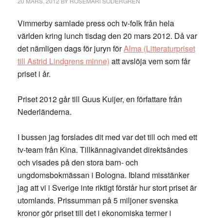
20 MARS, 2012
BY
ROSEMARI SÖDERGREN
Vimmerby samlade press och tv-folk från hela
världen kring lunch tisdag den 20 mars 2012. Då var
det nämligen dags för juryn för
Alma (Litteraturpriset
till Astrid Lindgrens minne)
att avslöja vem som får
priset i år.
Priset 2012 går till Guus Kuijer, en författare från
Nederländerna.
I bussen jag forslades dit med var det till och med ett
tv-team från Kina. Tillkännagivandet direktsändes
och visades på den stora barn- och
ungdomsbokmässan i Bologna. Ibland misstänker
jag att vi i Sverige inte riktigt förstår hur stort priset är
utomlands. Prissumman på 5 miljoner svenska
kronor gör priset till det i ekonomiska termer i