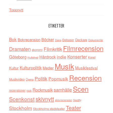
Toppnytt
ETIKETTER
Bok
Böcker
Bokrecension
Deckare
Debaser
Dokumentär
Dans
Filmrecension
Dramaten
Filmkritik
ekonomi
indie
Konserter
Göteborg
Hårdrock
Konst
Hultsfred
Musik
Kulturpolitik
Musikfestival
Kultur
Medier
Recension
Politik
Popmusik
Musikvideo
Opera
Scen
samhälle
Rockmusik
recensioner
rock
skivnytt
Scenkonst
skivrecension
Spotify
Teater
Stockholm
Stockholms stadsteater