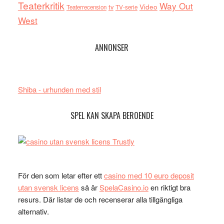
Teaterkritik
Way Out
tv
Video
Teaterrecension
TV-serie
West
ANNONSER
Shiba - urhunden med stil
SPEL KAN SKAPA BEROENDE
För den som letar efter ett
casino med 10 euro deposit
utan svensk licens
så är
SpelaCasino.io
en riktigt bra
resurs. Där listar de och recenserar alla tillgängliga
alternativ.