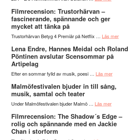
en
Ystad
Filmrecension: Trustorhärvan –
humoristisk
Sweden
fascinerande, spännande och ger
och
Jazz
mycket att tänka på
hjärtevarm
Festival
lättsam
2026
om
Trustorhärvan Betyg 4 Premiär på Netflix …
Läs mer
kompott
–
Filmrecens
Lena Endre, Hannes Meidal och Roland
I
Trustorhä
Pöntinen avslutar Scensommar på
Delvis
–
Artipelag
bortom
fascineran
genrens
om
spännand
Efter en sommar fylld av musik, poesi …
Läs mer
vidsträckta
Lena
och
Malmöfestivalen bjuder in till sång,
terräng
Endre,
ger
musik, samtal och teater
Hannes
mycket
om
Meidal
att
Under Malmöfestivalen bjuder Malmö …
Läs mer
Malmöfestiva
och
tänka
Filmrecension: The Shadow´s Edge –
bjuder
Roland
på
rolig och spännande med en Jackie
in
Pöntinen
Chan i storform
till
avslutar