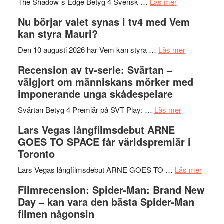
om
sång,
Scensommar
The Shadow´s Edge Betyg 4 Svensk …
Läs mer
Filmrecension
musik,
på
Nu börjar valet synas i tv4 med Vem
The
samtal
Artipelag
kan styra Mauri?
Shadow
och
´s
teater
om
Den 10 augusti 2026 har Vem kan styra …
Läs mer
Edge
Nu
Recension av tv-serie: Svärtan –
–
börjar
välgjort om människans mörker med
rolig
valet
imponerande unga skådespelare
och
synas
spännande
om
i
Svärtan Betyg 4 Premiär på SVT Play: …
Läs mer
med
Recension
tv4
Lars Vegas långfilmsdebut ARNE
en
av
med
GOES TO SPACE får världspremiär i
Jackie
tv-
Vem
Toronto
Chan
serie:
kan
i
Svärtan
styra
om
Lars Vegas långfilmsdebut ARNE GOES TO …
Läs mer
storform
–
Mauri?
Lars
Filmrecension: Spider-Man: Brand New
välgjort
Vegas
Day – kan vara den bästa Spider-Man
om
långfi
filmen någonsin
människans
ARNE