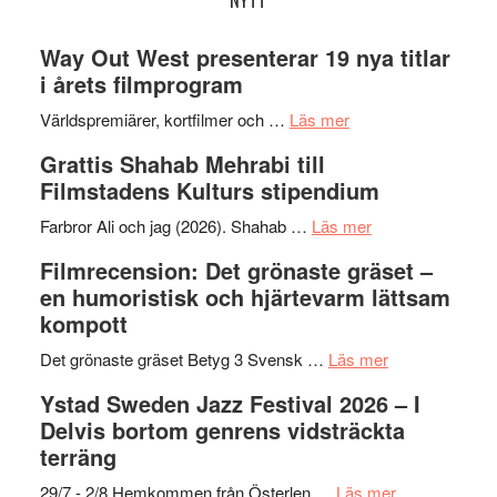
NYTT
Way Out West presenterar 19 nya titlar
i årets filmprogram
om
Världspremiärer, kortfilmer och …
Läs mer
Way
Grattis Shahab Mehrabi till
Out
Filmstadens Kulturs stipendium
West
presenterar
om
Farbror Ali och jag (2026). Shahab …
Läs mer
19
Grattis
Filmrecension: Det grönaste gräset –
nya
Shahab
en humoristisk och hjärtevarm lättsam
titlar
Mehrabi
kompott
i
till
årets
Filmstadens
om
Det grönaste gräset Betyg 3 Svensk …
Läs mer
filmprogram
Kulturs
Filmrecension:
Ystad Sweden Jazz Festival 2026 – I
stipendium
Det
Delvis bortom genrens vidsträckta
grönaste
terräng
gräset
–
om
29/7 - 2/8 Hemkommen från Österlen …
Läs mer