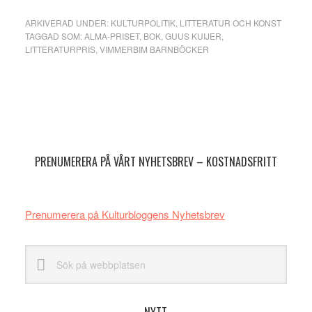
ARKIVERAD UNDER:
KULTURPOLITIK
,
LITTERATUR OCH KONST
TAGGAD SOM:
ALMA-PRISET
,
BOK
,
GUUS KUIJER
,
LITTERATURPRIS
,
VIMMERBIM BARNBÖCKER
Primärt
sidofält
PRENUMERERA PÅ VÅRT NYHETSBREV – KOSTNADSFRITT
Prenumerera på Kulturbloggens Nyhetsbrev
Sök
på
webbplatsen