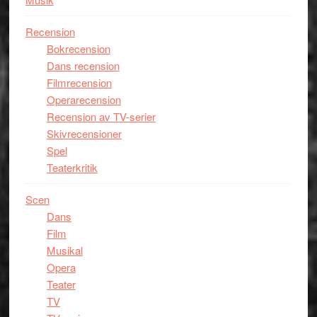
Recension
Bokrecension
Dans recension
Filmrecension
Operarecension
Recension av TV-serier
Skivrecensioner
Spel
Teaterkritik
Scen
Dans
Film
Musikal
Opera
Teater
TV