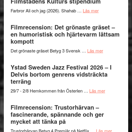
Filmstadens Kulturs stipendium
presenterar
om
Farbror Ali och jag (2026). Shahab …
Läs mer
19
Grattis
nya
Shahab
Filmrecension: Det grönaste gräset –
titlar
Mehrabi
en humoristisk och hjärtevarm lättsam
i
till
kompott
årets
Filmstadens
filmprogram
om
Det grönaste gräset Betyg 3 Svensk …
Läs mer
Kulturs
Filmrecension:
stipendium
Det
Ystad Sweden Jazz Festival 2026 – I
grönaste
Delvis bortom genrens vidsträckta
gräset
terräng
–
om
29/7 - 2/8 Hemkommen från Österlen …
Läs mer
en
Ystad
humoristisk
Sweden
Filmrecension: Trustorhärvan –
och
Jazz
fascinerande, spännande och ger
hjärtevarm
Festival
mycket att tänka på
lättsam
2026
kompott
om
Trustorhärvan Betyg 4 Premiär på Netflix …
Läs mer