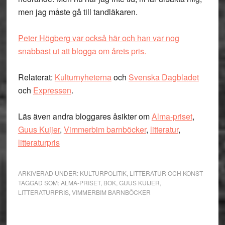
men jag måste gå till tandläkaren.
Peter Högberg var också här och han var nog
snabbast ut att blogga om årets pris.
Relaterat:
Kulturnyheterna
och
Svenska Dagbladet
och
Expressen
.
Läs även andra bloggares åsikter om
Alma-priset
,
Guus Kuijer
,
Vimmerbim barnböcker
,
litteratur
,
litteraturpris
ARKIVERAD UNDER:
KULTURPOLITIK
,
LITTERATUR OCH KONST
TAGGAD SOM:
ALMA-PRISET
,
BOK
,
GUUS KUIJER
,
LITTERATURPRIS
,
VIMMERBIM BARNBÖCKER
Primärt