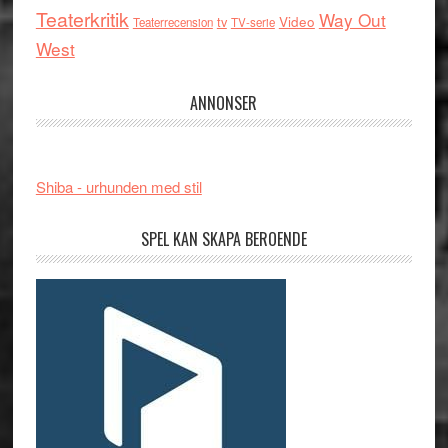
Teaterkritik
Way Out
tv
Video
Teaterrecension
TV-serie
West
ANNONSER
Shiba - urhunden med stil
SPEL KAN SKAPA BEROENDE