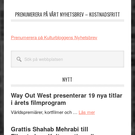
sidofält
PRENUMERERA PÅ VÅRT NYHETSBREV – KOSTNADSFRITT
Prenumerera på Kulturbloggens Nyhetsbrev
Sök
på
webbplatsen
NYTT
Way Out West presenterar 19 nya titlar
i årets filmprogram
om
Världspremiärer, kortfilmer och …
Läs mer
Way
Out
Grattis Shahab Mehrabi till
West