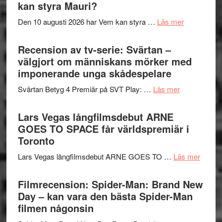
Shadow
kan styra Mauri?
teater
´s
om
Den 10 augusti 2026 har Vem kan styra …
Läs mer
Edge
Nu
–
börjar
Recension av tv-serie: Svärtan –
rolig
valet
välgjort om människans mörker med
och
synas
imponerande unga skådespelare
spännande
i
med
om
Svärtan Betyg 4 Premiär på SVT Play: …
Läs mer
tv4
en
Recension
med
Jackie
av
Lars Vegas långfilmsdebut ARNE
Vem
Chan
tv-
GOES TO SPACE får världspremiär i
kan
i
serie:
Toronto
styra
storform
Svärtan
Mauri?
om
Lars Vegas långfilmsdebut ARNE GOES TO …
Läs mer
–
Lars
välgjort
Vegas
Filmrecension: Spider-Man: Brand New
om
långfi
Day – kan vara den bästa Spider-Man
människans
ARNE
filmen någonsin
mörker
GOES
med