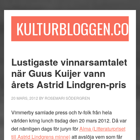
Hoppa
Hoppa
Hoppa
till
till
till
huvudinnehåll
det
sidfot
KULTURBLOGGEN.COM
primära
sidofältet
Lustigaste vinnarsamtalet
när Guus Kuijer vann
årets Astrid Lindgren-pris
20 MARS, 2012
BY
ROSEMARI SÖDERGREN
Vimmerby samlade press och tv-folk från hela
världen kring lunch tisdag den 20 mars 2012. Då var
det nämligen dags för juryn för
Alma (Litteraturpriset
till Astrid Lindgrens minne)
att avslöja vem som får