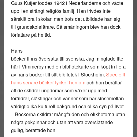
Guus Kuijer föddes 1942 i Nederländerna och växte
upp i en strängt religiös familj. Han trivdes inte
särskilt bra i skolan men trots det utbildade han sig
till grundskolelärare. Så småningom blev han dock
författare på heltid.
Hans
böcker finns översatta till svenska. Jag minglade lite
här i Vimmerby med en bibliotekarie som köpt in flera
av hans böcker till sitt bibliotek i Stockholm.
Speciellt
hans senare böcker tycker hon om
och hon berättar
att de skildrar ungdomar som växer upp med
föräldrar, släktingar och vänner som har sinsemellan
väldigt olika kulturell bakgrund och olika syn på livet.
– Böckerna skildrar mångfalden och olikheterna utan
några pekpinnar och utan att vara överslätande
gullig, berättade hon.