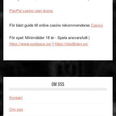
PayPal casino utan licens
För bäst guide till online casino rekommenderas
Casivo
För spel: Minimiålder 18 år - Spela ansvarsfullt |
https://www.spelpaus.se/
|
https://stodlinjen.se/
Footer
OM OSS
Kontakt
Om oss