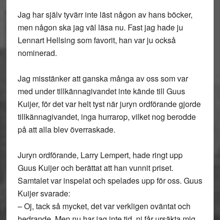
Jag har själv tyvärr inte läst någon av hans böcker,
men någon ska jag väl läsa nu. Fast jag hade ju
Lennart Hellsing som favorit, han var ju också
nominerad.
Jag misstänker att ganska många av oss som var
med under tillkännagivandet inte kände till Guus
Kuijer, för det var helt tyst när juryn ordförande gjorde
tillkännagivandet, inga hurrarop, vilket nog berodde
på att alla blev överraskade.
Juryn ordförande, Larry Lempert, hade ringt upp
Guus Kuijer och berättat att han vunnit priset.
Samtalet var inspelat och spelades upp för oss. Guus
Kuijer svarade:
– Oj, tack så mycket, det var verkligen oväntat och
hedrande. Men nu har jag inte tid, ni får ursäkta mig,