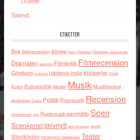
TV-serier
Toppnytt
ETIKETTER
Bok
Böcker
Bokrecension
Deckare
Debaser
Dokumentär
Dans
Filmrecension
Dramaten
Filmkritik
ekonomi
indie
Konserter
Göteborg
Hårdrock
Konst
Hultsfred
Musik
Kulturpolitik
Musikfestival
Kultur
Medier
Recension
Politik
Popmusik
Musikvideo
Opera
Scen
samhälle
Rockmusik
recensioner
rock
skivnytt
Scenkonst
skivrecension
Spotify
Teater
Stockholm
Stockholms stadsteater