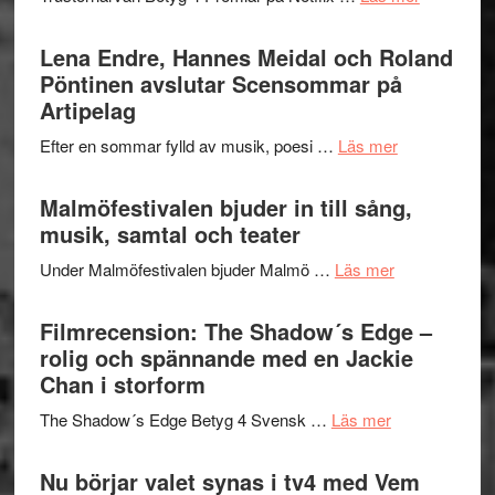
–
Filmrecens
I
Trustorhä
Lena Endre, Hannes Meidal och Roland
Delvis
–
Pöntinen avslutar Scensommar på
bortom
fascineran
Artipelag
genrens
spännand
vidsträckta
om
Efter en sommar fylld av musik, poesi …
Läs mer
och
terräng
Lena
ger
Endre,
Malmöfestivalen bjuder in till sång,
mycket
Hannes
musik, samtal och teater
att
Meidal
tänka
om
Under Malmöfestivalen bjuder Malmö …
Läs mer
och
på
Malmöfestiva
Roland
bjuder
Filmrecension: The Shadow´s Edge –
Pöntinen
in
rolig och spännande med en Jackie
avslutar
till
Chan i storform
Scensommar
sång,
på
om
The Shadow´s Edge Betyg 4 Svensk …
Läs mer
musik,
Artipelag
Filmrecension
samtal
The
Nu börjar valet synas i tv4 med Vem
och